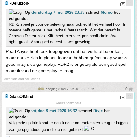
-Deluzion-
Op
donderdag 7 mei 2026 23:35
schreef
Momo
het
volgende:
RDR2 speel je voor de beleving maar ook echt het verhaal hoor. In
tweede helft game is het verhaal fantastisch. Wat dat betreft is
Crimson Desert niks. Kliff heeft niet veel persoonlijkheid. Aye,
right, great. Maar goed de rest is wel geweldig.
Pearl Abyss heeft ook toegegeven dat het verhaal beter kon,
maar dat ze zich in plaats daarvan hebben gefocust op waar ze
goed in zijn: de gameplay. RDR2 is ongetwijfeld een goed spel,
maar ik vond de gameplay te traag.
greetings and salutations
• vrijdag 8 mei 2026 @ 17:29 • 25
StateOfMind
Ancient Astronaut
Op
vrijdag 8 mei 2026 16:32
schreef
Divje
het
volgende:
Volgende update komt er een functie om materialen terug te krijgen
van ge-upgradede gear die je niet gebruikt