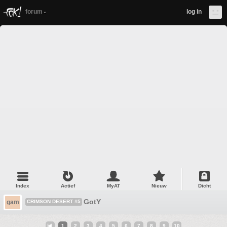
forum
log in
Index
Actief
MyAT
Nieuw
Dicht
GotY
gam
CRIMSON DESERT #5
1
2
3
4
5
6
7
8
9
10