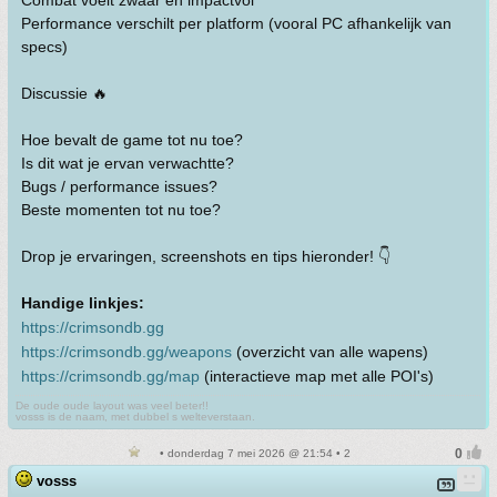
Combat voelt zwaar en impactvol
Performance verschilt per platform (vooral PC afhankelijk van
specs)
Discussie 🔥
Hoe bevalt de game tot nu toe?
Is dit wat je ervan verwachtte?
Bugs / performance issues?
Beste momenten tot nu toe?
Drop je ervaringen, screenshots en tips hieronder! 👇
Handige linkjes:
https://crimsondb.gg
https://crimsondb.gg/weapons
(overzicht van alle wapens)
https://crimsondb.gg/map
(interactieve map met alle POI's)
De oude oude layout was veel beter!!
vosss is de naam, met dubbel s welteverstaan.
• donderdag 7 mei 2026 @ 21:54 • 2
vosss