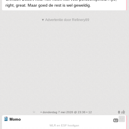
right, great. Maar goed de rest is wel geweldig.
▼ Advertentie door Refinery89
• donderdag 7 mei 2026 @ 23:36 • 12
Momo
WLR en ESF hooligan