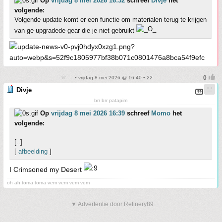
Op
vrijdag 8 mei 2026 16:32
schreef
Divje
het
volgende:
Volgende update komt er een functie om materialen terug te krijgen
van ge-upgradede gear die je niet gebruikt
• vrijdag 8 mei 2026 @ 16:40 • 22
Divje
brr brr patapim
Op
vrijdag 8 mei 2026 16:39
schreef
Momo
het
volgende:
[..]
[
afbeelding
]
I Crimsoned my Desert
oh ah toma toma vem vem vem vem
▼ Advertentie door Refinery89