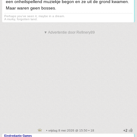
een onheilspellend muziekje begon en ze uit de grond kwamen.
Maar waren geen bosses.
Perhaps you've seen it, maybe in a dream.
A murky, forgotten land.
▼ Advertentie door Refinery89
• vrijdag 8 mei 2026 @ 15:50 • 18
Eindredactie Games