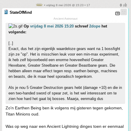
• vrijdag 8 mei 2026 @ 15:23 • 17
StateOfMind
Ancient Astronaut
Op
vrijdag 8 mei 2026 15:20
schreef
2dope
het
volgende:
[..]
Exact, dus het zijn eigenlijk waardeloze gears want na 1 bossfight
zijn ze "op". Het is misschien leuk voor een min-max experiment,
ik heb zelf bijvoorbeeld een enorme hoeveelheid Greater
Hexebane, Greater Steelbane en Greater Beastbane gears. Die
hebben alleen maar effect tegen resp. earthen beings, machines
en beasts, die ik maar heel sporadisch tegenkom.
Als je nou 5 Greater Destruction gears hebt (damage +10) en die in
een two-handed sword of spear zet, is het wel interessant om te
zien hoe hard het gaat bij bosses. Maarja, eenmalig dus
Zo'n Earthen Being ben ik volgens mij gisteren tegen gekomen,
Titan Minions oud.
Was op weg naar een Ancient Lightning dinges toen er eenmaal