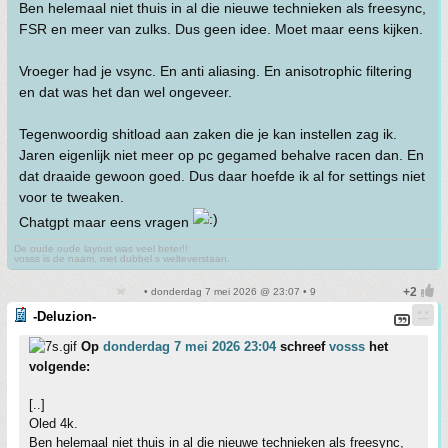
Ben helemaal niet thuis in al die nieuwe technieken als freesync,
FSR en meer van zulks. Dus geen idee. Moet maar eens kijken.
Vroeger had je vsync. En anti aliasing. En anisotrophic filtering
en dat was het dan wel ongeveer.
Tegenwoordig shitload aan zaken die je kan instellen zag ik.
Jaren eigenlijk niet meer op pc gegamed behalve racen dan. En
dat draaide gewoon goed. Dus daar hoefde ik al for settings niet
voor te tweaken.
Chatgpt maar eens vragen
De oude oude layout was veel beter!!
vosss is de naam, met dubbel s welteverstaan.
• donderdag 7 mei 2026 @ 23:07 • 9
-Deluzion-
Op
donderdag 7 mei 2026 23:04
schreef
vosss
het
volgende:
[..]
Oled 4k.
Ben helemaal niet thuis in al die nieuwe technieken als freesync,