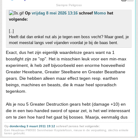
Siempre Peligroso
Op
vrijdag 8 mei 2026 13:16
schreef
Momo
het
volgende:
[..]
Heeft dat dan enkel nut als je tegen een boss vecht? Maar goed, je
moet meestal langs veel vijanden voordat je bij de baas bent.
Exact, dus het zijn eigenlijk waardeloze gears want na 1
bossfight zijn ze "op". Het is misschien leuk voor een min-max
experiment, ik heb zelf bijvoorbeeld een enorme hoeveelheid
Greater Hexebane, Greater Steelbane en Greater Beastbane
gears. Die hebben alleen maar effect tegen resp. earthen
beings, machines en beasts, die ik maar heel sporadisch
tegenkom.
Als je nou 5 Greater Destruction gears hebt (damage +10) en
die in een two-handed sword of spear zet, is het wel interessant
om te zien hoe hard het gaat bij bosses. Maarja, eenmalig dus
Op
donderdag 3 maart 2011 19:12
schreef zeross het volgende:
Een Headmax PMX60 Sennheiser Koptelefoon, nieuw in de verpakking, slechts enkele
keren gebruikt.