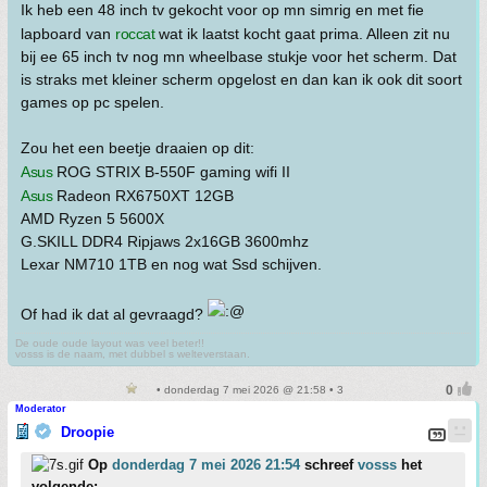
Ik heb een 48 inch tv gekocht voor op mn simrig en met fie
lapboard van
roccat
wat ik laatst kocht gaat prima. Alleen zit nu
bij ee 65 inch tv nog mn wheelbase stukje voor het scherm. Dat
is straks met kleiner scherm opgelost en dan kan ik ook dit soort
games op pc spelen.
Zou het een beetje draaien op dit:
Asus
ROG STRIX B-550F gaming wifi II
Asus
Radeon RX6750XT 12GB
AMD Ryzen 5 5600X
G.SKILL DDR4 Ripjaws 2x16GB 3600mhz
Lexar NM710 1TB en nog wat Ssd schijven.
Of had ik dat al gevraagd?
De oude oude layout was veel beter!!
vosss is de naam, met dubbel s welteverstaan.
• donderdag 7 mei 2026 @ 21:58 • 3
Moderator
Droopie
Op
donderdag 7 mei 2026 21:54
schreef
vosss
het
volgende: