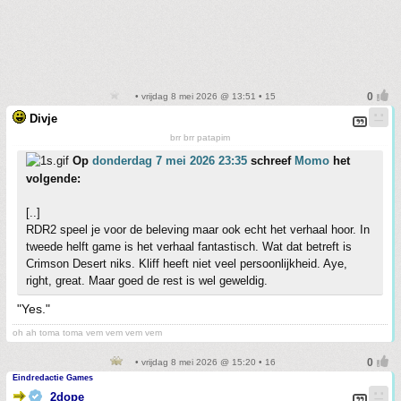
• vrijdag 8 mei 2026 @ 13:51 • 15
Divje
brr brr patapim
Op
donderdag 7 mei 2026 23:35
schreef
Momo
het
volgende:
[..]
RDR2 speel je voor de beleving maar ook echt het verhaal hoor. In
tweede helft game is het verhaal fantastisch. Wat dat betreft is
Crimson Desert niks. Kliff heeft niet veel persoonlijkheid. Aye,
right, great. Maar goed de rest is wel geweldig.
"Yes."
oh ah toma toma vem vem vem vem
• vrijdag 8 mei 2026 @ 15:20 • 16
Eindredactie Games
2dope