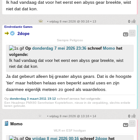
Ik had vandaag dat voor het eerst een abyss gear breekte, wist
niet dat dat kon.
• vrijdag 8 mei 2026 @ 00:16 • 13
Eindredactie Games
2dope
Siempre Peligroso
Op
donderdag 7 mei 2026 23:36
schreef
Momo
het
volgende:
Ik had vandaag dat voor het eerst een abyss gear breekte, wist
niet dat dat kon.
Ja dat gebeurt alleen bij greater abyss gears. Dat is de hoogste
'tier' maar hebben helaas een beperkt aantal uses en zijn
daarmee eigenlijk meteen zo goed als waardeloos.
Op
donderdag 3 maart 2011 19:12
schreef zeross het volgende:
Een Headmax PMX60 Sennheiser Koptelefoon, nieuw in de verpakking, slechts enkele
keren gebruikt.
• vrijdag 8 mei 2026 @ 13:16 • 14
Momo
WLR en ESF hooligan
Op
vrijdag 8 mei 2026 00:16
schreef
2dope
het