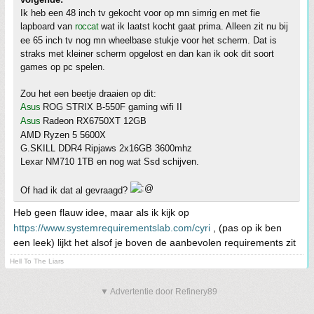
Ik heb een 48 inch tv gekocht voor op mn simrig en met fie
lapboard van
roccat
wat ik laatst kocht gaat prima. Alleen zit nu bij
ee 65 inch tv nog mn wheelbase stukje voor het scherm. Dat is
straks met kleiner scherm opgelost en dan kan ik ook dit soort
games op pc spelen.
Zou het een beetje draaien op dit:
Asus
ROG STRIX B-550F gaming wifi II
Asus
Radeon RX6750XT 12GB
AMD Ryzen 5 5600X
G.SKILL DDR4 Ripjaws 2x16GB 3600mhz
Lexar NM710 1TB en nog wat Ssd schijven.
Of had ik dat al gevraagd?
Heb geen flauw idee, maar als ik kijk op
https://www.systemrequirementslab.com/cyri
, (pas op ik ben
een leek) lijkt het alsof je boven de aanbevolen requirements zit
Hell To The Liars
▼ Advertentie door Refinery89