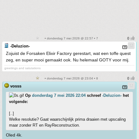
• donderdag 7 mei 2026 @ 22:57 • 7
-Deluzion-
Zojuist de Forsaken Elixir Factory gerestart, wat een toffe quest
zeg, en super mooi gemaakt ook. Nu helemaal GOTY voor mij.
greetings and salutations
• donderdag 7 mei 2026 @ 23:04 • 8
vosss
Op
donderdag 7 mei 2026 22:04
schreef
-Deluzion-
het
volgende:
[..]
Welke resolutie? Gaat waarschijnlijk prima draaien met upscaling
maar zonder RT en RayReconstruction.
Oled 4k.