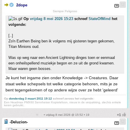
2dope
Siempre Peligroso
Op
vrijdag 8 mei 2026 15:23
schreef
StateOfMind
het
volgende:
[..]
Zo'n Earthen Being ben ik volgens mij gisteren tegen gekomen,
Titan Minions oud.
Was op weg naar een Ancient Lightning dinges toen er eenmaal
een onheilspellend muziekje begon en ze uit de grond kwamen.
Maar waren geen bosses.
Je kunt het ingame zien onder Knowledge -> Creatures. Daar
staat welke schepsels tot welke categorie behoren, mits je ze
bent tegengekomen of op andere wijze over ze hebt 'geleerd'
Op
donderdag 3 maart 2011 19:12
schreef zeross het volgende:
Een Headmax PMX60 Sennheiser Koptelefoon, nieuw in de verpakking, slechts enkele
keren gebruikt.
• vrijdag 8 mei 2026 @ 15:52 • 19
-Deluzion-