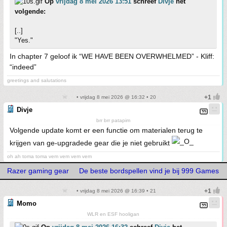
Op
vrijdag 8 mei 2026 13:51
schreef
Divje
het
volgende:
[..]
"Yes."
In chapter 7 geloof ik “WE HAVE BEEN OVERWHELMED” - Kliff:
“indeed”
greetings and salutations
• vrijdag 8 mei 2026 @ 16:32 • 20
Divje
brr brr patapim
Volgende update komt er een functie om materialen terug te
krijgen van ge-upgradede gear die je niet gebruikt
oh ah toma toma vem vem vem vem
Razer gaming gear
De beste bordspellen vind je bij 999 Games
• vrijdag 8 mei 2026 @ 16:39 • 21
Momo
WLR en ESF hooligan