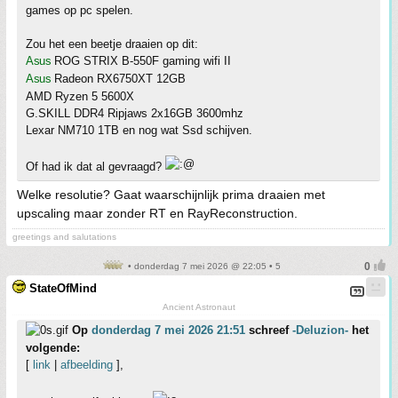
games op pc spelen.
Zou het een beetje draaien op dit:
Asus
ROG STRIX B-550F gaming wifi II
Asus
Radeon RX6750XT 12GB
AMD Ryzen 5 5600X
G.SKILL DDR4 Ripjaws 2x16GB 3600mhz
Lexar NM710 1TB en nog wat Ssd schijven.
Of had ik dat al gevraagd?
Welke resolutie? Gaat waarschijnlijk prima draaien met
upscaling maar zonder RT en RayReconstruction.
greetings and salutations
• donderdag 7 mei 2026 @ 22:05 • 5
StateOfMind
Ancient Astronaut
Op
donderdag 7 mei 2026 21:51
schreef
-Deluzion-
het
volgende:
[
link
|
afbeelding
],