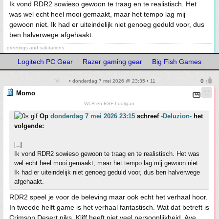
Ik vond RDR2 sowieso gewoon te traag en te realistisch. Het
was wel echt heel mooi gemaakt, maar het tempo lag mij
gewoon niet. Ik had er uiteindelijk niet genoeg geduld voor, dus
ben halverwege afgehaakt.
greetings and salutations
Logitech PC Gear
Razer gaming gear
Big Fish Games
• donderdag 7 mei 2026 @ 23:35 • 11
Momo
WLR en ESF hooligan
Op
donderdag 7 mei 2026 23:15
schreef
-Deluzion-
het
volgende:
[..]
Ik vond RDR2 sowieso gewoon te traag en te realistisch. Het was
wel echt heel mooi gemaakt, maar het tempo lag mij gewoon niet.
Ik had er uiteindelijk niet genoeg geduld voor, dus ben halverwege
afgehaakt.
RDR2 speel je voor de beleving maar ook echt het verhaal hoor.
In tweede helft game is het verhaal fantastisch. Wat dat betreft is
Crimson Desert niks. Kliff heeft niet veel persoonlijkheid. Aye,