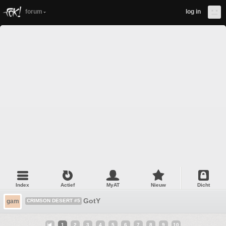
forum
log in
Index
Actief
MyAT
Nieuw
Dicht
GotY
gam
CRIMSON DESERT #5
1
2
3
4
5
6
7
8
9
10