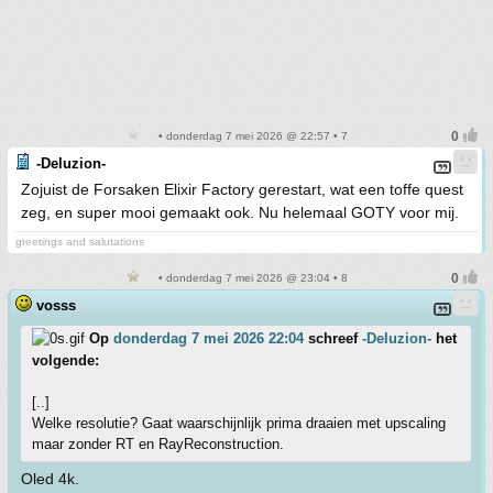
• donderdag 7 mei 2026 @ 22:57 • 7
-Deluzion-
Zojuist de Forsaken Elixir Factory gerestart, wat een toffe quest
zeg, en super mooi gemaakt ook. Nu helemaal GOTY voor mij.
greetings and salutations
• donderdag 7 mei 2026 @ 23:04 • 8
vosss
Op
donderdag 7 mei 2026 22:04
schreef
-Deluzion-
het
volgende:
[..]
Welke resolutie? Gaat waarschijnlijk prima draaien met upscaling
maar zonder RT en RayReconstruction.
Oled 4k.