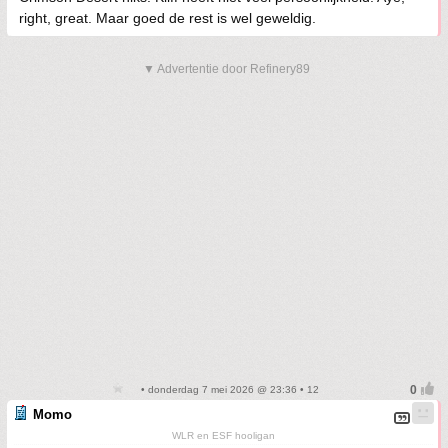
right, great. Maar goed de rest is wel geweldig.
▼ Advertentie door Refinery89
• donderdag 7 mei 2026 @ 23:36 • 12
Momo
WLR en ESF hooligan