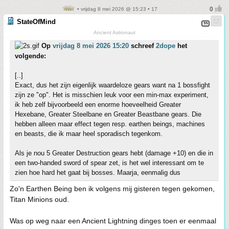
• vrijdag 8 mei 2026 @ 15:23 • 17
StateOfMind
Ancient Astronaut
Op
vrijdag 8 mei 2026 15:20
schreef
2dope
het
volgende:
[..]
Exact, dus het zijn eigenlijk waardeloze gears want na 1 bossfight
zijn ze "op". Het is misschien leuk voor een min-max experiment,
ik heb zelf bijvoorbeeld een enorme hoeveelheid Greater
Hexebane, Greater Steelbane en Greater Beastbane gears. Die
hebben alleen maar effect tegen resp. earthen beings, machines
en beasts, die ik maar heel sporadisch tegenkom.
Als je nou 5 Greater Destruction gears hebt (damage +10) en die in
een two-handed sword of spear zet, is het wel interessant om te
zien hoe hard het gaat bij bosses. Maarja, eenmalig dus
Zo'n Earthen Being ben ik volgens mij gisteren tegen gekomen,
Titan Minions oud.
Was op weg naar een Ancient Lightning dinges toen er eenmaal