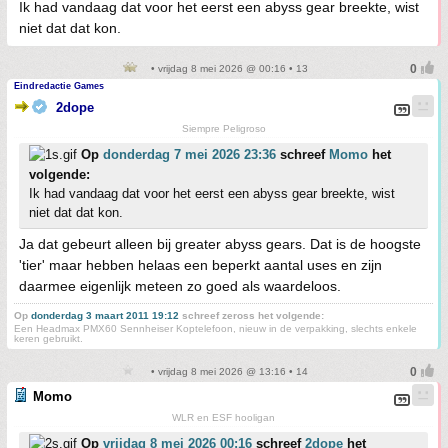
Ik had vandaag dat voor het eerst een abyss gear breekte, wist
niet dat dat kon.
• vrijdag 8 mei 2026 @ 00:16 • 13
Eindredactie Games
2dope
Siempre Peligroso
Op
donderdag 7 mei 2026 23:36
schreef
Momo
het
volgende:
Ik had vandaag dat voor het eerst een abyss gear breekte, wist
niet dat dat kon.
Ja dat gebeurt alleen bij greater abyss gears. Dat is de hoogste
'tier' maar hebben helaas een beperkt aantal uses en zijn
daarmee eigenlijk meteen zo goed als waardeloos.
Op
donderdag 3 maart 2011 19:12
schreef zeross het volgende:
Een Headmax PMX60 Sennheiser Koptelefoon, nieuw in de verpakking, slechts enkele
keren gebruikt.
• vrijdag 8 mei 2026 @ 13:16 • 14
Momo
WLR en ESF hooligan
Op
vrijdag 8 mei 2026 00:16
schreef
2dope
het