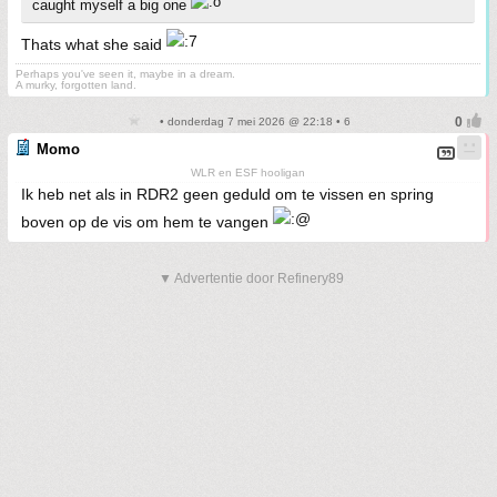
caught myself a big one
Thats what she said
Perhaps you've seen it, maybe in a dream.
A murky, forgotten land.
• donderdag 7 mei 2026 @ 22:18 • 6
Momo
WLR en ESF hooligan
Ik heb net als in RDR2 geen geduld om te vissen en spring
boven op de vis om hem te vangen
▼ Advertentie door Refinery89