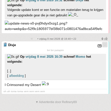
Op
vrijdag 8 mei 2026 16:32
schreef
Divje
het
volgende:
Volgende update komt er een functie om materialen terug te krijgen
van ge-upgradede gear die je niet gebruikt
• vrijdag 8 mei 2026 @ 16:40 • 22
Divje
brr brr patapim
Op
vrijdag 8 mei 2026 16:39
schreef
Momo
het
volgende:
[..]
[
afbeelding
]
I Crimsoned my Desert
oh ah toma toma vem vem vem vem
▼ Advertentie door Refinery89