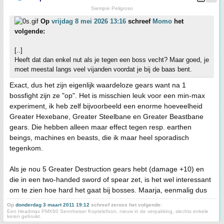
Siempre Peligroso
Op
vrijdag 8 mei 2026 13:16
schreef
Momo
het
volgende:
[..]
Heeft dat dan enkel nut als je tegen een boss vecht? Maar goed, je
moet meestal langs veel vijanden voordat je bij de baas bent.
Exact, dus het zijn eigenlijk waardeloze gears want na 1
bossfight zijn ze "op". Het is misschien leuk voor een min-max
experiment, ik heb zelf bijvoorbeeld een enorme hoeveelheid
Greater Hexebane, Greater Steelbane en Greater Beastbane
gears. Die hebben alleen maar effect tegen resp. earthen
beings, machines en beasts, die ik maar heel sporadisch
tegenkom.
Als je nou 5 Greater Destruction gears hebt (damage +10) en
die in een two-handed sword of spear zet, is het wel interessant
om te zien hoe hard het gaat bij bosses. Maarja, eenmalig dus
Op
donderdag 3 maart 2011 19:12
schreef zeross het volgende:
Een Headmax PMX60 Sennheiser Koptelefoon, nieuw in de verpakking, slechts enkele
keren gebruikt.