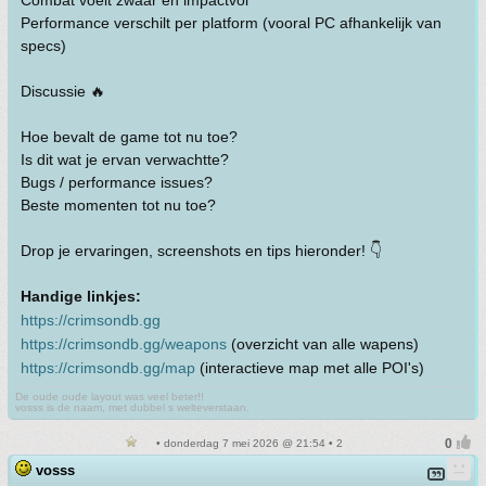
Combat voelt zwaar en impactvol
Performance verschilt per platform (vooral PC afhankelijk van
specs)
Discussie 🔥
Hoe bevalt de game tot nu toe?
Is dit wat je ervan verwachtte?
Bugs / performance issues?
Beste momenten tot nu toe?
Drop je ervaringen, screenshots en tips hieronder! 👇
Handige linkjes:
https://crimsondb.gg
https://crimsondb.gg/weapons
(overzicht van alle wapens)
https://crimsondb.gg/map
(interactieve map met alle POI's)
De oude oude layout was veel beter!!
vosss is de naam, met dubbel s welteverstaan.
• donderdag 7 mei 2026 @ 21:54 • 2
vosss