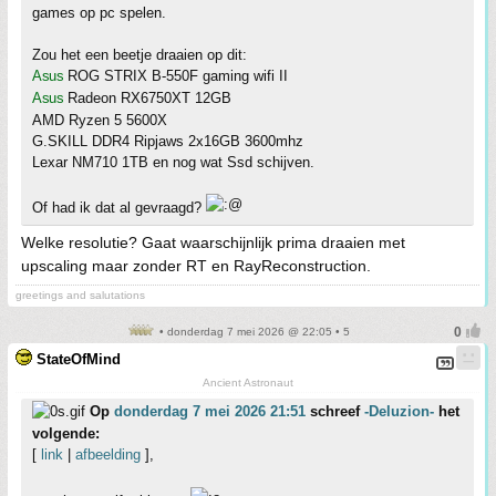
games op pc spelen.
Zou het een beetje draaien op dit:
Asus
ROG STRIX B-550F gaming wifi II
Asus
Radeon RX6750XT 12GB
AMD Ryzen 5 5600X
G.SKILL DDR4 Ripjaws 2x16GB 3600mhz
Lexar NM710 1TB en nog wat Ssd schijven.
Of had ik dat al gevraagd?
Welke resolutie? Gaat waarschijnlijk prima draaien met
upscaling maar zonder RT en RayReconstruction.
greetings and salutations
• donderdag 7 mei 2026 @ 22:05 • 5
StateOfMind
Ancient Astronaut
Op
donderdag 7 mei 2026 21:51
schreef
-Deluzion-
het
volgende:
[
link
|
afbeelding
],