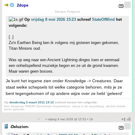
2dope
Siempre Peligroso
Op
vrijdag 8 mei 2026 15:23
schreef
StateOfMind
het
volgende:
[..]
Zo'n Earthen Being ben ik volgens mij gisteren tegen gekomen,
Titan Minions oud.
Was op weg naar een Ancient Lightning dinges toen er eenmaal
een onheilspellend muziekje begon en ze uit de grond kwamen.
Maar waren geen bosses.
Je kunt het ingame zien onder Knowledge -> Creatures. Daar
staat welke schepsels tot welke categorie behoren, mits je ze
bent tegengekomen of op andere wijze over ze hebt 'geleerd'
Op
donderdag 3 maart 2011 19:12
schreef zeross het volgende:
Een Headmax PMX60 Sennheiser Koptelefoon, nieuw in de verpakking, slechts enkele
keren gebruikt.
• vrijdag 8 mei 2026 @ 15:52 • 19
-Deluzion-