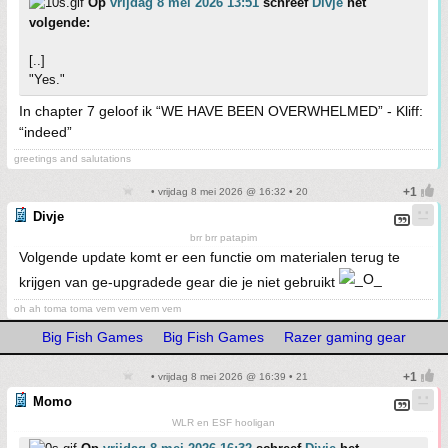
Op
vrijdag 8 mei 2026 13:51
schreef
Divje
het
volgende:
[..]
"Yes."
In chapter 7 geloof ik “WE HAVE BEEN OVERWHELMED” - Kliff:
“indeed”
greetings and salutations
• vrijdag 8 mei 2026 @ 16:32 • 20
Divje
brr brr patapim
Volgende update komt er een functie om materialen terug te
krijgen van ge-upgradede gear die je niet gebruikt
oh ah toma toma vem vem vem vem
Big Fish Games
Big Fish Games
Razer gaming gear
• vrijdag 8 mei 2026 @ 16:39 • 21
Momo
WLR en ESF hooligan