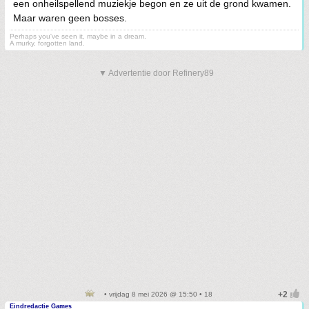
een onheilspellend muziekje begon en ze uit de grond kwamen.
Maar waren geen bosses.
Perhaps you've seen it, maybe in a dream.
A murky, forgotten land.
▼ Advertentie door Refinery89
• vrijdag 8 mei 2026 @ 15:50 • 18
Eindredactie Games