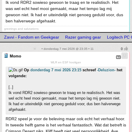
Ik vond RDR2 sowieso gewoon te traag en te realistisch. Het
was wel echt heel mooi gemaakt, maar het tempo lag mij
gewoon niet. Ik had er uiteindelijk niet genoeg geduld voor, dus
ben halverwege afgehaakt.
greetings and salutations
Zavvi - Fandom en Geekgear
Razer gaming gear
Logitech PC 
• donderdag 7 mei 2026 @ 23:35 • 11
Momo
WLR en ESF hooligan
Op
donderdag 7 mei 2026 23:15
schreef
-Deluzion-
het
volgende:
[..]
Ik vond RDR2 sowieso gewoon te traag en te realistisch. Het was
wel echt heel mooi gemaakt, maar het tempo lag mij gewoon niet.
Ik had er uiteindelijk niet genoeg geduld voor, dus ben halverwege
afgehaakt.
RDR2 speel je voor de beleving maar ook echt het verhaal hoor.
In tweede helft game is het verhaal fantastisch. Wat dat betreft is
Crimson Desert niks. Kliff heeft niet veel persoonlijkheid. Aye,