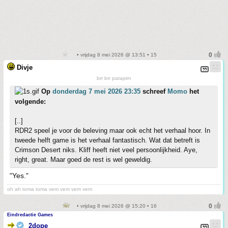
• vrijdag 8 mei 2026 @ 13:51 • 15
Divje
brr brr patapim
Op
donderdag 7 mei 2026 23:35
schreef
Momo
het
volgende:
[..]
RDR2 speel je voor de beleving maar ook echt het verhaal hoor. In
tweede helft game is het verhaal fantastisch. Wat dat betreft is
Crimson Desert niks. Kliff heeft niet veel persoonlijkheid. Aye,
right, great. Maar goed de rest is wel geweldig.
"Yes."
oh ah toma toma vem vem vem vem
• vrijdag 8 mei 2026 @ 15:20 • 16
Eindredactie Games
2dope