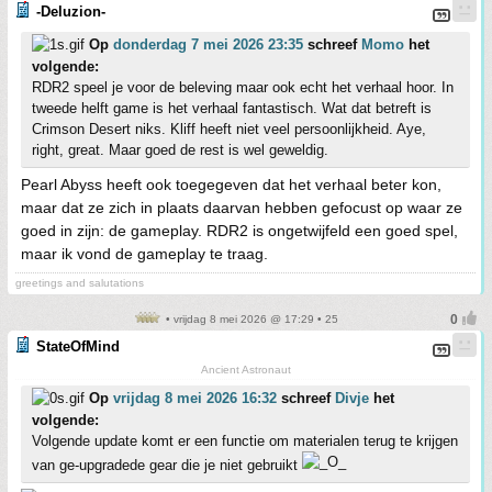
-Deluzion-
Op
donderdag 7 mei 2026 23:35
schreef
Momo
het
volgende:
RDR2 speel je voor de beleving maar ook echt het verhaal hoor. In
tweede helft game is het verhaal fantastisch. Wat dat betreft is
Crimson Desert niks. Kliff heeft niet veel persoonlijkheid. Aye,
right, great. Maar goed de rest is wel geweldig.
Pearl Abyss heeft ook toegegeven dat het verhaal beter kon,
maar dat ze zich in plaats daarvan hebben gefocust op waar ze
goed in zijn: de gameplay. RDR2 is ongetwijfeld een goed spel,
maar ik vond de gameplay te traag.
greetings and salutations
• vrijdag 8 mei 2026 @ 17:29 • 25
StateOfMind
Ancient Astronaut
Op
vrijdag 8 mei 2026 16:32
schreef
Divje
het
volgende:
Volgende update komt er een functie om materialen terug te krijgen
van ge-upgradede gear die je niet gebruikt