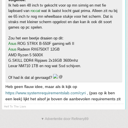
Ik heb een 48 inch tv gekocht voor op mn simrig en met fie
lapboard van
roccat
wat ik laatst kocht gaat prima. Alleen zit nu bij
ee 65 inch tv nog mn wheelbase stukje voor het scherm. Dat is
straks met kleiner scherm opgelost en dan kan ik ook dit soort
games op pc spelen.
Zou het een beetje draaien op dit:
Asus
ROG STRIX B-550F gaming wifi II
Asus
Radeon RX6750XT 12GB
AMD Ryzen 5 5600X
G.SKILL DDR4 Ripjaws 2x16GB 3600mhz
Lexar NM710 1TB en nog wat Ssd schijven.
Of had ik dat al gevraagd?
Heb geen flauw idee, maar als ik kijk op
https://www.systemrequirementslab.com/cyri
, (pas op ik ben
een leek) lijkt het alsof je boven de aanbevolen requirements zit
Hell To The Liars
▼ Advertentie door Refinery89