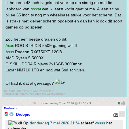
Ik heb een 48 inch tv gekocht voor op mn simrig en met fie
lapboard van
roccat
wat ik laatst kocht gaat prima. Alleen zit nu
bij ee 65 inch tv nog mn wheelbase stukje voor het scherm. Dat
is straks met kleiner scherm opgelost en dan kan ik ook dit soort
games op pc spelen.
Zou het een beetje draaien op dit:
Asus
ROG STRIX B-550F gaming wifi II
Asus
Radeon RX6750XT 12GB
AMD Ryzen 5 5600X
G.SKILL DDR4 Ripjaws 2x16GB 3600mhz
Lexar NM710 1TB en nog wat Ssd schijven.
Of had ik dat al gevraagd?
De oude oude layout was veel beter!!
vosss is de naam, met dubbel s welteverstaan.
• donderdag 7 mei 2026 @ 21:58 • 3
Moderator
Droopie
Op
donderdag 7 mei 2026 21:54
schreef
vosss
het
volgende: