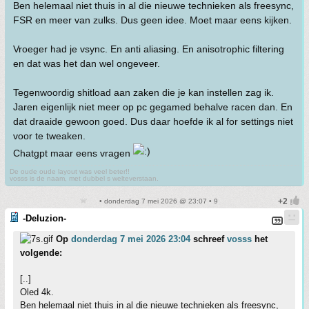
Ben helemaal niet thuis in al die nieuwe technieken als freesync,
FSR en meer van zulks. Dus geen idee. Moet maar eens kijken.
Vroeger had je vsync. En anti aliasing. En anisotrophic filtering
en dat was het dan wel ongeveer.
Tegenwoordig shitload aan zaken die je kan instellen zag ik.
Jaren eigenlijk niet meer op pc gegamed behalve racen dan. En
dat draaide gewoon goed. Dus daar hoefde ik al for settings niet
voor te tweaken.
Chatgpt maar eens vragen
De oude oude layout was veel beter!!
vosss is de naam, met dubbel s welteverstaan.
• donderdag 7 mei 2026 @ 23:07 • 9
-Deluzion-
Op
donderdag 7 mei 2026 23:04
schreef
vosss
het
volgende:
[..]
Oled 4k.
Ben helemaal niet thuis in al die nieuwe technieken als freesync,