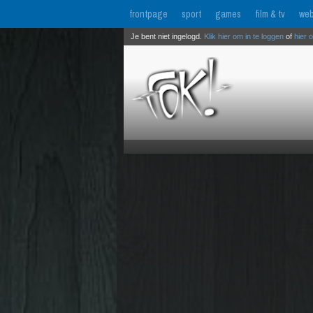
frontpage
sport
games
film & tv
web
Je bent niet ingelogd.
Klik hier om in te loggen
of
hier 