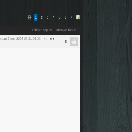
1
2
3
4
5
6
7
actieve topics
nieuwe topics
rdag 7 mei 2026 @ 21:05
:28
#1