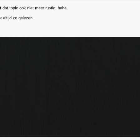
 dat topic ook niet meer rustig, haha.
t altijd zo gelezen.