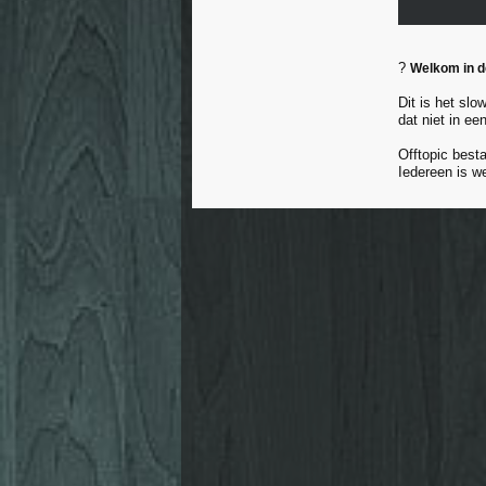
?
Welkom in 
Dit is het slo
dat niet in ee
Offtopic besta
Iedereen is w