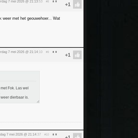
rdag 7 mei 2026 @ 21:13
:53
#8
ook weer met het geouwehoer... Wat
rdag 7 mei 2026 @ 21:14
:10
#9
t met Fok. Las wel
.
 weer dierbaar is.
dag 7 mei 2026 @ 21:14
:37
#10