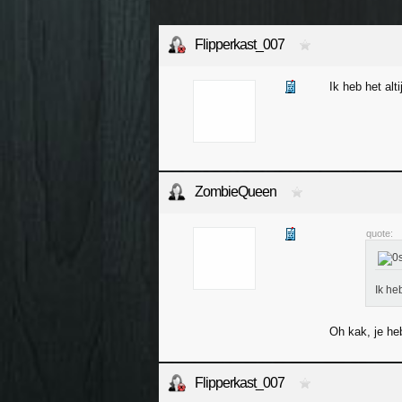
Flipperkast_007
Ik heb het alt
ZombieQueen
quote:
Ik he
Oh kak, je heb
Flipperkast_007