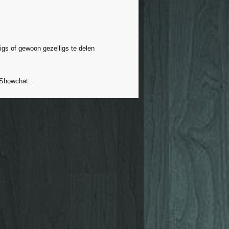
pigs of gewoon gezelligs te delen
 Showchat.