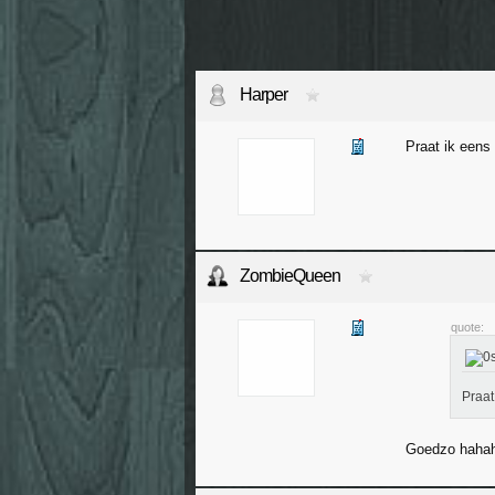
Harper
Praat ik eens
ZombieQueen
quote:
Praat
Goedzo haha