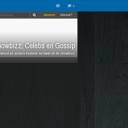
doneren
inbreuk?
owbizz, Celebs en Gossip
llywood en andere kommer en kwel uit de showbizz.