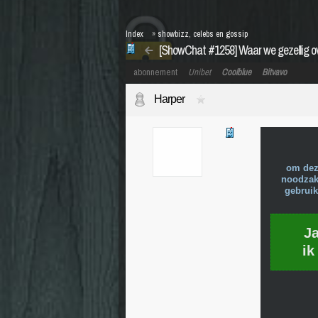
Index
»
showbizz, celebs en gossip
[ShowChat #1258] Waar we gezellig o
abonnement
Unibet
Coolblue
Bitvavo
Harper
om dez
noodzake
gebruik
J
ik