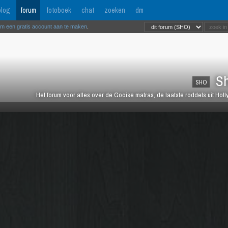
log
forum
fotoboek
chat
zoeken
dm
om een gratis account aan te maken
.
Sh
SHO
Het forum voor alles over de Gooise matras, de laatste roddels uit Ho