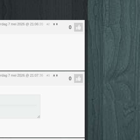
rdag 7 mei 2026 @ 21:06
:20
#2
rdag 7 mei 2026 @ 21:07
:36
#3