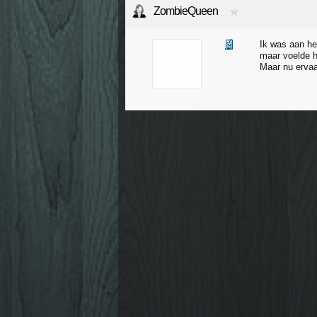
ZombieQueen
Ik was aan het
maar voelde h
Maar nu ervaar