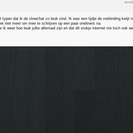
donde
 typen dat ik de slowchat zo leuk vind. Ik was een tijdje de verbinding kwijt
et niet meer om mee te schrijven op een paar oneliners na.
 ik weer hoe leuk jullie allemaal zijn en dat dit stukje internet me toch ook we