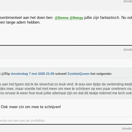
donde
 sentimenteel aan het doen ben.
jullie zijn fantastisch. Nu 
@Donna
@Deisyy
 een lange adem hebben.
donde
Op
donderdag 7 mei 2026 21:09
schreef
ZombieQueen
het volgende:
s aan het typen dat ik de slowchat zo leuk vind. Ik was een tijdje de verbinding kwij
ijks mee, maar voelde het niet meer om mee te schrijven op een paar oneliners na
nu ervaar ik weer hoe leuk jullie allemaal zijn en dat dit stukje internet me toch ook
! Ook meer zin om mee te schrijven!
rda met een prei als profielfoto
donder