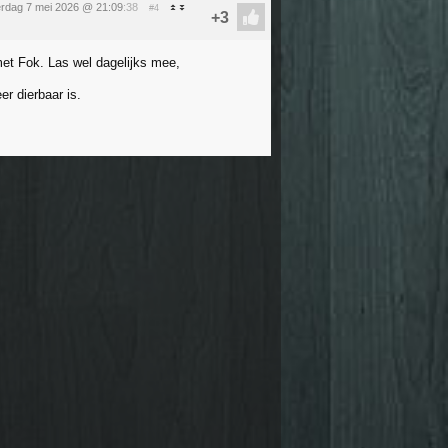
rdag 7 mei 2026 @ 21:09
:38
#4
 met Fok. Las wel dagelijks mee,
er dierbaar is.