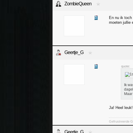
ZombieQueen
En nu ik toch
moeten jullie
Geertje_G
quote:
Ik wa
dagel
Maar 
Ja! Heel leuk
Gefrustreerde Ge
Geertje_G