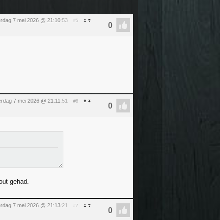
rdag 7 mei 2026 @ 21:10
:53
#5
rdag 7 mei 2026 @ 21:11
:51
#6
fout gehad.
rdag 7 mei 2026 @ 21:13
:21
#7