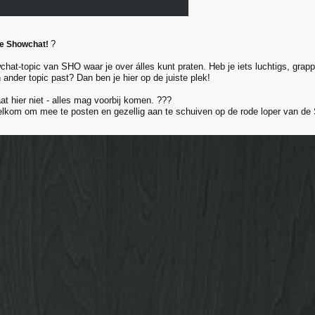
?
de Showchat!
wchat-topic van SHO waar je over álles kunt praten. Heb je iets luchtigs, grap
n ander topic past? Dan ben je hier op de juiste plek!
at hier niet - alles mag voorbij komen. ???
elkom om mee te posten en gezellig aan te schuiven op de rode loper van de