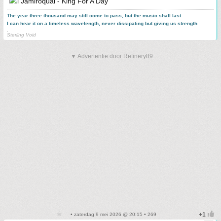
Jamiroquai - King For A Day
The year three thousand may still come to pass, but the music shall last
I can hear it on a timeless wavelength, never dissipating but giving us strength
.
Sterling Void
▼ Advertentie door Refinery89
• zaterdag 9 mei 2026 @ 20:15 • 269