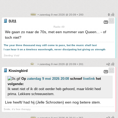
• zaterdag 9 mei 2026 @ 20:09 • 260
DJ11
Radio 49
We gaan zo naar de 70s, met een nummer van Queen... - of
toch niet?
The year three thousand may still come to pass, but the music shall last
I can hear it on a timeless wavelength, never dissipating but giving us strength
.
Sterling Void
• zaterdag 9 mei 2026 @ 20:09 • 261
Kissingbird
Op
zaterdag 9 mei 2026 20:08
schreef
livelink
het
volgende:
Ik weet niet of ik dit ooit eerder heb gehoord, maar klinkt heel
prima. Lekkere schreeuwstem.
Live heeft/ had hij (Jelle Schrooten) een nog betere stem.
Smile, it's free therapy.
• zaterdag 9 mei 2026 @ 20:11 • 262