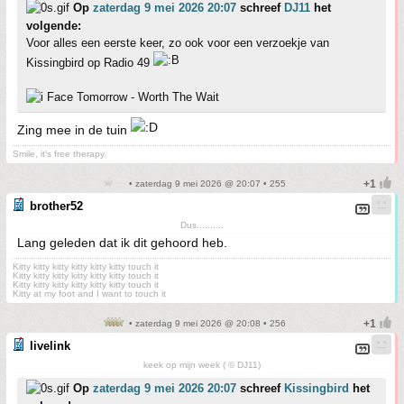
Op
zaterdag 9 mei 2026 20:07
schreef
DJ11
het
volgende:
Voor alles een eerste keer, zo ook voor een verzoekje van
Kissingbird op Radio 49
Face Tomorrow - Worth The Wait
Zing mee in de tuin
Smile, it's free therapy.
• zaterdag 9 mei 2026 @ 20:07 • 255
brother52
Dus..........
Lang geleden dat ik dit gehoord heb.
Kitty kitty kitty kitty kitty kitty touch it
Kitty kitty kitty kitty kitty kitty touch it
Kitty kitty kitty kitty kitty kitty touch it
Kitty at my foot and I want to touch it
• zaterdag 9 mei 2026 @ 20:08 • 256
livelink
keek op mijn week ( © DJ11)
Op
zaterdag 9 mei 2026 20:07
schreef
Kissingbird
het