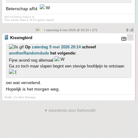
Beterschap aRd.
Ain't it funny how it is
You never miss it 'til it's gone away!
• zaterdag 9 mei 2026 @ 20:15 • 271
Kissingbird
Op
zaterdag 9 mei 2026 20:14
schreef
anotherRandomdude
het volgende:
Fijne avond nog allemaal
Ga zo toch maar slapen begint een stevige hoofdpijn te ontstaan
oei wat vervelend.
Hopelijk is het morgen weg.
Smile, it's free therapy.
▼ Advertentie door Refinery89