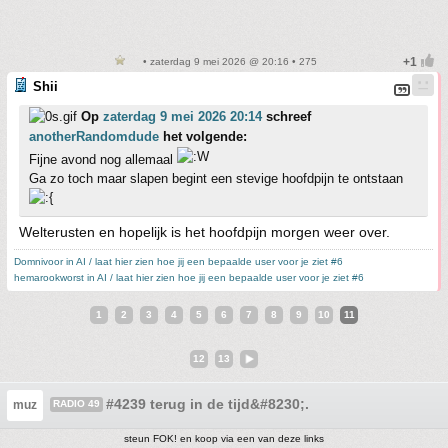
• zaterdag 9 mei 2026 @ 20:16 • 275
Shii
Op
zaterdag 9 mei 2026 20:14
schreef
anotherRandomdude
het volgende:
Fijne avond nog allemaal
Ga zo toch maar slapen begint een stevige hoofdpijn te ontstaan
Welterusten en hopelijk is het hoofdpijn morgen weer over.
Domnivoor in AI / laat hier zien hoe jij een bepaalde user voor je ziet #6
hemarookworst in AI / laat hier zien hoe jij een bepaalde user voor je ziet #6
1
2
3
4
5
6
7
8
9
10
11
12
13
#4239 terug in de tijd&#8230;.
muz
RADIO 49
steun FOK! en koop via een van deze links