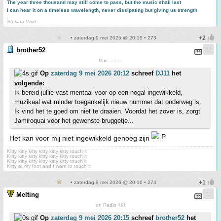
The year three thousand may still come to pass, but the music shall last
I can hear it on a timeless wavelength, never dissipating but giving us strength
.
Sterling Void
• zaterdag 9 mei 2026 @ 20:15 • 273
brother52
Dus..........
Op
zaterdag 9 mei 2026 20:12
schreef
DJ11
het
volgende:
Ik bereid jullie vast mentaal voor op een nogal ingewikkeld,
muzikaal wat minder toegankelijk nieuw nummer dat onderweg is.
Ik vind het te goed om niet te draaien. Voordat het zover is, zorgt
Jamiroquai voor het gewenste bruggetje...
Het kan voor mij niet ingewikkeld genoeg zijn
Kitty kitty kitty kitty kitty kitty touch it
Kitty kitty kitty kitty kitty kitty touch it
Kitty kitty kitty kitty kitty kitty touch it
Kitty at my foot and I want to touch it
• zaterdag 9 mei 2026 @ 20:16 • 274
Melting
on Radio 49!
Op
zaterdag 9 mei 2026 20:15
schreef
brother52
het