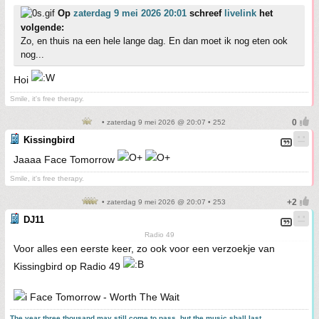
Op
zaterdag 9 mei 2026 20:01
schreef
livelink
het
volgende:
Zo, en thuis na een hele lange dag. En dan moet ik nog eten ook
nog...
Hoi
Smile, it's free therapy.
• zaterdag 9 mei 2026 @ 20:07 • 252
Kissingbird
Jaaaa Face Tomorrow
Smile, it's free therapy.
• zaterdag 9 mei 2026 @ 20:07 • 253
DJ11
Radio 49
Voor alles een eerste keer, zo ook voor een verzoekje van
Kissingbird op Radio 49
Face Tomorrow - Worth The Wait
The year three thousand may still come to pass, but the music shall last