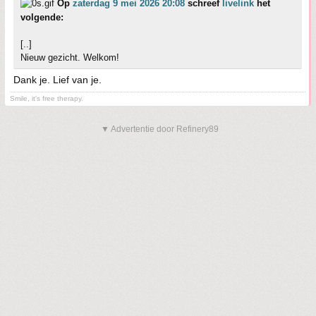
Op
zaterdag 9 mei 2026 20:08
schreef
livelink
het
volgende:
[..]
Nieuw gezicht. Welkom!
Dank je. Lief van je.
Smile, it's free therapy.
▼ Advertentie door Refinery89