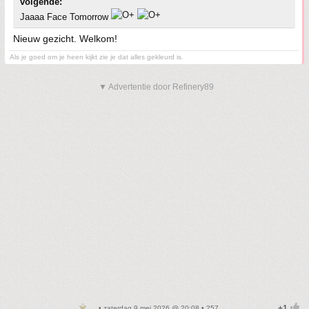
volgende:
Jaaaa Face Tomorrow
Nieuw gezicht. Welkom!
Als je goed om je heen kijkt zie je dat alles gekleurd is.
▼ Advertentie door Refinery89
• zaterdag 9 mei 2026 @ 20:08 • 257