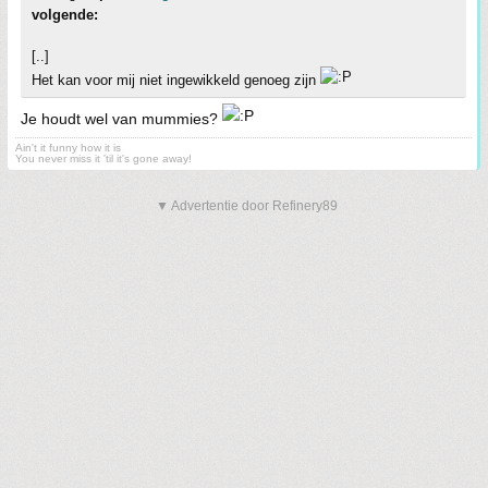
volgende:
[..]
Het kan voor mij niet ingewikkeld genoeg zijn
Je houdt wel van mummies?
Ain't it funny how it is
You never miss it 'til it's gone away!
▼ Advertentie door Refinery89