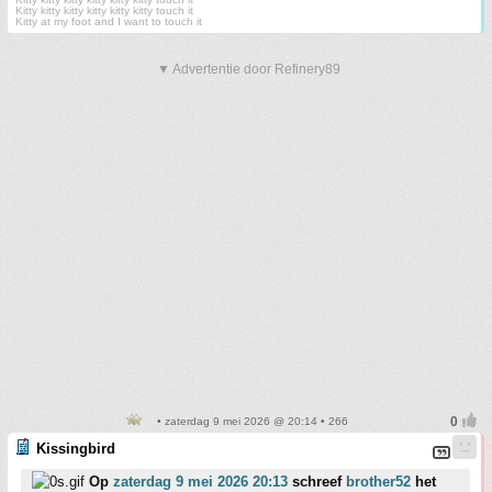
Kitty kitty kitty kitty kitty kitty touch it
Kitty at my foot and I want to touch it
▼ Advertentie door Refinery89
• zaterdag 9 mei 2026 @ 20:14 • 266
Kissingbird
Op
zaterdag 9 mei 2026 20:13
schreef
brother52
het