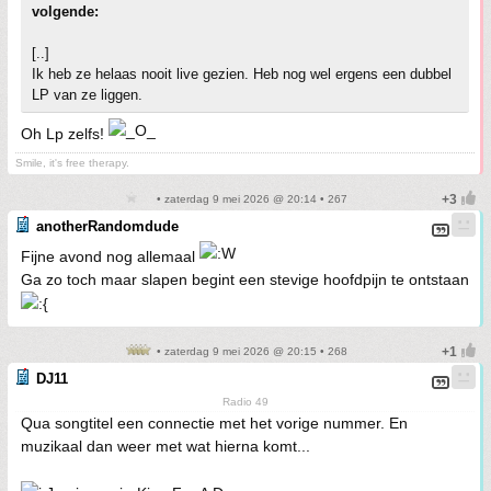
volgende:
[..]
Ik heb ze helaas nooit live gezien. Heb nog wel ergens een dubbel
LP van ze liggen.
Oh Lp zelfs!
Smile, it's free therapy.
• zaterdag 9 mei 2026 @ 20:14 • 267
anotherRandomdude
Fijne avond nog allemaal
Ga zo toch maar slapen begint een stevige hoofdpijn te ontstaan
• zaterdag 9 mei 2026 @ 20:15 • 268
DJ11
Radio 49
Qua songtitel een connectie met het vorige nummer. En
muzikaal dan weer met wat hierna komt...