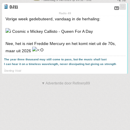
DJ11
Radio 49
Vorige week gedebuteerd, vandaag in de herhaling:
Cosmic x Mickey Callisto - Queen For A Day
Nee, het is niet Freddie Mercury en het komt niet uit de 70s,
maar uit 2026
The year three thousand may still come to pass, but the music shall last
I can hear it on a timeless wavelength, never dissipating but giving us strength
.
Sterling Void
▼ Advertentie door Refinery89