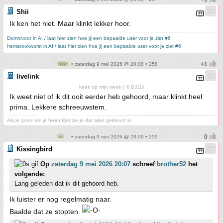
Shii
Ik ken het niet. Maar klinkt lekker hoor.
Domnivoor in AI / laat hier zien hoe jij een bepaalde user voor je ziet #6
hemarookworst in AI / laat hier zien hoe jij een bepaalde user voor je ziet #6
• zaterdag 9 mei 2026 @ 20:08 • 258
livelink
keek op mijn week ( © DJ11)
Ik weet niet of ik dit ooit eerder heb gehoord, maar klinkt heel
prima. Lekkere schreeuwstem.
Als je goed om je heen kijkt zie je dat alles gekleurd is.
• zaterdag 9 mei 2026 @ 20:09 • 259
Kissingbird
Op
zaterdag 9 mei 2026 20:07
schreef
brother52
het
volgende:
Lang geleden dat ik dit gehoord heb.
Ik luister er nog regelmatig naar.
Baalde dat ze stopten.