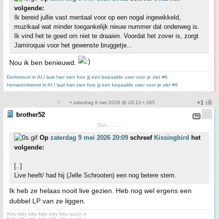
volgende:
Ik bereid jullie vast mentaal voor op een nogal ingewikkeld,
muzikaal wat minder toegankelijk nieuw nummer dat onderweg is.
Ik vind het te goed om niet te draaien. Voordat het zover is, zorgt
Jamiroquai voor het gewenste bruggetje...
Nou ik ben benieuwd.
Domnivoor in AI / laat hier zien hoe jij een bepaalde user voor je ziet #6
hemarookworst in AI / laat hier zien hoe jij een bepaalde user voor je ziet #6
• zaterdag 9 mei 2026 @ 20:13 • 265
brother52
Dus..........
Op
zaterdag 9 mei 2026 20:09
schreef
Kissingbird
het
volgende:
[..]
Live heeft/ had hij (Jelle Schrooten) een nog betere stem.
Ik heb ze helaas nooit live gezien. Heb nog wel ergens een
dubbel LP van ze liggen.
Kitty kitty kitty kitty kitty kitty touch it
Kitty kitty kitty kitty kitty kitty touch it