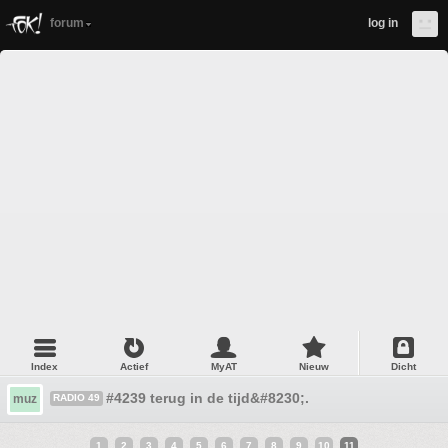
forum
log in
Index
Actief
MyAT
Nieuw
Dicht
#4239 terug in de tijd&#8230;.
muz
RADIO 49
1
2
3
4
5
6
7
8
9
10
11