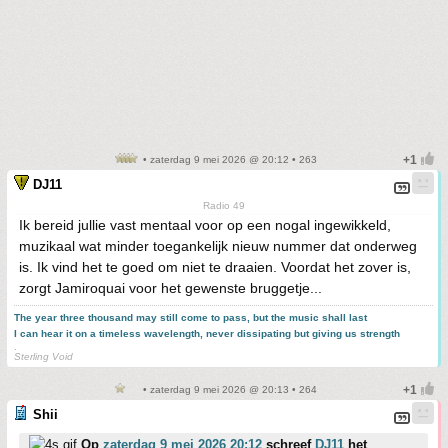
• zaterdag 9 mei 2026 @ 20:12 • 263
DJ11
Radio 49
Ik bereid jullie vast mentaal voor op een nogal ingewikkeld,
muzikaal wat minder toegankelijk nieuw nummer dat onderweg
is. Ik vind het te goed om niet te draaien. Voordat het zover is,
zorgt Jamiroquai voor het gewenste bruggetje...
The year three thousand may still come to pass, but the music shall last
I can hear it on a timeless wavelength, never dissipating but giving us strength
.
Sterling Void
• zaterdag 9 mei 2026 @ 20:13 • 264
Shii
Op
zaterdag 9 mei 2026 20:12
schreef
DJ11
het