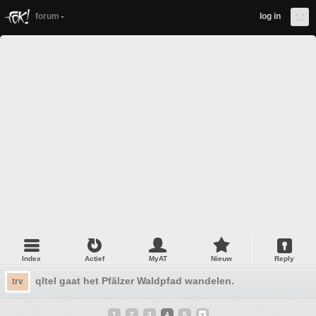
forum
log in
Index
Actief
MyAT
Nieuw
Reply
qltel gaat het Pfälzer Waldpfad wandelen.
trv
1
2
3
4
5