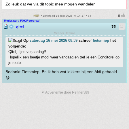
Zo leuk dat we via dit topic mee mogen wandelen
• zaterdag 16 mei 2026 @ 14:17 • 84
Moderator / FOK!Fotograaf
qltel
Meneer Rewimo
Op
zaterdag 16 mei 2026 08:59
schreef
fietsmiep
het
volgende:
Qltel, fijne verjaardag!!
Hopelijk een beetje mooi weer vandaag en tref je een Conditorei op
je route.
Bedankt Fietsmiep! En ik heb wat lekkers bij een Aldi gehaald.
😋
▼ Advertentie door Refinery89