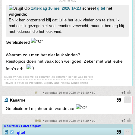
Dakshin Ray
Op
zaterdag 16 mei 2026 14:23
schreef
qltel
het
volgende:
En ik ben ontzettend blij dat jullie het leuk vinden om te zien. Ik
had eerlijk gezegd niet veel reacties verwacht, maar ik ben erg blij
met iedereen die het leuk vind.
Gefeliciteerd
Waarom zou men het niet leuk vinden?
Reistopics doen het vaak toch wel goed. Zeker met wat leuke
foto's erbij
stupidity has become as common as common sense was before
~ ~ ~ ~ ~ ~ ~ ~ ~ ~ ~ ~ ~ ~ ~ ~ ~ ~ ~ ~ ~ ~ ~ ~ ~ ~ ~ ~ ~ ~ ~ ~ ~
Travel Is Fatal To Prejudice, Bigotry and Narrow-Mindedness
• zaterdag 16 mei 2026 @ 16:40 • 89
Kanaroe
Gefeliciteerd mijnheer de wandelaar
• zaterdag 16 mei 2026 @ 17:39 • 90
Moderator / FOK!Fotograaf
qltel