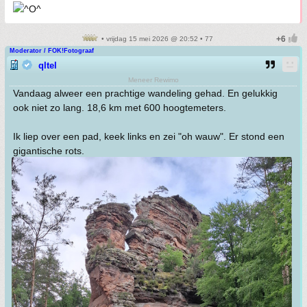
• vrijdag 15 mei 2026 @ 20:52 • 77
Moderator / FOK!Fotograaf
qltel
Meneer Rewimo
Vandaag alweer een prachtige wandeling gehad. En gelukkig
ook niet zo lang. 18,6 km met 600 hoogtemeters.
Ik liep over een pad, keek links en zei "oh wauw". Er stond een
gigantische rots.