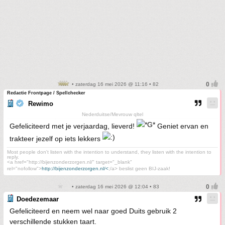
• zaterdag 16 mei 2026 @ 11:16 • 82
Redactie Frontpage / Spellchecker
Rewimo
Nederduitse/Mevrouw qltel
Gefeliciteerd met je verjaardag, lieverd!
Geniet ervan en
trakteer jezelf op iets lekkers
Most people don't listen with the intention to understand, they listen with the intention to
reply.
<a href="http://bijenzonderzorgen.nl/" target="_blank"
rel="nofollow">
http://bijenzonderzorgen.nl/<
;/a> beslist geen BIJ-zaak!
• zaterdag 16 mei 2026 @ 12:04 • 83
Doedezemaar
Gefeliciteerd en neem wel naar goed Duits gebruik 2
verschillende stukken taart.