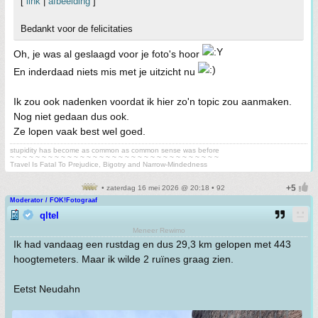
[
link
|
afbeelding
]
Bedankt voor de felicitaties
Oh, je was al geslaagd voor je foto's hoor
En inderdaad niets mis met je uitzicht nu
Ik zou ook nadenken voordat ik hier zo'n topic zou aanmaken.
Nog niet gedaan dus ook.
Ze lopen vaak best wel goed.
stupidity has become as common as common sense was before
~ ~ ~ ~ ~ ~ ~ ~ ~ ~ ~ ~ ~ ~ ~ ~ ~ ~ ~ ~ ~ ~ ~ ~ ~ ~ ~ ~ ~ ~ ~ ~ ~
Travel Is Fatal To Prejudice, Bigotry and Narrow-Mindedness
• zaterdag 16 mei 2026 @ 20:18 • 92
Moderator / FOK!Fotograaf
qltel
Meneer Rewimo
Ik had vandaag een rustdag en dus 29,3 km gelopen met 443
hoogtemeters. Maar ik wilde 2 ruïnes graag zien.
Eetst Neudahn