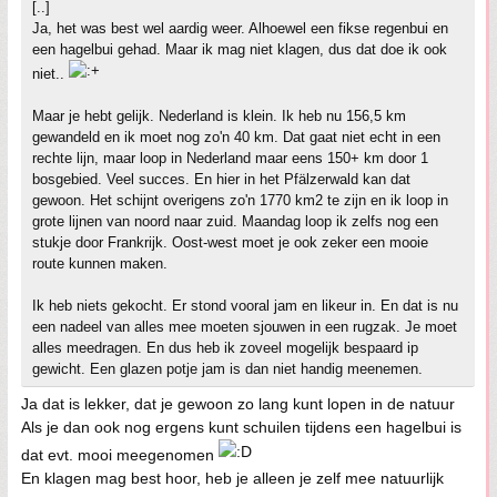
[..]
Ja, het was best wel aardig weer. Alhoewel een fikse regenbui en
een hagelbui gehad. Maar ik mag niet klagen, dus dat doe ik ook
niet..
Maar je hebt gelijk. Nederland is klein. Ik heb nu 156,5 km
gewandeld en ik moet nog zo'n 40 km. Dat gaat niet echt in een
rechte lijn, maar loop in Nederland maar eens 150+ km door 1
bosgebied. Veel succes. En hier in het Pfälzerwald kan dat
gewoon. Het schijnt overigens zo'n 1770 km2 te zijn en ik loop in
grote lijnen van noord naar zuid. Maandag loop ik zelfs nog een
stukje door Frankrijk. Oost-west moet je ook zeker een mooie
route kunnen maken.
Ik heb niets gekocht. Er stond vooral jam en likeur in. En dat is nu
een nadeel van alles mee moeten sjouwen in een rugzak. Je moet
alles meedragen. En dus heb ik zoveel mogelijk bespaard ip
gewicht. Een glazen potje jam is dan niet handig meenemen.
Ja dat is lekker, dat je gewoon zo lang kunt lopen in de natuur
Als je dan ook nog ergens kunt schuilen tijdens een hagelbui is
dat evt. mooi meegenomen
En klagen mag best hoor, heb je alleen je zelf mee natuurlijk