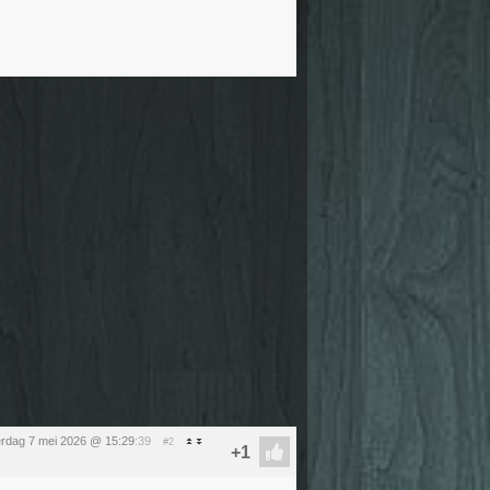
rdag 7 mei 2026 @ 15:29
:39
#2