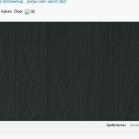
d.nl/show/sa(...)ranje-cafe~a6cd73b2/
 kijken. Doei.
Spellchecker
donde