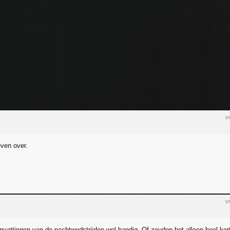
v
even over.
v
vattingen van de nachtwedstrijden wel handig. Of zouden het alleen heel ko