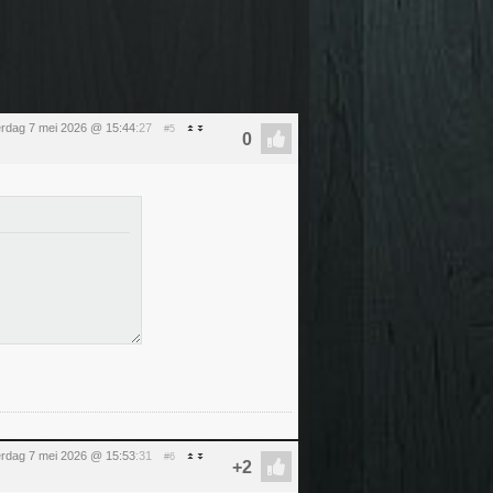
rdag 7 mei 2026 @ 15:44
:27
#5
rdag 7 mei 2026 @ 15:53
:31
#6