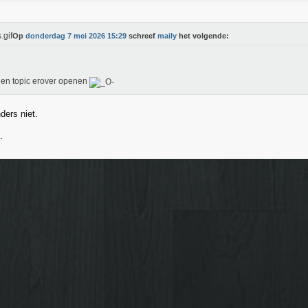
Op
donderdag 7 mei 2026 15:29
schreef
maily
het volgende:
en topic erover openen
nders niet.
.