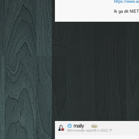
https://www.a
Ik ga dit NIET
maily
Mevrouwtje oeps/B.U.2022 :P