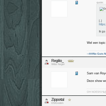
quote:
[..]
https
Ik ga
Wel een topi
--###No Guts N
Regilio_
Witte Neger
Sam van Royen
Deze show wo
OH NOES!!1*&@^!
Zipportal
DSIGoden