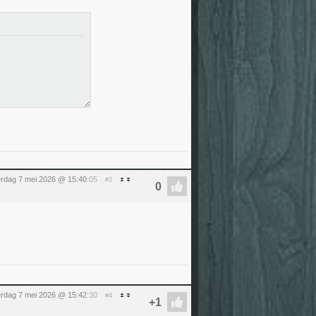
rdag 7 mei 2026 @ 15:40
:05
#3
rdag 7 mei 2026 @ 15:42
:30
#4