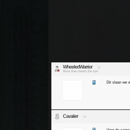
WheeledWarrior
More than meets the eye
Dit slaan we 
Cavalier
Voor de samen