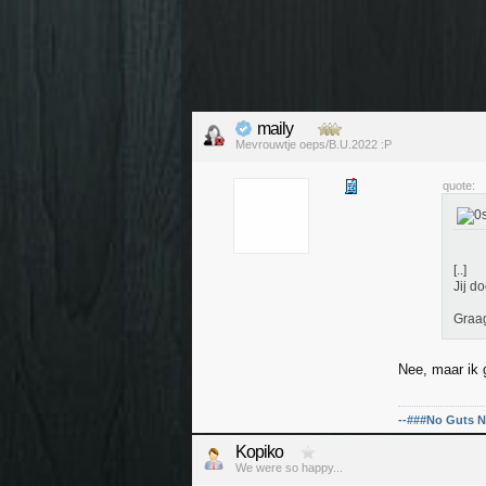
maily
Mevrouwtje oeps/B.U.2022 :P
quote:
[..]
Jij d
Graa
Nee, maar ik 
--###No Guts N
Kopiko
We were so happy...