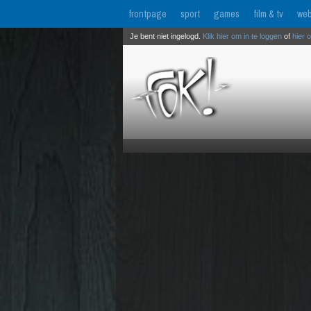
frontpage
sport
games
film & tv
web
Je bent niet ingelogd.
Klik hier om in te loggen
of
hier 