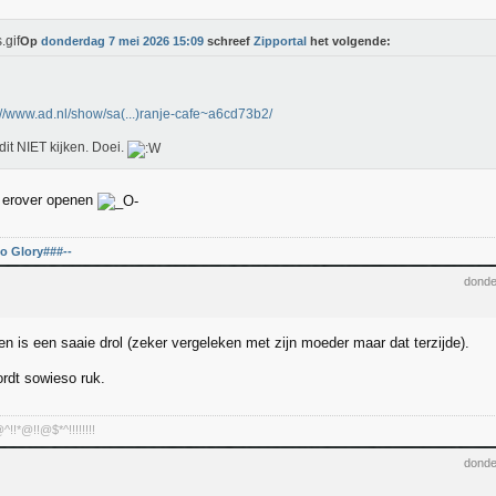
Op
donderdag 7 mei 2026 15:09
schreef
Zipportal
het volgende:
://www.ad.nl/show/sa(...)ranje-cafe~a6cd73b2/
 dit NIET kijken. Doei.
c erover openen
o Glory###--
donde
 is een saaie drol (zeker vergeleken met zijn moeder maar dat terzijde).
rdt sowieso ruk.
!*@!!@$*^!!!!!!!!
donde