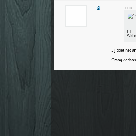
quote:
[..]
Wel e
Jij doet het a
Graag gedaan