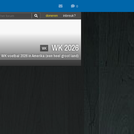
doneren
inbreuk?
WK 2026
WK
 WK voetbal 2026 in Amerika (een heel groot land)