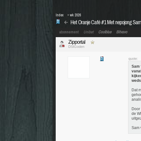
Index
»
wk 2026
Het Oranje Café #1 Met nepojong Sa
abonnement
Unibet
Coolblue
Bitvavo
Zipportal
DSIGoden
quote:
Sam v
vanaf
kijke
wedst
Dat m
gehou
anali
Door 
de WK
uitge
Sam v