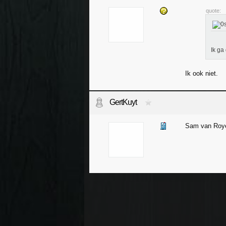
quote:
Ik ga 
Ik ook niet.
GertKuyt
Sam van Roye