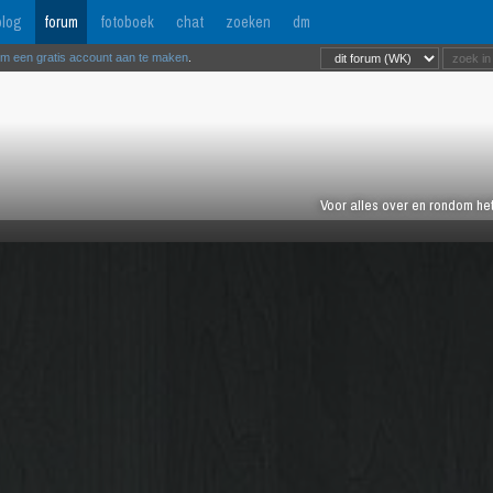
log
forum
fotoboek
chat
zoeken
dm
om een gratis account aan te maken
.
Voor alles over en rondom het