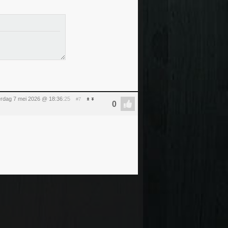
rdag 7 mei 2026 @ 18:36
:25
#7