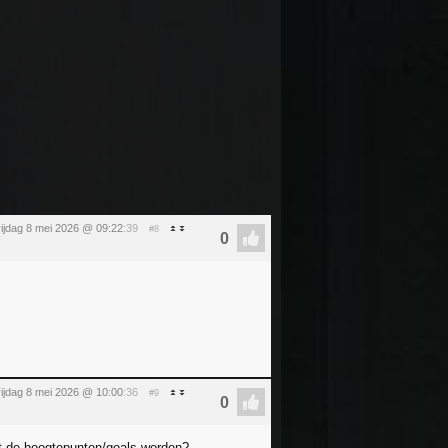
rijdag 8 mei 2026 @ 09:22
:39
#8
rijdag 8 mei 2026 @ 10:00
:36
#9
rt de hoogtepunten/goals worden?