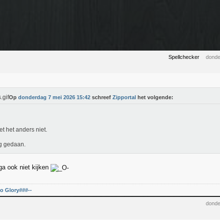
Spellchecker
donde
Op
donderdag 7 mei 2026 15:42
schreef
Zipportal
het volgende:
oet het anders niet.
g gedaan.
ga ook niet kijken
o Glory###--
donde