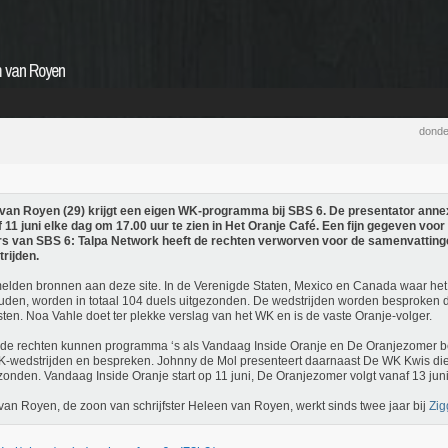
m van Royen
donde
an Royen (29) krijgt een eigen WK-programma bij SBS 6. De presentator anne
 11 juni elke dag om 17.00 uur te zien in Het Oranje Café. Een fijn gegeven voo
rs van SBS 6: Talpa Network heeft de rechten verworven voor de samenvatting
rijden.
elden bronnen aan deze site. In de Verenigde Staten, Mexico en Canada waar het
den, worden in totaal 104 duels uitgezonden. De wedstrijden worden besproken d
sten. Noa Vahle doet ter plekke verslag van het WK en is de vaste Oranje-volger.
de rechten kunnen programma ‘s als Vandaag Inside Oranje en De Oranjezomer b
-wedstrijden en bespreken. Johnny de Mol presenteert daarnaast De WK Kwis die 
zonden. Vandaag Inside Oranje start op 11 juni, De Oranjezomer volgt vanaf 13 juni
an Royen, de zoon van schrijfster Heleen van Royen, werkt sinds twee jaar bij
Zig