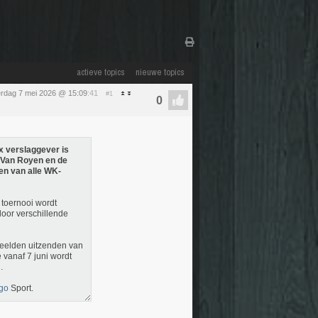
actieve topics
nieuwe topics
rdag 7 mei 2026 @ 15:09
:41
#1
x verslaggever is
r Van Royen en de
en van alle WK-
 toernooi wordt
oor verschillende
eelden uitzenden van
vanaf 7 juni wordt
.
go
Sport.