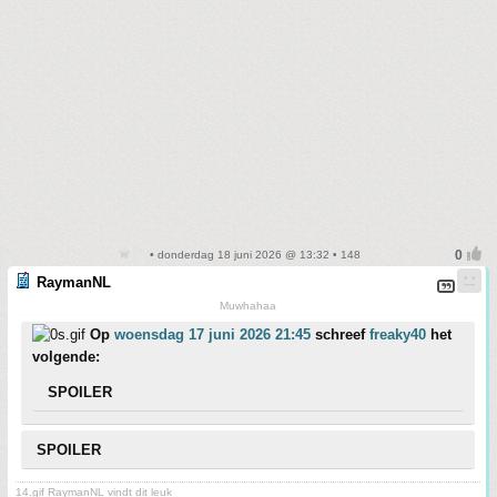
• donderdag 18 juni 2026 @ 13:32 • 148
RaymanNL
Muwhahaa
Op
woensdag 17 juni 2026 21:45
schreef
freaky40
het
volgende:
SPOILER
SPOILER
14.gif RaymanNL vindt dit leuk