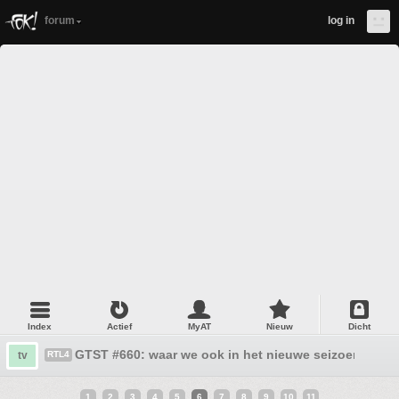
forum
log in
Index
Actief
MyAT
Nieuw
Dicht
GTST #660: waar we ook in het nieuwe seizoen door
tv
RTL4
1
2
3
4
5
6
7
8
9
10
11