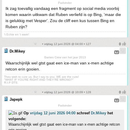
Padvinder
Ik zag toevallig vandaag een fragment op social media voorbij
komen waarin uitkwam dat Ruben verliefd is op Bing, 'maar die
is gelukkig met Vesper'. Zou de cliff een kus tussen Bing en
Ruben zijn?
't Echte en 't ware!
• vrijdag 12 juni 2026 @ 04:00 • 127
Dr.Mikey
Games Crew van het jaar 2013
Waarschijnlijk wel gtst gaat een ice-man van x-men achtige
retcon erin gooien.
They wish to cure us. But I say to you, WE are the cure!
"WHAT IF YOU'RE RIGHT AND THEY'RE WRONG?"
R.I.P DTS.
• vrijdag 12 juni 2026 @ 10:09 • 128
Japepk
Padvinder
Op
vrijdag 12 juni 2026 04:00
schreef
Dr.Mikey
het
volgende:
Waarschijnlijk wel gtst gaat een ice-man van x-men achtige retcon
erin gooien.