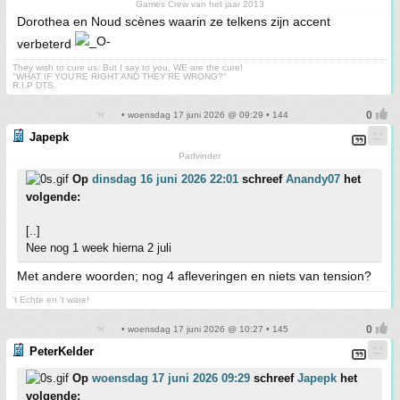
Games Crew van het jaar 2013
Dorothea en Noud scènes waarin ze telkens zijn accent
verbeterd
They wish to cure us. But I say to you, WE are the cure!
"WHAT IF YOU'RE RIGHT AND THEY'RE WRONG?"
R.I.P DTS.
• woensdag 17 juni 2026 @ 09:29 • 144
Japepk
Padvinder
Op
dinsdag 16 juni 2026 22:01
schreef
Anandy07
het
volgende:
[..]
Nee nog 1 week hierna 2 juli
Met andere woorden; nog 4 afleveringen en niets van tension?
't Echte en 't ware!
• woensdag 17 juni 2026 @ 10:27 • 145
PeterKelder
Op
woensdag 17 juni 2026 09:29
schreef
Japepk
het
volgende: