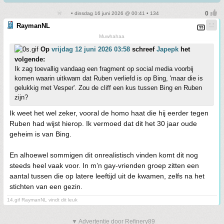
• dinsdag 16 juni 2026 @ 00:41 • 134
RaymanNL
Muwhahaa
Op
vrijdag 12 juni 2026 03:58
schreef
Japepk
het
volgende:
Ik zag toevallig vandaag een fragment op social media voorbij
komen waarin uitkwam dat Ruben verliefd is op Bing, 'maar die is
gelukkig met Vesper'. Zou de cliff een kus tussen Bing en Ruben
zijn?
Ik weet het wel zeker, vooral de homo haat die hij eerder tegen
Ruben had wijst hierop. Ik vermoed dat dit het 30 jaar oude
geheim is van Bing.
En alhoewel sommigen dit onrealistisch vinden komt dit nog
steeds heel vaak voor. In m’n gay-vrienden groep zitten een
aantal tussen die op latere leeftijd uit de kwamen, zelfs na het
stichten van een gezin.
14.gif RaymanNL vindt dit leuk
▼ Advertentie door Refinery89