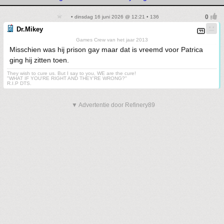
• dinsdag 16 juni 2026 @ 12:21 • 136
Dr.Mikey
Games Crew van het jaar 2013
Misschien was hij prison gay maar dat is vreemd voor Patrica
ging hij zitten toen.
They wish to cure us. But I say to you, WE are the cure!
"WHAT IF YOU'RE RIGHT AND THEY'RE WRONG?"
R.I.P DTS.
▼ Advertentie door Refinery89