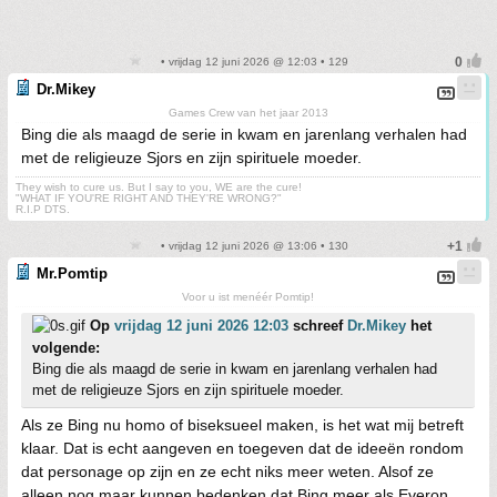
• vrijdag 12 juni 2026 @ 12:03 • 129
Dr.Mikey
Games Crew van het jaar 2013
Bing die als maagd de serie in kwam en jarenlang verhalen had
met de religieuze Sjors en zijn spirituele moeder.
They wish to cure us. But I say to you, WE are the cure!
"WHAT IF YOU'RE RIGHT AND THEY'RE WRONG?"
R.I.P DTS.
• vrijdag 12 juni 2026 @ 13:06 • 130
Mr.Pomtip
Voor u ist menéér Pomtip!
Op
vrijdag 12 juni 2026 12:03
schreef
Dr.Mikey
het
volgende:
Bing die als maagd de serie in kwam en jarenlang verhalen had
met de religieuze Sjors en zijn spirituele moeder.
Als ze Bing nu homo of biseksueel maken, is het wat mij betreft
klaar. Dat is echt aangeven en toegeven dat de ideeën rondom
dat personage op zijn en ze echt niks meer weten. Alsof ze
alleen nog maar kunnen bedenken dat Bing meer als Everon