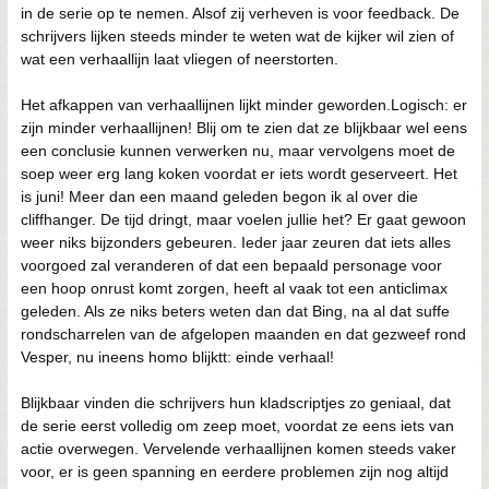
in de serie op te nemen. Alsof zij verheven is voor feedback. De
schrijvers lijken steeds minder te weten wat de kijker wil zien of
wat een verhaallijn laat vliegen of neerstorten.
Het afkappen van verhaallijnen lijkt minder geworden.Logisch: er
zijn minder verhaallijnen! Blij om te zien dat ze blijkbaar wel eens
een conclusie kunnen verwerken nu, maar vervolgens moet de
soep weer erg lang koken voordat er iets wordt geserveert. Het
is juni! Meer dan een maand geleden begon ik al over die
cliffhanger. De tijd dringt, maar voelen jullie het? Er gaat gewoon
weer niks bijzonders gebeuren. Ieder jaar zeuren dat iets alles
voorgoed zal veranderen of dat een bepaald personage voor
een hoop onrust komt zorgen, heeft al vaak tot een anticlimax
geleden. Als ze niks beters weten dan dat Bing, na al dat suffe
rondscharrelen van de afgelopen maanden en dat gezweef rond
Vesper, nu ineens homo blijktt: einde verhaal!
Blijkbaar vinden die schrijvers hun kladscriptjes zo geniaal, dat
de serie eerst volledig om zeep moet, voordat ze eens iets van
actie overwegen. Vervelende verhaallijnen komen steeds vaker
voor, er is geen spanning en eerdere problemen zijn nog altijd