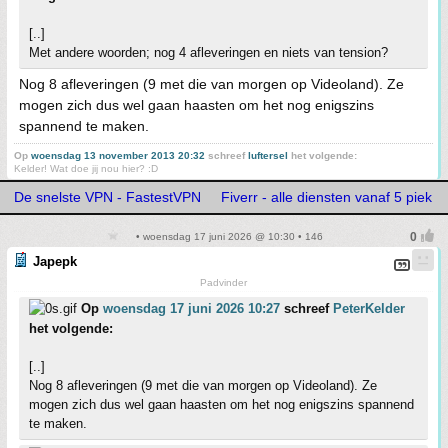
[..]
Met andere woorden; nog 4 afleveringen en niets van tension?
Nog 8 afleveringen (9 met die van morgen op Videoland). Ze
mogen zich dus wel gaan haasten om het nog enigszins
spannend te maken.
Op
woensdag 13 november 2013 20:32
schreef
luftersel
het volgende:
Kelder! Wat doe jij nou hier? :D
De snelste VPN - FastestVPN
Fiverr - alle diensten vanaf 5 piek
• woensdag 17 juni 2026 @ 10:30 • 146
Japepk
Padvinder
Op
woensdag 17 juni 2026 10:27
schreef
PeterKelder
het volgende:
[..]
Nog 8 afleveringen (9 met die van morgen op Videoland). Ze
mogen zich dus wel gaan haasten om het nog enigszins spannend
te maken.