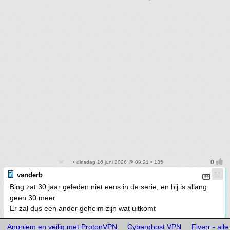
• dinsdag 16 juni 2026 @ 09:21 • 135
vanderb
Bing zat 30 jaar geleden niet eens in de serie, en hij is allang
geen 30 meer.
Er zal dus een ander geheim zijn wat uitkomt
Anoniem en veilig met ProtonVPN
Cyberghost VPN
Fiverr - all