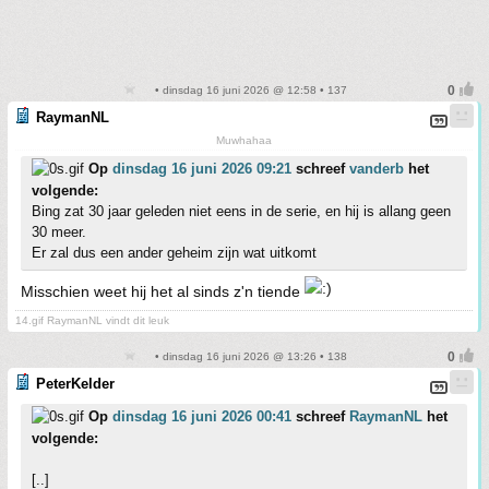
• dinsdag 16 juni 2026 @ 12:58 • 137
RaymanNL
Muwhahaa
Op
dinsdag 16 juni 2026 09:21
schreef
vanderb
het
volgende:
Bing zat 30 jaar geleden niet eens in de serie, en hij is allang geen
30 meer.
Er zal dus een ander geheim zijn wat uitkomt
Misschien weet hij het al sinds z'n tiende
14.gif RaymanNL vindt dit leuk
• dinsdag 16 juni 2026 @ 13:26 • 138
PeterKelder
Op
dinsdag 16 juni 2026 00:41
schreef
RaymanNL
het
volgende:
[..]