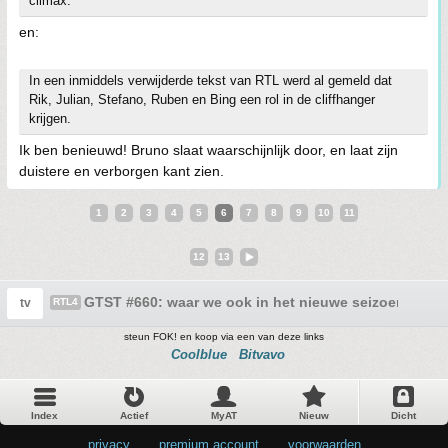
climax.
en:
In een inmiddels verwijderde tekst van RTL werd al gemeld dat
Rik, Julian, Stefano, Ruben en Bing een rol in de cliffhanger
krijgen.
Ik ben benieuwd! Bruno slaat waarschijnlijk door, en laat zijn
duistere en verborgen kant zien.
1
2
3
4
5
6
7
8
9
10
11
12
13
GTST #660: waar we ook in het nieuwe seizoen door
tv
RTL4
steun FOK! en koop via een van deze links
Coolblue
Bitvavo
Index
Actief
MyAT
Nieuw
Dicht
privacy
•
premium account
•
voorwaarden