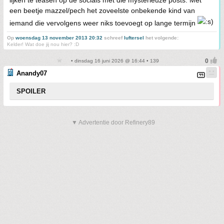
lijken te teasen op de socials met die mysterieuze posts. Met
een beetje mazzel/pech het zoveelste onbekende kind van
iemand die vervolgens weer niks toevoegt op lange termijn
Op
woensdag 13 november 2013 20:32
schreef
luftersel
het volgende:
Kelder! Wat doe jij nou hier? :D
• dinsdag 16 juni 2026 @ 16:44 • 139
Anandy07
SPOILER
▼ Advertentie door Refinery89