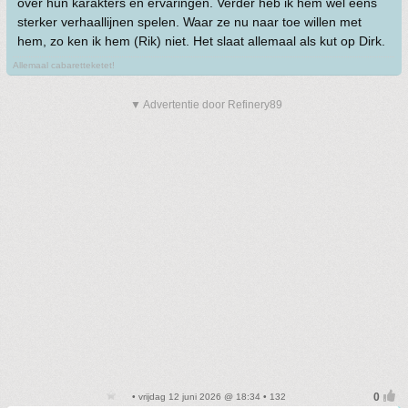
over hun karakters en ervaringen. Verder heb ik hem wel eens
sterker verhaallijnen spelen. Waar ze nu naar toe willen met
hem, zo ken ik hem (Rik) niet. Het slaat allemaal als kut op Dirk.
Allemaal cabaretteketet!
▼ Advertentie door Refinery89
• vrijdag 12 juni 2026 @ 18:34 • 132