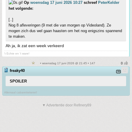
Op
woensdag 17 juni 2026 10:27
schreef
PeterKelder
het volgende:
[..]
Nog 8 afleveringen (9 met die van morgen op Videoland). Ze
mogen zich dus wel gaan haasten om het nog enigszins spannend
te maken.
Ah ja, ik zat een week verkeerd
't Echte en 't ware!
• woensdag 17 juni 2026 @ 21:45 • 147
freaky40
SPOILER
Allemaal cabaretteketet!
▼ Advertentie door Refinery89