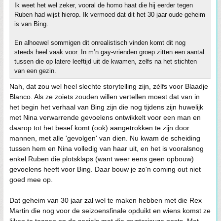
Ik weet het wel zeker, vooral de homo haat die hij eerder tegen
Ruben had wijst hierop. Ik vermoed dat dit het 30 jaar oude geheim
is van Bing.
En alhoewel sommigen dit onrealistisch vinden komt dit nog
steeds heel vaak voor. In m’n gay-vrienden groep zitten een aantal
tussen die op latere leeftijd uit de kwamen, zelfs na het stichten
van een gezin.
Nah, dat zou wel heel slechte storytelling zijn, zélfs voor Blaadje
Blanco. Als ze zoiets zouden willen vertellen moest dat van in
het begin het verhaal van Bing zijn die nog tijdens zijn huwelijk
met Nina verwarrende gevoelens ontwikkelt voor een man en
daarop tot het besef komt (ook) aangetrokken te zijn door
mannen, met alle 'gevolgen' van dien. Nu kwam de scheiding
tussen hem en Nina volledig van haar uit, en het is vooralsnog
enkel Ruben die plotsklaps (want weer eens geen opbouw)
gevoelens heeft voor Bing. Daar bouw je zo'n coming out niet
goed mee op.
Dat geheim van 30 jaar zal wel te maken hebben met die Rex
Martin die nog voor de seizoensfinale opduikt en wiens komst ze