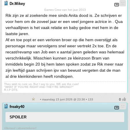
Dr.Mikey
Games Crew van het jaar 2013
Rik zijn ze al zoekende mee sinds Anita dood is. Ze schrijven er
voor hem om de zoveel jaar er een veel jongere actrice in . Qua
verhaallijnen is het vaak relatie en baby gedoe met hem in de
laatste jaren.
Af en toe popt er een verloren broer op die hem overstijgt als
personage maar vervolgens snel weer vertrekt 2x toe. En de
recast/revamp van Job een x aantal jaren geleden was helemaal
verschrikkelijk. Misschien kunnen ze kleinzoon Bram van
inmiddels begin 20 bij hem laten spoken zodat ze Rik meer naar
zijn leeftijd gaan schrijven ipv van bewust vergeten dat de man
al drie kleinkinderen heeft rondlopen.
They wish to cure us. But I say to you, WE are the cure!
"WHAT IF YOU'RE RIGHT AND THEY'RE WRONG?"
R.I.P DTS.
• maandag 15 juni 2026 @ 23:36 • 133
freaky40
SPOILER
Allemaal cabaretteketet!