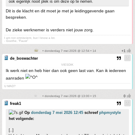
ook eigenlijk nooit plek is om deze op te nemen.
Dit is de klacht en dit moet je met je leidinggevende gaan
bespreken.
De zieke werknemer is verders niet jouw zorg.
I am not omniscient, but I know a lot.
- Goethe, “Faust”
• donderdag 7 mei 2026 @ 12:54 • 14
de_boswachter
VIESDIK
Ik werk niet en heb hier dan ook geen last van. Kan ik iedereen
aanraden
U MAD?
• donderdag 7 mei 2026 @ 13:00 • 15
freak1
Op
donderdag 7 mei 2026 12:45
schreef
phpmystyle
het volgende:
[..]