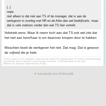
[..]
nope.
niet alleen is dat niet aan TS of de manager, dat is aan de
werkgever in overleg met HR en de Arbo dan wel bedrijfsarts. maar
dat is vele stations verder dan wat TS hier verteld.
Volstrekt eens. Maar ik neem toch aan dat TS ook wel ziet dat
het niet aan hem/haar is om daarover knopen door te hakken.
Misschien boeit de werkgever het niet. Dat mag. Dat is gewoon
de vrijheid die je hebt.
"If the nation is not capable of preserving itself and reproducing, if it loses it vital bearings
and ideals, then it doesn't need foreign enemies - it will fall apart on its own."
[Written by Vladimir Vladimirovich Putin]
▼ Advertentie door Refinery89