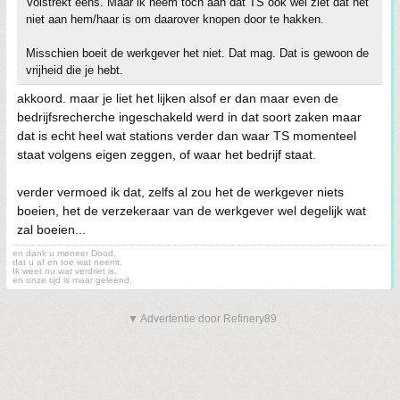
Volstrekt eens. Maar ik neem toch aan dat TS ook wel ziet dat het
niet aan hem/haar is om daarover knopen door te hakken.
Misschien boeit de werkgever het niet. Dat mag. Dat is gewoon de
vrijheid die je hebt.
akkoord. maar je liet het lijken alsof er dan maar even de
bedrijfsrecherche ingeschakeld werd in dat soort zaken maar
dat is echt heel wat stations verder dan waar TS momenteel
staat volgens eigen zeggen, of waar het bedrijf staat.
verder vermoed ik dat, zelfs al zou het de werkgever niets
boeien, het de verzekeraar van de werkgever wel degelijk wat
zal boeien...
en dank u meneer Dood,
dat u af en toe wat neemt.
Ik weet nu wat verdriet is,
en onze tijd is maar geleend.
▼ Advertentie door Refinery89