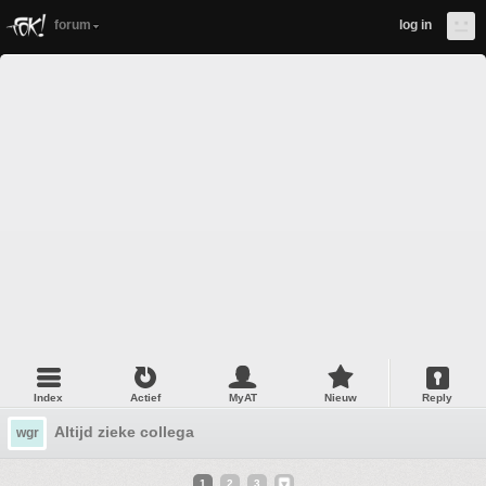
forum
log in
Index
Actief
MyAT
Nieuw
Reply
Altijd zieke collega
wgr
1
2
3