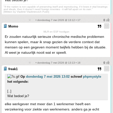
Wat bedoel je?
"If the nation is not capable of preserving itself and reproducing, if it loses it vital bearings
and ideals, then it doesn't need foreign enemies - it will fall apart on its own."
[Written by Vladimir Vladimirovich Putin]
• donderdag 7 mei 2026 @ 13:12 • 17
Momo
WLR en ESF hooligan
Er zouden natuurlijk serieuze chronische medische problemen
kunnen spelen, maar ik snap gezien de verdere context dat
mensen op een gegeven moment twijfels hebben bij de situatie.
Al weet je natuurlijk nooit wat er speelt.
• donderdag 7 mei 2026 @ 13:13 • 18
freak1
Op
donderdag 7 mei 2026 13:02
schreef
phpmystyle
het volgende:
[..]
Wat bedoel je?
elke werkgever met meer dan 1 werknemer heeft een
verzekering voor ziekte van werknemers. anders ga je echt