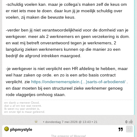
-schuldig voelen kan. maar je collega's maken zelf de keus om
er niet iets mee te doen. daar kun jij je moeilijk schuldig over
voelen, zij maken die bewuste keus.
-verder ben jij niet verantwoordelijkheid voor de domheid van je
werkgever. meer als 2 werknemers en geen verzekering is dom.
en wat mij betreft onverantwoord tegen je werknemers, 2
langdurig zieken werknemers kunnen op die manier zo een
bedrijf de afgrond intrekken maargoed.
-je werkgever is niet verplicht een HR afdeling te hebben, maar
wel haar zaken op orde. en zo is een arbo basis contract
verplicht. zie
https://ondernemersplein.(...)sarts-of-arbodienst/
.
en daar moeten bij een structureel zieke werknemer genoeg
rode vlaggetjes omhoog staan.
en dank u meneer Dood,
dat u af en toe wat neemt.
Ik weet nu wat verdriet is,
en onze tijd is maar geleend.
• donderdag 7 mei 2026 @ 13:43 • 21
phpmystyle
The emperor of Moscow!