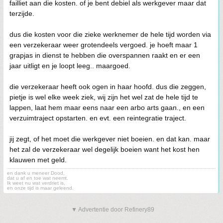
failliet aan die kosten. of je bent debiel als werkgever maar dat
terzijde.
dus die kosten voor die zieke werknemer de hele tijd worden via
een verzekeraar weer grotendeels vergoed. je hoeft maar 1
grapjas in dienst te hebben die overspannen raakt en er een
jaar uitligt en je loopt leeg.. maargoed.
die verzekeraar heeft ook ogen in haar hoofd. dus die zeggen,
pietje is wel elke week ziek, wij zijn het wel zat de hele tijd te
lappen, laat hem maar eens naar een arbo arts gaan., en een
verzuimtraject opstarten. en evt. een reintegratie traject.
jij zegt, of het moet die werkgever niet boeien. en dat kan. maar
het zal de verzekeraar wel degelijk boeien want het kost hen
klauwen met geld.
en dank u meneer Dood,
dat u af en toe wat neemt.
Ik weet nu wat verdriet is,
en onze tijd is maar geleend.
▼ Advertentie door Refinery89