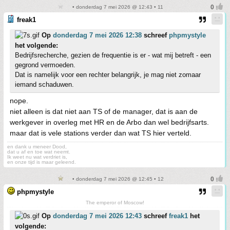
• donderdag 7 mei 2026 @ 12:43 • 11
freak1
Op
donderdag 7 mei 2026 12:38
schreef
phpmystyle
het volgende:
Bedrijfsrecherche, gezien de frequentie is er - wat mij betreft - een
gegrond vermoeden.
Dat is namelijk voor een rechter belangrijk, je mag niet zomaar
iemand schaduwen.
nope.
niet alleen is dat niet aan TS of de manager, dat is aan de
werkgever in overleg met HR en de Arbo dan wel bedrijfsarts.
maar dat is vele stations verder dan wat TS hier verteld.
en dank u meneer Dood,
dat u af en toe wat neemt.
Ik weet nu wat verdriet is,
en onze tijd is maar geleend.
• donderdag 7 mei 2026 @ 12:45 • 12
phpmystyle
The emperor of Moscow!
Op
donderdag 7 mei 2026 12:43
schreef
freak1
het
volgende: