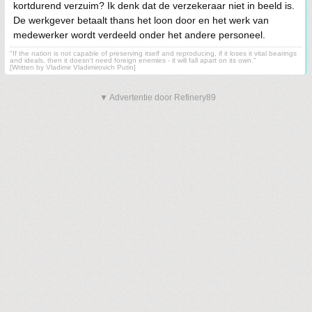
kortdurend verzuim? Ik denk dat de verzekeraar niet in beeld is.
De werkgever betaalt thans het loon door en het werk van
medewerker wordt verdeeld onder het andere personeel.
"If the nation is not capable of preserving itself and reproducing, if it loses it vital bearings
and ideals, then it doesn't need foreign enemies - it will fall apart on its own."
[Written by Vladimir Vladimirovich Putin]
▼ Advertentie door Refinery89