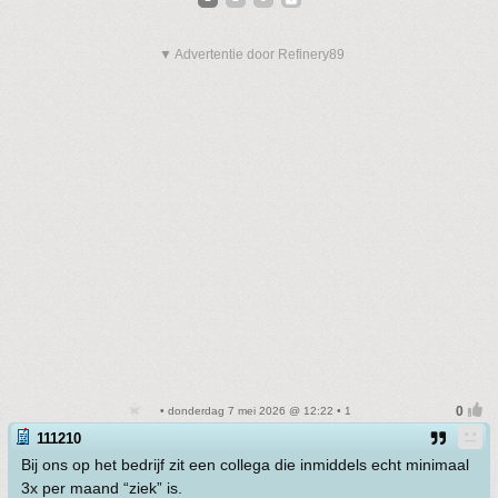
▼ Advertentie door Refinery89
• donderdag 7 mei 2026 @ 12:22 • 1
111210
Bij ons op het bedrijf zit een collega die inmiddels echt minimaal
3x per maand “ziek” is.