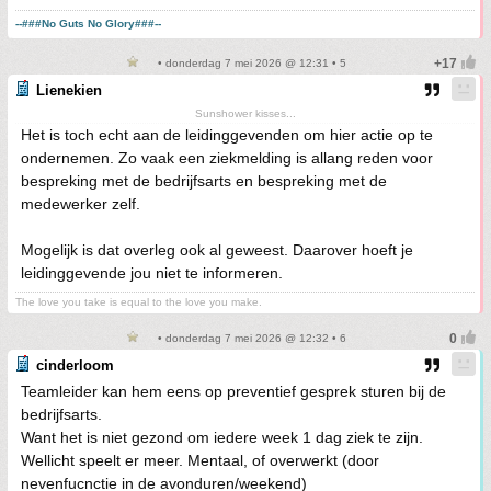
--###No Guts No Glory###--
• donderdag 7 mei 2026 @ 12:31 • 5
Lienekien
Sunshower kisses...
Het is toch echt aan de leidinggevenden om hier actie op te
ondernemen. Zo vaak een ziekmelding is allang reden voor
bespreking met de bedrijfsarts en bespreking met de
medewerker zelf.
Mogelijk is dat overleg ook al geweest. Daarover hoeft je
leidinggevende jou niet te informeren.
The love you take is equal to the love you make.
• donderdag 7 mei 2026 @ 12:32 • 6
cinderloom
Teamleider kan hem eens op preventief gesprek sturen bij de
bedrijfsarts.
Want het is niet gezond om iedere week 1 dag ziek te zijn.
Wellicht speelt er meer. Mentaal, of overwerkt (door
nevenfucnctie in de avonduren/weekend)