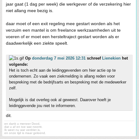
jaar gaat (1 dag per week) die werkgever of de verzekering hier
niet allang mee bezig is.
daar moet of een exit regeling mee gestart worden als het
verzuim een mantel is om freelance werkzaamheden uit te
voeren of er moet een hersteltraject gestart worden als er
daadwerkelijk een ziekte speelt.
Op
donderdag 7 mei 2026 12:31
schreef
Lienekien
het
volgende:
Het is toch echt aan de leidinggevenden om hier actie op te
ondernemen. Zo vaak een ziekmelding is allang reden voor
bespreking met de bedrijfsarts en bespreking met de medewerker
zelf.
Mogelijk is dat overleg ook al geweest. Daarover hoeft je
leidinggevende jou niet te informeren.
dit.
en dank u meneer Dood,
dat u af en toe wat neemt.
Ik weet nu wat verdriet is,
en onze tijd is maar geleend.