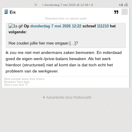
• donderdag 7 mei 2026 @ 12:39 • 9
Eix
Stranded here on planet earth
Op
donderdag 7 mei 2026 12:22
schreef
111210
het
volgende:
Hoe zouden jullie hier mee omgaan […]?
ik zou me niet met andermans zaken bemoeien. En inderdaad
goed de eigen werk-/prive-balans bewaken. Als het werk
hierdoor (structureel) niet af komt dan is dat toch echt het
probleem van de werkgever.
Most people keep their brains
Between their legs
(Don't you find ?)
▼ Advertentie door Refinery89