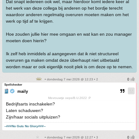
Dat snapt iedereen ook wel, maar hierdoor komt iedere keer al
het werk van deze collega bij anderen op het bordje terecht
waardoor anderen regelmatig overuren moeten maken om het
werk op tijd af te krijgen.
Hoe zouden jullie hier mee omgaan en wat kan en zou manager
moeten doen hierin?
Ik zelf heb inmiddels al aangegeven dat ik niet structureel
overuren ga maken omdat deze überhaupt niet uitbetaald
worden maar er ook eigenlijk nooit plek is om deze op te nemen.
• donderdag 7 mei 2026 @ 12:23 • 2
Spellchecker
maily
Mevrouwtje oeps/B.U.2022 :P
Bedrijfsarts inschakelen?
Laten schaduwen?
Zijn/haar socials uitpluizen?
--###No Guts No Glory###--
• donderdag 7 mei 2026 @ 12:27 • 3