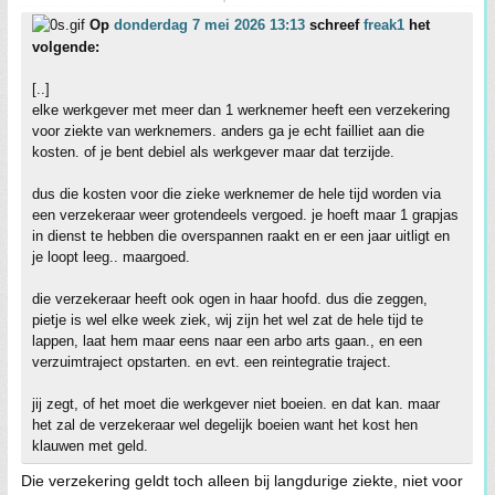
Op
donderdag 7 mei 2026 13:13
schreef
freak1
het
volgende:
[..]
elke werkgever met meer dan 1 werknemer heeft een verzekering
voor ziekte van werknemers. anders ga je echt failliet aan die
kosten. of je bent debiel als werkgever maar dat terzijde.
dus die kosten voor die zieke werknemer de hele tijd worden via
een verzekeraar weer grotendeels vergoed. je hoeft maar 1 grapjas
in dienst te hebben die overspannen raakt en er een jaar uitligt en
je loopt leeg.. maargoed.
die verzekeraar heeft ook ogen in haar hoofd. dus die zeggen,
pietje is wel elke week ziek, wij zijn het wel zat de hele tijd te
lappen, laat hem maar eens naar een arbo arts gaan., en een
verzuimtraject opstarten. en evt. een reintegratie traject.
jij zegt, of het moet die werkgever niet boeien. en dat kan. maar
het zal de verzekeraar wel degelijk boeien want het kost hen
klauwen met geld.
Die verzekering geldt toch alleen bij langdurige ziekte, niet voor