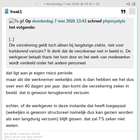
• donderdag 7 mei 2026 @ 15:41 • 22
freak1
Op
donderdag 7 mei 2026 13:43
schreef
phpmystyle
het volgende:
[..]
Die verzekering geldt toch alleen bij langdurige ziekte, niet voor
kortdurend verzuim? Ik denk dat de verzekeraar niet in beeld is. De
werkgever betaalt thans het loon door en het werk van medewerker
wordt verdeeld onder het andere personeel.
dat ligt aan je eigen risico periode.
maar als die werknemer wekelijks ziek is dan hebben we het dus
over een 40 dagen per jaar. dan komt die verzekering zeker in
beeld. dat is gewoon terugkerend verzuim.
echter, of de werkgever in deze instantie dat heeft toegepast
(wekeljiks is gewoon structureel namelijk dus kan gezien worden
als een langdurig verzuim) blijft gissen. dat zal TS zeker niet
weten.
en dank u meneer Dood,
dat u af en toe wat neemt.
Ik weet nu wat verdriet is,