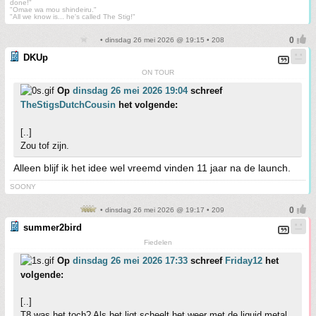
done!"
"Omae wa mou shindeiru."
"All we know is... he's called The Stig!"
• dinsdag 26 mei 2026 @ 19:15 • 208
DKUp
ON TOUR
Op
dinsdag 26 mei 2026 19:04
schreef
TheStigsDutchCousin
het volgende:
[..]
Zou tof zijn.
Alleen blijf ik het idee wel vreemd vinden 11 jaar na de launch.
SOONY
• dinsdag 26 mei 2026 @ 19:17 • 209
summer2bird
Fiedelen
Op
dinsdag 26 mei 2026 17:33
schreef
Friday12
het
volgende:
[..]
T8 was het toch? Als het ligt scheelt het weer met de liquid metal.