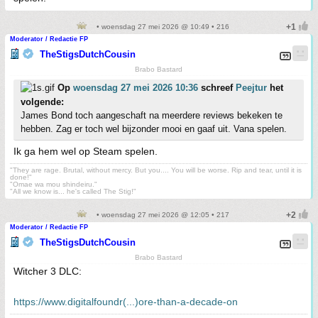
• woensdag 27 mei 2026 @ 10:49 • 216
Moderator / Redactie FP
TheStigsDutchCousin
Brabo Bastard
Op
woensdag 27 mei 2026 10:36
schreef
Peejtur
het
volgende:
James Bond toch aangeschaft na meerdere reviews bekeken te
hebben. Zag er toch wel bijzonder mooi en gaaf uit. Vana spelen.
Ik ga hem wel op Steam spelen.
"They are rage. Brutal, without mercy. But you.... You will be worse. Rip and tear, until it is
done!"
"Omae wa mou shindeiru."
"All we know is... he's called The Stig!"
• woensdag 27 mei 2026 @ 12:05 • 217
Moderator / Redactie FP
TheStigsDutchCousin
Brabo Bastard
Witcher 3 DLC:
https://www.digitalfoundr(...)ore-than-a-decade-on