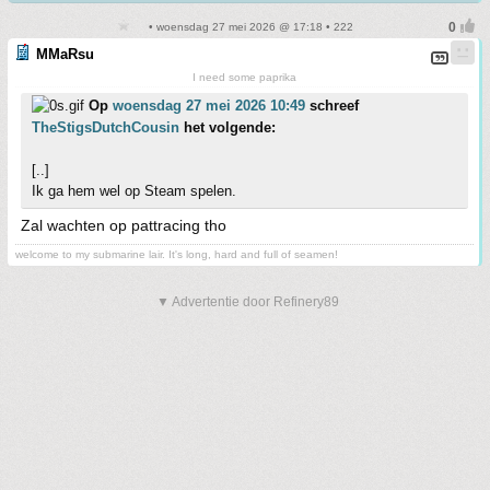
• woensdag 27 mei 2026 @ 17:18 • 222
MMaRsu
I need some paprika
Op
woensdag 27 mei 2026 10:49
schreef
TheStigsDutchCousin
het volgende:
[..]
Ik ga hem wel op Steam spelen.
Zal wachten op pattracing tho
welcome to my submarine lair. It's long, hard and full of seamen!
▼ Advertentie door Refinery89