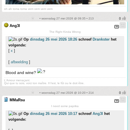
oh ah toma toma vem vem vem vem
• woensdag 27 mei 2026 @ 09:35 • 213
Ang3l
The Right Kinda Wrong
Op
dinsdag 26 mei 2026 18:26
schreef
Drankster
het
volgende:
[
x
]
[
afbeelding
]
Blood and wine?
L'Amour menaçant:
Qui que tu sois, voici ton maître. Il l'est, le fût ou le doit être.
• woensdag 27 mei 2026 @ 10:20 • 214
MMaRsu
I need some paprika
Op
dinsdag 26 mei 2026 10:17
schreef
Ang3l
het
volgende: