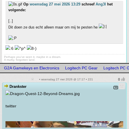
Op
woensdag 27 mei 2026 13:29
schreef
Ang3l
het
volgende:
[..]
Dit doen ze dus echt alleen maar om mij te pesten he
Perhaps you've seen it, maybe in a dream.
A murky, forgotten land.
G2A Gamekeys en Electronics
Logitech PC Gear
Logitech PC 
• woensdag 27 mei 2026 @ 17:17 • 221
Drankster
twitter