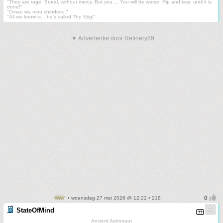
"They are rage. Brutal, without mercy. But you.... You will be worse. Rip and tear, until it is
done!"
"Omae wa mou shindeiru."
"All we know is... he's called The Stig!"
▼ Advertentie door Refinery89
• woensdag 27 mei 2026 @ 12:22 • 218
StateOfMind
Ancient Astronaut