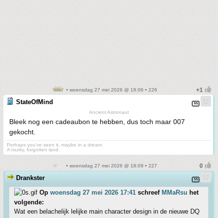
• woensdag 27 mei 2026 @ 18:06 • 226
StateOfMind
Ancient Astronaut
Bleek nog een cadeaubon te hebben, dus toch maar 007
gekocht.
Perhaps you've seen it, maybe in a dream.
A murky, forgotten land.
• woensdag 27 mei 2026 @ 18:09 • 227
Drankster
Op
woensdag 27 mei 2026 17:41
schreef
MMaRsu
het
volgende:
Wat een belachelijk lelijke main character design in de nieuwe DQ