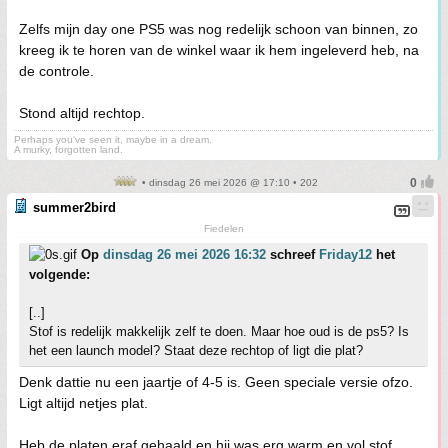
Zelfs mijn day one PS5 was nog redelijk schoon van binnen, zo
kreeg ik te horen van de winkel waar ik hem ingeleverd heb, na
de controle.
Stond altijd rechtop.
Perhaps you've seen it, maybe in a dream.
A murky, forgotten land.
• dinsdag 26 mei 2026 @ 17:10 • 202
summer2bird
Fiedelen
Op
dinsdag 26 mei 2026 16:32
schreef
Friday12
het
volgende:
[..]
Stof is redelijk makkelijk zelf te doen. Maar hoe oud is de ps5? Is
het een launch model? Staat deze rechtop of ligt die plat?
Denk dattie nu een jaartje of 4-5 is. Geen speciale versie ofzo.
Ligt altijd netjes plat.
Heb de platen eraf gehaald en hij was erg warm en vol stof.