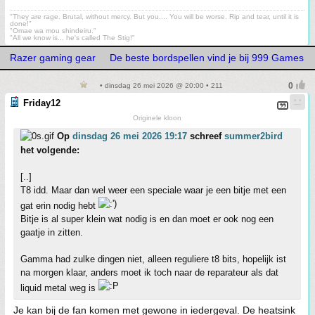
"They are rage. Brutal, without mercy. But you.... You will be worse. Rip and tear, until it is
done!"
"Omae wa mou shindeiru."
"All we know is... he's called The Stig!"
Razer gaming gear
De beste bordspellen vind je bij 999 Games
• dinsdag 26 mei 2026 @ 20:00 • 211
Friday12
Originele kloon
Op
dinsdag 26 mei 2026 19:17
schreef
summer2bird
het volgende:
[..]
T8 idd. Maar dan wel weer een speciale waar je een bitje met een
gat erin nodig hebt
Bitje is al super klein wat nodig is en dan moet er ook nog een
gaatje in zitten.
Gamma had zulke dingen niet, alleen reguliere t8 bits, hopelijk ist
na morgen klaar, anders moet ik toch naar de reparateur als dat
liquid metal weg is
Je kan bij de fan komen met gewone in iedergeval. De heatsink