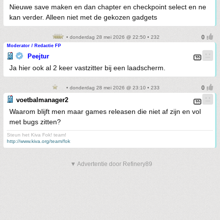
Nieuwe save maken en dan chapter en checkpoint select en ne
kan verder. Alleen niet met de gekozen gadgets
• donderdag 28 mei 2026 @ 22:50 • 232
Moderator / Redactie FP
Peejtur
Ja hier ook al 2 keer vastzitter bij een laadscherm.
• donderdag 28 mei 2026 @ 23:10 • 233
voetbalmanager2
Waarom blijft men maar games releasen die niet af zijn en vol
met bugs zitten?
Steun het Kiva Fok! team!
http://www.kiva.org/team/fok
▼ Advertentie door Refinery89