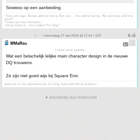
Sowieso op een aanbieding.
"They are rage. Brutal, without mercy. But you.... You will be worse. Rip and tear, until it is
done!"
"Omae wa mou shindeiru."
"All we know is... he's called The Stig!"
• woensdag 27 mei 2026 @ 17:41 • 225
MMaRsu
I need some paprika
Wat een belachelijk lelijke main character design in de nieuwe
DQ trouwens.
Ze zijn niet goed wijs bij Square Enix
welcome to my submarine lair. It's long, hard and full of seamen!
▼ Advertentie door Refinery89