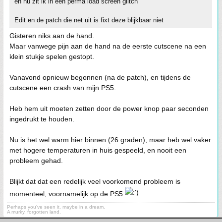
en nu zit ik in een perma load screen glitch
Edit en de patch die net uit is fixt deze blijkbaar niet
Gisteren niks aan de hand.
Maar vanwege pijn aan de hand na de eerste cutscene na een
klein stukje spelen gestopt.
Vanavond opnieuw begonnen (na de patch), en tijdens de
cutscene een crash van mijn PS5.
Heb hem uit moeten zetten door de power knop paar seconden
ingedrukt te houden.
Nu is het wel warm hier binnen (26 graden), maar heb wel vaker
met hogere temperaturen in huis gespeeld, en nooit een
probleem gehad.
Blijkt dat dat een redelijk veel voorkomend probleem is
momenteel, voornamelijk op de PS5
Perhaps you've seen it, maybe in a dream.
A murky, forgotten land.