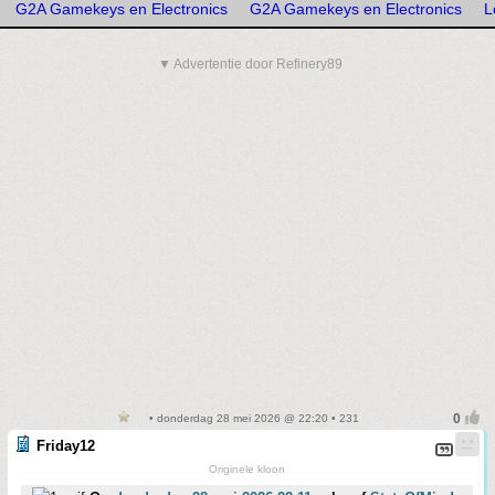
G2A Gamekeys en Electronics
G2A Gamekeys en Electronics
L
▼ Advertentie door Refinery89
• donderdag 28 mei 2026 @ 22:20 • 231
Friday12
Originele kloon