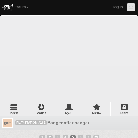
forum
log in
Index
Actief
MyAT
Nieuw
Dicht
Banger after banger
gam
PLAYSTATION #181
1
2
3
4
5
6
7