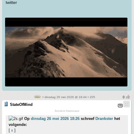
twitter
• dinsdag 26 mei 2026 @ 18:44 • 205
StateOfMind
Ancient Astronaut
Op
dinsdag 26 mei 2026 18:26
schreef
Drankster
het
volgende:
[
x
]