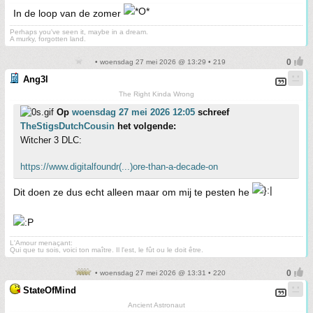
In de loop van de zomer
Perhaps you've seen it, maybe in a dream.
A murky, forgotten land.
• woensdag 27 mei 2026 @ 13:29 • 219
Ang3l
The Right Kinda Wrong
Op
woensdag 27 mei 2026 12:05
schreef
TheStigsDutchCousin
het volgende:
Witcher 3 DLC:
https://www.digitalfoundr(...)ore-than-a-decade-on
Dit doen ze dus echt alleen maar om mij te pesten he
L'Amour menaçant:
Qui que tu sois, voici ton maître. Il l'est, le fût ou le doit être.
• woensdag 27 mei 2026 @ 13:31 • 220
StateOfMind
Ancient Astronaut