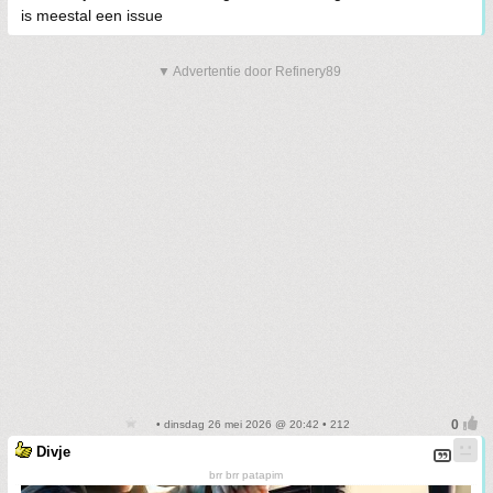
is meestal een issue
▼ Advertentie door Refinery89
• dinsdag 26 mei 2026 @ 20:42 • 212
Divje
brr brr patapim