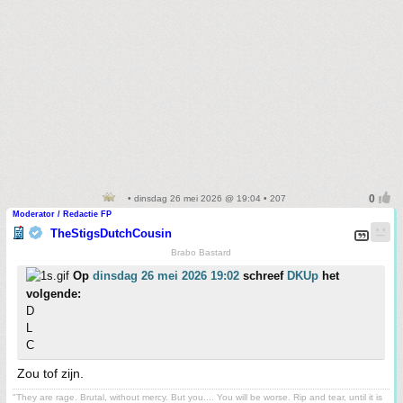
• dinsdag 26 mei 2026 @ 19:04 • 207
Moderator / Redactie FP
TheStigsDutchCousin
Brabo Bastard
Op
dinsdag 26 mei 2026 19:02
schreef
DKUp
het
volgende:
D
L
C
Zou tof zijn.
"They are rage. Brutal, without mercy. But you.... You will be worse. Rip and tear, until it is