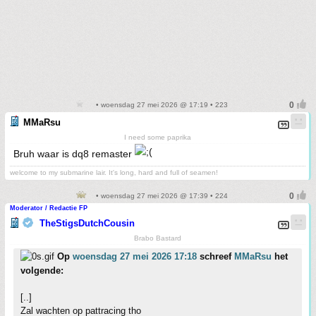
• woensdag 27 mei 2026 @ 17:19 • 223
MMaRsu
I need some paprika
Bruh waar is dq8 remaster
welcome to my submarine lair. It's long, hard and full of seamen!
• woensdag 27 mei 2026 @ 17:39 • 224
Moderator / Redactie FP
TheStigsDutchCousin
Brabo Bastard
Op
woensdag 27 mei 2026 17:18
schreef
MMaRsu
het
volgende:
[..]
Zal wachten op pattracing tho