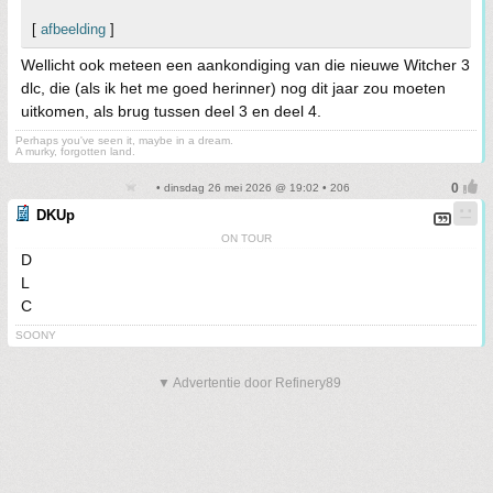
[
afbeelding
]
Wellicht ook meteen een aankondiging van die nieuwe Witcher 3
dlc, die (als ik het me goed herinner) nog dit jaar zou moeten
uitkomen, als brug tussen deel 3 en deel 4.
Perhaps you've seen it, maybe in a dream.
A murky, forgotten land.
• dinsdag 26 mei 2026 @ 19:02 • 206
DKUp
ON TOUR
D
L
C
SOONY
▼ Advertentie door Refinery89