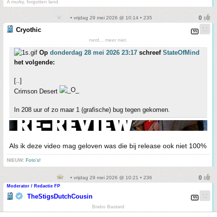
A murky, forgotten land.
• vrijdag 29 mei 2026 @ 10:14 • 235
Cryothic
nerd... meer niet.
Op
donderdag 28 mei 2026 23:17
schreef
StateOfMind
het volgende:
[..]
Crimson Desert
In 208 uur of zo maar 1 (grafische) bug tegen gekomen.
Als ik deze video mag geloven was die bij release ook niet 100%
NIEUW:
Foto's!
• vrijdag 29 mei 2026 @ 10:21 • 236
Moderator / Redactie FP
TheStigsDutchCousin
Brabo Bastard