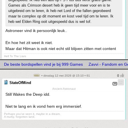
Games als Crimson desert heb ik geen tijd meer voor en is te
uitgebreid om te leren, ik heb net Lord of the fallen geprobeerd
maar te complex op dit moment en kost veel tijd om te leren. Ik
heb wel Elden Ring ooit uitgespeeld dus is wel tof.
Astroneer vind ik persoonlijk leuk..
En hoe het zit weet ik niet.
Maar dat Hitman is ook niet echt stil blijven zitten met content
Hell To The Liars
De beste bordspellen vind je bij 999 Games
Zavvi - Fandom en G
• dinsdag 12 mei 2026 @ 15:10 • 61
StateOfMind
Ancient Astronaut
Still Wakes the Deep idd.
Niet te lang en ik vond hem erg immersief.
Perhaps you've seen it, maybe in a dream.
A murky, forgotten land.