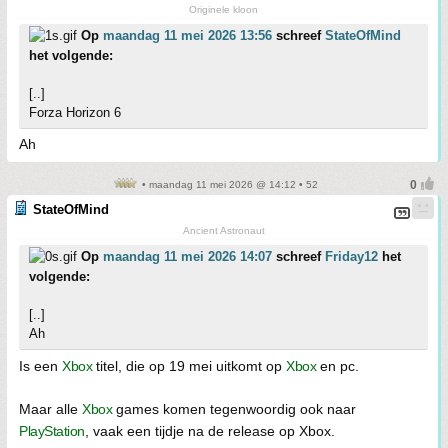
Originele kloon
Op
maandag 11 mei 2026 13:56
schreef
StateOfMind
het volgende:
[..]
Forza Horizon 6
Ah
• maandag 11 mei 2026 @ 14:12 • 52
StateOfMind
Ancient Astronaut
Op
maandag 11 mei 2026 14:07
schreef
Friday12
het
volgende:
[..]
Ah
Is een
Xbox
titel, die op 19 mei uitkomt op
Xbox
en pc.
Maar alle
Xbox
games komen tegenwoordig ook naar
PlayStation
, vaak een tijdje na de release op Xbox.