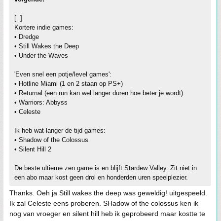
[..]
Kortere indie games:
• Dredge
• Still Wakes the Deep
• Under the Waves
'Even snel een potje/level games':
• Hotline Miami (1 en 2 staan op PS+)
• Returnal (een run kan wel langer duren hoe beter je wordt)
• Warriors: Abbyss
• Celeste
Ik heb wat langer de tijd games:
• Shadow of the Colossus
• Silent Hill 2
De beste ultieme zen game is en blijft Stardew Valley. Zit niet in
een abo maar kost geen drol en honderden uren speelplezier.
Thanks. Oeh ja Still wakes the deep was geweldig! uitgespeeld.
Ik zal Celeste eens proberen. SHadow of the colossus ken ik
nog van vroeger en silent hill heb ik geprobeerd maar kostte te