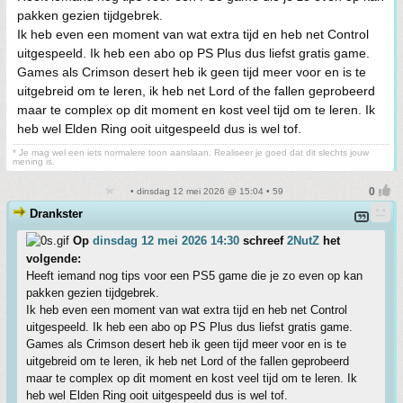
pakken gezien tijdgebrek.
Ik heb even een moment van wat extra tijd en heb net Control
uitgespeeld. Ik heb een abo op PS Plus dus liefst gratis game.
Games als Crimson desert heb ik geen tijd meer voor en is te
uitgebreid om te leren, ik heb net Lord of the fallen geprobeerd
maar te complex op dit moment en kost veel tijd om te leren. Ik
heb wel Elden Ring ooit uitgespeeld dus is wel tof.
* Je mag wel een iets normalere toon aanslaan. Realiseer je goed dat dit slechts jouw
mening is.
• dinsdag 12 mei 2026 @ 15:04 • 59
Drankster
Op
dinsdag 12 mei 2026 14:30
schreef
2NutZ
het
volgende:
Heeft iemand nog tips voor een PS5 game die je zo even op kan
pakken gezien tijdgebrek.
Ik heb even een moment van wat extra tijd en heb net Control
uitgespeeld. Ik heb een abo op PS Plus dus liefst gratis game.
Games als Crimson desert heb ik geen tijd meer voor en is te
uitgebreid om te leren, ik heb net Lord of the fallen geprobeerd
maar te complex op dit moment en kost veel tijd om te leren. Ik
heb wel Elden Ring ooit uitgespeeld dus is wel tof.