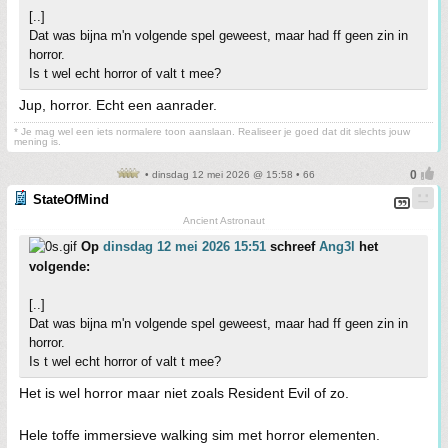
[..]
Dat was bijna m'n volgende spel geweest, maar had ff geen zin in
horror.
Is t wel echt horror of valt t mee?
Jup, horror. Echt een aanrader.
* Je mag wel een iets normalere toon aanslaan. Realiseer je goed dat dit slechts jouw
mening is.
• dinsdag 12 mei 2026 @ 15:58 • 66
StateOfMind
Ancient Astronaut
Op
dinsdag 12 mei 2026 15:51
schreef
Ang3l
het
volgende:
[..]
Dat was bijna m'n volgende spel geweest, maar had ff geen zin in
horror.
Is t wel echt horror of valt t mee?
Het is wel horror maar niet zoals Resident Evil of zo.
Hele toffe immersieve walking sim met horror elementen.