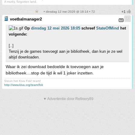
A murky, forgotten land.
• dinsdag 12 mei 2026 @ 18:14 • 72
voetbalmanager2
Op
dinsdag 12 mei 2026 18:05
schreef
StateOfMind
het
volgende:
[..]
Tenzij je de games toevoegt aan je bibliotheek, dan kun je ze wel
altijd downloaden.
Waar ik zei download bedoelde ik toevoegen aan je
bibliotheek....stop de tijd ik wil 1 joker inzetten.
Steun het Kiva Fok! team!
http://www.kiva.org/team/fok
▼ Advertentie door Refinery89