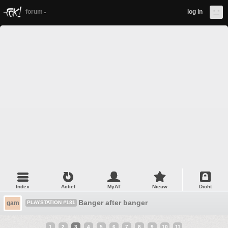
forum
log in
Index
Actief
MyAT
Nieuw
Dicht
Banger after banger
gam
PLAYSTATION #181
1
2
3
4
5
6
7
8
9
10
11