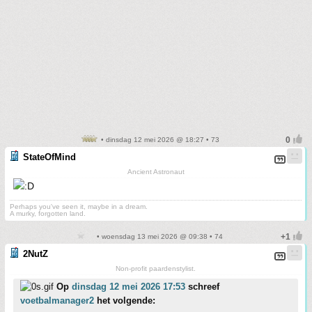
• dinsdag 12 mei 2026 @ 18:27 • 73
StateOfMind
Ancient Astronaut
Perhaps you've seen it, maybe in a dream.
A murky, forgotten land.
• woensdag 13 mei 2026 @ 09:38 • 74
2NutZ
Non-profit paardenstylist.
Op
dinsdag 12 mei 2026 17:53
schreef
voetbalmanager2
het volgende: