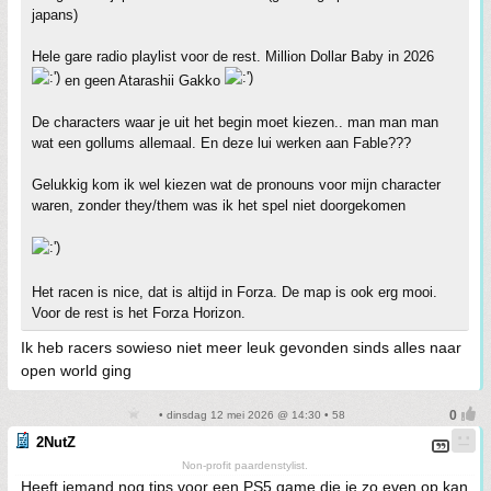
japans)
Hele gare radio playlist voor de rest. Million Dollar Baby in 2026
en geen Atarashii Gakko
De characters waar je uit het begin moet kiezen.. man man man
wat een gollums allemaal. En deze lui werken aan Fable???
Gelukkig kom ik wel kiezen wat de pronouns voor mijn character
waren, zonder they/them was ik het spel niet doorgekomen
Het racen is nice, dat is altijd in Forza. De map is ook erg mooi.
Voor de rest is het Forza Horizon.
Ik heb racers sowieso niet meer leuk gevonden sinds alles naar
open world ging
• dinsdag 12 mei 2026 @ 14:30 • 58
2NutZ
Non-profit paardenstylist.
Heeft iemand nog tips voor een PS5 game die je zo even op kan