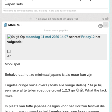
wapen sets.
welcome to my submarine lair. It's long, hard and full of seamen!
• dinsdag 12 mei 2026 @ 11:05 • 56
MMaRsu
I need some paprika
Op
maandag 11 mei 2026 14:07
schreef
Friday12
het
volgende:
[..]
Ah
Mooi spel
Behalve dat het zo minimaal japans is als maar kan zijn
Engelse cringe voice overs (zoals alle vorige delen). Sta je bij
een race af te tellen roept de crowd 1,2,3 go 💀😭. What the fack
man.
In plaats van toffe japanse designs voor het Horizon festival die
bv dan transformeert in het Engelse logo, nee hoor gewoon