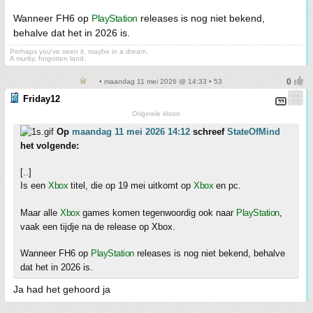
Wanneer FH6 op
PlayStation
releases is nog niet bekend,
behalve dat het in 2026 is.
Perhaps you've seen it, maybe in a dream.
A murky, forgotten land.
• maandag 11 mei 2026 @ 14:33 • 53
Friday12
Originele kloon
Op
maandag 11 mei 2026 14:12
schreef
StateOfMind
het volgende:
[..]
Is een
Xbox
titel, die op 19 mei uitkomt op
Xbox
en pc.
Maar alle
Xbox
games komen tegenwoordig ook naar
PlayStation
,
vaak een tijdje na de release op Xbox.
Wanneer FH6 op
PlayStation
releases is nog niet bekend, behalve
dat het in 2026 is.
Ja had het gehoord ja