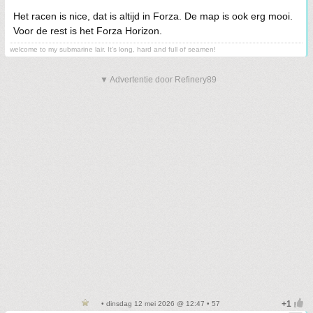
Het racen is nice, dat is altijd in Forza. De map is ook erg mooi.
Voor de rest is het Forza Horizon.
welcome to my submarine lair. It's long, hard and full of seamen!
▼ Advertentie door Refinery89
• dinsdag 12 mei 2026 @ 12:47 • 57