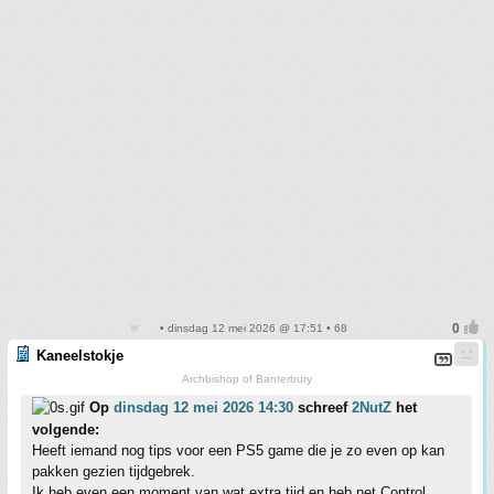
• dinsdag 12 mei 2026 @ 17:51 • 68
Kaneelstokje
Archbishop of Banterbury
Op
dinsdag 12 mei 2026 14:30
schreef
2NutZ
het
volgende:
Heeft iemand nog tips voor een PS5 game die je zo even op kan
pakken gezien tijdgebrek.
Ik heb even een moment van wat extra tijd en heb net Control