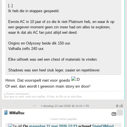
[..]
Ik heb die in etappes gespeeld.
Eerste AC in 10 jaar of zo die ik niet Platinum heb, en waar ik op
een gegeven moment geen zin meer had om alles te exploren,
waar ik dat als AC fan juist altijd wel deed.
Origins en Odyssey beide dik 150 uur.
Valhalla zelfs 240 uur.
Elke uithoek was wel een chest of materials te vinden.
Shadows was een heel stuk leger, saaier en repetitiever.
Hmm. Dat voorspelt niet voor goeds
Of wel, dan wordt t gewoon main story en door!
L'Amour menaçant:
Qui que tu sois, voici ton maître. Il l'est, le fût ou le doit être.
• dinsdag 12 mei 2026 @ 11:01 • 55
MMaRsu
I need some paprika
Op
maandag 11 mei 2026 12:23
schreef
StateOfMind