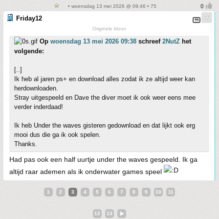
• woensdag 13 mei 2026 @ 09:46 • 75
Friday12
Originele kloon
Op
woensdag 13 mei 2026 09:38
schreef
2NutZ
het
volgende:
[..]
Ik heb al jaren ps+ en download alles zodat ik ze altijd weer kan
herdownloaden.
Stray uitgespeeld en Dave the diver moet ik ook weer eens mee
verder inderdaad!
Ik heb Under the waves gisteren gedownload en dat lijkt ook erg
mooi dus die ga ik ook spelen.
Thanks.
Had pas ook een half uurtje under the waves gespeeld. Ik ga
altijd raar ademen als ik onderwater games speel
1
2
3
4
5
6
7
8
9
10
11
12
13