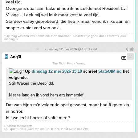
veel tijd.
Overigens daar aan hakend heb ik hetzelfde met Resident Evil
Village... Leek mij wel leuk maar kost te veel tijd.
Stardew valley geprobeerd, die heb ik maar vond ik niks aan en
snapte er niet veel van ook.
* Je mag wel een iets normalere toon aanslaan. Realiseer je goed dat dit slechts jouw
mening is.
• dinsdag 12 mei 2026 @ 15:51 • 64
Ang3l
The Right Kinda Wrong
Op
dinsdag 12 mei 2026 15:10
schreef
StateOfMind
het
volgende:
Still Wakes the Deep idd.
Niet te lang en ik vond hem erg immersief.
Dat was bijna m'n volgende spel geweest, maar had ff geen zin
in horror.
Is t wel echt horror of valt t mee?
L'Amour menaçant:
Qui que tu sois, voici ton maître. Il l'est, le fût ou le doit être.