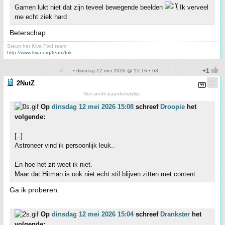
Gamen lukt niet dat zijn teveel bewegende beelden
Ik verveel
me echt ziek hard
Beterschap
Steun het Kiva Fok! team!
http://www.kiva.org/team/fok
• dinsdag 12 mei 2026 @ 15:16 • 63
2NutZ
Non-profit paardenstylist.
Op
dinsdag 12 mei 2026 15:08
schreef
Droopie
het
volgende:
[..]
Astroneer vind ik persoonlijk leuk..
En hoe het zit weet ik niet.
Maar dat Hitman is ook niet echt stil blijven zitten met content
Ga ik proberen.
Op
dinsdag 12 mei 2026 15:04
schreef
Drankster
het
volgende: