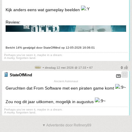
Kijk anders eens wat gameplay beelden
Review:
Bericht 14% gewijzigd door StateOfMind op 12-05-2026 16:06:01
Perhaps you've seen it, maybe in a dream.
A murky, forgotten land.
• dinsdag 12 mei 2026 @ 17:33 • 67
StateOfMind
Ancient Astronaut
Geruchten dat From Software met een piraten game komt
Zou nog dit jaar uitkomen, mogelijk in augustus
Perhaps you've seen it, maybe in a dream.
A murky, forgotten land.
▼ Advertentie door Refinery89