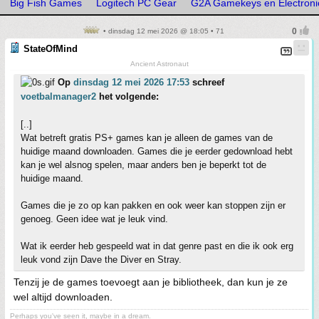
Big Fish Games
Logitech PC Gear
G2A Gamekeys en Electroni
• dinsdag 12 mei 2026 @ 18:05 • 71
StateOfMind
Ancient Astronaut
Op
dinsdag 12 mei 2026 17:53
schreef
voetbalmanager2
het volgende:
[..]
Wat betreft gratis PS+ games kan je alleen de games van de
huidige maand downloaden. Games die je eerder gedownload hebt
kan je wel alsnog spelen, maar anders ben je beperkt tot de
huidige maand.
Games die je zo op kan pakken en ook weer kan stoppen zijn er
genoeg. Geen idee wat je leuk vind.
Wat ik eerder heb gespeeld wat in dat genre past en die ik ook erg
leuk vond zijn Dave the Diver en Stray.
Tenzij je de games toevoegt aan je bibliotheek, dan kun je ze
wel altijd downloaden.
Perhaps you've seen it, maybe in a dream.