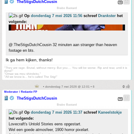
TheStigsDutchCousin
Brabo Bastard
Op
donderdag 7 mei 2026 11:56
schreef
Drankster
het
volgende:
@:TheStigsDutchCousin 32 minuten aan stranger than heaven
footage en bts.
Ik ga hem kijken, thanks!
"They are rage. Brutal, without mercy. But you.... You will be worse. Rip and tear, until it is
done!"
"Omae wa mou shindeiru."
"All we know is... he's called The Stig!"
• donderdag 7 mei 2026 @ 12:01 • 6
Moderator / Redactie FP
TheStigsDutchCousin
Brabo Bastard
Op
donderdag 7 mei 2026 11:37
schreef
Kaneelstokje
het volgende:
Lovecraft's Untold Stories eens opgestart.
Wel een goede atmosfeer, 1900 horror pixelart.