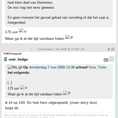
heel klein deel van Demeniss.
De rest nog niet eens geweest.
En geen moment het gevoel gehad van verveling of dat het saai is.
Integendeel.
175 uur
Waar ga ik al die tijd vandaan halen
• donderdag 7 mei 2026 @ 13:39 • 24
FOK!Fotograaf
over_hedge
Op
donderdag 7 mei 2026 13:38
schreef
Vino_Tinto
het volgende:
[..]
175 uur
Waar ga ik al die tijd vandaan halen
ik zit op 100. En heb hem uitgespeeld. (main story dus)
helpt dit
Don't worry about the future. Or know that worrying is as effective as trying to solve an
algebra equation by chewing bubble gum.