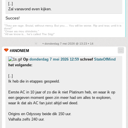
[..]
Zal vanavond even kijken.
Succes!
"They are rage. Brutal, without mercy. But you.... You will be worse. Rip and tear, until it is
done!"
"Omae wa mou shindeiru."
"All we know is... he's called The Stig!"
• donderdag 7 mei 2026 @ 13:23 • 14
#ANONIEM
Op
donderdag 7 mei 2026 12:59
schreef
StateOfMind
het volgende:
[..]
Ik heb die in etappes gespeeld.
Eerste AC in 10 jaar of zo die ik niet Platinum heb, en waar ik op
een gegeven moment geen zin meer had om alles te exploren,
waar ik dat als AC fan juist altijd wel deed.
Origins en Odyssey beide dik 150 uur.
Valhalla zelfs 240 uur.