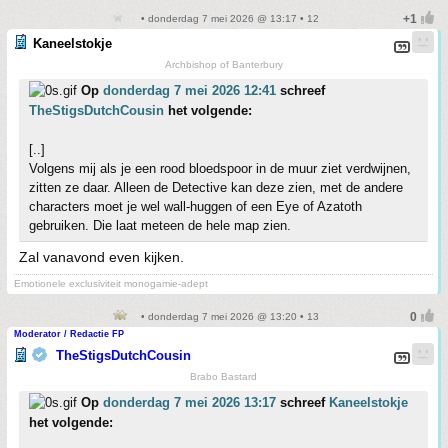
• donderdag 7 mei 2026 @ 13:17 • 12
Kaneelstokje
Archbishop of Banterbury
Op
donderdag 7 mei 2026 12:41
schreef
TheStigsDutchCousin
het volgende:
[..]
Volgens mij als je een rood bloedspoor in de muur ziet verdwijnen,
zitten ze daar. Alleen de Detective kan deze zien, met de andere
characters moet je wel wall-huggen of een Eye of Azatoth
gebruiken. Die laat meteen de hele map zien.
Zal vanavond even kijken.
Emotionele exclusiviteit monogamie-adept
• donderdag 7 mei 2026 @ 13:20 • 13
Moderator / Redactie FP
TheStigsDutchCousin
Brabo Bastard
Op
donderdag 7 mei 2026 13:17
schreef
Kaneelstokje
het volgende: