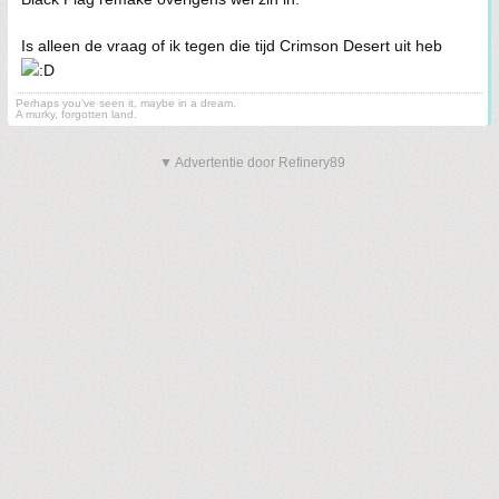
Is alleen de vraag of ik tegen die tijd Crimson Desert uit heb
Perhaps you've seen it, maybe in a dream.
A murky, forgotten land.
▼ Advertentie door Refinery89