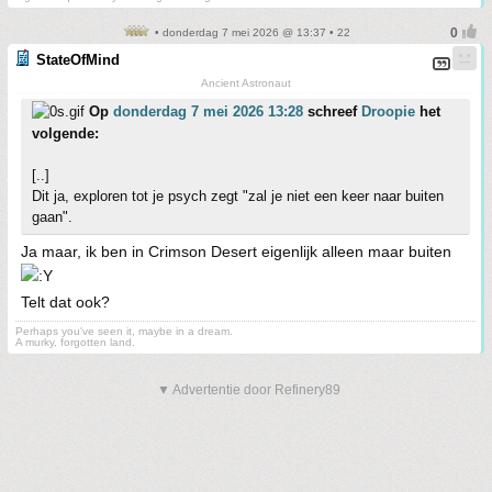
• donderdag 7 mei 2026 @ 13:37 • 22
StateOfMind
Ancient Astronaut
Op
donderdag 7 mei 2026 13:28
schreef
Droopie
het
volgende:
[..]
Dit ja, exploren tot je psych zegt "zal je niet een keer naar buiten
gaan".
Ja maar, ik ben in Crimson Desert eigenlijk alleen maar buiten
Telt dat ook?
Perhaps you've seen it, maybe in a dream.
A murky, forgotten land.
▼ Advertentie door Refinery89