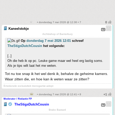
• donderdag 7 mei 2026 @ 12:36 • 7
Kaneelstokje
Archbishop of Banterbury
Op
donderdag 7 mei 2026 12:01
schreef
TheStigsDutchCousin
het volgende:
[..]
Oh die heb ik op pc. Leuke game maar wel heel erg lastig soms.
Als je tips wilt laat het me weten.
Tot nu toe snap ik het wel denk ik, behalve de geheime kamers.
Waar zitten die, en hoe kan ik weten waar ze zitten?
Emotionele exclusiviteit monogamie-adept
• donderdag 7 mei 2026 @ 12:41 • 8
Moderator / Redactie FP
TheStigsDutchCousin
Brabo Bastard