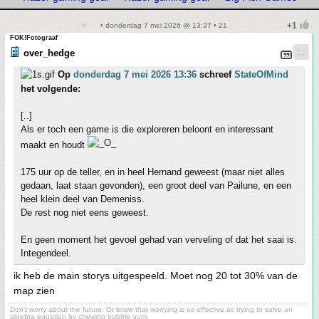
• donderdag 7 mei 2026 @ 13:37 • 21
FOK!Fotograaf
over_hedge
Op
donderdag 7 mei 2026 13:36
schreef
StateOfMind
het volgende:
[..]
Als er toch een game is die exploreren beloont en interessant
maakt en houdt
175 uur op de teller, en in heel Hernand geweest (maar niet alles
gedaan, laat staan gevonden), een groot deel van Pailune, en een
heel klein deel van Demeniss.
De rest nog niet eens geweest.
En geen moment het gevoel gehad van verveling of dat het saai is.
Integendeel.
ik heb de main storys uitgespeeld. Moet nog 20 tot 30% van de
map zien
Don't worry about the future. Or know that worrying is as effective as trying to solve an
algebra equation by chewing bubble gum.