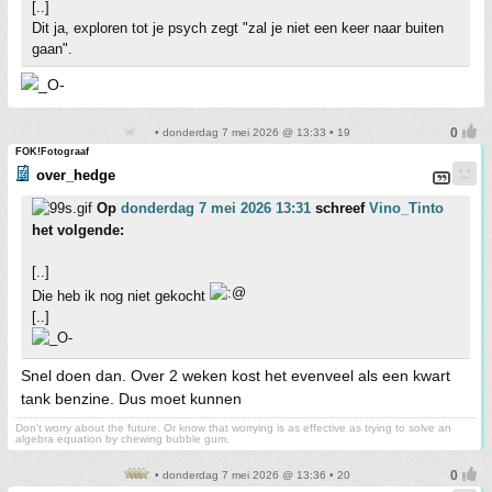
[..]
Dit ja, exploren tot je psych zegt "zal je niet een keer naar buiten
gaan".
• donderdag 7 mei 2026 @ 13:33 • 19
FOK!Fotograaf
over_hedge
Op
donderdag 7 mei 2026 13:31
schreef
Vino_Tinto
het volgende:
[..]
Die heb ik nog niet gekocht
[..]
Snel doen dan. Over 2 weken kost het evenveel als een kwart
tank benzine. Dus moet kunnen
Don't worry about the future. Or know that worrying is as effective as trying to solve an
algebra equation by chewing bubble gum.
• donderdag 7 mei 2026 @ 13:36 • 20