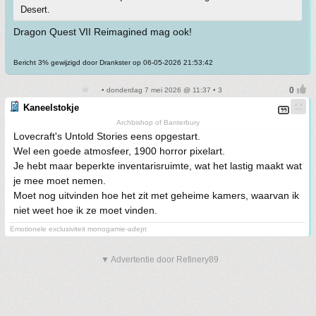
Desert.
Dragon Quest VII Reimagined mag ook!
Bericht 3% gewijzigd door Drankster op 06-05-2026 21:53:42
• donderdag 7 mei 2026 @ 11:37 • 3
Kaneelstokje
Archbishop of Banterbury
Lovecraft's Untold Stories eens opgestart.
Wel een goede atmosfeer, 1900 horror pixelart.
Je hebt maar beperkte inventarisruimte, wat het lastig maakt wat
je mee moet nemen.
Moet nog uitvinden hoe het zit met geheime kamers, waarvan ik
niet weet hoe ik ze moet vinden.
Emotionele exclusiviteit monogamie-adept
▼ Advertentie door Refinery89