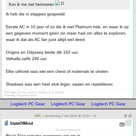
Kon ik me niet herinneren
Ik heb die in etappes gespeeld.
Eerste AC in 10 jaar of zo die ik niet Platinum heb, en waar ik op
een gegeven moment geen zin meer had om alles te exploren,
waar ik dat als AC fan juist altijd wel deed.
Origins en Odyssey beide dik 150 uur.
Valhalla zelfs 240 uur.
Elke uithoek was wel een chest of materials te vinden.
Shadows was een heel stuk leger, saaier en repetitiever.
Perhaps you've seen it, maybe in a dream.
A murky, forgotten land.
Logitech PC Gear
Logitech PC Gear
Logitech PC Gear
• donderdag 7 mei 2026 @ 13:01 • 11
StateOfMind
Ancient Astronaut
Black Flag remake overigens wel zin in.