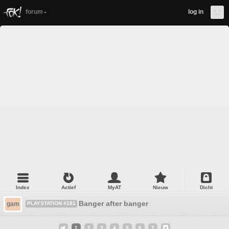
forum
log in
Index
Actief
MyAT
Nieuw
Dicht
Banger after banger
gam
PLAYSTATION #181
1
2
3
4
5
6
7