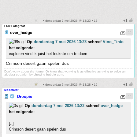
• donderdag 7 mei 2026 @ 13:23 • 15
FOK!Fotograaf
over_hedge
Op
donderdag 7 mei 2026 13:23
schreef
Vino_Tinto
het volgende:
exploren vind ik juist het leukste om te doen.
Crimson desert gaan spelen dus
Don't worry about the future. Or know that worrying is as effective as trying to solve an
algebra equation by chewing bubble gum.
• donderdag 7 mei 2026 @ 13:28 • 16
Moderator
Droopie
Op
donderdag 7 mei 2026 13:23
schreef
over_hedge
het volgende:
[..]
Crimson desert gaan spelen dus