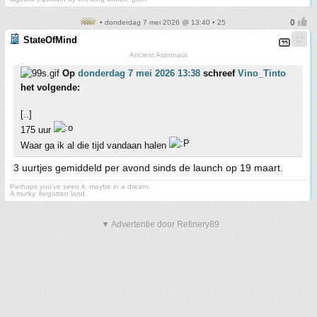
• donderdag 7 mei 2026 @ 13:40 • 25
StateOfMind
Ancient Astronaut
Op
donderdag 7 mei 2026 13:38
schreef
Vino_Tinto
het volgende:
[..]
175 uur
Waar ga ik al die tijd vandaan halen
3 uurtjes gemiddeld per avond sinds de launch op 19 maart.
Perhaps you've seen it, maybe in a dream.
A murky, forgotten land.
▼ Advertentie door Refinery89