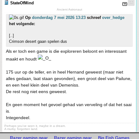
StateOfMind
Ancient Astronaut
Op
donderdag 7 mei 2026 13:23
schreef
over_hedge
het volgende:
[..]
Crimson desert gaan spelen dus
Als er toch een game is die exploreren beloont en interessant
maakt en houdt
175 uur op de teller, en in heel Hernand geweest (maar niet
alles gedaan, laat staan gevonden), een groot deel van Pailune,
en een heel klein deel van Demeniss.
De rest nog niet eens geweest.
En geen moment het gevoel gehad van verveling of dat het saai
is.
Integendeel.
Perhaps you've seen it, maybe in a dream.
A murky, forgotten land.
Razer gaming gear
Razer gaming gear
Big Fish Games