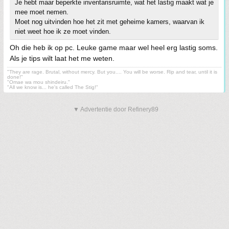
Je hebt maar beperkte inventarisruimte, wat het lastig maakt wat je
mee moet nemen.
Moet nog uitvinden hoe het zit met geheime kamers, waarvan ik
niet weet hoe ik ze moet vinden.
Oh die heb ik op pc. Leuke game maar wel heel erg lastig soms.
Als je tips wilt laat het me weten.
"They are rage. Brutal, without mercy. But you.... You will be worse. Rip and tear, until it is
done!"
"Omae wa mou shindeiru."
"All we know is... he's called The Stig!"
▼ Advertentie door Refinery89