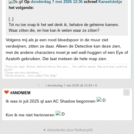
Op
donderdag 7 mei 2026 12:36
schreef
Kaneelstokje
het volgende:
[..]
Tot nu toe snap ik het wel denk ik, behalve de geheime kamers.
Waar zitten die, en hoe kan ik weten waar ze zitten?
Volgens mij als je een rood bloedspoor in de muur ziet
verdwijnen, zitten ze daar. Alleen de Detective kan deze zien,
met de andere characters moet je wel wall-huggen of een Eye of
Azatoth gebruiken. Die laat meteen de hele map zien.
"They are rage. Brutal, without mercy. But you.... You will be worse. Rip and tear, until it is
done!"
"Omae wa mou shindeiru."
"All we know is... he's called The Stig!"
• donderdag 7 mei 2026 @ 12:45 • 9
#ANONIEM
Ik was in juli 2025 ql aan AC Shadow begonnen
Kon ik me niet herinneren
▼ Advertentie door Refinery89