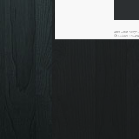
And what rough b
Slouches toward