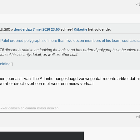
vr
Op
donderdag 7 mei 2026 23:50
schreef
Kijkertje
het volgende:
Patel ordered polygraphs of more than two dozen members of his team, sources s
BI director is said to be looking for leaks and has ordered polygraphs to be taken o
rs of his security detail, as well as other staff.
elding
]
een journalist van The Atlantic aangeklaagd vanwege dat recente artikel dat hi
komt er direct overheen met weer een nieuw verhaal:
lekker dansen en daarna lekker neuken.
vr