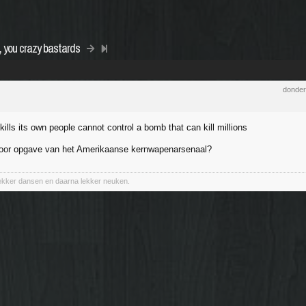
, you crazy bastards
donder
kills its own people cannot control a bomb that can kill millions
 voor opgave van het Amerikaanse kernwapenarsenaal?
lekker dansen en daarna lekker neuken.