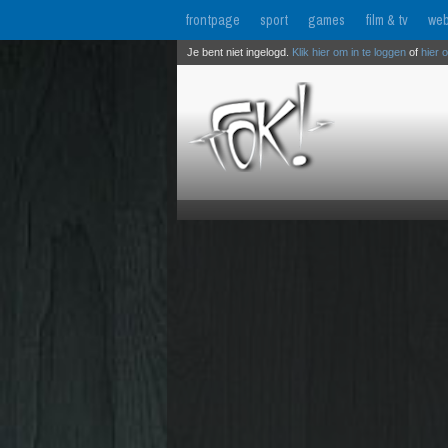
frontpage
sport
games
film & tv
web
Je bent niet ingelogd.
Klik hier om in te loggen
of
hier 