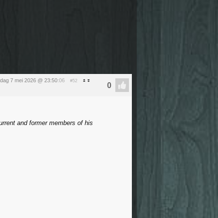
dag 7 mei 2026 @ 23:50
:06
#52
current and former members of his