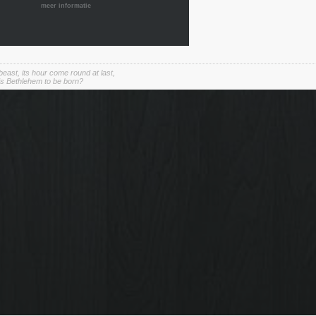
meer informatie
east, its hour come round at last,
s Bethlehem to be born?