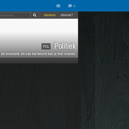
doneren
inbreuk?
Politiek
POL
de breedste zin van het woord kun je hier voeren.