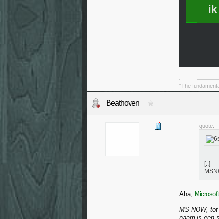
ik
“The fundamental 
Beathoven
quote:
[..]
MSNOW
Aha,
Microsoft
MS NOW, tot 
naam is een s