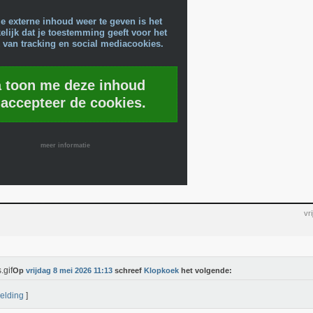
e externe inhoud weer te geven is het
lijk dat je toestemming geeft voor het
 van tracking en social mediacookies.
a toon me deze inhoud
 accepteer de cookies.
meer informatie
vr
Op
vrijdag 8 mei 2026 11:13
schreef
Klopkoek
het volgende:
elding
]