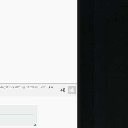
ijdag 8 mei 2026 @ 11:29
:40
#57