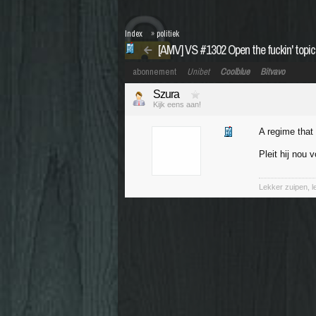
Index
»
politiek
[AMV] VS #1302 Open the fuckin' topic
abonnement
Unibet
Coolblue
Bitvavo
Szura
Kijk eens aan!
A regime that 
Pleit hij nou
Lekker zuipen, 