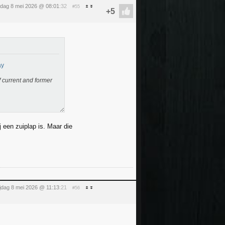
ijdag 8 mei 2026 @ 08:01
:32
#55
ay
f current and former
j een zuiplap is. Maar die
ijdag 8 mei 2026 @ 11:13
:21
#56