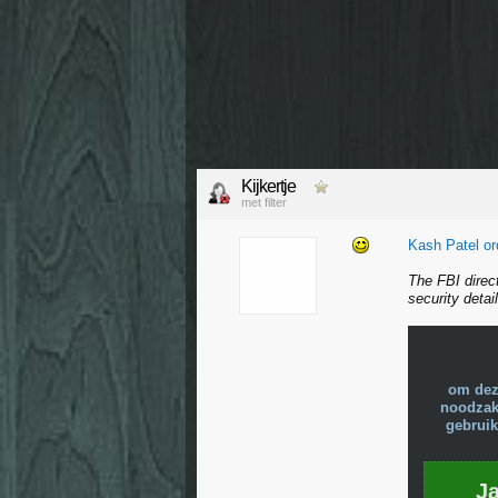
Kijkertje
met filter
Kash Patel or
The FBI direc
security detail
om dez
noodzake
gebruik
J