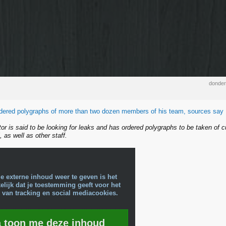
donder
dered polygraphs of more than two dozen members of his team, sources say
tor is said to be looking for leaks and has ordered polygraphs to be taken of 
, as well as other staff.
e externe inhoud weer te geven is het
lijk dat je toestemming geeft voor het
 van tracking en social mediacookies.
a toon me deze inhoud