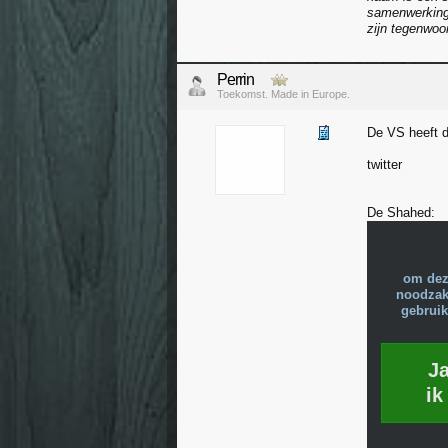
samenwerking
zijn tegenwo
Perrin
Toekomst. Made in Europe.
De VS heeft d
twitter
De Shahed:
om dez
noodzake
gebruik
J
ik