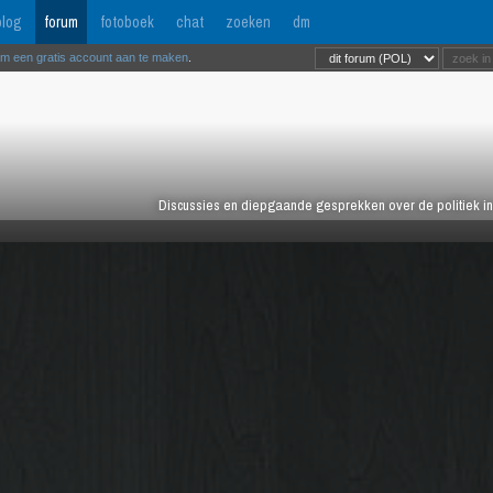
log
forum
fotoboek
chat
zoeken
dm
om een gratis account aan te maken
.
Discussies en diepgaande gesprekken over de politiek in 