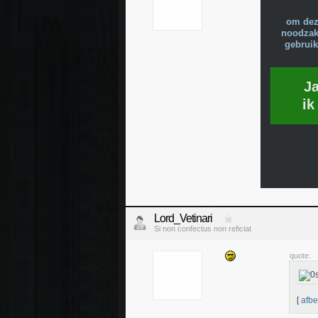
om dez
noodzake
gebruik
J
ik
Lord_Vetinari
Si non confectus non reficiat
quote:
[
afbe