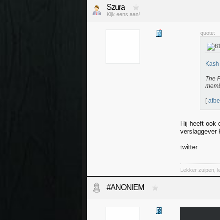
Szura
Kijk eens aan!
quote:
Kash 
The F
membe
[
afbe
Hij heeft ook 
verslaggever 
twitter
Lekker zuipen, 
#ANONIEM