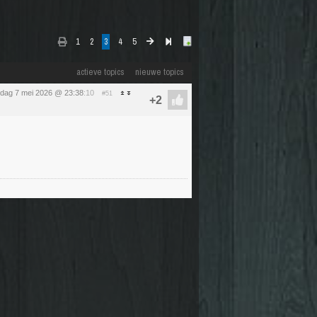
1
2
3
4
5
actieve topics
nieuwe topics
dag 7 mei 2026 @ 23:38
:10
#51