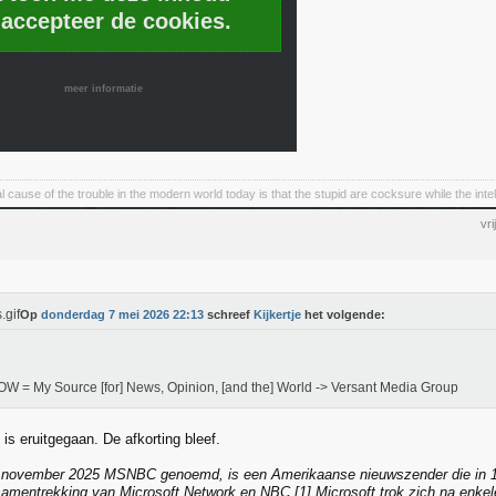
 accepteer de cookies.
meer informatie
cause of the trouble in the modern world today is that the stupid are cocksure while the intel
vr
Op
donderdag 7 mei 2026 22:13
schreef
Kijkertje
het volgende:
 = My Source [for] News, Opinion, [and the] World -> Versant Media Group
is eruitgegaan. De afkorting bleef.
november 2025 MSNBC genoemd, is een Amerikaanse nieuwszender die in 1
amentrekking van Microsoft Network en NBC.[1] Microsoft trok zich na enkele 