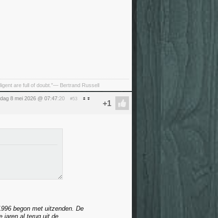
ligent are full of doubt.”— Bertrand Russell
ijdag 8 mei 2026 @ 07:47
:20
#53
996 begon met uitzenden. De
jaren al terug uit de