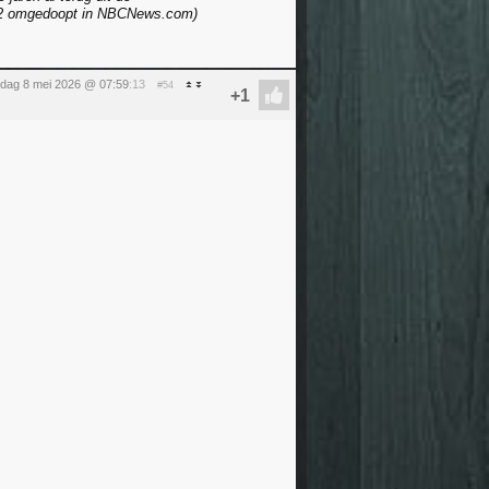
12 omgedoopt in NBCNews.com)
ijdag 8 mei 2026 @ 07:59
:13
#54