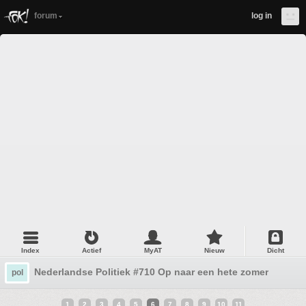
forum
log in
Index
Actief
MyAT
Nieuw
Dicht
Nederlandse Politiek #710 Op naar een hete zomer
pol
1
2
3
4
5
6
7
8
9
10
11