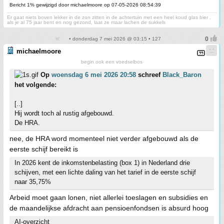
Bericht 1% gewijzigd door michaelmoore op 07-05-2026 08:54:39
Er gaat niets boven lekker in de zon zitten in de achtertuin met een heel koud glas bier ,
als je al 75 jaar bent en nog gezond, laat ze maar lachen de sukkels
• donderdag 7 mei 2026 @ 03:15 • 127
michaelmoore
begin ook een voedselbos
Op
woensdag 6 mei 2026 20:58
schreef
Black_Baron
het volgende:
[..]
Hij wordt toch al rustig afgebouwd.
De HRA.
nee, de HRA word momenteel niet verder afgebouwd als de
eerste schijf bereikt is
In 2026 kent de inkomstenbelasting (box 1) in Nederland drie
schijven, met een lichte daling van het tarief in de eerste schijf
naar 35,75%
Arbeid moet gaan lonen, niet allerlei toeslagen en subsidies en
de maandelijkse afdracht aan pensioenfondsen is absurd hoog
AI-overzicht