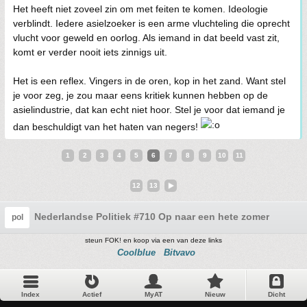
Het heeft niet zoveel zin om met feiten te komen. Ideologie
verblindt. Iedere asielzoeker is een arme vluchteling die oprecht
vlucht voor geweld en oorlog. Als iemand in dat beeld vast zit,
komt er verder nooit iets zinnigs uit.
Het is een reflex. Vingers in de oren, kop in het zand. Want stel
je voor zeg, je zou maar eens kritiek kunnen hebben op de
asielindustrie, dat kan echt niet hoor. Stel je voor dat iemand je
dan beschuldigt van het haten van negers!
1
2
3
4
5
6
7
8
9
10
11
12
13
Nederlandse Politiek #710 Op naar een hete zomer
pol
steun FOK! en koop via een van deze links
Coolblue
Bitvavo
Index
Actief
MyAT
Nieuw
Dicht