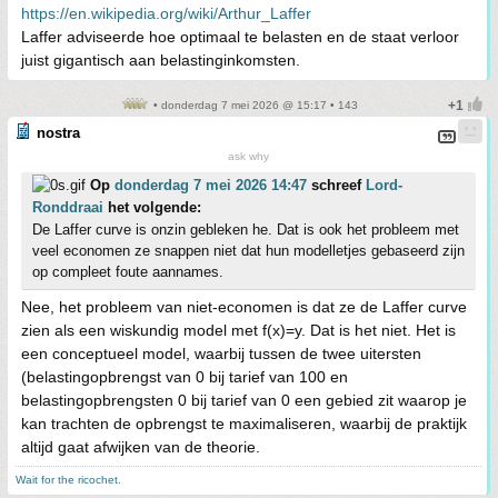
https://en.wikipedia.org/wiki/Arthur_Laffer
Laffer adviseerde hoe optimaal te belasten en de staat verloor
juist gigantisch aan belastinginkomsten.
• donderdag 7 mei 2026 @ 15:17 • 143
nostra
ask why
Op
donderdag 7 mei 2026 14:47
schreef
Lord-
Ronddraai
het volgende:
De Laffer curve is onzin gebleken he. Dat is ook het probleem met
veel economen ze snappen niet dat hun modelletjes gebaseerd zijn
op compleet foute aannames.
Nee, het probleem van niet-economen is dat ze de Laffer curve
zien als een wiskundig model met f(x)=y. Dat is het niet. Het is
een conceptueel model, waarbij tussen de twee uitersten
(belastingopbrengst van 0 bij tarief van 100 en
belastingopbrengsten 0 bij tarief van 0 een gebied zit waarop je
kan trachten de opbrengst te maximaliseren, waarbij de praktijk
altijd gaat afwijken van de theorie.
Wait for the ricochet.