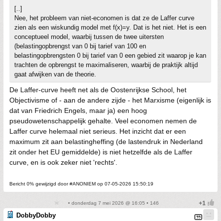
[..]
Nee, het probleem van niet-economen is dat ze de Laffer curve
zien als een wiskundig model met f(x)=y. Dat is het niet. Het is een
conceptueel model, waarbij tussen de twee uitersten
(belastingopbrengst van 0 bij tarief van 100 en
belastingopbrengsten 0 bij tarief van 0 een gebied zit waarop je kan
trachten de opbrengst te maximaliseren, waarbij de praktijk altijd
gaat afwijken van de theorie.
De Laffer-curve heeft net als de Oostenrijkse School, het
Objectivisme of - aan de andere zijde - het Marxisme (eigenlijk is
dat van Friedrich Engels, maar ja) een hoog
pseudowetenschappelijk gehalte. Veel economen nemen de
Laffer curve helemaal niet serieus. Het inzicht dat er een
maximum zit aan belastingheffing (de lastendruk in Nederland
zit onder het EU gemiddelde) is niet hetzelfde als de Laffer
curve, en is ook zeker niet 'rechts'.
Bericht 0% gewijzigd door #ANONIEM op 07-05-2026 15:50:19
• donderdag 7 mei 2026 @ 16:05 • 146
DobbyDobby