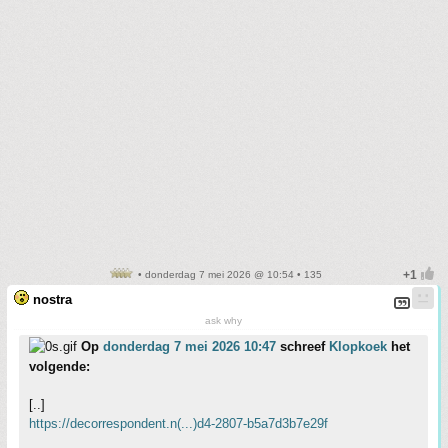
• donderdag 7 mei 2026 @ 10:54 • 135
nostra
ask why
Op
donderdag 7 mei 2026 10:47
schreef
Klopkoek
het
volgende:
[..]
https://decorrespondent.n(...)d4-2807-b5a7d3b7e29f