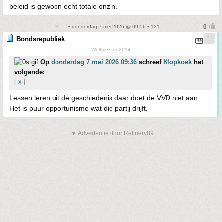
beleid is gewoon echt totale onzin.
• donderdag 7 mei 2026 @ 09:56 • 131
Bondsrepubliek
Weltmeister 2014
Op
donderdag 7 mei 2026 09:36
schreef
Klopkoek
het
volgende:
[
x
]
Lessen leren uit de geschiedenis daar doet de VVD niet aan.
Het is puur opportunisme wat die partij drijft.
▼ Advertentie door Refinery89