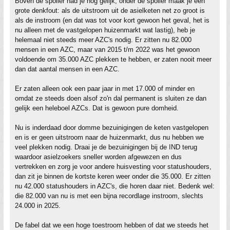
Boven de spoiler had je nog gelijk, onder de spoiler maak je een
grote denkfout: als de uitstroom uit de asielketen net zo groot is
als de instroom (en dat was tot voor kort gewoon het geval, het is
nu alleen met de vastgelopen huizenmarkt wat lastig), heb je
helemaal niet steeds meer AZC's nodig. Er zitten nu 82.000
mensen in een AZC, maar van 2015 t/m 2022 was het gewoon
voldoende om 35.000 AZC plekken te hebben, er zaten nooit meer
dan dat aantal mensen in een AZC.
Er zaten alleen ook een paar jaar in met 17.000 of minder en
omdat ze steeds doen alsof zo'n dal permanent is sluiten ze dan
gelijk een heleboel AZCs. Dat is gewoon pure domheid.
Nu is inderdaad door domme bezuinigingen de keten vastgelopen
en is er geen uitstroom naar de huizenmarkt, dus nu hebben we
veel plekken nodig. Draai je de bezuinigingen bij de IND terug
waardoor asielzoekers sneller worden afgewezen en dus
vertrekken en zorg je voor andere huisvesting voor statushouders,
dan zit je binnen de kortste keren weer onder die 35.000. Er zitten
nu 42.000 statushouders in AZC's, die horen daar niet. Bedenk wel:
die 82.000 van nu is met een bijna recordlage instroom, slechts
24.000 in 2025.
De fabel dat we een hoge toestroom hebben of dat we steeds het