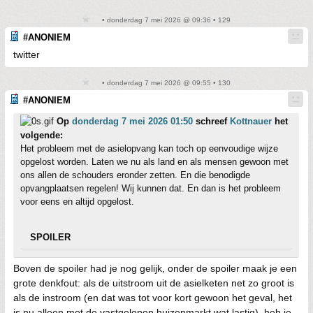
• donderdag 7 mei 2026 @ 09:36 • 129
#ANONIEM
twitter
• donderdag 7 mei 2026 @ 09:55 • 130
#ANONIEM
Op
donderdag 7 mei 2026 01:50
schreef
Kottnauer
het
volgende:
Het probleem met de asielopvang kan toch op eenvoudige wijze
opgelost worden. Laten we nu als land en als mensen gewoon met
ons allen de schouders eronder zetten. En die benodigde
opvangplaatsen regelen! Wij kunnen dat. En dan is het probleem
voor eens en altijd opgelost.
SPOILER
Boven de spoiler had je nog gelijk, onder de spoiler maak je een
grote denkfout: als de uitstroom uit de asielketen net zo groot is
als de instroom (en dat was tot voor kort gewoon het geval, het
is nu alleen met de vastgelopen huizenmarkt wat lastig), heb je