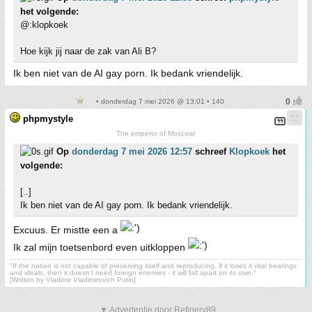
het volgende:
@:klopkoek
Hoe kijk jij naar de zak van Ali B?
Ik ben niet van de AI gay porn. Ik bedank vriendelijk.
• donderdag 7 mei 2026 @ 13:01 • 140
phpmystyle
The emperor of Moscow!
Op
donderdag 7 mei 2026 12:57
schreef
Klopkoek
het
volgende:
[..]
Ik ben niet van de AI gay porn. Ik bedank vriendelijk.
Excuus. Er mistte een a
Ik zal mijn toetsenbord even uitkloppen
"If the nation is not capable of preserving itself and reproducing, if it loses it vital bearings
and ideals, then it doesn't need foreign enemies - it will fall apart on its own."
[Written by Vladimir Vladimirovich Putin]
▼ Advertentie door Refinery89