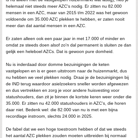
helemaal niet steeds meer AZC's nodig. Er zitten nu 82.000
mensen in een AZC, maar van 2015 t/m 2022 was het gewoon
voldoende om 35.000 AZC plekken te hebben, er zaten nooit
meer dan dat aantal mensen in een AZC.
Er zaten alleen ook een paar jaar in met 17.000 of minder en
omdat ze steeds doen alsof zo'n dal permanent is sluiten ze dan
gelijk een heleboel AZCs. Dat is gewoon pure domheid.
Nu is inderdaad door domme bezuinigingen de keten
vastgelopen en is er geen uitstroom naar de huizenmarkt, dus
nu hebben we veel plekken nodig. Draai je de bezuinigingen bij
de IND terug waardoor asielzoekers sneller worden afgewezen
en dus vertrekken en zorg je voor andere huisvesting voor
statushouders, dan zit je binnen de kortste keren weer onder die
35.000. Er zitten nu 42.000 statushouders in AZC's, die horen
daar niet. Bedenk wel: die 82.000 van nu is met een bijna
recordlage instroom, slechts 24.000 in 2025.
De fabel dat we een hoge toestroom hebben of dat we steeds
het aantal AZC plekken zouden moeten uitbreiden bij normaal