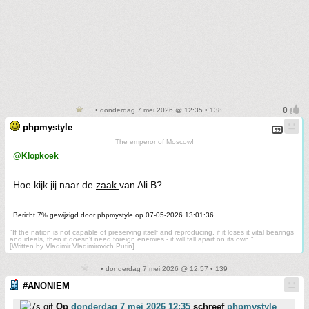
• donderdag 7 mei 2026 @ 12:35 • 138
phpmystyle
The emperor of Moscow!
@Klopkoek
Hoe kijk jij naar de
zaak
van Ali B?
Bericht 7% gewijzigd door phpmystyle op 07-05-2026 13:01:36
"If the nation is not capable of preserving itself and reproducing, if it loses it vital bearings
and ideals, then it doesn't need foreign enemies - it will fall apart on its own."
[Written by Vladimir Vladimirovich Putin]
• donderdag 7 mei 2026 @ 12:57 • 139
#ANONIEM
Op
donderdag 7 mei 2026 12:35
schreef
phpmystyle