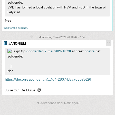
volgende:
VVD has formed a local coalition with PVV and FvD in the town of
Lelystad
Nee.
Wait for the ricochet.
• donderdag 7 mei 2026 @ 10:47 • 134
#ANONIEM
Op
donderdag 7 mei 2026 10:28
schreef
nostra
het
volgende:
[..]
Nee.
https://decorrespondent.n(...)d4-2807-b5a7d3b7e29f
Jullie zijn De Duivel 😈
▼ Advertentie door Refinery89