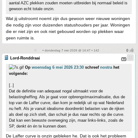
aantal AZC plekken zouden moeten uitbreiden bij normaal beleid is
gewoon echt totale onzin.
Wat jij uitstroomt noemt zijn dus gewoon weer nieuwe woningen
die nodig zijn voor duizenden statushouders per jaar. Woningen
die er niet zijn en ook niet gebouwd worden op plekken waar
geen ruimte is.
• donderdag 7 mei 2026 @ 14:47 • 142
Lord-Ronddraai
Op
woensdag 6 mei 2026 23:30
schreef
nostra
het
volgende:
[..]
Dat de definitie van adequaat nogal uitmaakt voor de
belastingheffing. Als je gaat voor opbrengstmaximalisatie, dus de
top van de Laffer curve, dan kom je redelijk uit op wat Nederland
nu heft. Als je vanuit idealisme doordrenkt belasten van de rijken
als doel op zich stelt, dan schuit je dus naar rechts op die curve.
Dat kan een bewuste overweging zijn, maar links-links, zoals de
SP, denkt én én te kunnen doen.
De Laffer curve is onzin gebleken he. Dat is ook het probleem