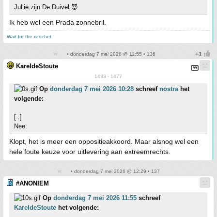
Jullie zijn De Duivel 😈
Ik heb wel een Prada zonnebril.
Wait for the ricochet.
• donderdag 7 mei 2026 @ 11:55 • 136
KareldeStoute
1433 - 1477
Op
donderdag 7 mei 2026 10:28
schreef
nostra
het
volgende:
[..]
Nee.
Klopt, het is meer een oppositieakkoord. Maar alsnog wel een
hele foute keuze voor uitlevering aan extreemrechts.
• donderdag 7 mei 2026 @ 12:29 • 137
#ANONIEM
Op
donderdag 7 mei 2026 11:55
schreef
KareldeStoute
het volgende: