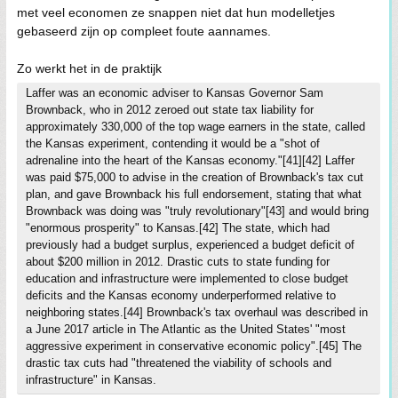
met veel economen ze snappen niet dat hun modelletjes
gebaseerd zijn op compleet foute aannames.
Zo werkt het in de praktijk
Laffer was an economic adviser to Kansas Governor Sam
Brownback, who in 2012 zeroed out state tax liability for
approximately 330,000 of the top wage earners in the state, called
the Kansas experiment, contending it would be a "shot of
adrenaline into the heart of the Kansas economy."[41][42] Laffer
was paid $75,000 to advise in the creation of Brownback's tax cut
plan, and gave Brownback his full endorsement, stating that what
Brownback was doing was "truly revolutionary"[43] and would bring
"enormous prosperity" to Kansas.[42] The state, which had
previously had a budget surplus, experienced a budget deficit of
about $200 million in 2012. Drastic cuts to state funding for
education and infrastructure were implemented to close budget
deficits and the Kansas economy underperformed relative to
neighboring states.[44] Brownback's tax overhaul was described in
a June 2017 article in The Atlantic as the United States' "most
aggressive experiment in conservative economic policy".[45] The
drastic tax cuts had "threatened the viability of schools and
infrastructure" in Kansas.