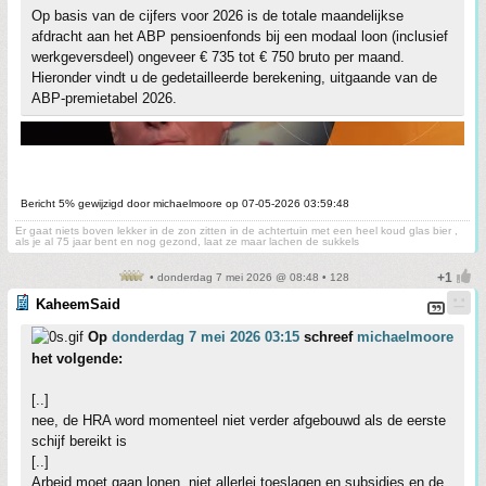
Op basis van de cijfers voor 2026 is de totale maandelijkse
afdracht aan het ABP pensioenfonds bij een modaal loon (inclusief
werkgeversdeel) ongeveer € 735 tot € 750 bruto per maand.
Hieronder vindt u de gedetailleerde berekening, uitgaande van de
ABP-premietabel 2026.
Bericht 5% gewijzigd door michaelmoore op 07-05-2026 03:59:48
Er gaat niets boven lekker in de zon zitten in de achtertuin met een heel koud glas bier ,
als je al 75 jaar bent en nog gezond, laat ze maar lachen de sukkels
• donderdag 7 mei 2026 @ 08:48 • 128
KaheemSaid
Op
donderdag 7 mei 2026 03:15
schreef
michaelmoore
het volgende:
[..]
nee, de HRA word momenteel niet verder afgebouwd als de eerste
schijf bereikt is
[..]
Arbeid moet gaan lonen, niet allerlei toeslagen en subsidies en de