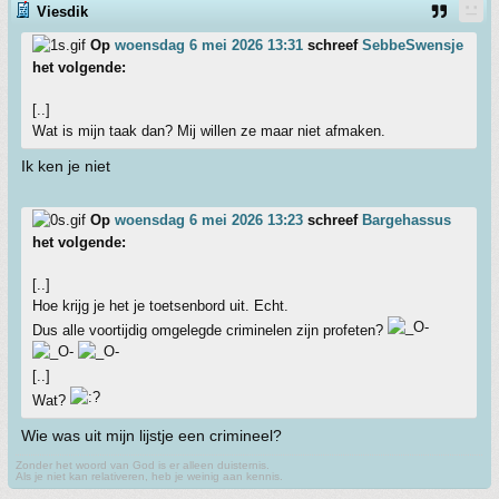
Viesdik
Op
woensdag 6 mei 2026 13:31
schreef
SebbeSwensje
het volgende:
[..]
Wat is mijn taak dan? Mij willen ze maar niet afmaken.
Ik ken je niet
Op
woensdag 6 mei 2026 13:23
schreef
Bargehassus
het volgende:
[..]
Hoe krijg je het je toetsenbord uit. Echt.
Dus alle voortijdig omgelegde criminelen zijn profeten?
[..]
Wat?
Wie was uit mijn lijstje een crimineel?
Zonder het woord van God is er alleen duisternis.
Als je niet kan relativeren, heb je weinig aan kennis.