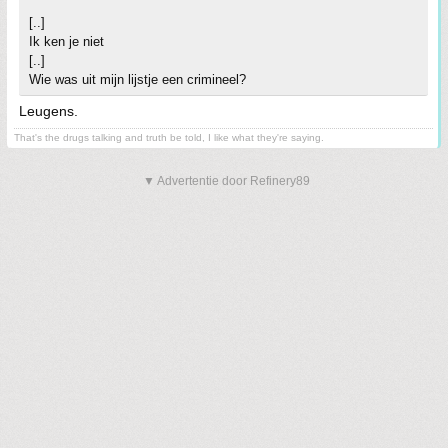
[..]
Ik ken je niet
[..]
Wie was uit mijn lijstje een crimineel?
Leugens.
That's the drugs talking and truth be told, I like what they're saying.
▼ Advertentie door Refinery89