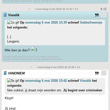
Als je niet kan relativeren, heb je weinig aan kennis.
• woensdag 6 mei 2026 @ 15:42 • 13
Viesdik
Op
woensdag 6 mei 2026 15:39
schreef
SebbeSwensje
het volgende:
[..]
Leugens.
Wie ben je dan?
Zonder het woord van God is er alleen duisternis.
Als je niet kan relativeren, heb je weinig aan kennis.
• woensdag 6 mei 2026 @ 15:48 • 14
#ANONIEM
Op
woensdag 6 mei 2026 15:42
schreef
Viesdik
het
volgende:
Nee sukkel, jij draait mijn woorden om.
Jij begint over criminelen
Klopt!
Jij zegt: