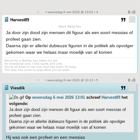
• woensdag 6 mei 2026 @ 13:01 • 4
Harvest89
Black Metal fan
Ja door zijn dood zijn mensen dit figuur als een soort messias of
profeet gaan zien.
Daarna zijn er allerlei dubieuze figuren in de politiek als opvolger
gekomen waar we helaas maar moeilijk van af komen
Deceit for a lifetime has taken it's toll.
An emotional void, I feel numb and cold.
You're all dead to me now. And has been for long.
The time has come to reap what you've sown.
• woensdag 6 mei 2026 @ 13:12 • 5
Viesdik
Op
woensdag 6 mei 2026 13:01
schreef
Harvest89
het
volgende:
Ja door zijn dood zijn mensen dit figuur als een soort messias of
profeet gaan zien.
Daarna zijn er allerlei dubieuze figuren in de politiek als opvolger
gekomen waar we helaas maar moeilijk van af komen
Hij was ook een profeet en een messias