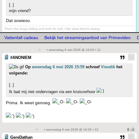
[..]
mijn vriend?
Dat sowieso.
That's the drugs talking and truth be told, I like what they're saying.
Vattenfall cadeau
Bekijk het streamingaanbod van Primevideo
D
• woensdag 6 mei 2026 @ 16:03 • 21
#ANONIEM
Op
woensdag 6 mei 2026 15:59
schreef
Viesdik
het
volgende:
[..]
Ik laat mij niet ondervragen via een kruisverhoor
Prima. Ik weet genoeg.
• woensdag 6 mei 2026 @ 16:05 • 22
GereDathan