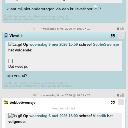
Ik laat mij niet ondervragen via een kruisverhoor
Zonder het woord van God is er alleen duisternis.
Als je niet kan relativeren, heb je weinig aan kennis.
• woensdag 6 mei 2026 @ 16:00 • 19
Viesdik
Op
woensdag 6 mei 2026 15:59
schreef
SebbeSwensje
het volgende:
[..]
Dat weet je.
mijn vriend?
Zonder het woord van God is er alleen duisternis.
Als je niet kan relativeren, heb je weinig aan kennis.
• woensdag 6 mei 2026 @ 16:01 • 20
SebbeSwensje
Heraclied of niet?
Op
woensdag 6 mei 2026 16:00
schreef
Viesdik
het
volgende: