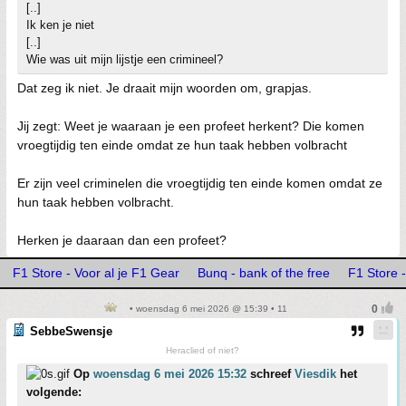
[..]
Ik ken je niet
[..]
Wie was uit mijn lijstje een crimineel?
Dat zeg ik niet. Je draait mijn woorden om, grapjas.
Jij zegt: Weet je waaraan je een profeet herkent? Die komen
vroegtijdig ten einde omdat ze hun taak hebben volbracht
Er zijn veel criminelen die vroegtijdig ten einde komen omdat ze
hun taak hebben volbracht.
Herken je daaraan dan een profeet?
F1 Store - Voor al je F1 Gear
Bunq - bank of the free
F1 Store -
• woensdag 6 mei 2026 @ 15:39 • 11
SebbeSwensje
Heraclied of niet?
Op
woensdag 6 mei 2026 15:32
schreef
Viesdik
het
volgende: