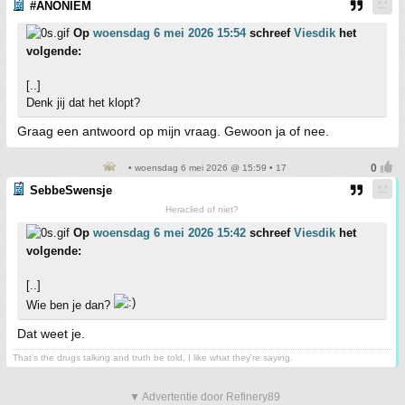
#ANONIEM
Op
woensdag 6 mei 2026 15:54
schreef
Viesdik
het
volgende:
[..]
Denk jij dat het klopt?
Graag een antwoord op mijn vraag. Gewoon ja of nee.
• woensdag 6 mei 2026 @ 15:59 • 17
SebbeSwensje
Heraclied of niet?
Op
woensdag 6 mei 2026 15:42
schreef
Viesdik
het
volgende:
[..]
Wie ben je dan?
Dat weet je.
That's the drugs talking and truth be told, I like what they're saying.
▼ Advertentie door Refinery89