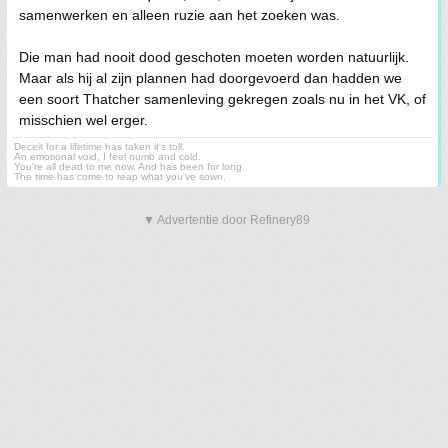
samenwerken en alleen ruzie aan het zoeken was.
Die man had nooit dood geschoten moeten worden natuurlijk.
Maar als hij al zijn plannen had doorgevoerd dan hadden we
een soort Thatcher samenleving gekregen zoals nu in het VK, of
misschien wel erger.
Deceit for a lifetime has taken it's toll.
An emotional void, I feel numb and cold.
You're all dead to me now. And has been for long.
The time has come to reap what you've sown.
▼ Advertentie door Refinery89