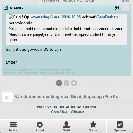
• donderdag 7 mei 2026 @ 17:31 • 25
Viesdik
Op
woensdag 6 mei 2026 16:05
schreef
GereDathan
het volgende:
Als je als held een homofiele pedofiel hebt, met een voorkeur voor
Marokkaanse jongetjes…. Dan moet het oprecht slecht met je
gaan.
Schijnt dus gewoon BS te zijn
twitter
Zonder het woord van God is er alleen duisternis.
Als je niet kan relativeren, heb je weinig aan kennis.
1
2
Van dodenherdenking naar Bevrijdingsdag (Pim Fortuyn 24
gc
steun FOK! en koop via een van deze links
Coolblue
Bitvavo
Index
Actief
MyAT
Nieuw
Opslaan