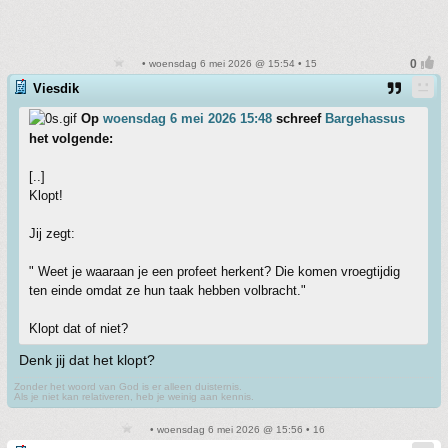
• woensdag 6 mei 2026 @ 15:54 • 15
Viesdik
Op
woensdag 6 mei 2026 15:48
schreef
Bargehassus
het volgende:
[..]
Klopt!
Jij zegt:
" Weet je waaraan je een profeet herkent? Die komen vroegtijdig
ten einde omdat ze hun taak hebben volbracht."
Klopt dat of niet?
Denk jij dat het klopt?
Zonder het woord van God is er alleen duisternis.
Als je niet kan relativeren, heb je weinig aan kennis.
• woensdag 6 mei 2026 @ 15:56 • 16