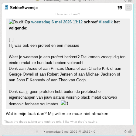
• woensdag 6 mei 2026 @ 13:31 • 8
SebbeSwensje
Heraclied of niet?
Op
woensdag 6 mei 2026 13:12
schreef
Viesdik
het
volgende:
[..]
Hij was ook een profeet en een messias
Weet je waaraan je een profeet herkent? Die komen vroegtijdig ten
einde omdat ze hun taak hebben volbracht.
Denk aan Jezus of aan Princes Diana of aan Charlie Kirk of aan
George Orwell of aan Robert Jensen of aan Michael Jackson of
aan John F Kennedy of aan Theo van Gogh.
Denk dat jij geen profeten hebt buiten de profetische
eigenschappen van jouw satans worship black metal darkweb
demonic fanbase soulmates.
Wat is mijn taak dan? Mij willen ze maar niet afmaken.
That's the drugs talking and truth be told, I like what they're saying.
• woensdag 6 mei 2026 @ 15:32 • 9