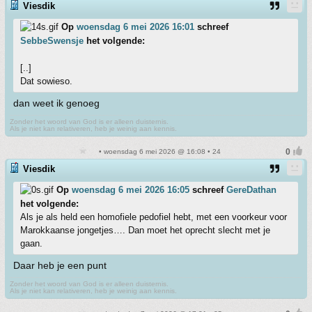
Viesdik
Op
woensdag 6 mei 2026 16:01
schreef
SebbeSwensje
het volgende:
[..]
Dat sowieso.
dan weet ik genoeg
Zonder het woord van God is er alleen duisternis.
Als je niet kan relativeren, heb je weinig aan kennis.
• woensdag 6 mei 2026 @ 16:08 • 24
Viesdik
Op
woensdag 6 mei 2026 16:05
schreef
GereDathan
het volgende:
Als je als held een homofiele pedofiel hebt, met een voorkeur voor
Marokkaanse jongetjes…. Dan moet het oprecht slecht met je
gaan.
Daar heb je een punt
Zonder het woord van God is er alleen duisternis.
Als je niet kan relativeren, heb je weinig aan kennis.