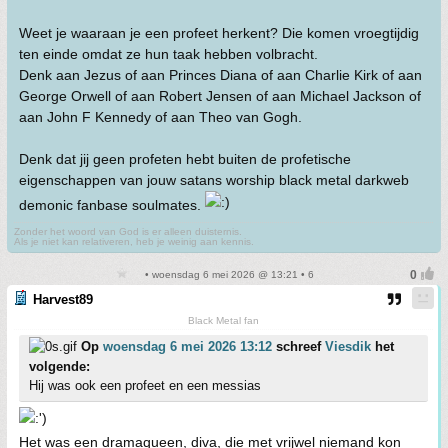
Weet je waaraan je een profeet herkent? Die komen vroegtijdig
ten einde omdat ze hun taak hebben volbracht.
Denk aan Jezus of aan Princes Diana of aan Charlie Kirk of aan
George Orwell of aan Robert Jensen of aan Michael Jackson of
aan John F Kennedy of aan Theo van Gogh.
Denk dat jij geen profeten hebt buiten de profetische
eigenschappen van jouw satans worship black metal darkweb
demonic fanbase soulmates.
Zonder het woord van God is er alleen duisternis.
Als je niet kan relativeren, heb je weinig aan kennis.
• woensdag 6 mei 2026 @ 13:21 • 6
Harvest89
Black Metal fan
Op
woensdag 6 mei 2026 13:12
schreef
Viesdik
het
volgende:
Hij was ook een profeet en een messias
Het was een dramaqueen, diva, die met vrijwel niemand kon