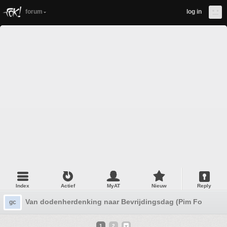
forum
log in
Index
Actief
MyAT
Nieuw
Reply
Van dodenherdenking naar Bevrijdingsdag (Pim Fortuyn 24
gc
1
2