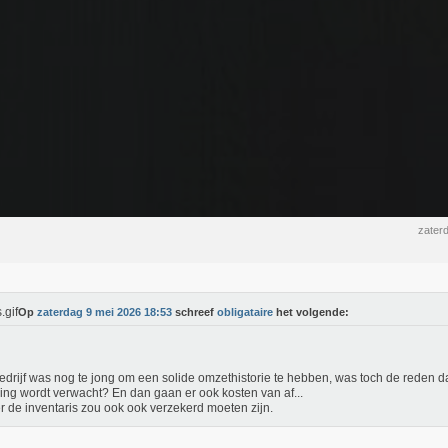
zater
Op
zaterdag 9 mei 2026 18:53
schreef
obligataire
het volgende:
edrijf was nog te jong om een solide omzethistorie te hebben, was toch de reden da
ring wordt verwacht? En dan gaan er ook kosten van af...
r de inventaris zou ook ook verzekerd moeten zijn.