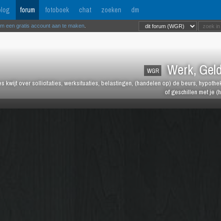
log
forum
fotoboek
chat
zoeken
dm
om een gratis account aan te maken
.
Werk, Geld
WGR
les kwijt over sollicitaties, werksituaties, belastingen, (handelen op) de beurs, hypot
of geschillen met je (