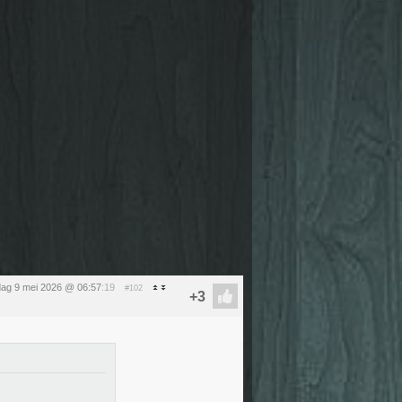
dag 9 mei 2026 @ 06:57
:19
#102