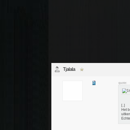
Tjalala
quote:
[..]
Het b
uitke
Echte