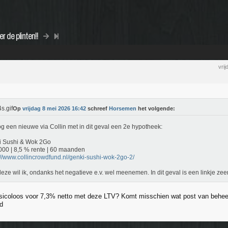
r de plinten!!
vri
Op
vrijdag 8 mei 2026 16:42
schreef
Horsemen
het volgende:
g een nieuwe via Collin met in dit geval een 2e hypotheek:
i Sushi & Wok 2Go
000 | 8,5 % rente | 60 maanden
://www.collincrowdfund.nl/genki-sushi-wok-2go-2/
eze wil ik, ondanks het negatieve e.v. wel meenemen. In dit geval is een linkje ze
risicoloos voor 7,3% netto met deze LTV? Komt misschien wat post van beheer
gd