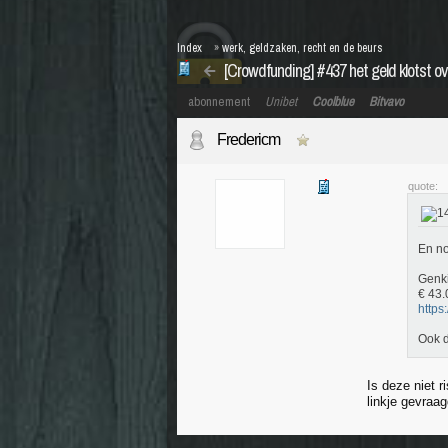
Index
»
werk, geldzaken, recht en de beurs
[Crowdfunding] #437 het geld klotst ove
abonnement
Unibet
Coolblue
Bitvavo
Fredericm
quote:
En no
Genk
€ 43.
https
Ook d
Is deze niet 
linkje gevraa