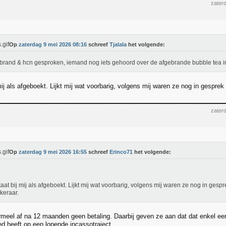
zater
Op
zaterdag 9 mei 2026 08:16
schreef
Tjalala
het volgende:
brand & hcn gesproken, iemand nog iets gehoord over de afgebrande bubble tea 
mij als afgeboekt. Lijkt mij wat voorbarig, volgens mij waren ze nog in gespre
zater
Op
zaterdag 9 mei 2026 16:55
schreef
Erinco71
het volgende:
taat bij mij als afgeboekt. Lijkt mij wat voorbarig, volgens mij waren ze nog in gesp
keraar.
meel af na 12 maanden geen betaling. Daarbij geven ze aan dat dat enkel e
ed heeft op een lopende incassotraject.