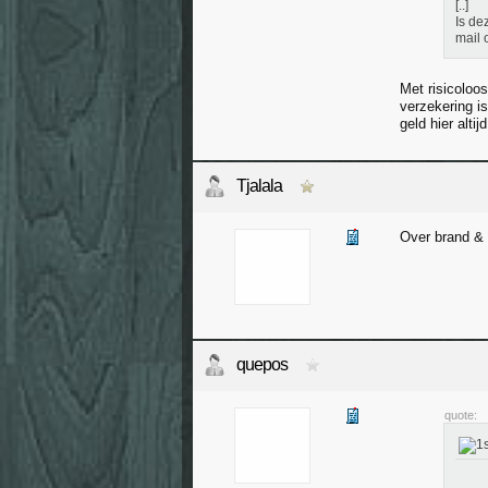
[..]
Is de
mail 
Met risicoloos
verzekering i
geld hier alti
Tjalala
Over brand & 
quepos
quote: