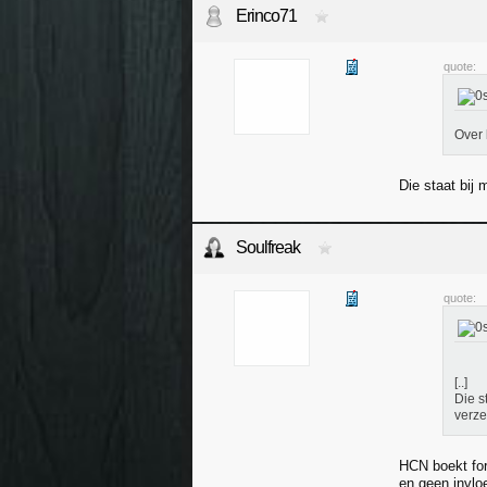
Erinco71
quote:
Over 
Die staat bij 
Soulfreak
quote:
[..]
Die s
verze
HCN boekt for
en geen invlo