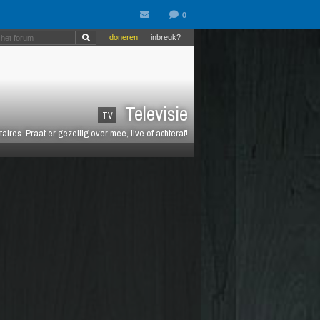
doneren
inbreuk?
Televisie
TV
es. Praat er gezellig over mee, live of achteraf!