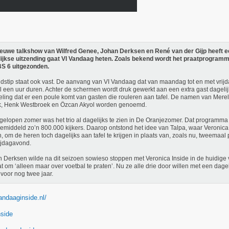
ieuwe talkshow van Wilfred Genee, Johan Derksen en René van der Gijp heeft 
ijkse uitzending gaat VI Vandaag heten. Zoals bekend wordt het praatprogramm
BS 6 uitgezonden.
ijdstip staat ook vast. De aanvang van VI Vandaag dat van maandag tot en met vrijd
l een uur duren. Achter de schermen wordt druk gewerkt aan een extra gast dagelijk
ling dat er een poule komt van gasten die rouleren aan tafel. De namen van Merel 
k, Henk Westbroek en Özcan Akyol worden genoemd.
gelopen zomer was het trio al dagelijks te zien in De Oranjezomer. Dat programm
emiddeld zo’n 800.000 kijkers. Daarop ontstond het idee van Talpa, waar Veronic
n, om de heren toch dagelijks aan tafel te krijgen in plaats van, zoals nu, tweema
ijdagavond.
 Derksen wilde na dit seizoen sowieso stoppen met Veronica Inside in de huidige
at om ‘alleen maar over voetbal te praten’. Nu ze alle drie door willen met een dag
j voor nog twee jaar.
andaaginside.nl/
nside