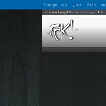
frontpage
sport
games
film & tv
web
Je bent niet ingelogd.
Klik hier om in te loggen
of
hier 