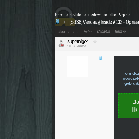
Index
»
televisie
»
talkshows, actualiteit & opinie
[SBS6] Vandaag Inside #132 - Op naa
abonnement
Unibet
Coolblue
Bitvavo
superniger
90+3 Ramos
om dez
noodzake
gebruik
J
ik