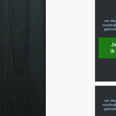
om dez
noodzake
gebruik
J
ik
om dez
noodzake
gebruik