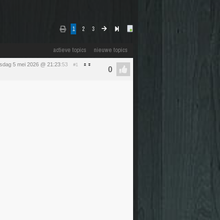
1
2
3
actieve topics
nieuwe topics
nsdag 5 mei 2026 @ 21:23
:53
#1