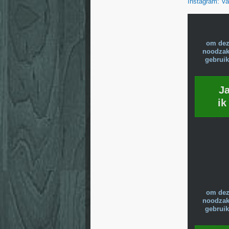
Instagram: Va
om dez
noodzake
gebruik
J
ik
om dez
noodzake
gebruik