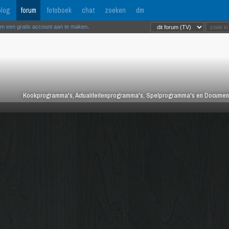
log
forum
fotoboek
chat
zoeken
dm
om een gratis account aan te maken
.
Kookprogramma's, Actualiteitenprogramma's, Spelprogramma's en Documentair