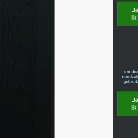
J
ik
om dez
noodzake
gebruik
J
ik