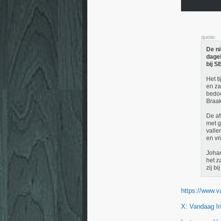
quote:
De n
dagel
bij S
Het t
en za
bedoe
Braa
De af
met g
valle
en vr
Johan
het z
zij bi
https://www.v
X: Vandaag I