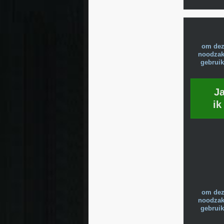
om dez
noodzake
gebruik
J
ik
om dez
noodzake
gebruik