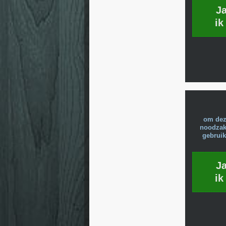
J
ik
om dez
noodzake
gebruik
J
ik