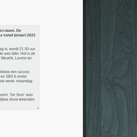
een naam. De
a vanaf januari 2022
ag is, wordt 21.30 uur
s aan tafel. Het is de
Westrik, Leonie ter
a bleek een succes
a en SBS 6 onder
al per week: maandag-
 vorm. ‘De Snor’ was
elijkse show tekenden