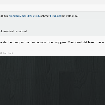
Op
dinsdag 5 mei 2026 21:35
schreef
Firuze60
het volgende:
ink asociaal is dat stel.
d ik dat het programma dan gewoon moet ingrijpen. Maar goed dat levert missc
ll, bad habit