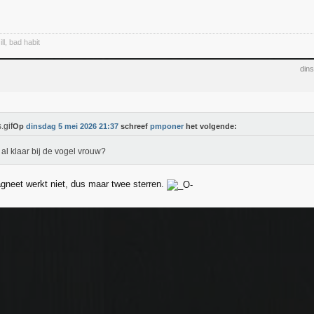
ll, bad habit
din
Op
dinsdag 5 mei 2026 21:37
schreef
pmponer
het volgende:
t al klaar bij de vogel vrouw?
agneet werkt niet, dus maar twee sterren.