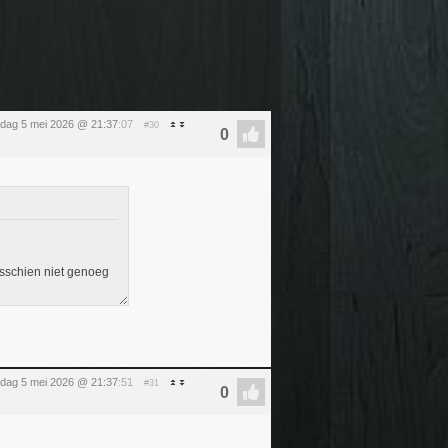
sdag 5 mei 2026 @ 21:37
:07
#30
isschien niet genoeg
sdag 5 mei 2026 @ 21:37
:51
#31