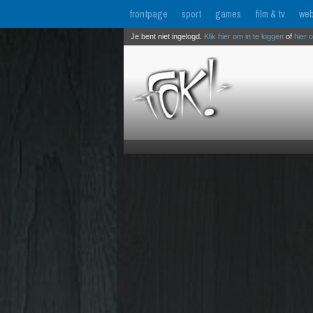
frontpage
sport
games
film & tv
web
Je bent niet ingelogd.
Klik hier om in te loggen
of
hier 