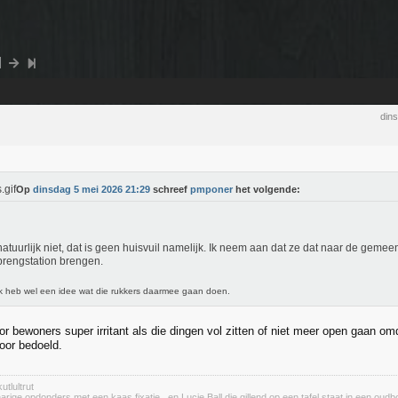
din
Op
dinsdag 5 mei 2026 21:29
schreef
pmponer
het volgende:
atuurlijk niet, dat is geen huisvuil namelijk. Ik neem aan dat ze dat naar de gemeen
brengstation brengen.
k heb wel een idee wat die rukkers daarmee gaan doen.
or bewoners super irritant als die dingen vol zitten of niet meer open gaan omd
oor bedoeld.
utlultrut
rige opdonders met een kaas fixatie., en Lucie Ball die gillend op een tafel staat in een oudbo