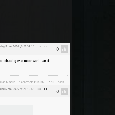
sdag 5 mei 2026 @ 21:39
:23
#33
je schutting was meer werk dan dit
llige tv serie. En een vaste PI is KUT !!!! NIET doen
sdag 5 mei 2026 @ 21:40
:58
#34