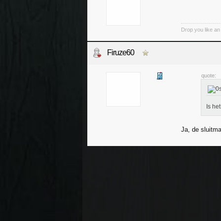
Drop you like an i
Firuze60
quote:
Is he
Ja, de sluitm