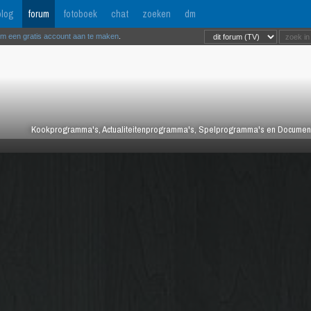
log
forum
fotoboek
chat
zoeken
dm
om een gratis account aan te maken
.
Kookprogramma's, Actualiteitenprogramma's, Spelprogramma's en Documentair