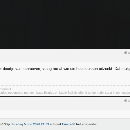
din
r deurtje vastschroeven, vraag me af wie die buurtklussen uitzoekt. Dat stuk
utlultrut
rige opdonders met een kaas fixatie., en Lucie Ball die gillend op een tafel staat in een oudbo
din
Op
dinsdag 5 mei 2026 21:39
schreef
Firuze60
het volgende: