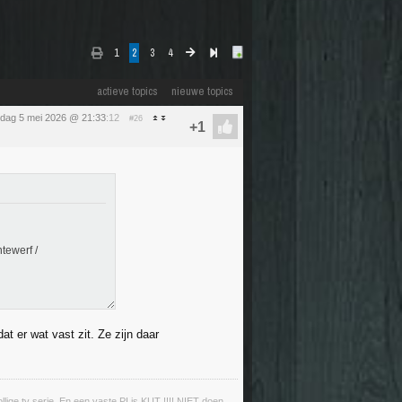
1
2
3
4
actieve topics
nieuwe topics
sdag 5 mei 2026 @ 21:33
:12
#26
tewerf /
at er wat vast zit. Ze zijn daar
llige tv serie. En een vaste PI is KUT !!!! NIET doen