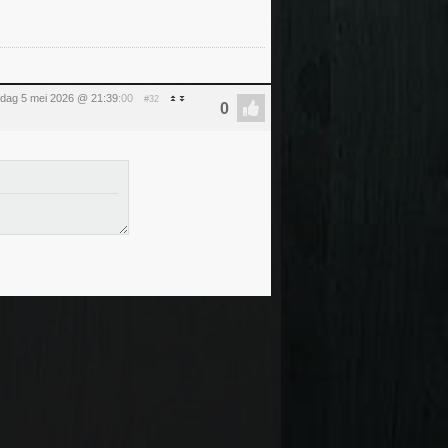
sdag 5 mei 2026 @ 21:39
:00
#32