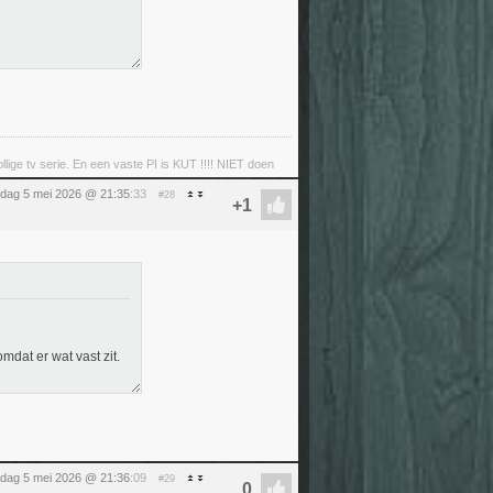
llige tv serie. En een vaste PI is KUT !!!! NIET doen
sdag 5 mei 2026 @ 21:35
:33
#28
mdat er wat vast zit.
sdag 5 mei 2026 @ 21:36
:09
#29