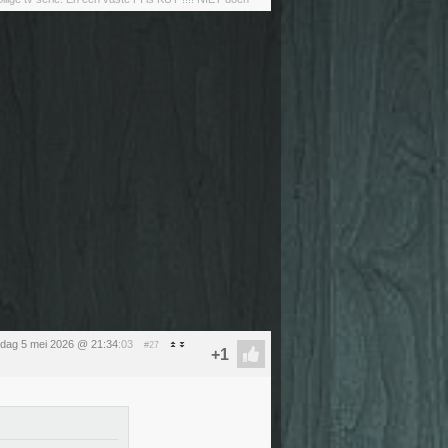
sdag 5 mei 2026 @ 21:34
:03
#27