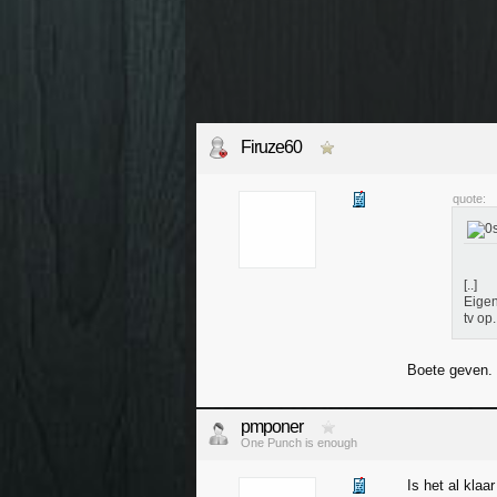
Firuze60
quote:
[..]
Eigen
tv op.
Boete geven.
pmponer
One Punch is enough
Is het al klaa