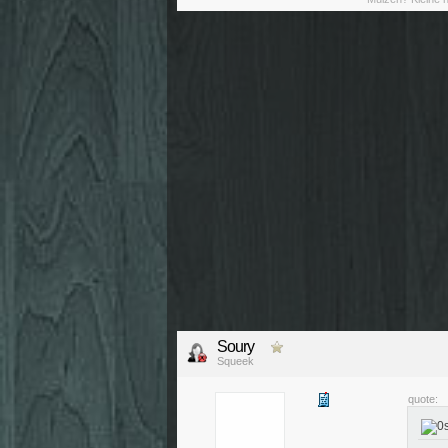
Soury
Squeek
quote: