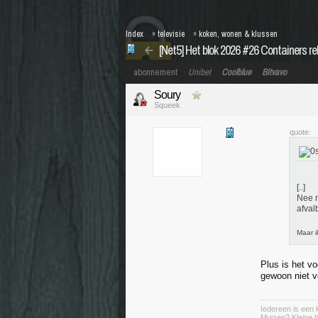
Index
»
televisie
»
koken, wonen & klussen
[Net5] Het blok 2026 #26 Containers rel
abonnement
Unibet
Coolblue
Bitvavo
Soury
Squeek
quote:
[..]
Nee n
afval
Maar i
Plus is het vo
gewoon niet v
Iedereen is een k
Muizen? Kleine ha