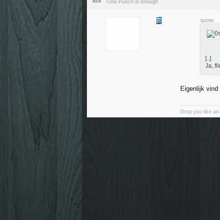
One Punch is enough
quote:
[..]
Ja, fl
Eigenlijk vin
Drop you like an i