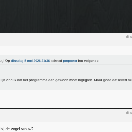
din
Op
dinsdag 5 mei 2026 21:36
schreef
pmponer
het volgende:
lijk vind ik dat het programma dan gewoon moet ingrijpen. Maar goed dat levert m
din
r bij de vogel vrouw?