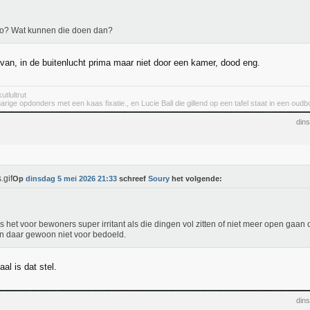
o? Wat kunnen die doen dan?
 van, in de buitenlucht prima maar niet door een kamer, dood eng.
utlultrut
rige opdonders met een kaas fixatie., en Lucie Ball die gillend op een tafel staat in een oudbo
din
Op
dinsdag 5 mei 2026 21:33
schreef
Soury
het volgende:
is het voor bewoners super irritant als die dingen vol zitten of niet meer open gaan o
jn daar gewoon niet voor bedoeld.
aal is dat stel.
din