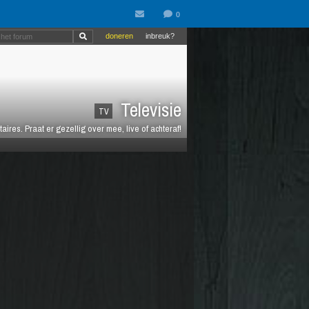
doneren
inbreuk?
Televisie
TV
es. Praat er gezellig over mee, live of achteraf!