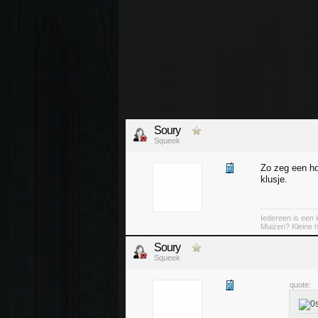
Soury
Squeek
Zo zeg een ho
klusje.
Iedereen is een k
Muizen? Kleine ha
Soury
Squeek
quote: