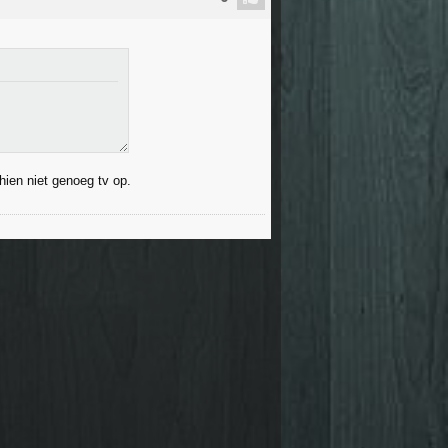
hien niet genoeg tv op.