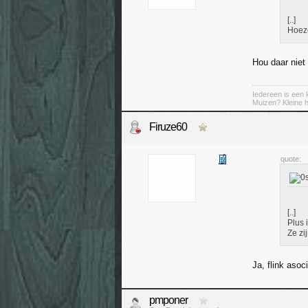
[..]
Hoez
Hou daar niet
Iedereen is een k
Muizen? Kleine ha
Firuze60
quote:
[..]
Plus 
Ze zi
Ja, flink asoci
pmponer