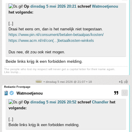
Op
dinsdag 5 mei 2026 20:21
schreef
Watmoetjenou
het volgende:
[..]
Draai het eens om, dan is het namelijk niet toegestaan.
https://www.pin.nl/consument/betalen-betaalpas/kosten/
https://www.acm.nl/nl/con(...)betaalkosten-winkels
Dus nee, dit zou ook niet mogen.
Beide links krijg ik een forbidden melding.
The people who lost my respect will never get a capital letter for their name again.
Like trump...
• dinsdag 5 mei 2026 @ 21:07 • 18
Redactie Frontpage
Watmoetjenou
Op
dinsdag 5 mei 2026 20:52
schreef
Chandler
het
volgende:
[..]
Beide links krijg ik een forbidden melding.