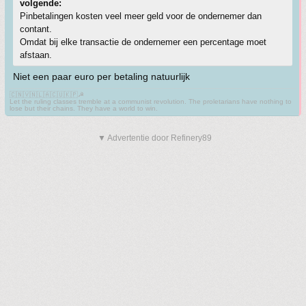
volgende:
Pinbetalingen kosten veel meer geld voor de ondernemer dan
contant.
Omdat bij elke transactie de ondernemer een percentage moet
afstaan.
Niet een paar euro per betaling natuurlijk
🇨🇳🇻🇳🇱🇦🇨🇺🇰🇵☭
Let the ruling classes tremble at a communist revolution. The proletarians have nothing to
lose but their chains. They have a world to win.
▼ Advertentie door Refinery89