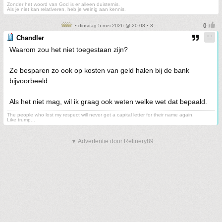
Zonder het woord van God is er alleen duisternis.
Als je niet kan relativeren, heb je weinig aan kennis.
• dinsdag 5 mei 2026 @ 20:08 • 3
Chandler
Waarom zou het niet toegestaan zijn?
Ze besparen zo ook op kosten van geld halen bij de bank
bijvoorbeeld.
Als het niet mag, wil ik graag ook weten welke wet dat bepaald.
The people who lost my respect will never get a capital letter for their name again.
Like trump...
▼ Advertentie door Refinery89