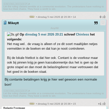
🇨🇳🇻🇳🇱🇦🇨🇺🇰🇵☭
Let the ruling classes tremble at a communist revolution. The proletarians have nothing to
lose but their chains. They have a world to win.
• dinsdag 5 mei 2026 @ 20:36 • 14
Mikeytt
Any/All
Op
dinsdag 5 mei 2026 20:21
schreef
Chinless
het
volgende:
Het mag wel.. de vraag is alleen of ze dit soort maaltijden netjes
vermelden in de boeken en dat kan je nooit controleren.
Bij de lokale frietkot is dat hier ook. Contant is de voorkeur maar
ook bij pinnen krijg je geen kassabonnentje dus het is gwn op de
grote stapel en dan moet de belastingdienst maar vertrouwen dat
het goed in de boeken staat.
Bij contante betalingen krijg je hier wel gewoon een normale
bon!
🇨🇳🇻🇳🇱🇦🇨🇺🇰🇵☭
Let the ruling classes tremble at a communist revolution. The proletarians have nothing to
lose but their chains. They have a world to win.
• dinsdag 5 mei 2026 @ 20:38 • 15
Redactie Frontpage