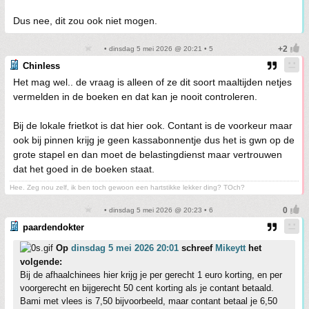
Dus nee, dit zou ook niet mogen.
• dinsdag 5 mei 2026 @ 20:21 • 5
Chinless
Het mag wel.. de vraag is alleen of ze dit soort maaltijden netjes
vermelden in de boeken en dat kan je nooit controleren.
Bij de lokale frietkot is dat hier ook. Contant is de voorkeur maar
ook bij pinnen krijg je geen kassabonnentje dus het is gwn op de
grote stapel en dan moet de belastingdienst maar vertrouwen
dat het goed in de boeken staat.
Hee. Zeg nou zelf, ik ben toch gewoon een hartstikke lekker ding? TOch?
• dinsdag 5 mei 2026 @ 20:23 • 6
paardendokter
Op
dinsdag 5 mei 2026 20:01
schreef
Mikeytt
het
volgende:
Bij de afhaalchinees hier krijg je per gerecht 1 euro korting, en per
voorgerecht en bijgerecht 50 cent korting als je contant betaald.
Bami met vlees is 7,50 bijvoorbeeld, maar contant betaal je 6,50