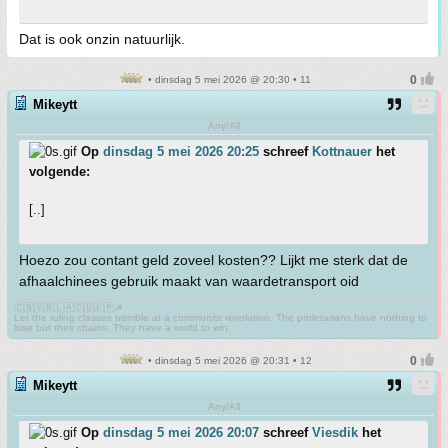
Dat is ook onzin natuurlijk.
• dinsdag 5 mei 2026 @ 20:30 • 11
Mikeytt
Any/All
Op
dinsdag 5 mei 2026 20:25
schreef
Kottnauer
het
volgende:
[..]
Hoezo zou contant geld zoveel kosten?? Lijkt me sterk dat de
afhaalchinees gebruik maakt van waardetransport oid
🇨🇳🇻🇳🇱🇦🇨🇺🇰🇵☭
Let the ruling classes tremble at a communist revolution. The proletarians have nothing to
lose but their chains. They have a world to win.
• dinsdag 5 mei 2026 @ 20:31 • 12
Mikeytt
Any/All
Op
dinsdag 5 mei 2026 20:07
schreef
Viesdik
het