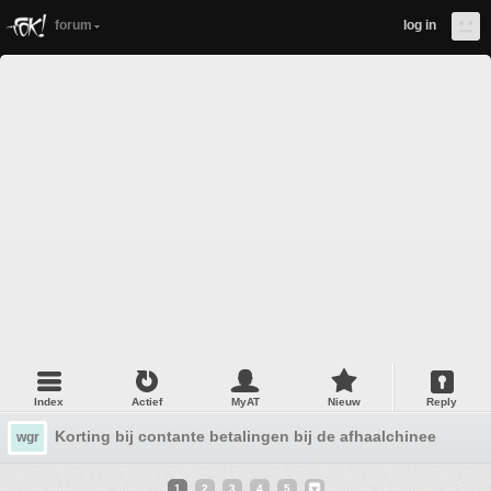
forum
log in
Index
Actief
MyAT
Nieuw
Reply
Korting bij contante betalingen bij de afhaalchinees?
wgr
1
2
3
4
5