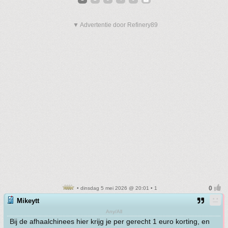
▼ Advertentie door Refinery89
• dinsdag 5 mei 2026 @ 20:01 • 1
Mikeytt
Any/All
Bij de afhaalchinees hier krijg je per gerecht 1 euro korting, en