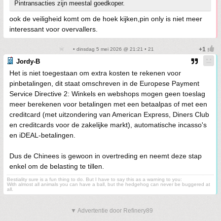
Pintransacties zijn meestal goedkoper.
ook de veiligheid komt om de hoek kijken,pin only is niet meer
interessant voor overvallers.
• dinsdag 5 mei 2026 @ 21:21 • 21
Jordy-B
Het is niet toegestaan om extra kosten te rekenen voor
pinbetalingen, dit staat omschreven in de Europese Payment
Service Directive 2: Winkels en webshops mogen geen toeslag
meer berekenen voor betalingen met een betaalpas of met een
creditcard (met uitzondering van American Express, Diners Club
en creditcards voor de zakelijke markt), automatische incasso's
en iDEAL-betalingen.
Dus de Chinees is gewoon in overtreding en neemt deze stap
enkel om de belasting te tillen.
Bestiality sure is a fun thing to do. But I have to say this as a warning to you:
With almost all animals you can have a ball, but the hedgehog can never be buggered at
all.
▼ Advertentie door Refinery89