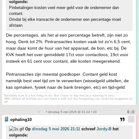
volgende:
Pinbetalingen kosten veel meer geld voor de ondernemer dan
contant.
Omdat bij elke transactie de ondernemer een percentage moet
afstaan.
Die percentages, als het al een percentage betreft, zijn niet zo
hoog. Denk tot 2%. Pintransacties kosten vaak tot zo'n 6,5 cent,
maar daar komt de huur van het apparaat, de bon, etc bij. De
KVK heeft het over gemiddeld 17ct voor contactloos, 19ct voor
insteek en 61 cent voor contant, alle kosten meegerekend.
Pintransacties zijn meestal goedkoper. Contant geld kost
namelijk best veel tijd om te verwerken (wisselgeld uittellen, de
kas opmaken, fysiek naar de bank brengen, etc) en tijd=geld.
Bestiality sure is a fun thing to do. But I have to say this as a warning to you:
With almost all animals you can have a ball, but the hedgehog can never be buggered at
all.
• dinsdag 5 mei 2026 @ 21:14 • 20
ophaling10
Op
dinsdag 5 mei 2026 21:11
schreef
Jordy-B
het
volgende: