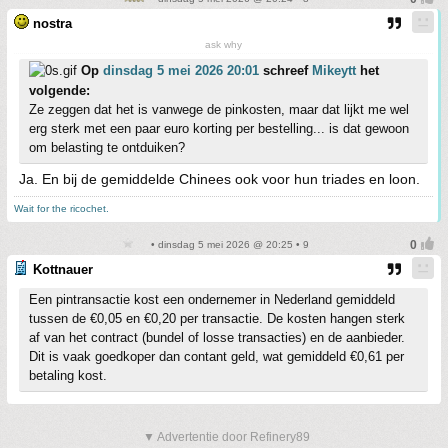
nostra
ask why
Op
dinsdag 5 mei 2026 20:01
schreef
Mikeytt
het
volgende:
Ze zeggen dat het is vanwege de pinkosten, maar dat lijkt me wel
erg sterk met een paar euro korting per bestelling... is dat gewoon
om belasting te ontduiken?
Ja. En bij de gemiddelde Chinees ook voor hun triades en loon.
Wait for the ricochet.
• dinsdag 5 mei 2026 @ 20:25 • 9
Kottnauer
Een pintransactie kost een ondernemer in Nederland gemiddeld
tussen de €0,05 en €0,20 per transactie. De kosten hangen sterk
af van het contract (bundel of losse transacties) en de aanbieder.
Dit is vaak goedkoper dan contant geld, wat gemiddeld €0,61 per
betaling kost.
▼ Advertentie door Refinery89