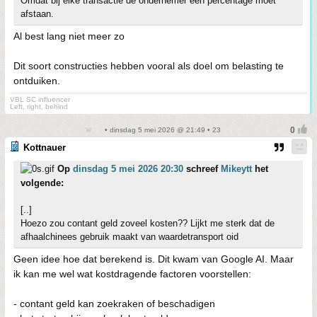
Omdat bij elke transactie de ondernemer een percentage moet
afstaan.
Al best lang niet meer zo
Dit soort constructies hebben vooral als doel om belasting te
ontduiken.
VBL SC influencer
Left, right, behind
• dinsdag 5 mei 2026 @ 21:49 • 23
Kottnauer
Op
dinsdag 5 mei 2026 20:30
schreef
Mikeytt
het
volgende:
[..]
Hoezo zou contant geld zoveel kosten?? Lijkt me sterk dat de
afhaalchinees gebruik maakt van waardetransport oid
Geen idee hoe dat berekend is. Dit kwam van Google AI. Maar
ik kan me wel wat kostdragende factoren voorstellen:
- contant geld kan zoekraken of beschadigen