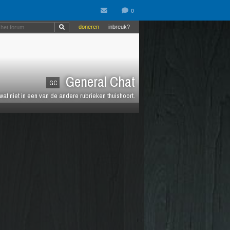
doneren
inbreuk?
General Chat
GC
 wat niet in een van de andere rubrieken thuishoort.