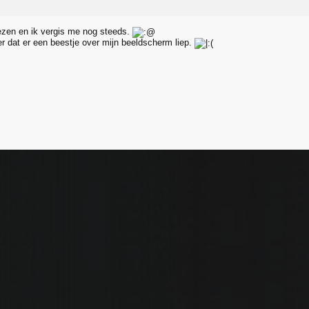
zen en ik vergis me nog steeds.
er dat er een beestje over mijn beeldscherm liep.