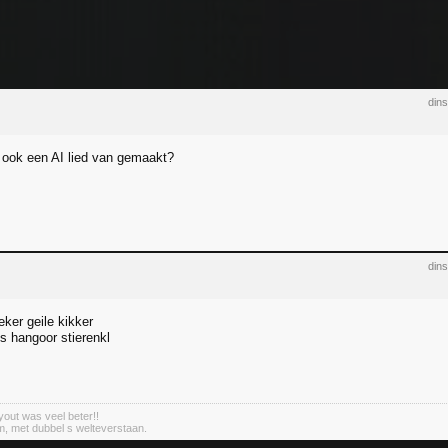
din
 ook een AI lied van gemaakt?
din
ker geile kikker
s hangoor stierenkl
out was veel beter!!
m, met dubbel s welteverstaan.