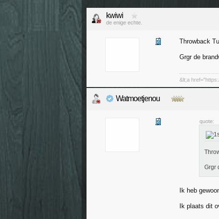
kwiwi
de enige echte.
Throwback Tu
Grgr de bran
&lt;a href="http
Watmoetjenou
quote:
Throw
Grgr
Ik heb gewoon
Ik plaats dit