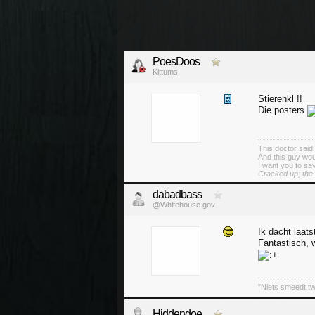
PoesDoos
Kittums
Stierenkl !!
Die posters
This doctor said t
And this guy woul
I want you to say
Cracked up; the
dabadbass
@Whitehouse.gov
Ik dacht laats
Fantastisch, 
"Niets smeedt t
Hiddendoe