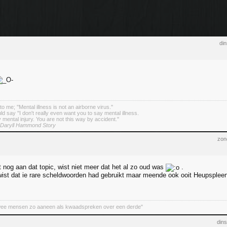
di
o me; ''Mental illness is not an airborne virus.''
d say ''I don't really even want you to say mental illness.
 mental injury. You are not this way by accident.''
 Daryll Hammond Story
zon
t nog aan dat topic, wist niet meer dat het al zo oud was
.
wist dat ie rare scheldwoorden had gebruikt maar meende ook ooit Heupsplee
wee mensen zo aaneen als kwaadspreken over een derde"
din