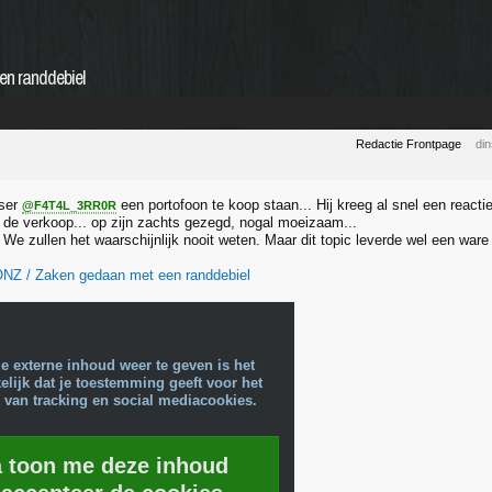
n randdebiel
Redactie Frontpage
di
user
een portofoon te koop staan... Hij kreeg al snel een reac
@F4T4L_3RR0R
p de verkoop... op zijn zachts gezegd, nogal moeizaam...
e? We zullen het waarschijnlijk nooit weten. Maar dit topic leverde wel een w
NZ / Zaken gedaan met een randdebiel
e externe inhoud weer te geven is het
lijk dat je toestemming geeft voor het
 van tracking en social mediacookies.
a toon me deze inhoud