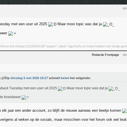
di
esday met een user uit 2025
Maar mooi topic was dat ja
dweer
s://forum.fok.nl/topic/1321859/1/30" target="_blank" &gt;HuHu en kwiwi hebben een kindje gem
Redactie Frontpage
di
Op
dinsdag 5 mei 2026 19:27
schreef
kwiwi
het volgende:
back Tuesday met een user uit 2025
Maar mooi topic was dat ja
 de brandweer
 elk jaar een ander account, zo blijft de nieuwe aanwas een beetje komen
 overigens al weken op de socials, maar misschien voor het forum ook wel leuk