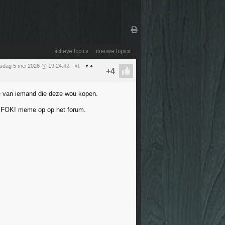
actieve topics
nieuwe topics
nsdag 5 mei 2026 @ 19:24
:42
#1
tie van iemand die deze wou kopen.
are FOK! meme op op het forum.