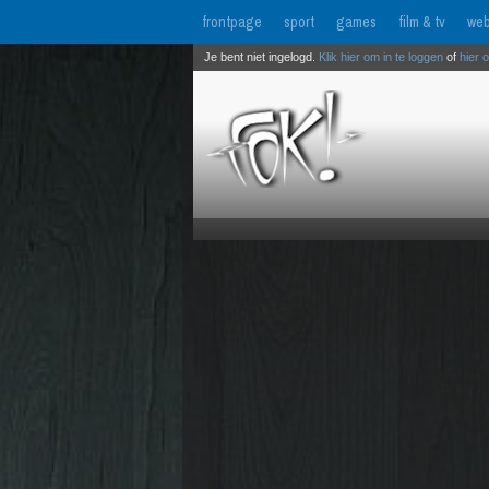
frontpage
sport
games
film & tv
web
Je bent niet ingelogd.
Klik hier om in te loggen
of
hier 