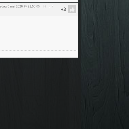
nsdag 5 mei 2026 @ 21:58
:05
#4