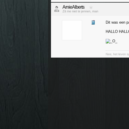
ArnieAlberts
Zit me niet te jennen, man
Dit was een pa
HALLO HALL
Nee, het leven sp