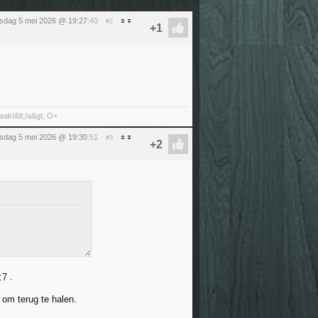
nsdag 5 mei 2026 @ 19:27
:40
#2
aakt&lt;/a&gt; O+
nsdag 5 mei 2026 @ 19:30
:51
#3
.
 om terug te halen.