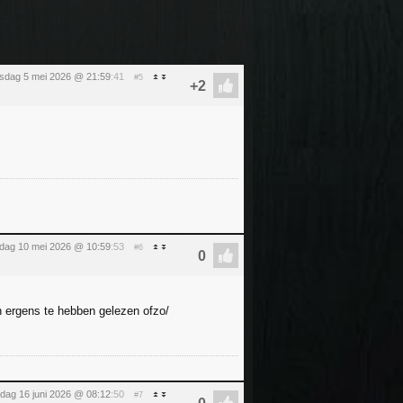
nsdag 5 mei 2026 @ 21:59
:41
#5
dag 10 mei 2026 @ 10:59
:53
#6
n ergens te hebben gelezen ofzo/
sdag 16 juni 2026 @ 08:12
:50
#7