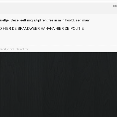
di
reltje. Deze leeft nog altijd rentfree in mijn hoofd, zeg maar.
O HIER DE BRANDWEER HAHAHA HIER DE POLITIE
aart je niet. Geloof me.