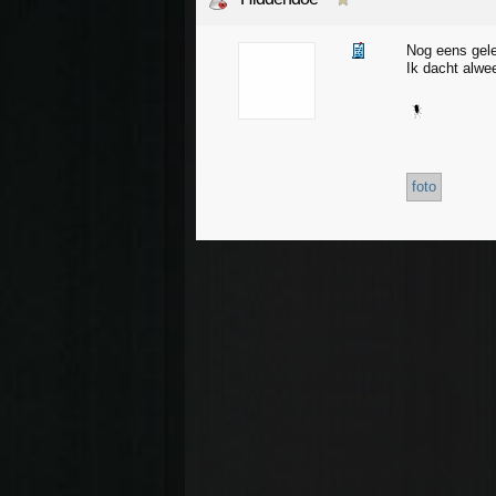
Nog eens gele
Ik dacht alwe
foto