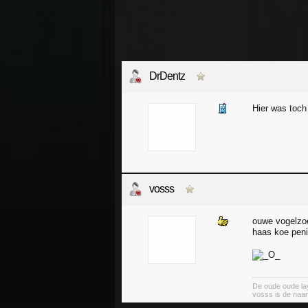
DrDentz
Hier was toch
vosss
ouwe vogelzoe
haas koe peni
De oude oude lay
vosss is de naa