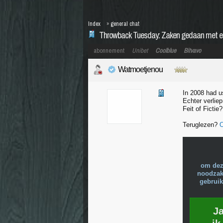
Index
»
general chat
Throwback Tuesday: Zaken gedaan met ee
abonnement
Unibet
Coolblue
Bitvavo
Watmoetjenou
In 2008 had 
Echter verlie
Feit of Ficti
Teruglezen?
O
om dez
noodzake
gebruik
J