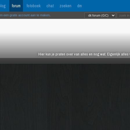
log
forum
fotoboek
chat
zoeken
dm
om een gratis account aan te maken
.
Hier kun je praten over van alles en nog wat. Eigenlijk alles