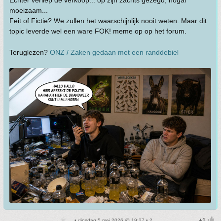
Echter verliep de verkoop... op zijn zachts gezegd, nogal
moeizaam...
Feit of Fictie? We zullen het waarschijnlijk nooit weten. Maar dit
topic leverde wel een ware FOK! meme op op het forum.
Teruglezen?
ONZ / Zaken gedaan met een randdebiel
• dinsdag 5 mei 2026 @ 19:27 • 2