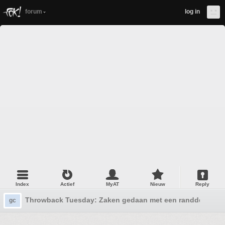
forum
log in
Index
Actief
MyAT
Nieuw
Reply
Throwback Tuesday: Zaken gedaan met een randdebiel
gc