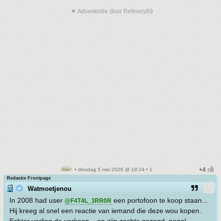
▼ Advertentie door Refinery89
• dinsdag 5 mei 2026 @ 19:24 • 1
Redactie Frontpage
Watmoetjenou
In 2008 had user
een portofoon te koop staan...
@F4T4L_3RR0R
Hij kreeg al snel een reactie van iemand die deze wou kopen.