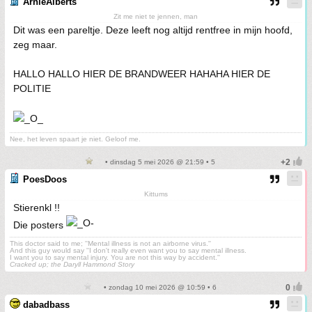
ArnieAlberts
Zit me niet te jennen, man
Dit was een pareltje. Deze leeft nog altijd rentfree in mijn hoofd,
zeg maar.
HALLO HALLO HIER DE BRANDWEER HAHAHA HIER DE
POLITIE
Nee, het leven spaart je niet. Geloof me.
• dinsdag 5 mei 2026 @ 21:59 • 5
PoesDoos
Kittums
Stierenkl !!
Die posters
This doctor said to me; ''Mental illness is not an airborne virus.''
And this guy would say ''I don't really even want you to say mental illness.
I want you to say mental injury. You are not this way by accident.''
Cracked up; the Daryll Hammond Story
• zondag 10 mei 2026 @ 10:59 • 6
dabadbass