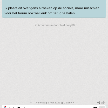
Ik plaats dit overigens al weken op de socials, maar misschien
voor het forum ook wel leuk om terug te halen.
▼ Advertentie door Refinery89
• dinsdag 5 mei 2026 @ 21:58 • 4