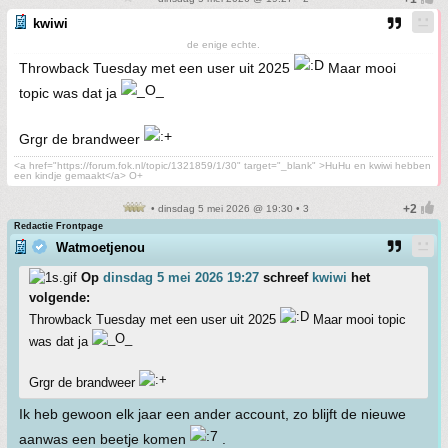
kwiwi
de enige echte.
Throwback Tuesday met een user uit 2025
Maar mooi
topic was dat ja
Grgr de brandweer
<a href="https://forum.fok.nl/topic/1321859/1/30" target="_blank" >HuHu en kwiwi hebben
een kindje gemaakt</a> O+
• dinsdag 5 mei 2026 @ 19:30 • 3
Redactie Frontpage
Watmoetjenou
Op
dinsdag 5 mei 2026 19:27
schreef
kwiwi
het
volgende:
Throwback Tuesday met een user uit 2025
Maar mooi topic
was dat ja
Grgr de brandweer
Ik heb gewoon elk jaar een ander account, zo blijft de nieuwe
aanwas een beetje komen
.