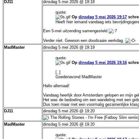
DJ11
dinsdag 5 mei 2026 @ 19:18
quote:
Op
dinsdag 5 mei 2026 19:17
schre
Heeft hier iemand vandaag iets bevrijdingsger
Een 5-mei uitzending samengesteld
Verder niet. Gewoon een doodsaaie werkdag.
MadMaster
dinsdag 5 mei 2026 @ 19:19
quote:
Op
dinsdag 5 mei 2026 19:16
schre
[..]
Goedenavond MadMaster
Hallo allemaal!
Vandaag heerlijk door Amsterdam gelopen en mijn geb
Het was de bedoeling om een wandeling met een gids 
Dus toen maar met een voormalig gezamenlijke klas
DJ11
dinsdag 5 mei 2026 @ 19:20
The Rolling Stones - I'm Free (Fatboy Slim remix
MadMaster
dinsdag 5 mei 2026 @ 19:20
quote: