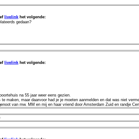
ef
livelink
het volgende:
elateerds gedaan?
ef
livelink
het volgende:
oortehuis na 55 jaar weer eens gezien.
te maken, maar daarvoor had je je moeten aanmelden en dat was niet vermeld
genoot van mw. MM en mij en haar vriend door Amsterdam Zuid en randje C
)