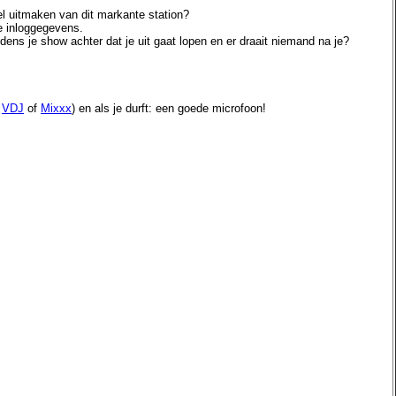
el uitmaken van dit markante station?
de inloggegevens.
ijdens je show achter dat je uit gaat lopen en er draait niemand na je?
,
VDJ
of
Mixxx
) en als je durft: een goede microfoon!