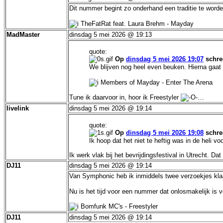
Dit nummer begint zo onderhand een traditie te word
TheFatRat feat. Laura Brehm - Mayday
MadMaster
dinsdag 5 mei 2026 @ 19:13
quote:
Op
dinsdag 5 mei 2026 19:07
schre
We blijven nog heel even beuken. Hierna gaa
Members of Mayday - Enter The Arena
Tune ik daarvoor in, hoor ik Freestyler
…
livelink
dinsdag 5 mei 2026 @ 19:14
quote:
Op
dinsdag 5 mei 2026 19:08
schre
Ik hoop dat het niet te heftig was in de heli vo
Ik werk vlak bij het bevrijdingsfestival in Utrecht. Da
DJ11
dinsdag 5 mei 2026 @ 19:14
Van Symphonic heb ik inmiddels twee verzoekjes kla
Nu is het tijd voor een nummer dat onlosmakelijk is 
Bomfunk MC's - Freestyler
DJ11
dinsdag 5 mei 2026 @ 19:14