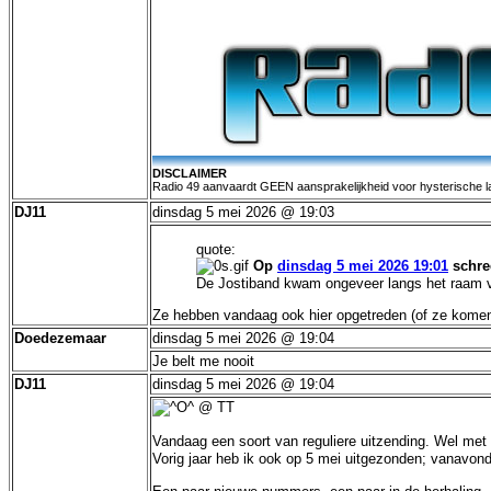
DISCLAIMER
Radio 49 aanvaardt GEEN aansprakelijkheid voor hysterische lach
DJ11
dinsdag 5 mei 2026 @ 19:03
quote:
Op
dinsdag 5 mei 2026 19:01
schre
De Jostiband kwam ongeveer langs het raam v
Ze hebben vandaag ook hier opgetreden (of ze komen
Doedezemaar
dinsdag 5 mei 2026 @ 19:04
Je belt me nooit
DJ11
dinsdag 5 mei 2026 @ 19:04
@ TT
Vandaag een soort van reguliere uitzending. Wel met e
Vorig jaar heb ik ook op 5 mei uitgezonden; vanavon