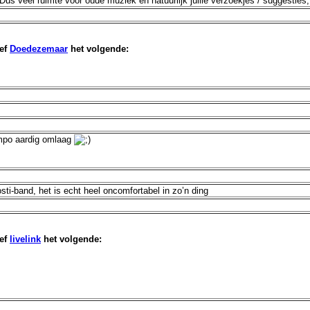
us veel ruimte voor oude muziek én natuurlijk jullie verzoekjes / suggestie
ef
Doedezemaar
het volgende:
empo aardig omlaag
osti-band, het is echt heel oncomfortabel in zo’n ding
ef
livelink
het volgende: