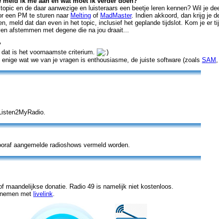
e meld ik me aan en wat moet ik verder doen?
topic en de daar aanwezige en luisteraars een beetje leren kennen? Wil je de
or een PM te sturen naar
Melting
of
MadMaster
. Indien akkoord, dan krijg je 
en, meld dat dan even in het topic, inclusief het geplande tijdslot. Kom je er t
ven afstemmen met degene die na jou draait...
?
n, dat is het voornaamste criterium.
t enige wat we van je vragen is enthousiasme, de juiste software (zoals
SAM
Listen2MyRadio.
oraf aangemelde radioshows vermeld worden.
 maandelijkse donatie. Radio 49 is namelijk niet kostenloos.
opnemen met
livelink
.