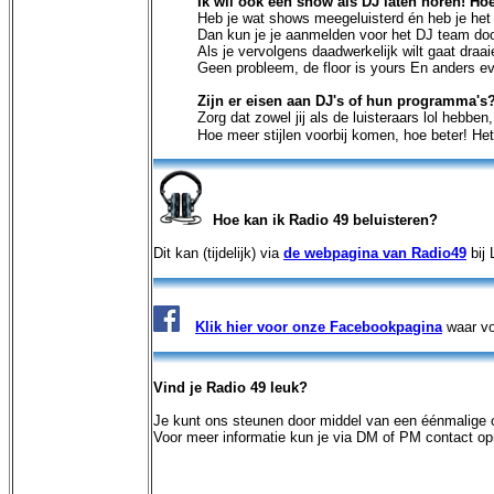
Ik wil ook een show als DJ laten horen! Ho
Heb je wat shows meegeluisterd én heb je het 
Dan kun je je aanmelden voor het DJ team do
Als je vervolgens daadwerkelijk wilt gaat draai
Geen probleem, de floor is yours En anders e
Zijn er eisen aan DJ's of hun programma's
Zorg dat zowel jij als de luisteraars lol hebbe
Hoe meer stijlen voorbij komen, hoe beter! He
Hoe kan ik Radio 49 beluisteren?
Dit kan (tijdelijk) via
de webpagina van Radio49
bij 
Klik hier voor onze Facebookpagina
waar vo
Vind je Radio 49 leuk?
Je kunt ons steunen door middel van een éénmalige of
Voor meer informatie kun je via DM of PM contact 