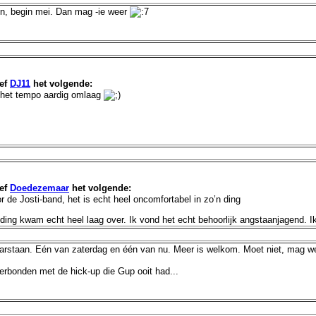
en, begin mei. Dan mag -ie weer
ef
DJ11
het volgende:
t het tempo aardig omlaag
ef
Doedezemaar
het volgende:
or de Josti-band, het is echt heel oncomfortabel in zo’n ding
t ding kwam echt heel laag over. Ik vond het echt behoorlijk angstaanjagend. Ik 
arstaan. Eén van zaterdag en één van nu. Meer is welkom. Moet niet, mag w
verbonden met de hick-up die Gup ooit had...