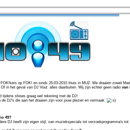
 FOK!kers op FOK! en sinds 25-03-2015 thuis in MUZ. We draaien zowel Maril
 Of in het geval van DJ Vout: alles daarbuiten. Wij zijn echter geen radio
van
d tijdens shows graag wel rekening met de DJ!
de DJ's die aan het draaien zijn voor jouw plezier en vermaak.
dio 49?
edere DJ heeft zijn eigen stijl, van muziekspecials tot verzoekprogramma's tot