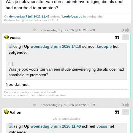
Was je ook voorzitter van een studentenvereniging die als doel
had apartheid te promoten?
Op
donderdag 7 juli 2022 12:47
schreef
LordofLeaves
het volgende:
Bij deze ben jij de marimba van KLB. :P
• woensdag 3 juni 2026 @ 16:26 • 208
vosss
Op
woensdag 3 juni 2026 14:10
schreef
knoopie
het
volgende:
[..]
Was je ook voorzitter van een studentenvereniging die als doel had
apartheid te promoten?
Nee dat niet.
De oude oude layout was veel beter!!
vosss is de naam, met dubbel s welteverstaan.
• woensdag 3 juni 2026 @ 16:55 • 209
Vallon
Life is unpredictable
Op
woensdag 3 juni 2026 11:48
schreef
vosss
het
volgende: