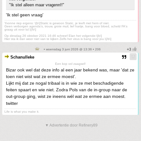
"Ik stel alleen maar vragenn!!"
'Ik stel geen vraag'
Yvonne riep ergens: \[b\]Static is gewoon Static, je leeft met hem of niet.
Geen verborgen agenda's, trouw, grote muil, lief hartje, bang voor bloed, scheld FA's
graag uit voor lul.\[/b\]
Op dinsdag 26 oktober 2021 16:46 schreef Elan het volgende:\[b\]
Hier sta ik dan weer niet van te kijken Zelfs het virus is bang voor jou.\[/b\]
• woensdag 3 juni 2026 @ 13:36 • 206
Schanulleke
Een kop vol zaagsel!
Bizar ook wel dat deze info al een jaar bekend was, maar 'dat ze
toen niet wist wat ze ermee moest'.
Lijkt mij dat ze nogal tribaal is in wie ze met beschadigende
feiten spaart en wie niet. Zodra Pols van de in-group naar de
out-group ging, wist ze ineens wél wat ze ermee aan moest.
twitter
Life is what you make it.
▼ Advertentie door Refinery89