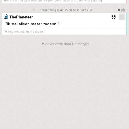
Hier sta ik dan weer niet van te kijken Zelfs het virus is bang voor jou.\[/b\]
• woensdag 3 juni 2026 @ 11:28 • 203
ThePlaneteer
"Ik stel alleen maar vragenn!!"
"Ik heb nog met hem gekoerst"
▼ Advertentie door Refinery89