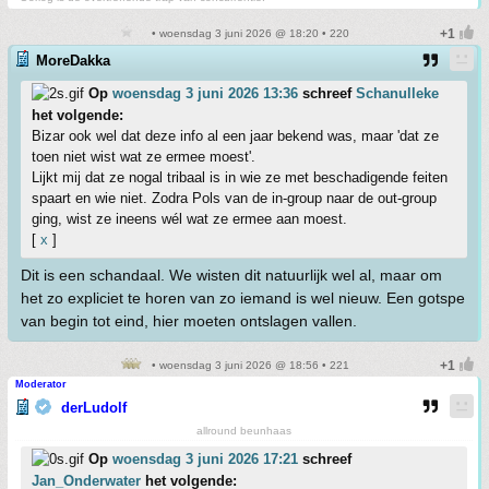
• woensdag 3 juni 2026 @ 18:20 • 220
MoreDakka
Op
woensdag 3 juni 2026 13:36
schreef
Schanulleke
het volgende:
Bizar ook wel dat deze info al een jaar bekend was, maar 'dat ze
toen niet wist wat ze ermee moest'.
Lijkt mij dat ze nogal tribaal is in wie ze met beschadigende feiten
spaart en wie niet. Zodra Pols van de in-group naar de out-group
ging, wist ze ineens wél wat ze ermee aan moest.
[
x
]
Dit is een schandaal. We wisten dit natuurlijk wel al, maar om
het zo expliciet te horen van zo iemand is wel nieuw. Een gotspe
van begin tot eind, hier moeten ontslagen vallen.
• woensdag 3 juni 2026 @ 18:56 • 221
Moderator
derLudolf
allround beunhaas
Op
woensdag 3 juni 2026 17:21
schreef
Jan_Onderwater
het volgende: