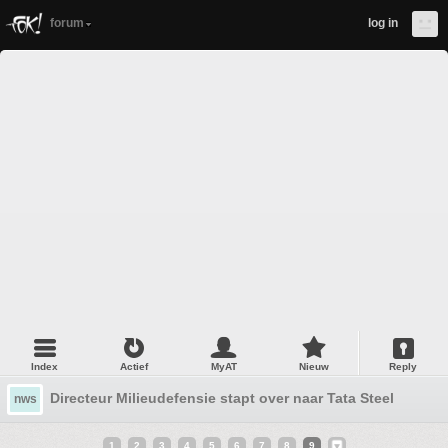
forum
log in
Index
Actief
MyAT
Nieuw
Reply
Directeur Milieudefensie stapt over naar Tata Steel
nws
1
2
3
4
5
6
7
8
9