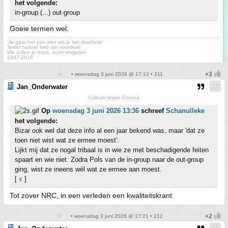
het volgende:
in-group (...) out-group
Goeie termen wel.
'Je gaat het pas zien als je het doorhebt'
'Ieder nadeel heb zijn voordeel'
We zullen je nooit, nooit vergeten
1947-2016
• woensdag 3 juni 2026 @ 17:12 • 211
Jan_Onderwater
Culinair tegen Corona
Op
woensdag 3 juni 2026 13:36
schreef
Schanulleke
het volgende:
Bizar ook wel dat deze info al een jaar bekend was, maar 'dat ze
toen niet wist wat ze ermee moest'.
Lijkt mij dat ze nogal tribaal is in wie ze met beschadigende feiten
spaart en wie niet. Zodra Pols van de in-group naar de out-group
ging, wist ze ineens wél wat ze ermee aan moest.
[
x
]
Tot zover NRC, in een verleden een kwaliteitskrant
• woensdag 3 juni 2026 @ 17:21 • 212