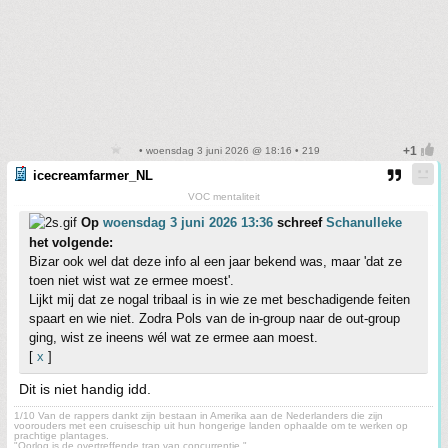
• woensdag 3 juni 2026 @ 18:16 • 219
icecreamfarmer_NL
VOC mentaliteit
Op
woensdag 3 juni 2026 13:36
schreef
Schanulleke
het volgende:
Bizar ook wel dat deze info al een jaar bekend was, maar 'dat ze
toen niet wist wat ze ermee moest'.
Lijkt mij dat ze nogal tribaal is in wie ze met beschadigende feiten
spaart en wie niet. Zodra Pols van de in-group naar de out-group
ging, wist ze ineens wél wat ze ermee aan moest.
[
x
]
Dit is niet handig idd.
1/10 Van de rappers dankt zijn bestaan in Amerika aan de Nederlanders die zijn
voorouders met een cruiseschip uit hun hongerige landen ophaalde om te werken op
prachtige plantages.
"Oorlog is de overtreffende trap van concurrentie."