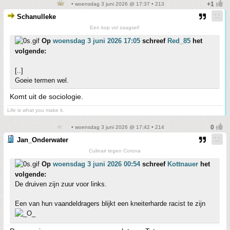
• woensdag 3 juni 2026 @ 17:37 • 213
Schanulleke
Een kop vol zaagsel!
Op
woensdag 3 juni 2026 17:05
schreef
Red_85
het
volgende:
[..]
Goeie termen wel.
Komt uit de sociologie.
Life is what you make it.
• woensdag 3 juni 2026 @ 17:42 • 214
Jan_Onderwater
Culinair tegen Corona
Op
woensdag 3 juni 2026 00:54
schreef
Kottnauer
het
volgende:
De druiven zijn zuur voor links.
Een van hun vaandeldragers blijkt een kneiterharde racist te zijn