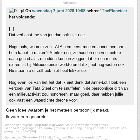
Adminion.
Op
woensdag 3 juni 2026 10:08
schreef
ThePlaneteer
het volgende:
[..]
Dat verbaast me van jou dan ook niet nee.
Nogmaals, waarom zou TATA hem eerst moeten aannemen om
hem kapot te maken? Sterker nog, ze hadden een veel betere
case gehad als ze hadden kunnen zeggen dat er een rechts
extremist bij Milieudefensie werkte en dat zij het nog wisten ook.
Nu staan ze er zelf ook niet heel lekker op.
Nog even los van het feit dat ik niet denk dat Anne-Lot Hoek een
verzoek van Tata Steel om te snuffelen in de persoonlijke dirt van
een milieuactivist zou honoreren, maar goed, daar hebben jullie
ook vast een waterdichte theorie voor.
Geen idee waarom je het meteen persoonlijk maakt.
Ik voer een gesprek.
Yvonne riep ergens: \[b\]Static is gewoon Static, je leeft met hem of niet.
Geen verborgen agenda's, trouw, grote muil, lief hartje, bang voor bloed, scheld FA's
graag uit voor lul.\[/b\]
Op dinsdag 26 oktober 2021 16:46 schreef Elan het volgende:\[b\]