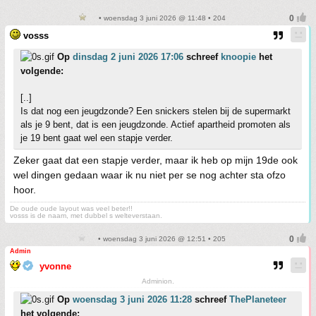
• woensdag 3 juni 2026 @ 11:48 • 204
vosss
Op
dinsdag 2 juni 2026 17:06
schreef
knoopie
het
volgende:
[..]
Is dat nog een jeugdzonde? Een snickers stelen bij de supermarkt
als je 9 bent, dat is een jeugdzonde. Actief apartheid promoten als
je 19 bent gaat wel een stapje verder.
Zeker gaat dat een stapje verder, maar ik heb op mijn 19de ook
wel dingen gedaan waar ik nu niet per se nog achter sta ofzo
hoor.
De oude oude layout was veel beter!!
vosss is de naam, met dubbel s welteverstaan.
• woensdag 3 juni 2026 @ 12:51 • 205
Admin
yvonne
Adminion.
Op
woensdag 3 juni 2026 11:28
schreef
ThePlaneteer
het volgende: