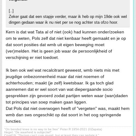
[..]
Zeker gaat dat een stapje verder, maar ik heb op mijn 19de ook wel
dingen gedaan waar ik nu niet per se nog achter sta ofzo hoor.
Kern is dat wat Tata al of niet (ook) had kunnen onder/zoeken
om te weten, Pols zelf dat niet kenbaar heeft gemaakt en je op
dat soort posities dat wmb uit eigen beweging moet
(ver)melden. Het is geen job waar de persoonlijkheid of
verschijning er niet toedoet.
Ik ben ook wel wat recalcitrant geweest, wmb niets mis met
jeugdige onbezonnenheid maar dat niet noemen of
achterhouden; maakt (je zelf) kwetsbaar. Ik ga toch glad
aannemen dat er wel soort van wat diepergaande socio
gesprekken zijn gevoerd zodat partijen weten waar (wan)daden
tot principes van soep maken gaan liggen.
Dat Pols dat niet overwogen heeft of "vergeten" was, maakt hem
wmb dan sws ongeschikt op dat soort in het oog springende
functies.
"On bended knee is no way to be free" Peter R 1954-2021 (©Zapata)
Hegel: "De waarheid is subjectief"
Covid19: "Doctors can’t cure stupid, but at least they can sedate it."