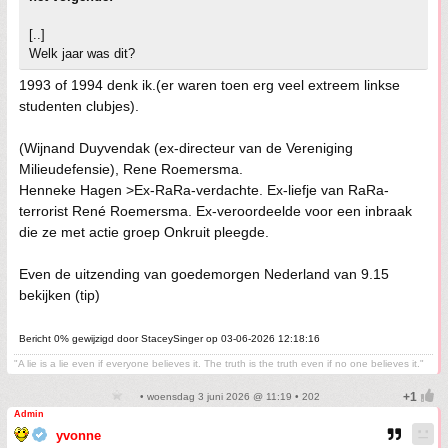
[..]
Welk jaar was dit?
1993 of 1994 denk ik.(er waren toen erg veel extreem linkse
studenten clubjes).
(Wijnand Duyvendak (ex-directeur van de Vereniging
Milieudefensie), Rene Roemersma.
Henneke Hagen >Ex-RaRa-verdachte. Ex-liefje van RaRa-
terrorist René Roemersma. Ex-veroordeelde voor een inbraak
die ze met actie groep Onkruit pleegde.
Even de uitzending van goedemorgen Nederland van 9.15
bekijken (tip)
Bericht 0% gewijzigd door StaceySinger op 03-06-2026 12:18:16
"A lie is a lie even if everyone believes it. The truth is the truth even if no one believes it."
• woensdag 3 juni 2026 @ 11:19 • 202
Admin
yvonne