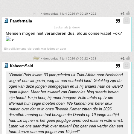
• donderdag 4 juni 2026 @ 00:10 • 222
Parafernalia
Leuker als je denkt
Mensen mogen niet veranderen dus, aldus conservatief Fok?
Eindelijk iemand die denkt wat iedereen zegt
• donderdag 4 juni 2026 @ 09:22 • 223
KaheemSaid
"Donald Pols kwam 33 jaar geleden uit Zuid-Afrika naar Nederland,
weg uit een wit gezin, weg uit een verdeeld land. Gelukkig zijn de
ogen van deze jongen opengegaan en is hij anders naar de wereld
gaan kijken. Maar het zwaard van Damocles hing steeds boven
zijn hoofd. En ja hoor, hij moet hangen! Volle tafels op tv die
allemaal hun zegje moeten doen. We kunnen ons beter druk
maken over dat er in onze Tweede Kamer zitten die in 2026
diezelfde mening en taal bezigen die Donald op 19-jarige leeftijd
had. En bij hen is het geen jeugdige overmoed maar in volle ernst.
Laten we ons daar druk over maken! Dat gaat veel verder dan een
foute keuze van een jongen van 19 jaar!"