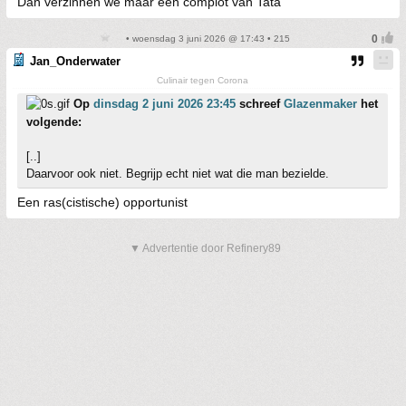
Dan verzinnen we maar een complot van Tata
• woensdag 3 juni 2026 @ 17:43 • 215
Jan_Onderwater
Culinair tegen Corona
Op
dinsdag 2 juni 2026 23:45
schreef
Glazenmaker
het
volgende:
[..]
Daarvoor ook niet. Begrijp echt niet wat die man bezielde.
Een ras(cistische) opportunist
▼ Advertentie door Refinery89