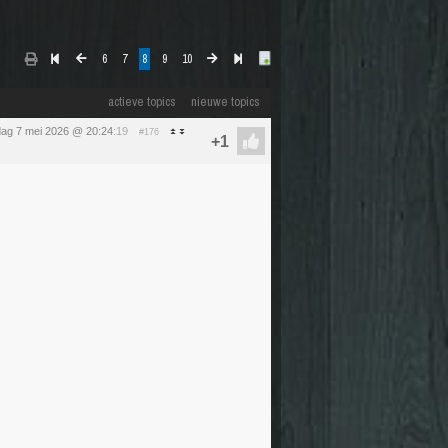
6
7
8
9
10
actieve topics
nieuwe topics
ag 7 mei 2026 @ 20:24
:19
#176