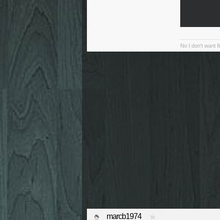
No I don't want f
marcb1974