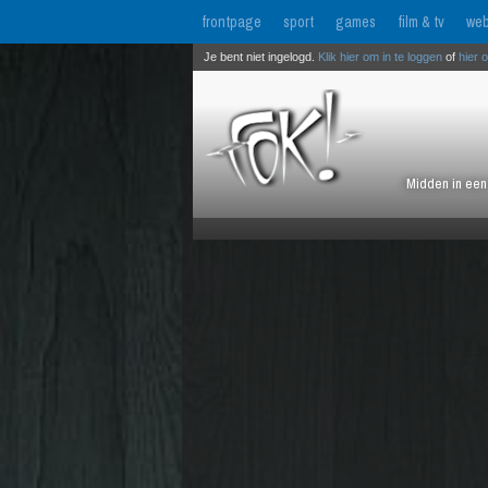
frontpage
sport
games
film & tv
web
Je bent niet ingelogd.
Klik hier om in te loggen
of
hier 
Midden in een 