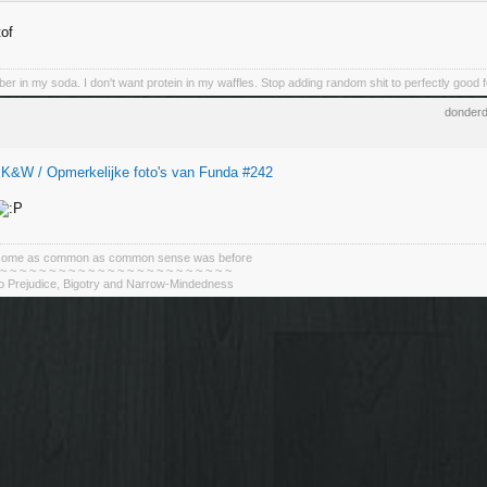
tof
iber in my soda. I don't want protein in my waffles. Stop adding random shit to perfectly good 
donderd
 K&W / Opmerkelijke foto's van Funda #242
become as common as common sense was before
 ~ ~ ~ ~ ~ ~ ~ ~ ~ ~ ~ ~ ~ ~ ~ ~ ~ ~ ~ ~ ~ ~ ~ ~
To Prejudice, Bigotry and Narrow-Mindedness