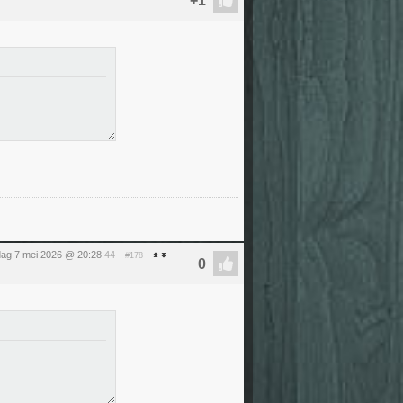
ag 7 mei 2026 @ 20:28
:44
#178