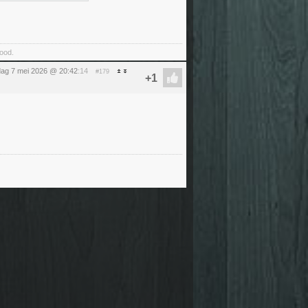
food.
ag 7 mei 2026 @ 20:42
:14
#179