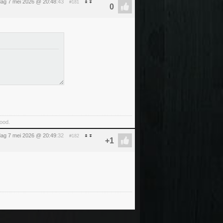
ag 7 mei 2026 @ 20:48
:43
#181
food.
ag 7 mei 2026 @ 20:49
:32
#182