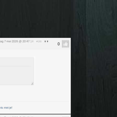
ag 7 mei 2026 @ 20:47
:14
#180
is met je!