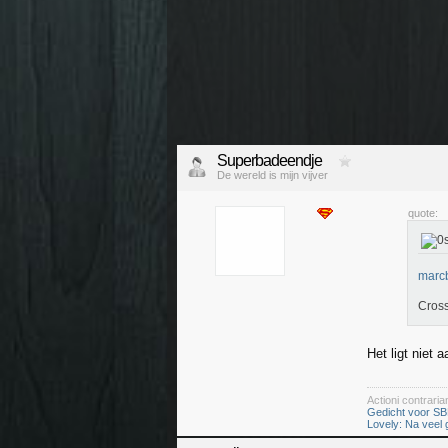
Superbadeendje
De wereld is mijn vijver
quote:
marcb
Cros
Het ligt niet 
Actioni contrar
Gedicht voor SB
Lovely: Na veel