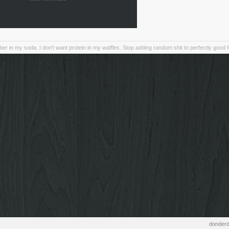
iber in my soda. I don't want protein in my waffles. Stop adding random shit to perfectly good 
donderd