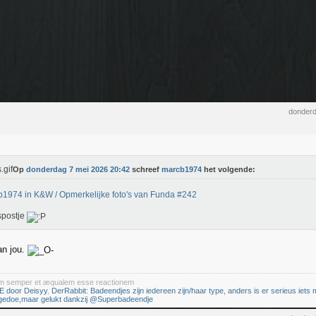
donderd
Op
donderdag 7 mei 2026 20:42
schreef
marcb1974
het volgende:
1974 in K&W / Opmerkelijke foto's van Funda #242
spostje
aan jou.
iam semper et æqualem esse reactionem
E door Deisyy
,
DerRabbit: Badeendjes zijn iedereen zijn/haar type, anders is er serieus iets m
 gedoe,maar gelukt dankzij @Superbadeendje