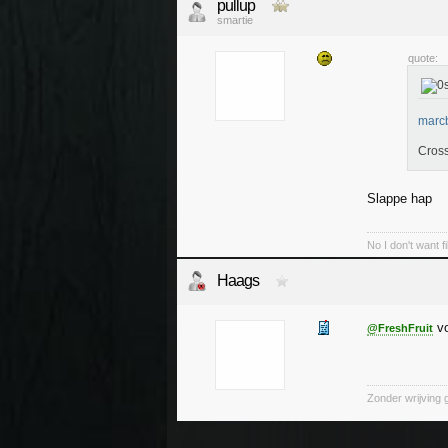
pullup
smartie
quote:
marcb
Cros
Slappe hap
No I don't want f
Haags
vo
@FreshFruit
Zonder wrijving 