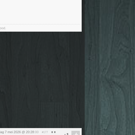
food.
ag 7 mei 2026 @ 20:28
:00
#177