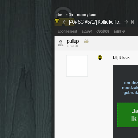
Index
»
40+ - memory lane
[40+ SC #5717] Koffie koffie...
abonnement
Unibet
Coolblue
Bitvavo
pullup
smartie
Blijft leuk
om dez
noodzake
gebruik
J
ik