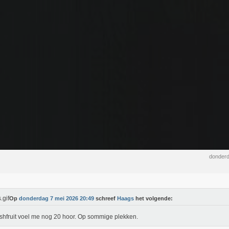
donderd
Op
donderdag 7 mei 2026 20:49
schreef
Haags
het volgende:
shfruit voel me nog 20 hoor. Op sommige plekken.