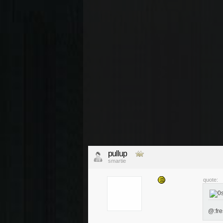
pullup
smartie
quote:
@:fre