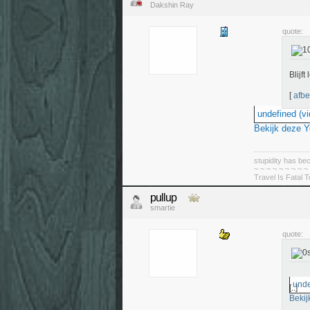
Dakshin Ray
quote:
Blijft
[
afbe
undefined (vi
Bekijk deze 
stupidity has 
~ ~ ~ ~ ~ ~ ~ ~ ~
Travel Is Fatal 
pullup
smartie
quote:
unde
[..]
Bekij