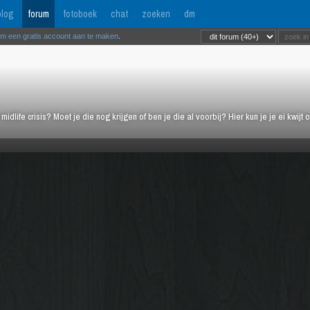
log
forum
fotoboek
chat
zoeken
dm
om een gratis account aan te maken
.
midlife crisis? Moet je die nog krijgen of ben je die al voorbij? Hier kun je je ei kwi