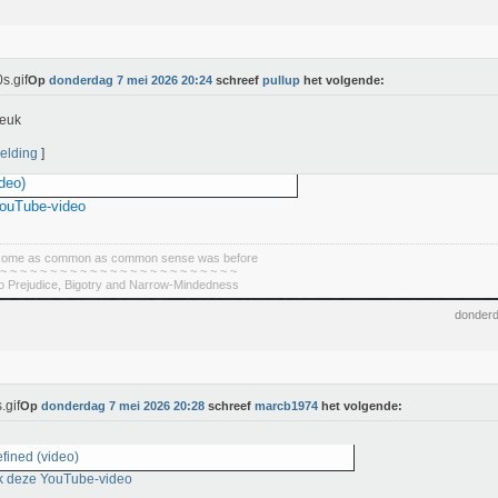
Op
donderdag 7 mei 2026 20:24
schreef
pullup
het volgende:
 leuk
elding
]
deo)
YouTube-video
become as common as common sense was before
 ~ ~ ~ ~ ~ ~ ~ ~ ~ ~ ~ ~ ~ ~ ~ ~ ~ ~ ~ ~ ~ ~ ~ ~
To Prejudice, Bigotry and Narrow-Mindedness
donderd
Op
donderdag 7 mei 2026 20:28
schreef
marcb1974
het volgende:
fined (video)
k deze YouTube-video