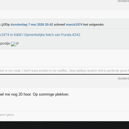
donderd
Op
donderdag 7 mei 2026 20:42
schreef
marcb1974
het volgende:
1974 in K&W / Opmerkelijke foto's van Funda #242
spostje
iber in my soda. I don't want protein in my waffles. Stop adding random shit to perfectly good 
donderd
el me nog 20 hoor. Op sommige plekken.
geen glans