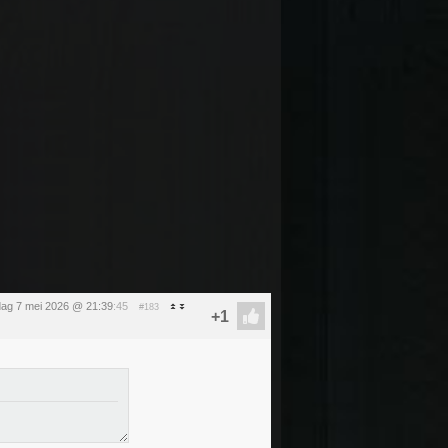
ag 7 mei 2026 @ 21:39
:45
#183