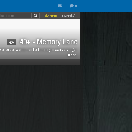
doneren
inbreuk?
40+ - Memory Lane
40+
jt over ouder worden en herinneringen aan vervlogen
tijden.