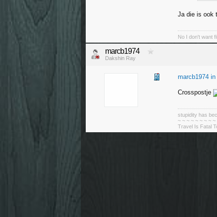
Ja die is ook 
No I don't want f
marcb1974
Dakshin Ray
marcb1974 in
Crosspostje
stupidity has 
~ ~ ~ ~ ~ ~ ~ ~ ~
Travel Is Fatal 