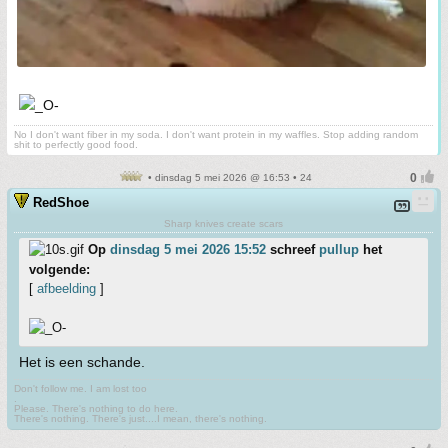
No I don't want fiber in my soda. I don't want protein in my waffles. Stop adding random
shit to perfectly good food.
• dinsdag 5 mei 2026 @ 16:53 • 24
RedShoe
Sharp knives create scars
Op
dinsdag 5 mei 2026 15:52
schreef
pullup
het
volgende:
[
afbeelding
]
Het is een schande.
Don't follow me. I am lost too
.
Please. There's nothing to do here.
There's nothing. There's just....I mean, there's nothing.