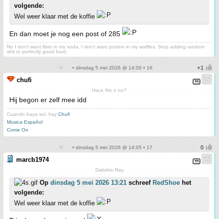
volgende:
Wel weer klaar met de koffie
En dan moet je nog een post of 285
No I don't want fiber in my soda. I don't want protein in my waffles. Stop adding random
shit to perfectly good food.
• dinsdag 5 mei 2026 @ 14:00 • 16
chufi
Hace frio o no?
Hij begon er zelf mee idd
Cuando haya sol, hay
Chufi
Musica Español
Come On
• dinsdag 5 mei 2026 @ 14:05 • 17
marcb1974
Dakshin Ray
Op
dinsdag 5 mei 2026 13:21
schreef
RedShoe
het
volgende:
Wel weer klaar met de koffie