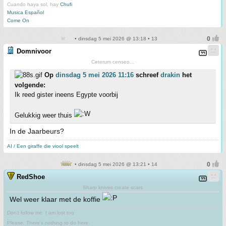
Cuando haya sol, hay
Chufi
Musica Español
Come On
• dinsdag 5 mei 2026 @ 13:18 • 13
Domnivoor
Ceterum censeo...
Op
dinsdag 5 mei 2026 11:16
schreef
drakin
het
volgende:
Ik reed gister ineens Egypte voorbij
Gelukkig weer thuis
In de Jaarbeurs?
AI / Een giraffe die viool speelt
• dinsdag 5 mei 2026 @ 13:21 • 14
RedShoe
Sharp knives create scars
Wel weer klaar met de koffie
Don't follow me. I am lost too
.
Please. There's nothing to do here.