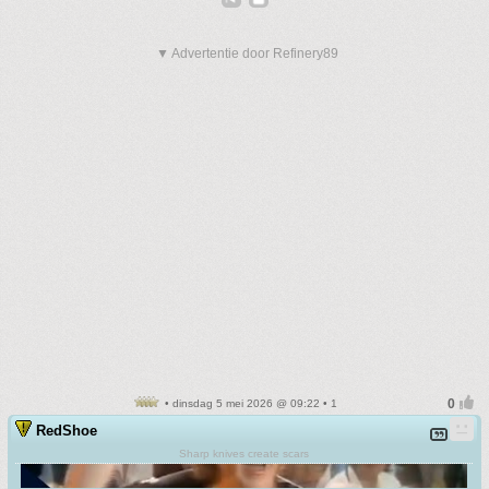
▼ Advertentie door Refinery89
• dinsdag 5 mei 2026 @ 09:22 • 1
RedShoe
Sharp knives create scars