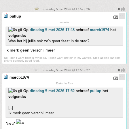
• dinsdag 5 mei 2026 @ 17:52 • 26
pullup
smartie
Op
dinsdag 5 mei 2026 17:48
schreef
marcb1974
het
volgende:
Was het bij jullie ook zo'n groot feest in de stad?
Ik merk geen verschil meer
No I don't want fiber in my soda. I don't want protein in my waffles. Stop adding random
shit to perfectly good food.
• dinsdag 5 mei 2026 @ 17:53 • 27
marcb1974
Dakshin Ray
Op
dinsdag 5 mei 2026 17:52
schreef
pullup
het
volgende:
[..]
Ik merk geen verschil meer
Niet?