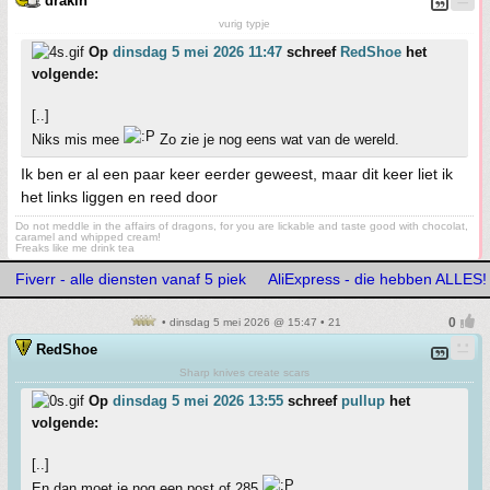
drakin
vurig typje
Op
dinsdag 5 mei 2026 11:47
schreef
RedShoe
het
volgende:
[..]
Niks mis mee
Zo zie je nog eens wat van de wereld.
Ik ben er al een paar keer eerder geweest, maar dit keer liet ik
het links liggen en reed door
Do not meddle in the affairs of dragons, for you are lickable and taste good with chocolat,
caramel and whipped cream!
Freaks like me drink tea
Fiverr - alle diensten vanaf 5 piek
AliExpress - die hebben ALLES!
• dinsdag 5 mei 2026 @ 15:47 • 21
RedShoe
Sharp knives create scars
Op
dinsdag 5 mei 2026 13:55
schreef
pullup
het
volgende:
[..]
En dan moet je nog een post of 285