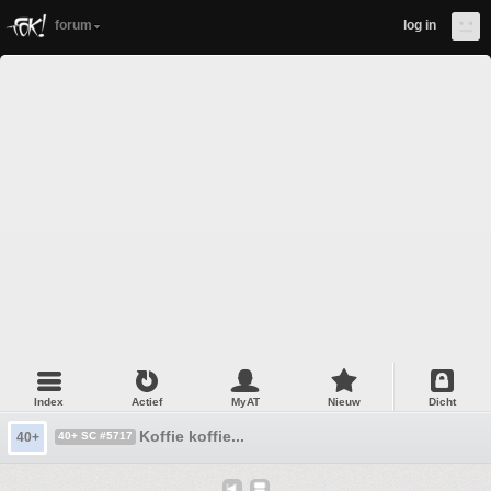
forum
log in
Index
Actief
MyAT
Nieuw
Dicht
Koffie koffie...
40+
40+ SC #5717