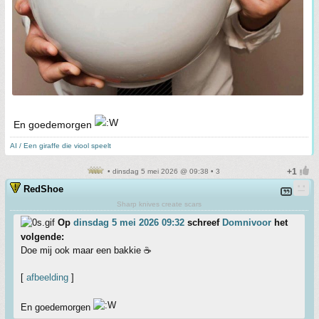
En goedemorgen
AI / Een giraffe die viool speelt
• dinsdag 5 mei 2026 @ 09:38 • 3
RedShoe
Sharp knives create scars
Op
dinsdag 5 mei 2026 09:32
schreef
Domnivoor
het
volgende:
Doe mij ook maar een bakkie ☕️
[
afbeelding
]
En goedemorgen