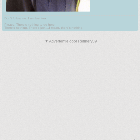
Don't follow me. I am lost too
.
Please. There's nothing to do here.
There's nothing. There's just....I mean, there's nothing.
▼ Advertentie door Refinery89