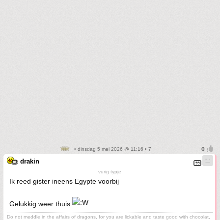
• dinsdag 5 mei 2026 @ 11:16 • 7
drakin
vurig typje
Ik reed gister ineens Egypte voorbij
Gelukkig weer thuis
Do not meddle in the affairs of dragons, for you are lickable and taste good with chocolat,