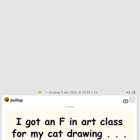
• dinsdag 5 mei 2026 @ 15:52 • 23
pullup
smartie