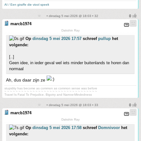
AI / Een giraffe die viool speelt
• dinsdag 5 mei 2026 @ 18:03 • 32
marcb1974
Dakshin Ray
Op
dinsdag 5 mei 2026 17:57
schreef
pullup
het
volgende:
[..]
Geen idee, in ieder geval wel iets minder buitenlands te horen dan
normaal
Ah, dus daar zijn ze
stupidity has become as common as common sense was before
~ ~ ~ ~ ~ ~ ~ ~ ~ ~ ~ ~ ~ ~ ~ ~ ~ ~ ~ ~ ~ ~ ~ ~ ~ ~ ~ ~ ~ ~ ~ ~ ~
Travel Is Fatal To Prejudice, Bigotry and Narrow-Mindedness
• dinsdag 5 mei 2026 @ 18:03 • 33
marcb1974
Dakshin Ray
Op
dinsdag 5 mei 2026 17:58
schreef
Domnivoor
het
volgende: