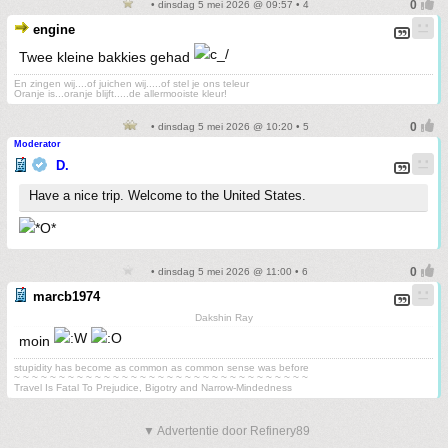
• dinsdag 5 mei 2026 @ 09:57 • 4
engine
Twee kleine bakkies gehad
En zingen wij....of juichen wij.....of stel je ons teleur
Oranje is...oranje blijft.....de allermooiste kleur!
• dinsdag 5 mei 2026 @ 10:20 • 5
Moderator
D.
Have a nice trip. Welcome to the United States.
• dinsdag 5 mei 2026 @ 11:00 • 6
marcb1974
Dakshin Ray
moin
stupidity has become as common as common sense was before
~ ~ ~ ~ ~ ~ ~ ~ ~ ~ ~ ~ ~ ~ ~ ~ ~ ~ ~ ~ ~ ~ ~ ~ ~ ~ ~ ~ ~ ~ ~ ~ ~
Travel Is Fatal To Prejudice, Bigotry and Narrow-Mindedness
▼ Advertentie door Refinery89