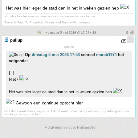
Het was hier leger de stad dan in het in weken gezien heb
stupidity has become as common as common sense was before
~ ~ ~ ~ ~ ~ ~ ~ ~ ~ ~ ~ ~ ~ ~ ~ ~ ~ ~ ~ ~ ~ ~ ~ ~ ~ ~ ~ ~ ~ ~ ~ ~
Travel Is Fatal To Prejudice, Bigotry and Narrow-Mindedness
• dinsdag 5 mei 2026 @ 17:54 • 28
pullup
smartie
Op
dinsdag 5 mei 2026 17:53
schreef
marcb1974
het
volgende:
[..]
Niet?
Het was hier leger de stad dan in het in weken gezien heb
Gewoon een continue optocht hier
No I don't want fiber in my soda. I don't want protein in my waffles. Stop adding random
shit to perfectly good food.
▼ Advertentie door Refinery89