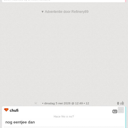
▼ Advertentie door Refinery89
• dinsdag 5 mei 2026 @ 12:49 • 12
chufi
Hace frio o no?
nog eentjee dan