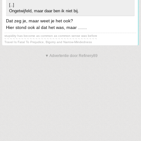
[..]
Ongetwijfeld, maar daar ben ik niet bij.
Dat zeg je, maar weet je het ook?
Hier stond ook al dat het was, maar .......
stupidity has become as common as common sense was before
~ ~ ~ ~ ~ ~ ~ ~ ~ ~ ~ ~ ~ ~ ~ ~ ~ ~ ~ ~ ~ ~ ~ ~ ~ ~ ~ ~ ~ ~ ~ ~ ~
Travel Is Fatal To Prejudice, Bigotry and Narrow-Mindedness
▼ Advertentie door Refinery89