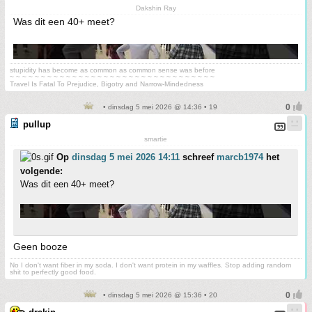
Dakshin Ray
Was dit een 40+ meet?
stupidity has become as common as common sense was before
~ ~ ~ ~ ~ ~ ~ ~ ~ ~ ~ ~ ~ ~ ~ ~ ~ ~ ~ ~ ~ ~ ~ ~ ~ ~ ~ ~ ~ ~ ~ ~ ~
Travel Is Fatal To Prejudice, Bigotry and Narrow-Mindedness
• dinsdag 5 mei 2026 @ 14:36 • 19
pullup
smartie
Op
dinsdag 5 mei 2026 14:11
schreef
marcb1974
het
volgende:
Was dit een 40+ meet?
Geen booze
No I don't want fiber in my soda. I don't want protein in my waffles. Stop adding random
shit to perfectly good food.
• dinsdag 5 mei 2026 @ 15:36 • 20