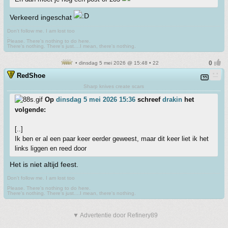
Verkeerd ingeschat
Don't follow me. I am lost too
.
Please. There's nothing to do here.
There's nothing. There's just....I mean, there's nothing.
• dinsdag 5 mei 2026 @ 15:48 • 22
RedShoe
Sharp knives create scars
Op
dinsdag 5 mei 2026 15:36
schreef
drakin
het
volgende:
[..]
Ik ben er al een paar keer eerder geweest, maar dit keer liet ik het
links liggen en reed door
Het is niet altijd feest.
Don't follow me. I am lost too
.
Please. There's nothing to do here.
There's nothing. There's just....I mean, there's nothing.
▼ Advertentie door Refinery89