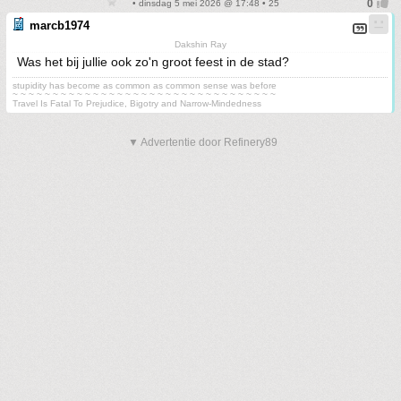
• dinsdag 5 mei 2026 @ 17:48 • 25
marcb1974
Dakshin Ray
Was het bij jullie ook zo'n groot feest in de stad?
stupidity has become as common as common sense was before
~ ~ ~ ~ ~ ~ ~ ~ ~ ~ ~ ~ ~ ~ ~ ~ ~ ~ ~ ~ ~ ~ ~ ~ ~ ~ ~ ~ ~ ~ ~ ~ ~
Travel Is Fatal To Prejudice, Bigotry and Narrow-Mindedness
▼ Advertentie door Refinery89