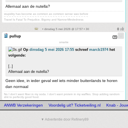
Allemaal aan de nutella?
stupidity has become as common as common sense was before
~ ~ ~ ~ ~ ~ ~ ~ ~ ~ ~ ~ ~ ~ ~ ~ ~ ~ ~ ~ ~ ~ ~ ~ ~ ~ ~ ~ ~ ~ ~ ~ ~
Travel Is Fatal To Prejudice, Bigotry and Narrow-Mindedness
• dinsdag 5 mei 2026 @ 17:57 • 30
pullup
smartie
Op
dinsdag 5 mei 2026 17:55
schreef
marcb1974
het
volgende:
[..]
Allemaal aan de nutella?
Geen idee, in ieder geval wel iets minder buitenlands te horen
dan normaal
No I don't want fiber in my soda. I don't want protein in my waffles. Stop adding random
shit to perfectly good food.
ANWB Verzekeringen
Voordelig uit? Ticketveiling.nl
Knab - Jouw
▼ Advertentie door Refinery89