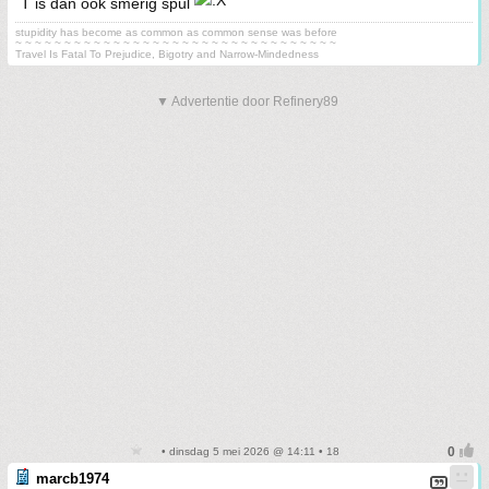
T is dan ook smerig spul
stupidity has become as common as common sense was before
~ ~ ~ ~ ~ ~ ~ ~ ~ ~ ~ ~ ~ ~ ~ ~ ~ ~ ~ ~ ~ ~ ~ ~ ~ ~ ~ ~ ~ ~ ~ ~ ~
Travel Is Fatal To Prejudice, Bigotry and Narrow-Mindedness
▼ Advertentie door Refinery89
• dinsdag 5 mei 2026 @ 14:11 • 18
marcb1974