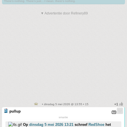
There's nothing. There's just....I mean, there's nothing.
▼ Advertentie door Refinery89
• dinsdag 5 mei 2026 @ 13:55 • 15
pullup
smartie
Op
dinsdag 5 mei 2026 13:21
schreef
RedShoe
het