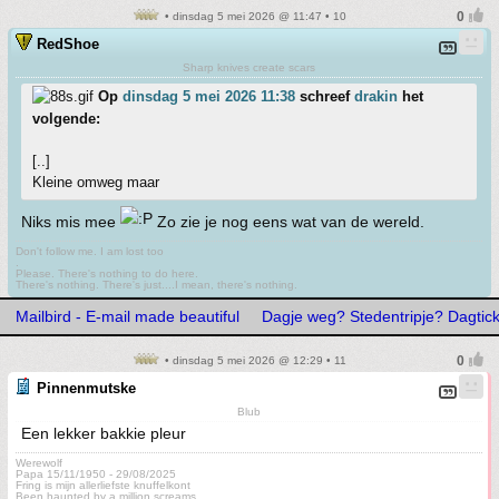
• dinsdag 5 mei 2026 @ 11:47 • 10
RedShoe
Sharp knives create scars
Op
dinsdag 5 mei 2026 11:38
schreef
drakin
het
volgende:
[..]
Kleine omweg maar
Niks mis mee
Zo zie je nog eens wat van de wereld.
Don't follow me. I am lost too
.
Please. There's nothing to do here.
There's nothing. There's just....I mean, there's nothing.
Mailbird - E-mail made beautiful
Dagje weg? Stedentripje? Dagtick
• dinsdag 5 mei 2026 @ 12:29 • 11
Pinnenmutske
Blub
Een lekker bakkie pleur
Werewolf
Papa 15/11/1950 - 29/08/2025
Fring is mijn allerliefste knuffelkont
Been haunted by a million screams