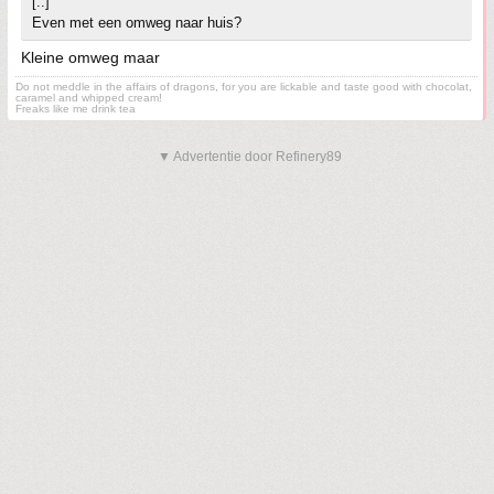
[..]
Even met een omweg naar huis?
Kleine omweg maar
Do not meddle in the affairs of dragons, for you are lickable and taste good with chocolat,
caramel and whipped cream!
Freaks like me drink tea
▼ Advertentie door Refinery89