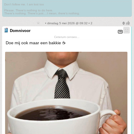
Don't follow me. I am lost too
.
Please. There's nothing to do here.
There's nothing. There's just....I mean, there's nothing.
• dinsdag 5 mei 2026 @ 09:32 • 2
Domnivoor
Ceterum censeo...
Doe mij ook maar een bakkie ☕️