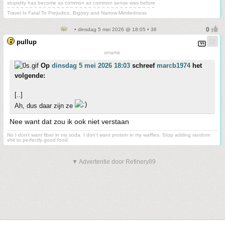
stupidity has become as common as common sense was before
~ ~ ~ ~ ~ ~ ~ ~ ~ ~ ~ ~ ~ ~ ~ ~ ~ ~ ~ ~ ~ ~ ~ ~ ~ ~ ~ ~ ~ ~ ~ ~ ~
Travel Is Fatal To Prejudice, Bigotry and Narrow-Mindedness
• dinsdag 5 mei 2026 @ 18:05 • 36
pullup
smartie
Op
dinsdag 5 mei 2026 18:03
schreef
marcb1974
het
volgende:
[..]
Ah, dus daar zijn ze
Nee want dat zou ik ook niet verstaan
No I don't want fiber in my soda. I don't want protein in my waffles. Stop adding random
shit to perfectly good food.
▼ Advertentie door Refinery89