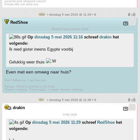
caramel and whipped cream!
Freaks like me drink tea
• dinsdag 5 mei 2026 @ 11:29 • 8
RedShoe
Sharp knives create scars
Op
dinsdag 5 mei 2026 11:16
schreef
drakin
het
volgende:
Ik reed gister ineens Egypte voorbij
Gelukkig weer thuis
Even met een omweg naar huis?
Don't follow me. I am lost too
.
Please. There's nothing to do here.
There's nothing. There's just....I mean, there's nothing.
• dinsdag 5 mei 2026 @ 11:38 • 9
drakin
vurig typje
Op
dinsdag 5 mei 2026 11:29
schreef
RedShoe
het
volgende: