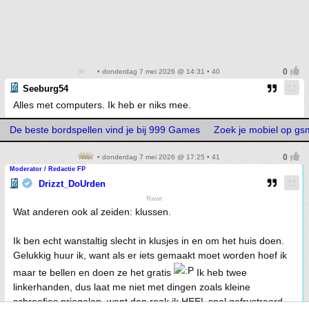
• donderdag 7 mei 2026 @ 14:31 • 40
Seeburg54
Alles met computers. Ik heb er niks mee.
De beste bordspellen vind je bij 999 Games
Zoek je mobiel op g
• donderdag 7 mei 2026 @ 17:25 • 41
Moderator / Redactie FP
Drizzt_DoUrden
Rawr
Wat anderen ook al zeiden: klussen.
Ik ben echt wanstaltig slecht in klusjes in en om het huis doen.
Gelukkig huur ik, want als er iets gemaakt moet worden hoef ik
maar te bellen en doen ze het gratis
Ik heb twee
linkerhanden, dus laat me niet met dingen zoals kleine
schroefjes priegelen, want dan raak ik HEEL snel gefrustreerd