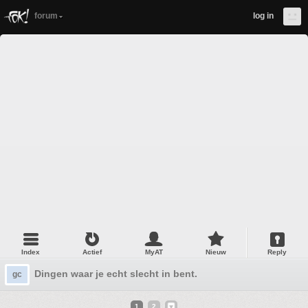
forum
log in
Index
Actief
MyAT
Nieuw
Reply
Dingen waar je echt slecht in bent.
gc
1
2