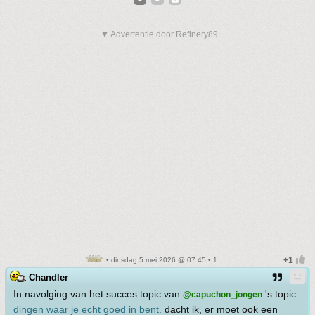
▼ Advertentie door Refinery89
• dinsdag 5 mei 2026 @ 07:45 • 1
Chandler
In navolging van het succes topic van
's topic
@capuchon_jongen
dingen waar je echt goed in bent.
dacht ik, er moet ook een