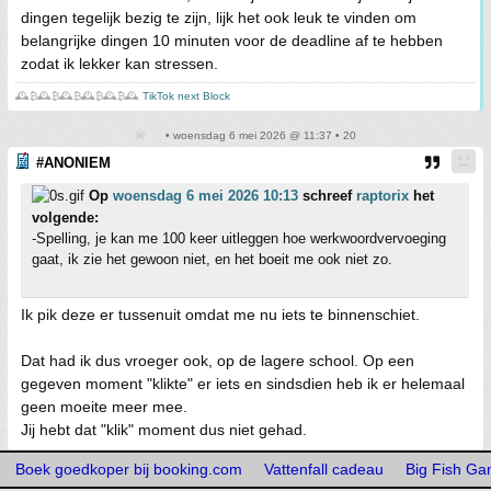
dingen tegelijk bezig te zijn, lijk het ook leuk te vinden om
belangrijke dingen 10 minuten voor de deadline af te hebben
zodat ik lekker kan stressen.
🕰️₿🕰️₿🕰️₿🕰️₿🕰️₿🕰️
TikTok next Block
• woensdag 6 mei 2026 @ 11:37 • 20
#ANONIEM
Op
woensdag 6 mei 2026 10:13
schreef
raptorix
het
volgende:
-Spelling, je kan me 100 keer uitleggen hoe werkwoordvervoeging
gaat, ik zie het gewoon niet, en het boeit me ook niet zo.
Ik pik deze er tussenuit omdat me nu iets te binnenschiet.
Dat had ik dus vroeger ook, op de lagere school. Op een
gegeven moment "klikte" er iets en sindsdien heb ik er helemaal
geen moeite meer mee.
Jij hebt dat "klik" moment dus niet gehad.
Boek goedkoper bij booking.com
Vattenfall cadeau
Big Fish G