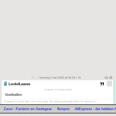
• dinsdag 5 mei 2026 @ 09:26 • 10
LordofLeaves
conjurer of cheap tricks
Voetballen.
“A wizard is never late, nor is he early .He arrives precisely when he means to.”
Zavvi - Fandom en Geekgear
Bonprix
AliExpress - die hebben