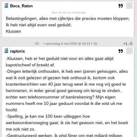
Boca_Raton
Voor al uw no nonsense
Belastingdingen, alles met cijfertjes die precies moeten kloppen;
Ik heb niet altijd even veel geduld;
Klussen
• woensdag 6 mei 2026 @ 10:13 • 19
raptorix
-Klussen, heb er het geduld niet voor en alles gaat altijd
kapot/scheef of breekt af.
-Dingen letterlijk onthouden, ik heb een ijzeren geheugen, alles
wat ik ooit gelezen of gezien heb onthoud ik, kortom ook
krantenberichten van 40 jaar terug weet ik me nog vrij goed te
herinneren, in ieder geval goed genoeg om terug te vinden.,
echter een telefoonnummer of bankrekening? Mijn eigen
nummers heeft me 10 jaar geduurt voordat ik die wist uit me
hoofd.
-Spelling, je kan me 100 keer uitleggen hoe
werkwoordvervoeging gaat, ik zie het gewoon niet, en het boeit
me ook niet zo.
-Gestructureerd werken, ik vind fijner om met miljard miljoen