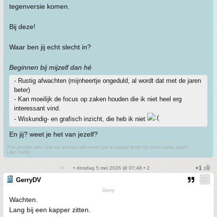
tegenversie komen.
Bij deze!
Waar ben jij echt slecht in?
Beginnen bij mijzelf dan hé
- Rustig afwachten (mijnheertje ongeduld, al wordt dat met de jaren
beter)
- Kan moeilijk de focus op zaken houden die ik niet heel erg
interessant vind.
- Wiskundig- en grafisch inzicht, die heb ik niet
En jij? weet je het van jezelf?
The people who lost my respect will never get a capital letter for their name again.
Like trump...
• dinsdag 5 mei 2026 @ 07:48 • 2
GerryDV
Gerry
Wachten.
Lang bij een kapper zitten.