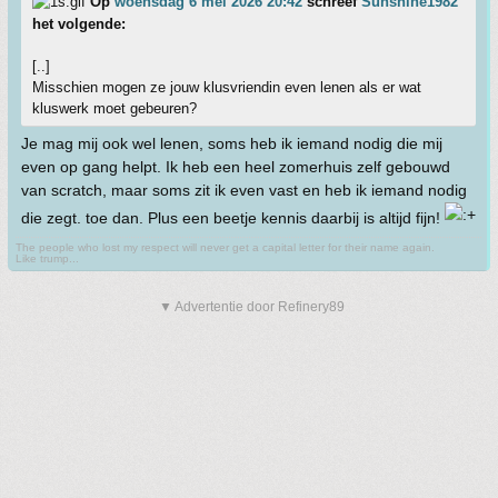
Op
woensdag 6 mei 2026 20:42
schreef
Sunshine1982
het volgende:
[..]
Misschien mogen ze jouw klusvriendin even lenen als er wat
kluswerk moet gebeuren?
Je mag mij ook wel lenen, soms heb ik iemand nodig die mij
even op gang helpt. Ik heb een heel zomerhuis zelf gebouwd
van scratch, maar soms zit ik even vast en heb ik iemand nodig
die zegt. toe dan. Plus een beetje kennis daarbij is altijd fijn!
The people who lost my respect will never get a capital letter for their name again.
Like trump...
▼ Advertentie door Refinery89