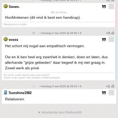
• dinsdag 5 mei 2026 @ 08:23 • 7
Seven.
We are Borg.
Hoofdrekenen (dit vind ik best een handicap).
Resistance is futile.
• dinsdag 5 mei 2026 @ 08:50 • 8
vosss
Het schort mij nogal aan empathisch vermogen.
Ow en ik ben heel erg zwart/wit in denken, doen en laten, dus
allerhande "grijze gebieden" daar begeef ik mij niet graag in.
Zowel werk als privé.
De oude oude layout was veel beter!!
vosss is de naam, met dubbel s welteverstaan.
• dinsdag 5 mei 2026 @ 09:25 • 9
Sunshine1982
Relativeren.
▼ Advertentie door Refinery89