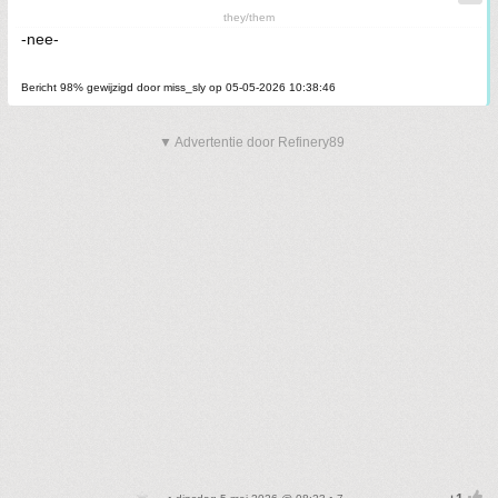
they/them
-nee-
Bericht 98% gewijzigd door miss_sly op 05-05-2026 10:38:46
▼ Advertentie door Refinery89