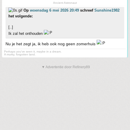
Ancient Astronaut
Op
woensdag 6 mei 2026 20:49
schreef
Sunshine1982
het volgende:
[..]
Ik zal het onthouden
Nu je het zegt ja, ik heb ook nog geen zomerhuis
Perhaps you've seen it, maybe in a dream.
A murky, forgotten land.
▼ Advertentie door Refinery89