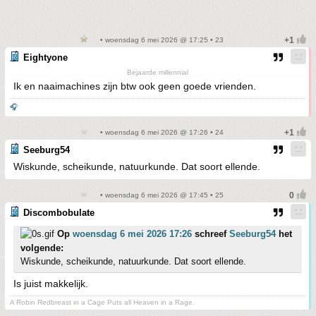
• woensdag 6 mei 2026 @ 17:25 • 23
Eightyone
Bejaarde millennial
Ik en naaimachines zijn btw ook geen goede vrienden.
🎧
• woensdag 6 mei 2026 @ 17:26 • 24
Seeburg54
Wiskunde, scheikunde, natuurkunde. Dat soort ellende.
• woensdag 6 mei 2026 @ 17:45 • 25
Discombobulate
Op
woensdag 6 mei 2026 17:26
schreef
Seeburg54
het
volgende:
Wiskunde, scheikunde, natuurkunde. Dat soort ellende.
Is juist makkelijk.
A Robin Redbreast in a Cage Puts all Heaven in a Rage.