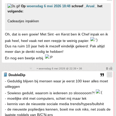
Op
woensdag 6 mei 2026 18:48
schreef
_Arual_
het
volgende:
Cadeautjes inpakken
Oh, dat is een goeie! Met Sint -en Kerst ben ik Chef inpak en ik
pak heel, heel vaak net een reepje te weinig papier.
Dus na ruim 10 jaar heb ik mezelf eindelijk geleerd: Pak altijd
meer dan je denkt nodig te hebben!
En nog een beetje erbij.
• woensdag 6 mei 2026 @ 22:39 • 36
DoubleDip
- Geduldig blijven bij mensen waar je eerst 100 keer alles moet
uitleggen
- Sowieso geduld, waarom is iedereen zo sloooooom?!
- moeilijke shit met computers, schiet mij maar lek
- kennis van de nieuwste sociale media trends/hypes/bullshit
- de nieuwste popliedjes kennen, boeit me ook niks, net zoals de
laatste roddels van B/C'N-ers