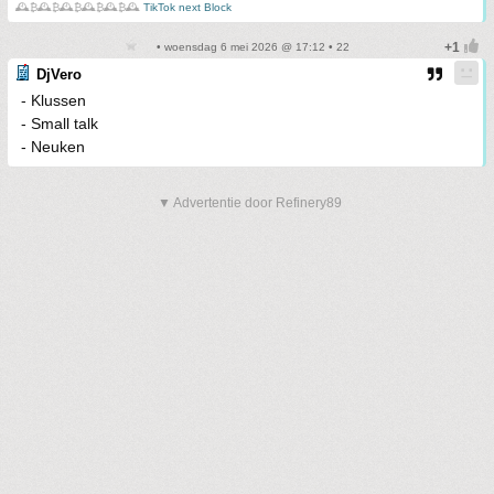
🕰️₿🕰️₿🕰️₿🕰️₿🕰️₿🕰️
TikTok next Block
• woensdag 6 mei 2026 @ 17:12 • 22
DjVero
- Klussen
- Small talk
- Neuken
▼ Advertentie door Refinery89