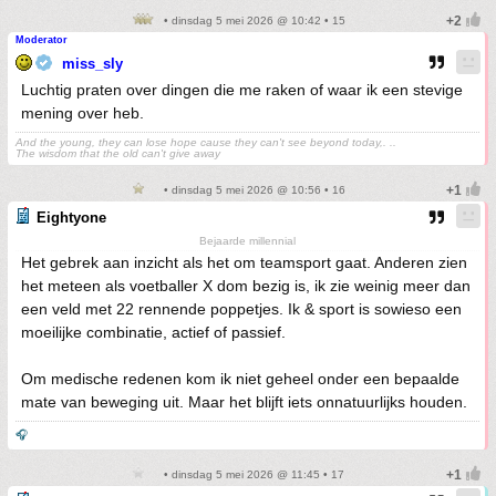
• dinsdag 5 mei 2026 @ 10:42 • 15
Moderator
miss_sly
Luchtig praten over dingen die me raken of waar ik een stevige
mening over heb.
And the young, they can lose hope cause they can't see beyond today,. ..
The wisdom that the old can't give away
• dinsdag 5 mei 2026 @ 10:56 • 16
Eightyone
Bejaarde millennial
Het gebrek aan inzicht als het om teamsport gaat. Anderen zien
het meteen als voetballer X dom bezig is, ik zie weinig meer dan
een veld met 22 rennende poppetjes. Ik & sport is sowieso een
moeilijke combinatie, actief of passief.
Om medische redenen kom ik niet geheel onder een bepaalde
mate van beweging uit. Maar het blijft iets onnatuurlijks houden.
🎧
• dinsdag 5 mei 2026 @ 11:45 • 17