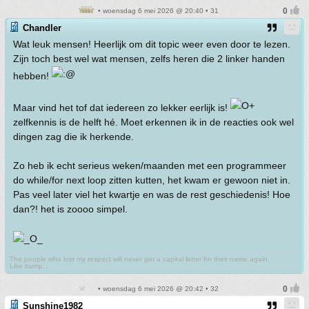
• woensdag 6 mei 2026 @ 20:40 • 31
Chandler
Wat leuk mensen! Heerlijk om dit topic weer even door te lezen.
Zijn toch best wel wat mensen, zelfs heren die 2 linker handen
hebben!
Maar vind het tof dat iedereen zo lekker eerlijk is!
zelfkennis is de helft hé. Moet erkennen ik in de reacties ook wel
dingen zag die ik herkende.
Zo heb ik echt serieus weken/maanden met een programmeer
do while/for next loop zitten kutten, het kwam er gewoon niet in.
Pas veel later viel het kwartje en was de rest geschiedenis! Hoe
dan?! het is zoooo simpel.
The people who lost my respect will never get a capital letter for their name again.
Like trump...
• woensdag 6 mei 2026 @ 20:42 • 32
Sunshine1982