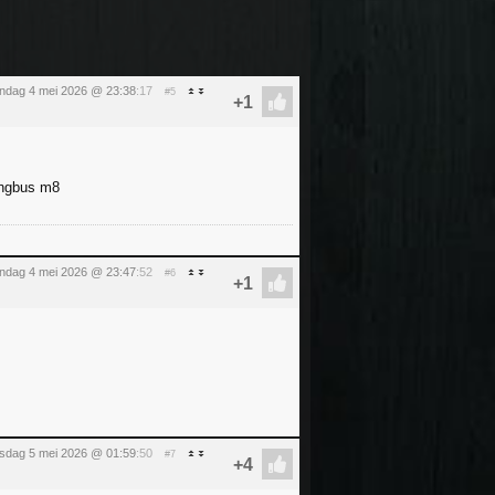
ndag 4 mei 2026 @ 23:38
:17
#5
engbus m8
ndag 4 mei 2026 @ 23:47
:52
#6
nsdag 5 mei 2026 @ 01:59
:50
#7