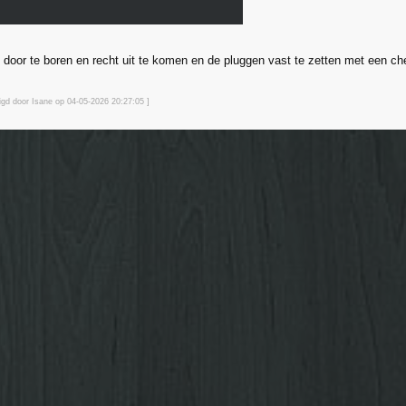
m door te boren en recht uit te komen en de pluggen vast te zetten met een ch
zigd door Isane op 04-05-2026 20:27
:05
]