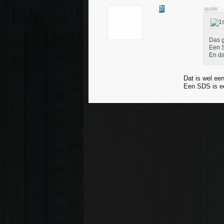
quote:
Das g
Een S
En da
Dat is wel een
Een SDS is e