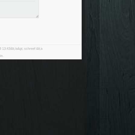
 13:43&lt;/a&gt; schreef &lt;a
in.