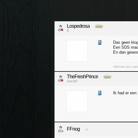
Lospedrosa
$
Das geen klop
Een SDS mach
En dan gewoo
Vakman pur san
TheFreshPrince
inactief
Ik had er een
FFnog