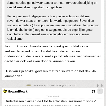
demonstraties gehad waar aanzet tot haat, terreurverheerlijking en
vandalisme allen ongestraft zijn gebleven.
Het signaal wordt afgegeven richting zulke activisten dat men
boven de wet staat en er toch niet wordt ingegrepen. Bovendien
worden de daders (disproportioneel met een migratieachtergrond uit
Islamitische landen) nog eens weggezet als de eigenlijke grote
slachtoffers. Het creëert een voedingsbodem voor nóg meer
radicalisme.
Ja idd. Dit is een kwestie van het gaat goed totdat ze de
verkeerde tegenkomen. En dat heeft deze man nu
ondervonden, die is overal met zijn rotclub mee weggekomen en
dacht hier ook wel even door te kunnen breken.
Hij is van zijn sokkel gevallen met zijn snufferd op het dek. Ja
jammer dan.
• donderdag 21 mei 2026 @ 12:26 • 40
HowardRoark
Tacticalized!
Ondertussen claimen de Flotilla activisten 'seksueel misbruik'