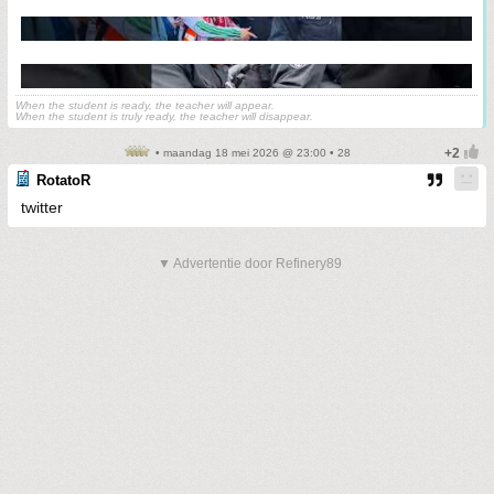
When the student is ready, the teacher will appear.
When the student is truly ready, the teacher will disappear.
• maandag 18 mei 2026 @ 23:00 • 28
RotatoR
twitter
▼ Advertentie door Refinery89