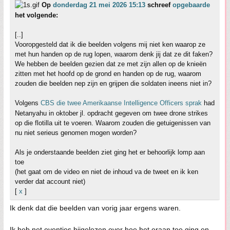
Op
donderdag 21 mei 2026 15:13
schreef
opgebaarde
het volgende:
[..]
Vooropgesteld dat ik die beelden volgens mij niet ken waarop ze
met hun handen op de rug lopen, waarom denk jij dat ze dit faken?
We hebben de beelden gezien dat ze met zijn allen op de knieën
zitten met het hoofd op de grond en handen op de rug, waarom
zouden die beelden nep zijn en grijpen die soldaten ineens niet in?
Volgens
CBS die twee Amerikaanse Intelligence Officers sprak
had
Netanyahu in oktober jl. opdracht gegeven om twee drone strikes
op die flotilla uit te voeren. Waarom zouden die getuigenissen van
nu niet serieus genomen mogen worden?
Als je onderstaande beelden ziet ging het er behoorlijk lomp aan
toe
(het gaat om de video en niet de inhoud va de tweet en ik ken
verder dat account niet)
[
x
]
Ik denk dat die beelden van vorig jaar ergens waren.
Ik heb net eventjes bijgelezen over hoe het eraan toe ging en