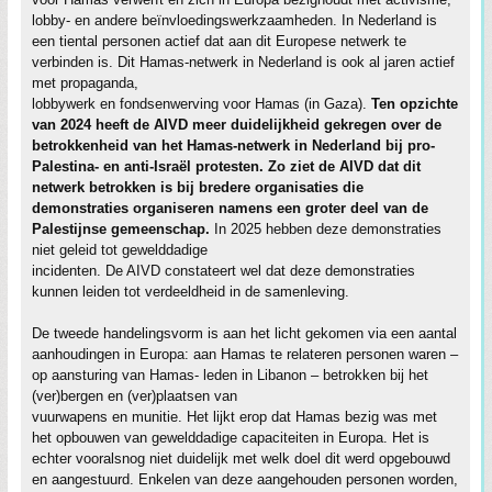
lobby- en andere beïnvloedingswerkzaamheden. In Nederland is
een tiental personen actief dat aan dit Europese netwerk te
verbinden is. Dit Hamas-netwerk in Nederland is ook al jaren actief
met propaganda,
lobbywerk en fondsenwerving voor Hamas (in Gaza).
Ten opzichte
van 2024 heeft de AIVD meer duidelijkheid gekregen over de
betrokkenheid van het Hamas-netwerk in Nederland bij pro-
Palestina- en anti-Israël­ protesten. Zo ziet de AIVD dat dit
netwerk betrokken is bij bredere organisaties die
demonstraties organiseren namens een groter deel van de
Palestijnse gemeenschap.
In 2025 hebben deze demonstraties
niet geleid tot gewelddadige
incidenten. De AIVD constateert wel dat deze demonstraties
kunnen leiden tot verdeeldheid in de samenleving.
De tweede handelingsvorm is aan het licht gekomen via een aantal
aanhoudingen in Europa: aan Hamas te relateren personen waren –
op aansturing van Hamas-­ leden in Libanon – betrokken bij het
(ver)bergen en (ver)plaatsen van
vuurwapens en munitie. Het lijkt erop dat Hamas bezig was met
het opbouwen van gewelddadige capaciteiten in Europa. Het is
echter vooralsnog niet duidelijk met welk doel dit werd opgebouwd
en aangestuurd. Enkelen van deze aangehouden personen worden,