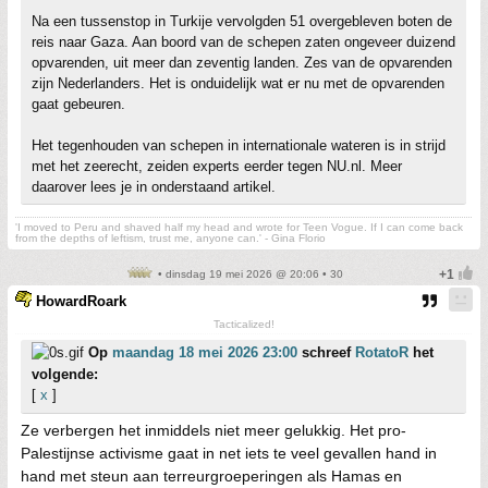
Na een tussenstop in Turkije vervolgden 51 overgebleven boten de
reis naar Gaza. Aan boord van de schepen zaten ongeveer duizend
opvarenden, uit meer dan zeventig landen. Zes van de opvarenden
zijn Nederlanders. Het is onduidelijk wat er nu met de opvarenden
gaat gebeuren.
Het tegenhouden van schepen in internationale wateren is in strijd
met het zeerecht, zeiden experts eerder tegen NU.nl. Meer
daarover lees je in onderstaand artikel.
'I moved to Peru and shaved half my head and wrote for Teen Vogue. If I can come back
from the depths of leftism, trust me, anyone can.' - Gina Florio
• dinsdag 19 mei 2026 @ 20:06 • 30
HowardRoark
Tacticalized!
Op
maandag 18 mei 2026 23:00
schreef
RotatoR
het
volgende:
[
x
]
Ze verbergen het inmiddels niet meer gelukkig. Het pro-
Palestijnse activisme gaat in net iets te veel gevallen hand in
hand met steun aan terreurgroeperingen als Hamas en