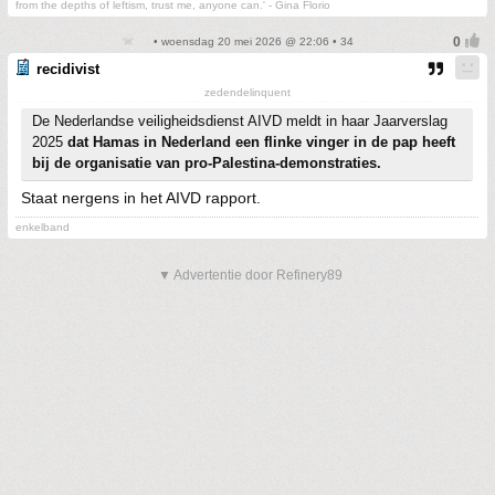
from the depths of leftism, trust me, anyone can.' - Gina Florio
• woensdag 20 mei 2026 @ 22:06 • 34
recidivist
zedendelinquent
De Nederlandse veiligheidsdienst AIVD meldt in haar Jaarverslag
2025
dat Hamas in Nederland een flinke vinger in de pap heeft
bij de organisatie van pro-Palestina-demonstraties.
Staat nergens in het AIVD rapport.
enkelband
▼ Advertentie door Refinery89