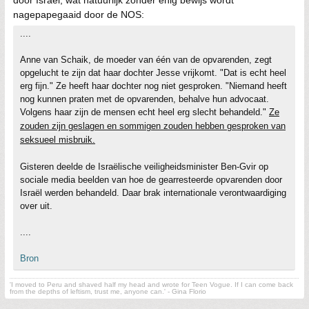
door Israël, wat natuurlijk zonder enig bewijs wordt
nagepapegaaid door de NOS:
....
Anne van Schaik, de moeder van één van de opvarenden, zegt
opgelucht te zijn dat haar dochter Jesse vrijkomt. "Dat is echt heel
erg fijn." Ze heeft haar dochter nog niet gesproken. "Niemand heeft
nog kunnen praten met de opvarenden, behalve hun advocaat.
Volgens haar zijn de mensen echt heel erg slecht behandeld."
Ze
zouden zijn geslagen en sommigen zouden hebben gesproken van
seksueel misbruik.
Gisteren deelde de Israëlische veiligheidsminister Ben-Gvir op
sociale media beelden van hoe de gearresteerde opvarenden door
Israël werden behandeld. Daar brak internationale verontwaardiging
over uit.
....
Bron
'I moved to Peru and shaved half my head and wrote for Teen Vogue. If I can come back
from the depths of leftism, trust me, anyone can.' - Gina Florio