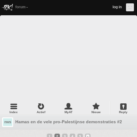
forum
log in
Index
Actief
MyAT
Nieuw
Reply
Hamas en de vele pro-Palestijnse demonstraties #2
nws
1
2
3
4
5