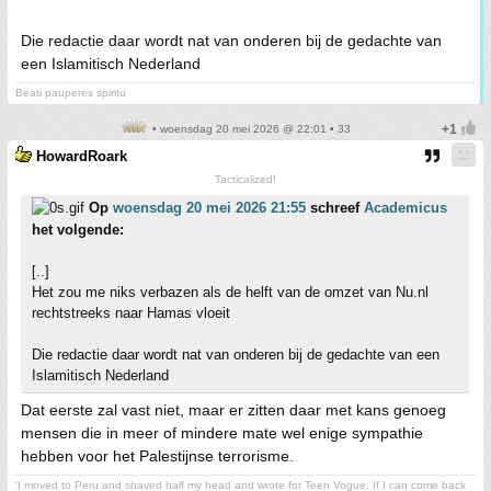
Die redactie daar wordt nat van onderen bij de gedachte van
een Islamitisch Nederland
Beati pauperes spiritu
• woensdag 20 mei 2026 @ 22:01 • 33
HowardRoark
Tacticalized!
Op
woensdag 20 mei 2026 21:55
schreef
Academicus
het volgende:
[..]
Het zou me niks verbazen als de helft van de omzet van Nu.nl
rechtstreeks naar Hamas vloeit
Die redactie daar wordt nat van onderen bij de gedachte van een
Islamitisch Nederland
Dat eerste zal vast niet, maar er zitten daar met kans genoeg
mensen die in meer of mindere mate wel enige sympathie
hebben voor het Palestijnse terrorisme.
'I moved to Peru and shaved half my head and wrote for Teen Vogue. If I can come back