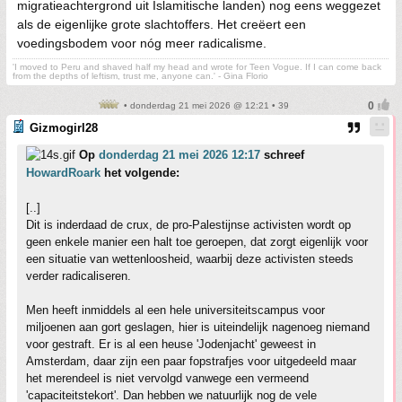
migratieachtergrond uit Islamitische landen) nog eens weggezet
als de eigenlijke grote slachtoffers. Het creëert een
voedingsbodem voor nóg meer radicalisme.
'I moved to Peru and shaved half my head and wrote for Teen Vogue. If I can come back
from the depths of leftism, trust me, anyone can.' - Gina Florio
• donderdag 21 mei 2026 @ 12:21 • 39
Gizmogirl28
Op
donderdag 21 mei 2026 12:17
schreef
HowardRoark
het volgende:
[..]
Dit is inderdaad de crux, de pro-Palestijnse activisten wordt op
geen enkele manier een halt toe geroepen, dat zorgt eigenlijk voor
een situatie van wettenloosheid, waarbij deze activisten steeds
verder radicaliseren.
Men heeft inmiddels al een hele universiteitscampus voor
miljoenen aan gort geslagen, hier is uiteindelijk nagenoeg niemand
voor gestraft. Er is al een heuse 'Jodenjacht' geweest in
Amsterdam, daar zijn een paar fopstrafjes voor uitgedeeld maar
het merendeel is niet vervolgd vanwege een vermeend
'capaciteitstekort'. Dan hebben we natuurlijk nog de vele