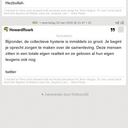
Hezbollah.
'I moved to Peru and shaved half my head and wrote for Teen Vogue. If I can come back
from the depths of leftism, trust me, anyone can.' - Gina Florio
• woensdag 20 mei 2026 @ 21:47 • 31
HowardRoark
Tacticalized!
Bijzonder, de collectieve hysterie is inmiddels zo groot. Je begint
je oprecht zorgen te maken over de samenleving. Deze mensen
zitten in een totale eigen realiteit en ze geloven al hun eigen
leugens ook nog.
twitter
'I moved to Peru and shaved half my head and wrote for Teen Vogue. If I can come back
from the depths of leftism, trust me, anyone can.' - Gina Florio
▼ Advertentie door Refinery89