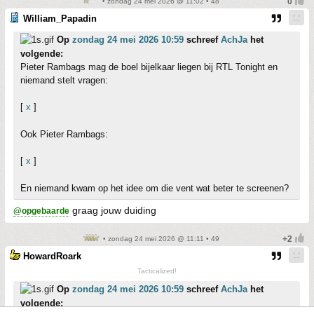
• zondag 24 mei 2026 @ 11:02 • 48
William_Papadin
Op
zondag 24 mei 2026 10:59
schreef
AchJa
het
volgende:
Pieter Rambags mag de boel bijelkaar liegen bij RTL Tonight en
niemand stelt vragen:
[
x
]
Ook Pieter Rambags:
[
x
]
En niemand kwam op het idee om die vent wat beter te screenen?
graag jouw duiding
@opgebaarde
• zondag 24 mei 2026 @ 11:11 • 49
HowardRoark
Tacticalized!
Op
zondag 24 mei 2026 10:59
schreef
AchJa
het
volgende: