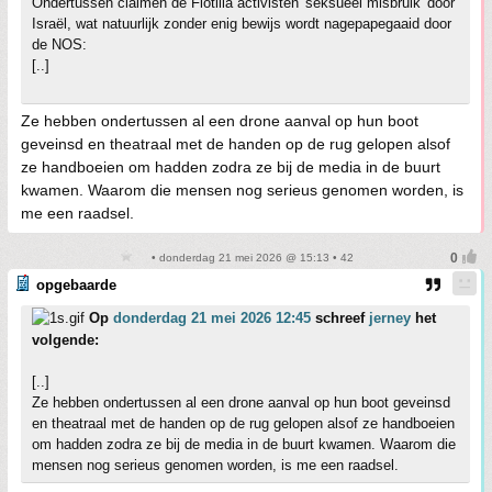
Ondertussen claimen de Flotilla activisten 'seksueel misbruik' door
Israël, wat natuurlijk zonder enig bewijs wordt nagepapegaaid door
de NOS:
[..]
Ze hebben ondertussen al een drone aanval op hun boot
geveinsd en theatraal met de handen op de rug gelopen alsof
ze handboeien om hadden zodra ze bij de media in de buurt
kwamen. Waarom die mensen nog serieus genomen worden, is
me een raadsel.
• donderdag 21 mei 2026 @ 15:13 • 42
opgebaarde
Op
donderdag 21 mei 2026 12:45
schreef
jerney
het
volgende:
[..]
Ze hebben ondertussen al een drone aanval op hun boot geveinsd
en theatraal met de handen op de rug gelopen alsof ze handboeien
om hadden zodra ze bij de media in de buurt kwamen. Waarom die
mensen nog serieus genomen worden, is me een raadsel.