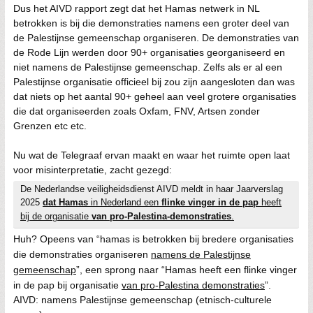
Dus het AIVD rapport zegt dat het Hamas netwerk in NL
betrokken is bij die demonstraties namens een groter deel van
de Palestijnse gemeenschap organiseren. De demonstraties van
de Rode Lijn werden door 90+ organisaties georganiseerd en
niet namens de Palestijnse gemeenschap. Zelfs als er al een
Palestijnse organisatie officieel bij zou zijn aangesloten dan was
dat niets op het aantal 90+ geheel aan veel grotere organisaties
die dat organiseerden zoals Oxfam, FNV, Artsen zonder
Grenzen etc etc.
Nu wat de Telegraaf ervan maakt en waar het ruimte open laat
voor misinterpretatie, zacht gezegd:
De Nederlandse veiligheidsdienst AIVD meldt in haar Jaarverslag
2025
dat Hamas
in Nederland een
flinke vinger in de pap
heeft
bij de organisatie
van pro-Palestina-demonstraties
.
Huh? Opeens van “hamas is betrokken bij bredere organisaties
die demonstraties organiseren
namens de Palestijnse
gemeenschap
”, een sprong naar “Hamas heeft een flinke vinger
in de pap bij organisatie
van pro-Palestina demonstraties
”.
AIVD: namens Palestijnse gemeenschap (etnisch-culturele