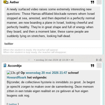
Aether
A newly surfaced video raises some extremely interesting new
questions: Those Hamas-affiliated blockade runners whom Israel
stopped at sea, arrested, and then deported in a perfectly normal
manner, are now boarding a plane in Israel, looking cheerful and
perfectly healthy. They're in great shape and full of energy when
they board, and then a moment later, these same people are
suddenly lying on stretchers, looking half-dead.
twitter
When the student is ready, the teacher will appear.
When the student is truly ready, the teacher will disappear.
• zondag 24 mei 2026 @ 10:28 • 46
Accordtje
Op
woensdag 20 mei 2026 21:47
schreef
HowardRoark
het volgende:
Bijzonder, de collectieve hysterie is inmiddels zo groot. Je begint
je oprecht zorgen te maken over de samenleving. Deze mensen
zitten in een totale eigen realiteit en ze geloven al hun eigen
leugens ook nog.
[
twitter
]