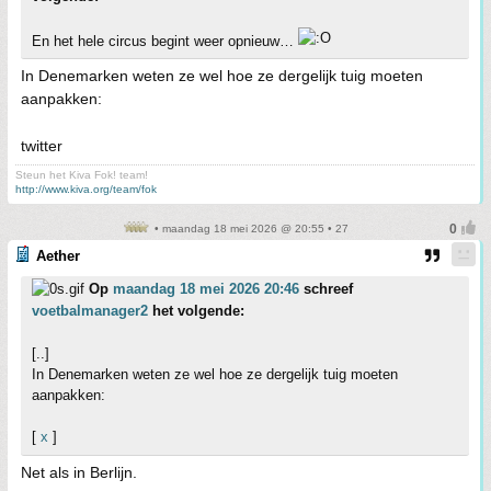
En het hele circus begint weer opnieuw…
In Denemarken weten ze wel hoe ze dergelijk tuig moeten
aanpakken:
twitter
Steun het Kiva Fok! team!
http://www.kiva.org/team/fok
• maandag 18 mei 2026 @ 20:55 • 27
Aether
Op
maandag 18 mei 2026 20:46
schreef
voetbalmanager2
het volgende:
[..]
In Denemarken weten ze wel hoe ze dergelijk tuig moeten
aanpakken:
[
x
]
Net als in Berlijn.