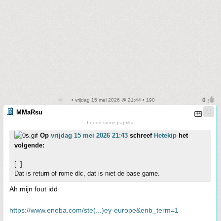
• vrijdag 15 mei 2026 @ 21:44 • 190
MMaRsu
I need some paprika
Op
vrijdag 15 mei 2026 21:43
schreef
Hetekip
het
volgende:
[..]
Dat is return of rome dlc, dat is niet de base game.
Ah mijn fout idd
https://www.eneba.com/ste(...)ey-europe&enb_term=1