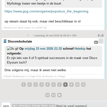
Mythology kwam een beetje in de buurt.
https://www.gog.com/en/game/populous_the_beginning
op steam staat hij ook, maar niet beschikbaar in nl
mentions en alerts staan uit, pm/dm mij
• zaterdag 16 mei 2026 @ 08:32 • 200
Discombobulate
Op
vrijdag 15 mei 2026 21:32
schreef
Hetekip
het
volgende:
Er zijn iets van 4 of 5 spiritual successors in de maak voor Disco
Elysium toch?
Drie volgens mij, maar ik weet niet welke.
A Robin Redbreast in a Cage Puts all Heaven in a Rage.
1
2
3
4
5
6
7
8
9
10
11
12
13
Veel te veel games!
gam
HET OFFICIËLE STEAM TOPIC #198