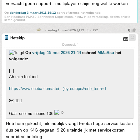
verwacht geen support - multiplayer schijnt nog wel te werken
Op
donderdag 3 maart 2011 19:12
schreef zeross het volgende:
Een Headmax PMX60 Sennheiser Koptelefoon, nieuw in de verpakking, slechts enkele
keren gebruikt.
• vrijdag 15 mei 2026 @ 21:53 • 192
Hetekip
Depressief
Op
vrijdag 15 mei 2026 21:44
schreef
MMaRsu
het
volgende:
[..]
Ah mijn fout idd
https://www.eneba.com/ste(...)ey-europe&enb_term=1
8€ 👍🏼🙂
Gaat snel nu ineens 10€
Heb hem gekocht, uiteindelijk vraagt Eneba hoge service kosten
dus ben op K4G gegaan. 9.26 uiteindelijk met servicekosten
voor ideal betaling.