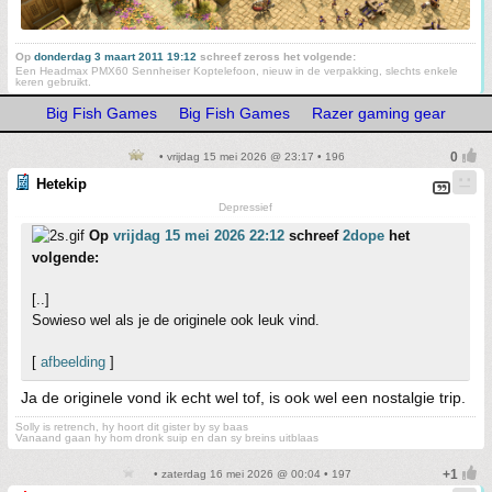
Op
donderdag 3 maart 2011 19:12
schreef zeross het volgende:
Een Headmax PMX60 Sennheiser Koptelefoon, nieuw in de verpakking, slechts enkele
keren gebruikt.
Big Fish Games
Big Fish Games
Razer gaming gear
• vrijdag 15 mei 2026 @ 23:17 • 196
Hetekip
Depressief
Op
vrijdag 15 mei 2026 22:12
schreef
2dope
het
volgende:
[..]
Sowieso wel als je de originele ook leuk vind.
[
afbeelding
]
Ja de originele vond ik echt wel tof, is ook wel een nostalgie trip.
Solly is retrench, hy hoort dit gister by sy baas
Vanaand gaan hy hom dronk suip en dan sy breins uitblaas
• zaterdag 16 mei 2026 @ 00:04 • 197