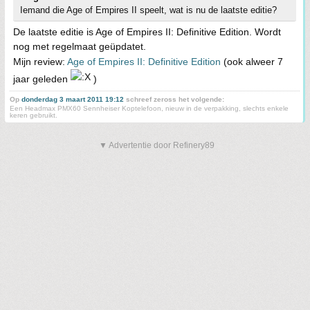
Iemand die Age of Empires II speelt, wat is nu de laatste editie?
De laatste editie is Age of Empires II: Definitive Edition. Wordt
nog met regelmaat geüpdatet.
Mijn review:
Age of Empires II: Definitive Edition
(ook alweer 7
jaar geleden
)
Op
donderdag 3 maart 2011 19:12
schreef zeross het volgende:
Een Headmax PMX60 Sennheiser Koptelefoon, nieuw in de verpakking, slechts enkele
keren gebruikt.
▼ Advertentie door Refinery89