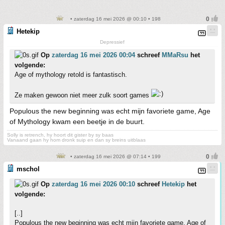
• zaterdag 16 mei 2026 @ 00:10 • 198
Hetekip
Depressief
Op
zaterdag 16 mei 2026 00:04
schreef
MMaRsu
het
volgende:
Age of mythology retold is fantastisch.
Ze maken gewoon niet meer zulk soort games
Populous the new beginning was echt mijn favoriete game, Age
of Mythology kwam een beetje in de buurt.
Solly is retrench, hy hoort dit gister by sy baas
Vanaand gaan hy hom dronk suip en dan sy breins uitblaas
• zaterdag 16 mei 2026 @ 07:14 • 199
mschol
Op
zaterdag 16 mei 2026 00:10
schreef
Hetekip
het
volgende:
[..]
Populous the new beginning was echt mijn favoriete game, Age of