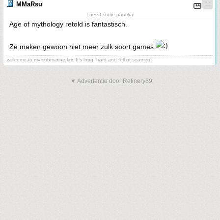
MMaRsu
I need some paprika
Age of mythology retold is fantastisch.
Ze maken gewoon niet meer zulk soort games
welcome to my submarine lair. It's long, hard and full of seamen!
▼ Advertentie door Refinery89