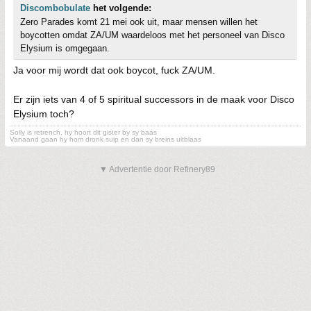
Discombobulate
het volgende:
Zero Parades komt 21 mei ook uit, maar mensen willen het
boycotten omdat ZA/UM waardeloos met het personeel van Disco
Elysium is omgegaan.
Ja voor mij wordt dat ook boycot, fuck ZA/UM.
Er zijn iets van 4 of 5 spiritual successors in de maak voor Disco
Elysium toch?
Solly is retrench, hy hoort dit gister by sy baas
Vanaand gaan hy hom dronk suip en dan sy breins uitblaas
▼ Advertentie door Refinery89