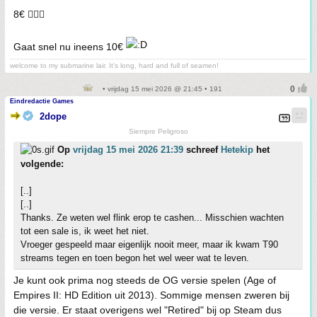
8€ 👍🏼🙂
Gaat snel nu ineens 10€
welcome to my submarine lair. It's long, hard and full of seamen!
• vrijdag 15 mei 2026 @ 21:45 • 191
Eindredactie Games
2dope
Siempre Peligroso
Op
vrijdag 15 mei 2026 21:39
schreef
Hetekip
het
volgende:
[..]
[..]
Thanks. Ze weten wel flink erop te cashen... Misschien wachten
tot een sale is, ik weet het niet.
Vroeger gespeeld maar eigenlijk nooit meer, maar ik kwam T90
streams tegen en toen begon het wel weer wat te leven.
Je kunt ook prima nog steeds de OG versie spelen (Age of
Empires II: HD Edition uit 2013). Sommige mensen zweren bij
die versie. Er staat overigens wel "Retired" bij op Steam dus