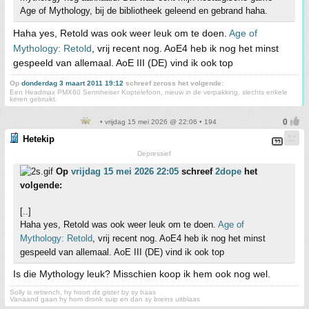
Age of Mythology, bij de bibliotheek geleend en gebrand haha.
Haha yes, Retold was ook weer leuk om te doen.
Age of
Mythology: Retold
, vrij recent nog. AoE4 heb ik nog het minst
gespeeld van allemaal. AoE III (DE) vind ik ook top
Op
donderdag 3 maart 2011 19:12
schreef zeross het volgende:
Een Headmax PMX60 Sennheiser Koptelefoon, nieuw in de verpakking, slechts enkele
keren gebruikt.
• vrijdag 15 mei 2026 @ 22:06 • 194
Hetekip
Depressief
Op
vrijdag 15 mei 2026 22:05
schreef
2dope
het
volgende:
[..]
Haha yes, Retold was ook weer leuk om te doen.
Age of
Mythology: Retold
, vrij recent nog. AoE4 heb ik nog het minst
gespeeld van allemaal. AoE III (DE) vind ik ook top
Is die Mythology leuk? Misschien koop ik hem ook nog wel.
Solly is retrench, hy hoort dit gister by sy baas
Vanaand gaan hy hom dronk suip en dan sy breins uitblaas