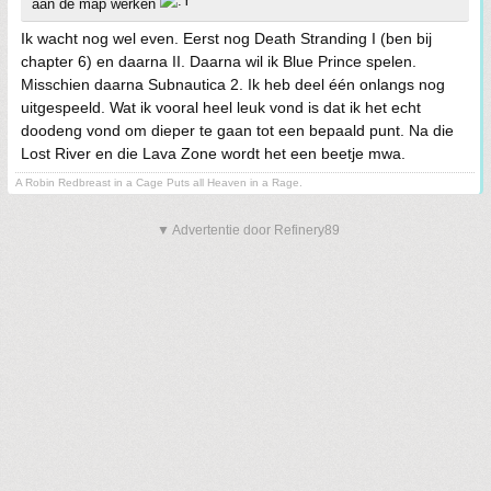
aan de map werken
Ik wacht nog wel even. Eerst nog Death Stranding I (ben bij
chapter 6) en daarna II. Daarna wil ik Blue Prince spelen.
Misschien daarna Subnautica 2. Ik heb deel één onlangs nog
uitgespeeld. Wat ik vooral heel leuk vond is dat ik het echt
doodeng vond om dieper te gaan tot een bepaald punt. Na die
Lost River en die Lava Zone wordt het een beetje mwa.
A Robin Redbreast in a Cage Puts all Heaven in a Rage.
▼ Advertentie door Refinery89