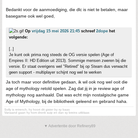
Bedankt voor de aanmoediging, die dlc is niet te betalen, maar
basegame ook wel goed,
Op
vrijdag 15 mei 2026 21:45
schreef
2dope
het
volgende:
[..]
Je kunt ook prima nog steeds de OG versie spelen (Age of
Empires II: HD Edition uit 2013). Sommige mensen zweren bij die
versie. Er staat overigens wel "Retired" bij op Steam dus verwacht
geen support - multiplayer schijnt nog wel te werken
Ja toch maar voor definitive gedaan, ik wil ook nog wel ooit die
age of mythology retold spelen. Zag dat jij in je review age of
mythology nog aanhaald. Dat was echt mijn nostalgische game
Age of Mythology, bij de bibliotheek geleend en gebrand haha.
Solly is retrench, hy hoort dit gister by sy baas
Vanaand gaan hy hom dronk suip en dan sy breins uitblaas
▼ Advertentie door Refinery89