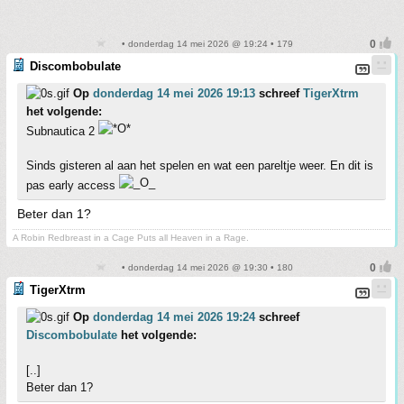
• donderdag 14 mei 2026 @ 19:24 • 179
Discombobulate
Op
donderdag 14 mei 2026 19:13
schreef
TigerXtrm
het volgende:
Subnautica 2
Sinds gisteren al aan het spelen en wat een pareltje weer. En dit is
pas early access
Beter dan 1?
A Robin Redbreast in a Cage Puts all Heaven in a Rage.
• donderdag 14 mei 2026 @ 19:30 • 180
TigerXtrm
Op
donderdag 14 mei 2026 19:24
schreef
Discombobulate
het volgende:
[..]
Beter dan 1?