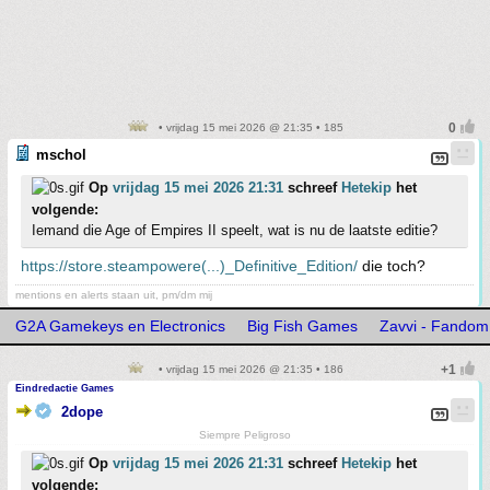
• vrijdag 15 mei 2026 @ 21:35 • 185
mschol
Op
vrijdag 15 mei 2026 21:31
schreef
Hetekip
het
volgende:
Iemand die Age of Empires II speelt, wat is nu de laatste editie?
https://store.steampowere(...)_Definitive_Edition/
die toch?
mentions en alerts staan uit, pm/dm mij
G2A Gamekeys en Electronics
Big Fish Games
Zavvi - Fandom
• vrijdag 15 mei 2026 @ 21:35 • 186
Eindredactie Games
2dope
Siempre Peligroso
Op
vrijdag 15 mei 2026 21:31
schreef
Hetekip
het
volgende: