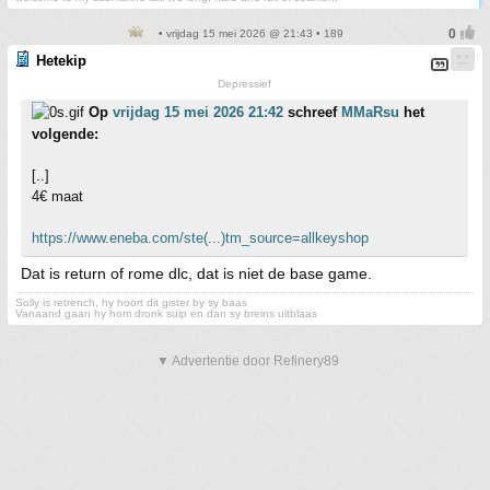
• vrijdag 15 mei 2026 @ 21:43 • 189
Hetekip
Depressief
Op
vrijdag 15 mei 2026 21:42
schreef
MMaRsu
het
volgende:
[..]
4€ maat
https://www.eneba.com/ste(...)tm_source=allkeyshop
Dat is return of rome dlc, dat is niet de base game.
Solly is retrench, hy hoort dit gister by sy baas
Vanaand gaan hy hom dronk suip en dan sy breins uitblaas
▼ Advertentie door Refinery89