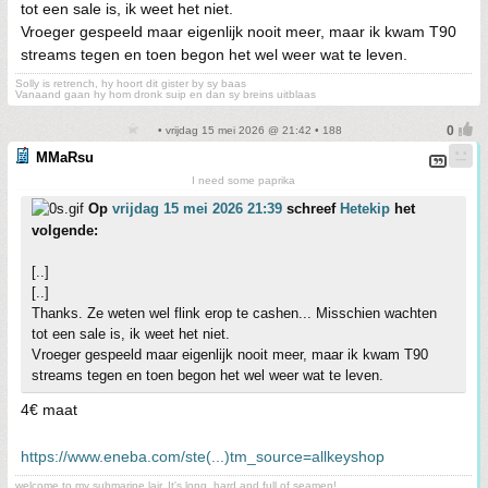
tot een sale is, ik weet het niet.
Vroeger gespeeld maar eigenlijk nooit meer, maar ik kwam T90
streams tegen en toen begon het wel weer wat te leven.
Solly is retrench, hy hoort dit gister by sy baas
Vanaand gaan hy hom dronk suip en dan sy breins uitblaas
• vrijdag 15 mei 2026 @ 21:42 • 188
MMaRsu
I need some paprika
Op
vrijdag 15 mei 2026 21:39
schreef
Hetekip
het
volgende:
[..]
[..]
Thanks. Ze weten wel flink erop te cashen... Misschien wachten
tot een sale is, ik weet het niet.
Vroeger gespeeld maar eigenlijk nooit meer, maar ik kwam T90
streams tegen en toen begon het wel weer wat te leven.
4€ maat
https://www.eneba.com/ste(...)tm_source=allkeyshop
welcome to my submarine lair. It's long, hard and full of seamen!