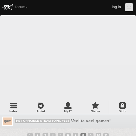
forum
log in
Index
Actief
MyAT
Nieuw
Dicht
Veel te veel games!
gam
HET OFFICIËLE STEAM TOPIC #198
1
2
3
4
5
6
7
8
9
10
11