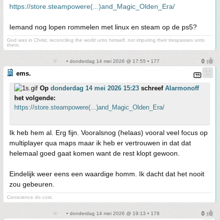
https://store.steampowere(...)and_Magic_Olden_Era/
Iemand nog lopen rommelen met linux en steam op de ps5?
God was in Christ, reconciling the world unto himself, not imputing their trespasses unto
them;
• donderdag 14 mei 2026 @ 17:55 • 177
ems.
Op
donderdag 14 mei 2026 15:23
schreef
Alarmonoff
het volgende:
https://store.steampowere(...)and_Magic_Olden_Era/
Ik heb hem al. Erg fijn. Vooralsnog (helaas) vooral veel focus op
multiplayer qua maps maar ik heb er vertrouwen in dat dat
helemaal goed gaat komen want de rest klopt gewoon.
Eindelijk weer eens een waardige homm. Ik dacht dat het nooit
zou gebeuren.
Conscience do cost.
• donderdag 14 mei 2026 @ 19:13 • 178