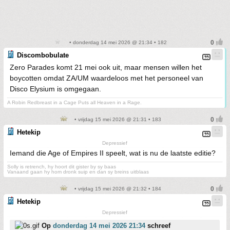
• donderdag 14 mei 2026 @ 21:34 • 182
Discombobulate
Zero Parades komt 21 mei ook uit, maar mensen willen het
boycotten omdat ZA/UM waardeloos met het personeel van
Disco Elysium is omgegaan.
A Robin Redbreast in a Cage Puts all Heaven in a Rage.
• vrijdag 15 mei 2026 @ 21:31 • 183
Hetekip
Depressief
Iemand die Age of Empires II speelt, wat is nu de laatste editie?
Solly is retrench, hy hoort dit gister by sy baas
Vanaand gaan hy hom dronk suip en dan sy breins uitblaas
• vrijdag 15 mei 2026 @ 21:32 • 184
Hetekip
Depressief
Op
donderdag 14 mei 2026 21:34
schreef