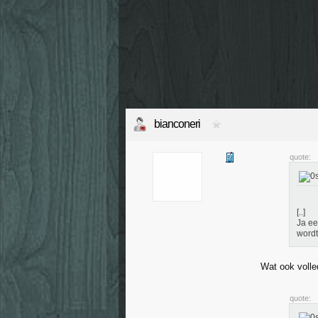
bianconeri
quote:
[..]
Ja ee
wordt
Wat ook volled
quote: