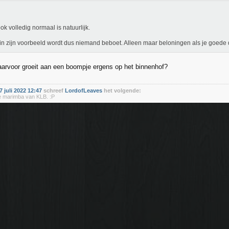
ok volledig normaal is natuurlijk.
in zijn voorbeeld wordt dus niemand beboet. Alleen maar beloningen als je goede 
aarvoor groeit aan een boompje ergens op het binnenhof?
 juli 2022 12:47
schreef
LordofLeaves
het volgende:
 de marimba van KLB. :P