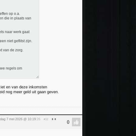
effen op o.a.
n die in plaats van
ets naar werk gaat
 niet geflitst zijn.
kt van de zorg.
uwe regels om
ziet en van deze inkomsten
heid nog meer geld uit gaan geven.
dag 7 mei 2026 @ 10:19
:26
#32