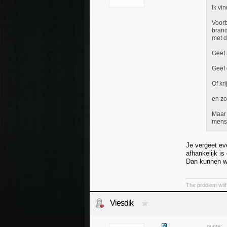
Ik vi
Voorb
brand
met d
Geef 
Geef 
Of kr
en zo
Maar 
mense
Je vergeet ev
afhankelijk is
Dan kunnen w
The problem with
Viesdik
quote: