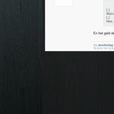
[..]
Wat o
[..]
Nee, 
En het geld d
Op
donderdag 7
Bij deze ben jij