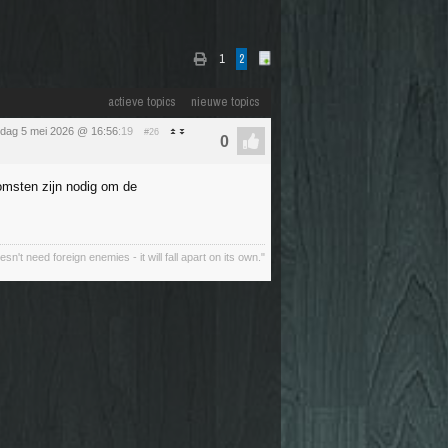
1
2
actieve topics
nieuwe topics
sdag 5 mei 2026 @ 16:56
:19
#26
komsten zijn nodig om de
oesn't need foreign enemies - it will fall apart on its own."