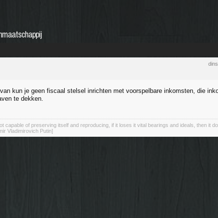
onmaatschappij
din
van kun je geen fiscaal stelsel inrichten met voorspelbare inkomsten, die in
aven te dekken.
not capable of preserving itself and reproducing, if it loses it vital bearings and ideals, then it d
mir Vladimirovich Putin]