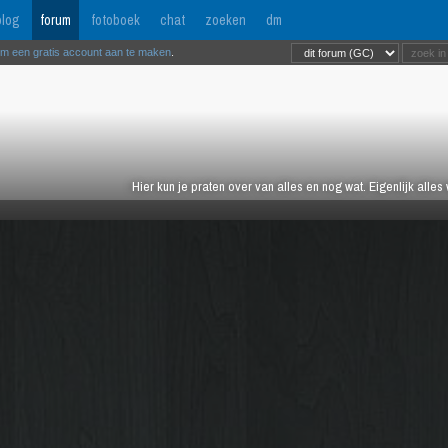
log
forum
fotoboek
chat
zoeken
dm
om een gratis account aan te maken
.
Hier kun je praten over van alles en nog wat. Eigenlijk alles