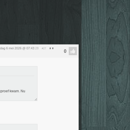
dag 6 mei 2026 @ 07:43
:28
#27
ekproef kwam. Nu