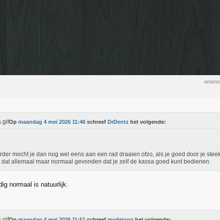
woens
Op
maandag 4 mei 2026 11:46
schreef
DrDentz
het volgende:
rder mocht je dan nog wel eens aan een rad draaien ofzo, als je goed door je ste
 dat allemaal maar normaal gevonden dat je zelf de kassa goed kunt bedienen.
ig normaal is natuurlijk.
Op
maandag 4 mei 2026 11:51
schreef
mvdejong
het volgende: