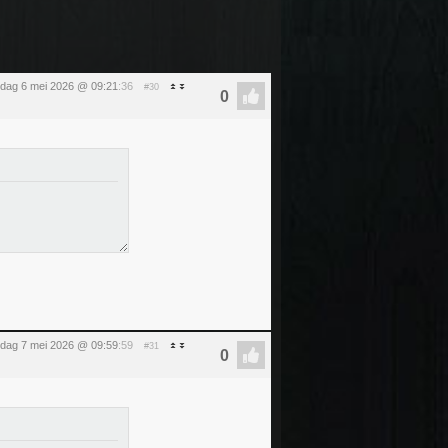
dag 6 mei 2026 @ 09:21
:36
#30
dag 7 mei 2026 @ 09:59
:59
#31