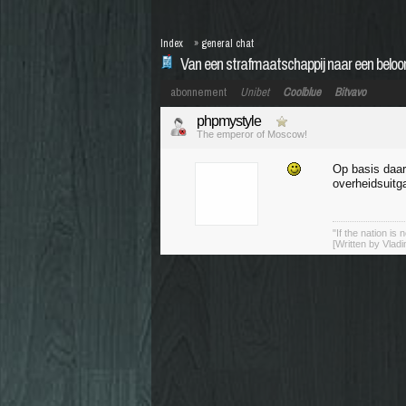
Index
»
general chat
Van een strafmaatschappij naar een belo
abonnement
Unibet
Coolblue
Bitvavo
phpmystyle
The emperor of Moscow!
Op basis daar
overheidsuitg
"If the nation is 
[Written by Vladi