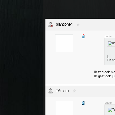
bianconeri
quote:
[..]
En he
Ik zeg ook nie
Ik geef ook ju
TAmaru
quote: