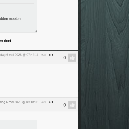
hadden moeten
en doet.
dag 6 mei 2026 @ 07:44
:11
#28
.
dag 6 mei 2026 @ 09:18
:08
#29