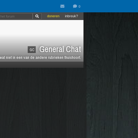
doneren
inbreuk?
General Chat
GC
 wat niet in een van de andere rubrieken thuishoort.