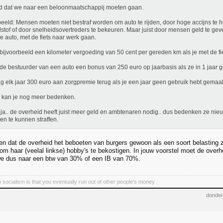
nd dat we naar een beloonmaatschappij moeten gaan.
eeld: Mensen moeten niet bestraf worden om auto te rijden, door hoge accijns te h
stof of door snelheidsovertreders te bekeuren. Maar juist door mensen geld te geve
e auto, met de fiets naar werk gaan.
bijvoorbeeld een kilometer vergoeding van 50 cent per gereden km als je met de fi
de bestuurder van een auto een bonus van 250 euro op jaarbasis als ze in 1 jaar geen
ijg elk jaar 300 euro aan zorgpremie terug als je een jaar geen gebruik hebt gemaa
 kan je nog meer bedenken.
ja.. de overheid heeft juist meer geld en ambtenaren nodig.. dus bedenken ze nie
n te kunnen straffen.
en dat de overheid het beboeten van burgers gewoon als een soort belasting 
 om haar (veelal linkse) hobby's te bekostigen. In jouw voorstel moet de over
e dus naar een btw van 30% of een IB van 70%.
 socialism is that you eventually run out of other people's money
donder