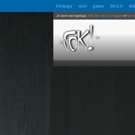
frontpage
sport
games
film & tv
web
Je bent niet ingelogd.
Klik hier om in te loggen
of
hier 