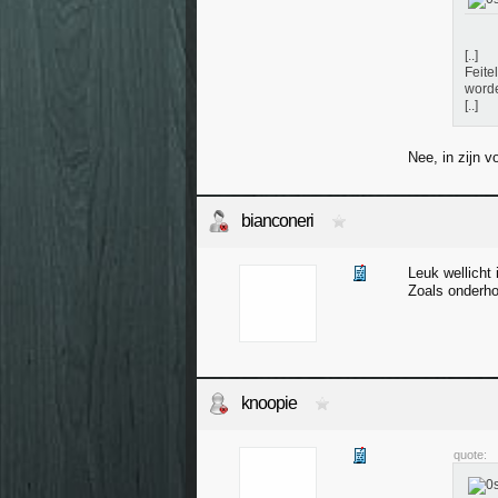
[..]
Feite
word
[..]
Nee, in zijn 
bianconeri
Leuk wellicht 
Zoals onderh
knoopie
quote: