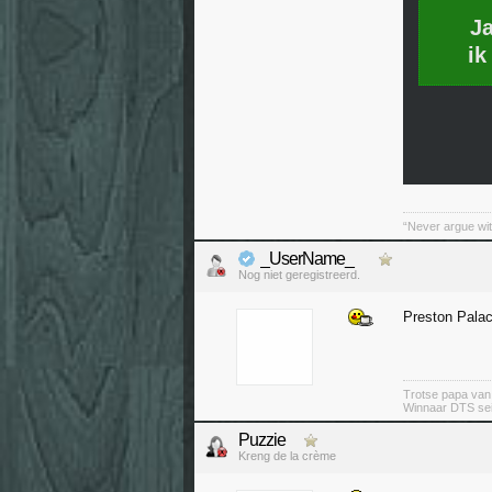
J
ik
“Never argue wit
_UserName_
Nog niet geregistreerd.
Preston Pala
Trotse papa va
Winnaar DTS se
Puzzie
Kreng de la crème