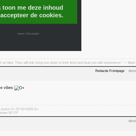
a toon me deze inhoud
 accepteer de cookies.
meer informatie
h an idiot. They will only bring you down to their level and beat you with experience.” ― Mark
Redactie Frontpage
dins
ce vibes
n Jyske O+ 07-03-2025 O+
izoen 93 *O*
dins