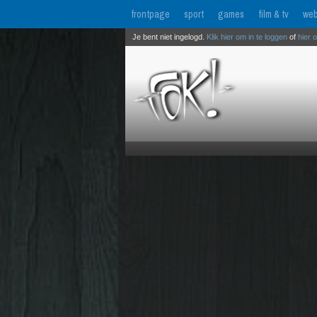
frontpage
sport
games
film & tv
web
Je bent niet ingelogd.
Klik hier om in te loggen
of
hier 