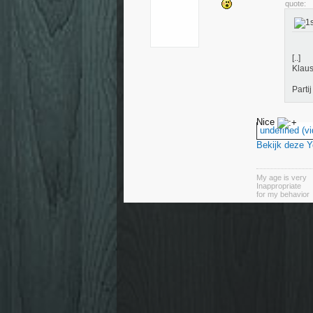
quote:
[..]
Klaus
Partij
Nice
undefined (vi
Bekijk deze 
My age is very
Inappropriate
for my behavior