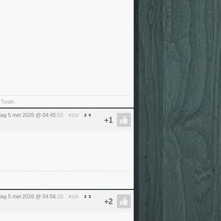
 Twain.
dag 5 mei 2026 @ 04:45
:03
#103
dag 5 mei 2026 @ 04:56
:16
#104