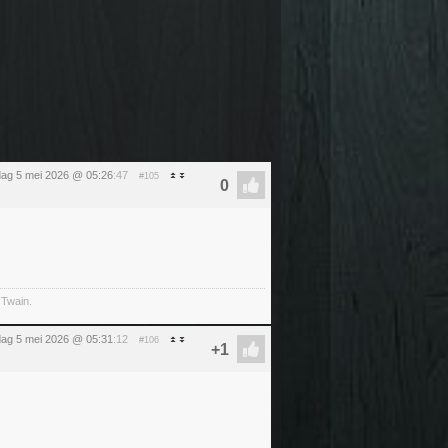
dag 5 mei 2026 @ 05:26
:47
#105
 Twain.
dag 5 mei 2026 @ 05:31
:12
#106