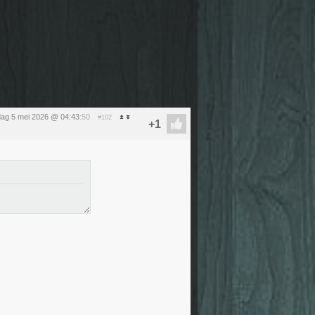
dag 5 mei 2026 @ 04:43
:50
#102