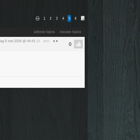
1
2
3
4
5
6
actieve topics
nieuwe topics
dag 5 mei 2026 @ 04:41
:15
#101