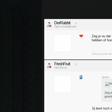
DerRabbit
Zijne Konijnlijkheid
Zeg je nu dat
hebben of hoo
Once you’ve race
FreshFruit
Vita Brevis.
quote:
Zeg j
goede
Jij bent toch