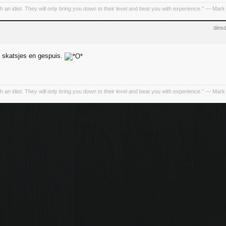
h an idiot. They will only bring you down to their level and beat you with experience.” ― Mark
dins
skatsjes en gespuis.
h an idiot. They will only bring you down to their level and beat you with experience.” ― Mark