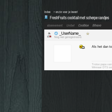
Index
»
onzin voor je leven!
FreshFruits cocktail met scherpe randjes
abonnement
Unibet
Coolblue
Bitvavo
_UserName_
Nog niet geregistreerd.
Als het dan to
Trotse papa va
Winnaar DTS se