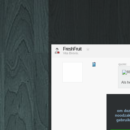
FreshFruit
Vita Brevis.
quote:
Als h
om dez
noodzake
gebruik