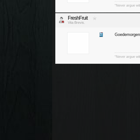
“Never argue wit
FreshFruit
Vita Brevis.
Goedemorgen 
“Never argue wit