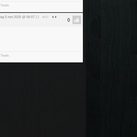
 Twain.
dag 5 mei 2026 @ 06:07
:13
#107
 Twain.