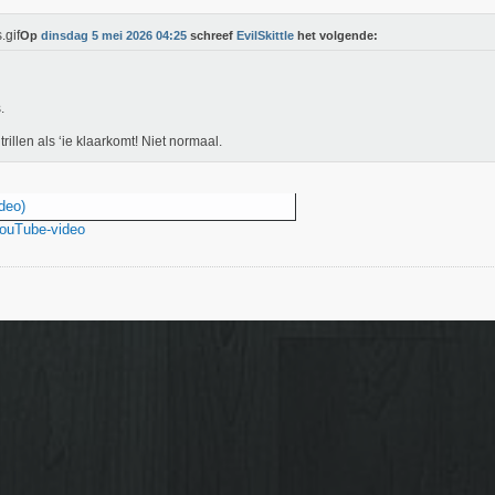
Op
dinsdag 5 mei 2026 04:25
schreef
EvilSkittle
het volgende:
.
 trillen als ‘ie klaarkomt! Niet normaal.
deo)
YouTube-video