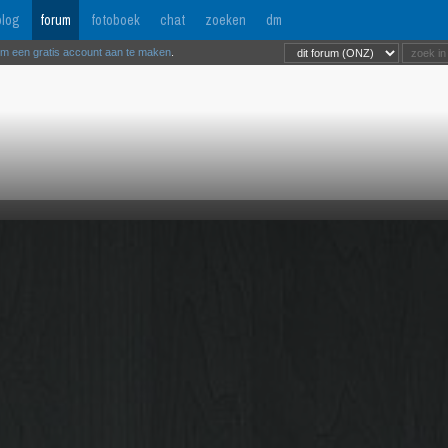
log
forum
fotoboek
chat
zoeken
dm
om een gratis account aan te maken
.