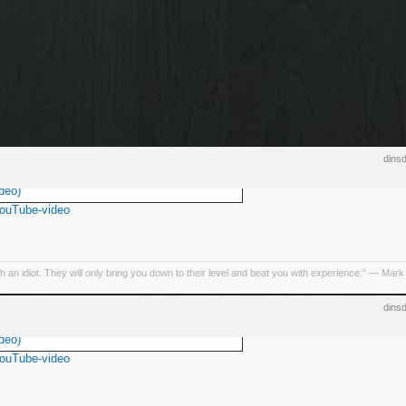
dins
deo)
YouTube-video
h an idiot. They will only bring you down to their level and beat you with experience.” ― Mark
dins
deo)
YouTube-video