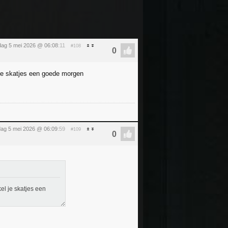
dag 5 mei 2026 @ 06:08
:11
#108
 je skatjes een goede morgen
dag 5 mei 2026 @ 06:09
:59
#109
el je skatjes een