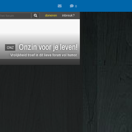
doneren
inbreuk?
Onzin voor je leven!
ONZ
Vrolijkheid troef in dit lieve forum vol humor.