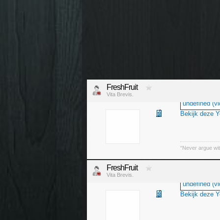
FreshFruit
Vita Brevis.
undefined (vi
Bekijk deze 
“Never argue wit
FreshFruit
Vita Brevis.
undefined (vi
Bekijk deze 