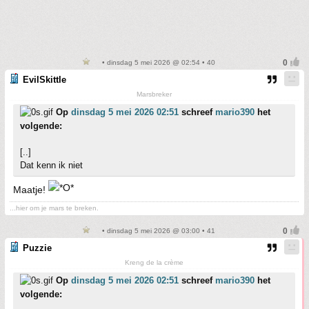
• dinsdag 5 mei 2026 @ 02:54 • 40
EvilSkittle
Marsbreker
Op
dinsdag 5 mei 2026 02:51
schreef
mario390
het
volgende:
[..]
Dat kenn ik niet
Maatje!
...hier om je mars te breken.
• dinsdag 5 mei 2026 @ 03:00 • 41
Puzzie
Kreng de la crème
Op
dinsdag 5 mei 2026 02:51
schreef
mario390
het
volgende: