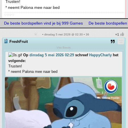
Trusten!
* neemt Palona mee naar bed
♡♡♡♡
De beste bordspellen vind je bij 999 Games
De beste bordspellen 
• dinsdag 5 mei 2026 @ 02:30 • 36
FreshFruit
Vita Brevis.
Op
dinsdag 5 mei 2026 02:29
schreef
HappyCharly
het
volgende:
Trusten!
* neemt Palona mee naar bed