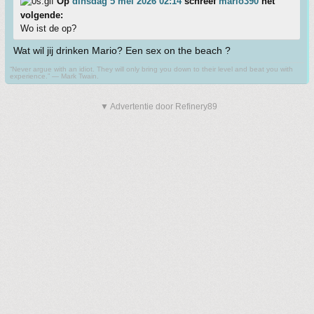
Op
dinsdag 5 mei 2026 02:14
schreef
mario390
het
volgende:
Wo ist de op?
Wat wil jij drinken Mario? Een sex on the beach ?
“Never argue with an idiot. They will only bring you down to their level and beat you with
experience.” ― Mark Twain.
▼ Advertentie door Refinery89