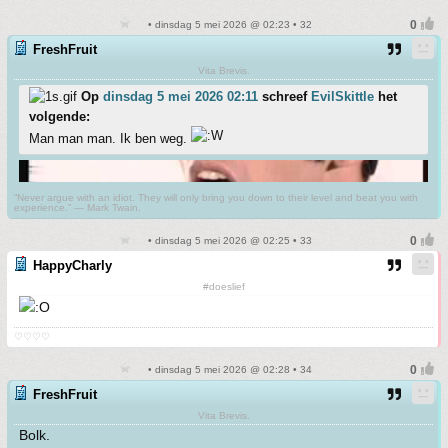
• dinsdag 5 mei 2026 @ 02:23 • 32
FreshFruit
Vita Brevis.
Op
dinsdag 5 mei 2026 02:11
schreef
EvilSkittle
het
volgende:
Man man man. Ik ben weg.
“Never argue with an idiot. They will only bring you down to their level and beat you with
experience.” ― Mark Twain.
• dinsdag 5 mei 2026 @ 02:25 • 33
HappyCharly
#doeslief
♡♡♡♡
• dinsdag 5 mei 2026 @ 02:28 • 34
FreshFruit
Vita Brevis.
Bolk.