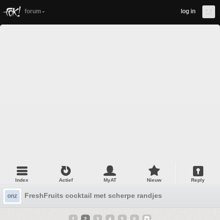
forum
log in
Index
Actief
MyAT
Nieuw
Reply
FreshFruits cocktail met scherpe randjes
onz
1
2
3
4
5
6