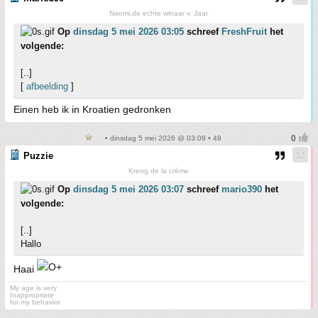
Naomi,de echte winaar v. Jaar
Op
dinsdag 5 mei 2026 03:05
schreef
FreshFruit
het
volgende:
[..]
[
afbeelding
]
Einen heb ik in Kroatien gedronken
• dinsdag 5 mei 2026 @ 03:09 • 49
Puzzie
Kreng de la crème
Op
dinsdag 5 mei 2026 03:07
schreef
mario390
het
volgende:
[..]
Hallo
Haai
My age is very
Inappropriate
for my behavior