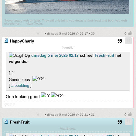
“Never argue with an idiot. They will only bring you down to their level and beat you with
experience.” ― Mark Twain.
• dinsdag 5 mei 2026 @ 02:17 • 30
HappyCharly
#doeslief
Op
dinsdag 5 mei 2026 02:17
schreef
FreshFruit
het
volgende:
[..]
Goede keus.
[
afbeelding
]
Oeh looking good
♡♡♡♡
• dinsdag 5 mei 2026 @ 02:21 • 31
FreshFruit
Vita Brevis.