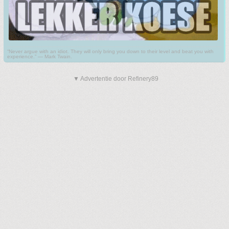
“Never argue with an idiot. They will only bring you down to their level and beat you with
experience.” ― Mark Twain.
▼ Advertentie door Refinery89