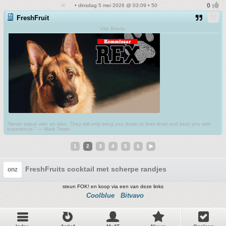
• dinsdag 5 mei 2026 @ 03:09 • 50
FreshFruit
Vita Brevis.
“Never argue with an idiot. They will only bring you down to their level and beat you with
experience.” ― Mark Twain.
1
2
3
4
5
6
FreshFruits cocktail met scherpe randjes
onz
steun FOK! en koop via een van deze links
Coolblue
Bitvavo