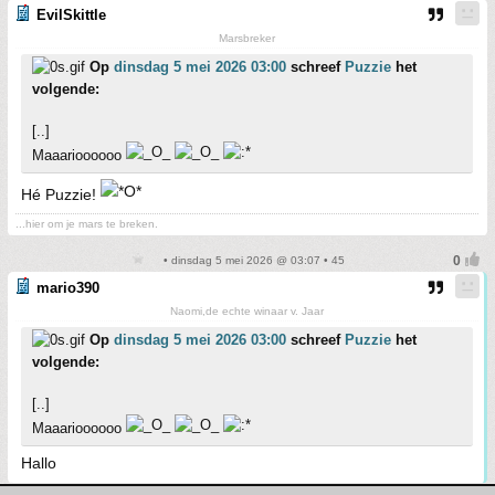
EvilSkittle
Marsbreker
Op
dinsdag 5 mei 2026 03:00
schreef
Puzzie
het
volgende:
[..]
Maaarioooooo
Hé Puzzie!
...hier om je mars te breken.
• dinsdag 5 mei 2026 @ 03:07 • 45
mario390
Naomi,de echte winaar v. Jaar
Op
dinsdag 5 mei 2026 03:00
schreef
Puzzie
het
volgende:
[..]
Maaarioooooo
Hallo