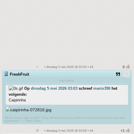
• dinsdag 5 mei 2026 @ 03:05 • 43
FreshFruit
Vita Brevis.
Op
dinsdag 5 mei 2026 03:03
schreef
mario390
het
volgende:
Caipirinha
“Never argue with an idiot. They will only bring you down to their level and beat you with
experience.” ― Mark Twain.
• dinsdag 5 mei 2026 @ 03:06 • 44