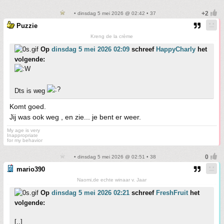
• dinsdag 5 mei 2026 @ 02:42 • 37
Puzzie
Kreng de la crème
Op
dinsdag 5 mei 2026 02:09
schreef
HappyCharly
het
volgende:
Dts is weg
Komt goed.
Jij was ook weg , en zie... je bent er weer.
My age is very
Inappropriate
for my behavior
• dinsdag 5 mei 2026 @ 02:51 • 38
mario390
Naomi,de echte winaar v. Jaar
Op
dinsdag 5 mei 2026 02:21
schreef
FreshFruit
het
volgende:
[..]