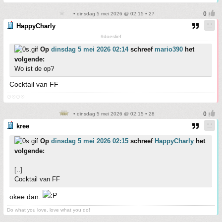
• dinsdag 5 mei 2026 @ 02:15 • 27
HappyCharly
#doeslief
Op
dinsdag 5 mei 2026 02:14
schreef
mario390
het
volgende:
Wo ist de op?
Cocktail van FF
♡♡♡♡
• dinsdag 5 mei 2026 @ 02:15 • 28
kree
Op
dinsdag 5 mei 2026 02:15
schreef
HappyCharly
het
volgende:
[..]
Cocktail van FF
okee dan.
Do what you love, love what you do!