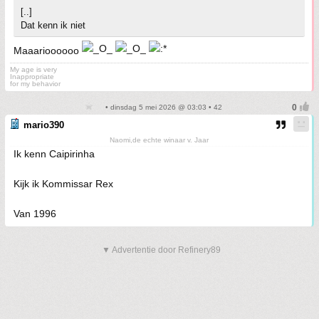
[..]
Dat kenn ik niet
Maaarioooooo
My age is very
Inappropriate
for my behavior
• dinsdag 5 mei 2026 @ 03:03 • 42
mario390
Naomi,de echte winaar v. Jaar
Ik kenn Caipirinha
Kijk ik Kommissar Rex
Van 1996
▼ Advertentie door Refinery89