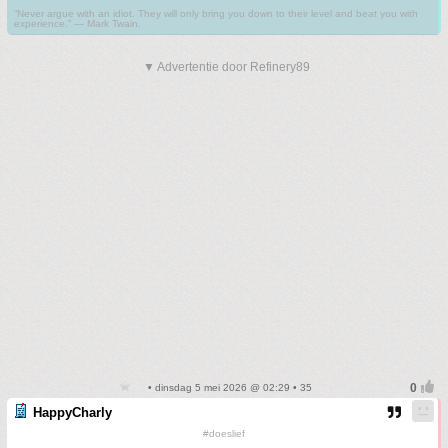
“Never argue with an idiot. They will only bring you down to their level and beat you with
experience.” ― Mark Twain.
▼ Advertentie door Refinery89
• dinsdag 5 mei 2026 @ 02:29 • 35
HappyCharly
#doeslief