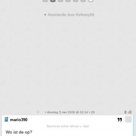
▼ Advertentie door Refinery89
• dinsdag 5 mei 2026 @ 02:14 • 26
mario390
Naomi,de echte winaar v. Jaar
Wo ist de op?