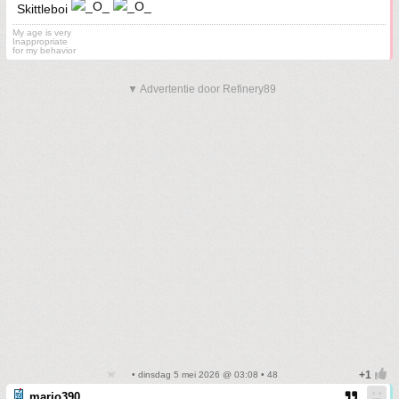
Skittleboi
My age is very
Inappropriate
for my behavior
▼ Advertentie door Refinery89
• dinsdag 5 mei 2026 @ 03:08 • 48
mario390