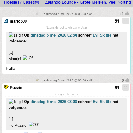
Hoesjes? Casetify!
Zalando Lounge - Grote Merken, Veel Korting
• dinsdag 5 mei 2026 @ 03:08 • 46
mario390
Naomi,de echte winaar v. Jaar
Op
dinsdag 5 mei 2026 02:54
schreef
EvilSkittle
het
volgende:
[..]
Maatje!
Hallo
• dinsdag 5 mei 2026 @ 03:08 • 47
Puzzie
Kreng de la crème
Op
dinsdag 5 mei 2026 03:06
schreef
EvilSkittle
het
volgende:
[..]
Hé Puzzie!