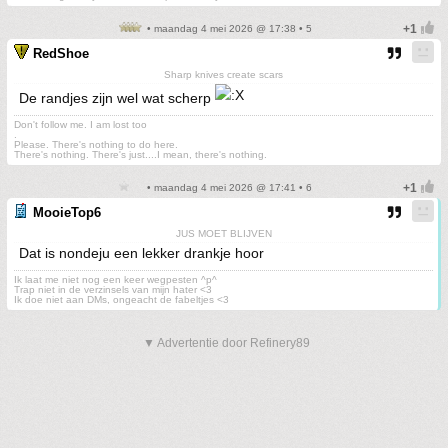
• maandag 4 mei 2026 @ 17:38 • 5
RedShoe
Sharp knives create scars
De randjes zijn wel wat scherp
Don't follow me. I am lost too
.
Please. There's nothing to do here.
There's nothing. There's just....I mean, there's nothing.
• maandag 4 mei 2026 @ 17:41 • 6
MooieTop6
JUS MOET BLIJVEN
Dat is nondeju een lekker drankje hoor
Ik laat me niet nog een keer wegpesten ^p^
Trap niet in de verzinsels van mijn hater <3
Ik doe niet aan DMs, ongeacht de fabeltjes <3
▼ Advertentie door Refinery89