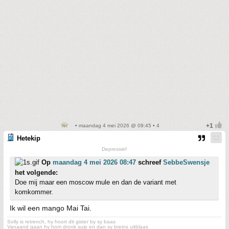
• maandag 4 mei 2026 @ 09:45 • 4
Hetekip
Depressief
Op
maandag 4 mei 2026 08:47
schreef
SebbeSwensje
het volgende:
Doe mij maar een moscow mule en dan de variant met
komkommer.
Ik wil een mango Mai Tai.
Solly is retrench, hy hoort dit gister by sy baas
Vanaand gaan hy hom dronk suip en dan sy breins uitblaas