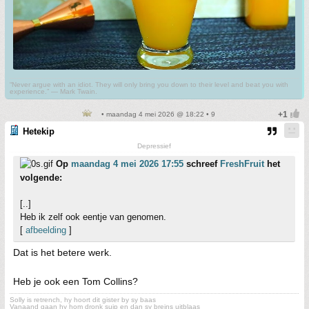
“Never argue with an idiot. They will only bring you down to their level and beat you with
experience.” ― Mark Twain.
• maandag 4 mei 2026 @ 18:22 • 9
Hetekip
Depressief
Op
maandag 4 mei 2026 17:55
schreef
FreshFruit
het
volgende:
[..]
Heb ik zelf ook eentje van genomen.
[
afbeelding
]
Dat is het betere werk.
Heb je ook een Tom Collins?
Solly is retrench, hy hoort dit gister by sy baas
Vanaand gaan hy hom dronk suip en dan sy breins uitblaas