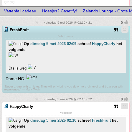
♡♡♡♡
Vattenfall cadeau
Hoesjes? Casetify!
Zalando Lounge - Grote M
• dinsdag 5 mei 2026 @ 02:10 • 21
FreshFruit
Vita Brevis.
Op
dinsdag 5 mei 2026 02:09
schreef
HappyCharly
het
volgende:
Dts is weg
Dame HC.
“Never argue with an idiot. They will only bring you down to their level and beat you with
experience.” ― Mark Twain.
• dinsdag 5 mei 2026 @ 02:10 • 22
HappyCharly
#doeslief
Op
dinsdag 5 mei 2026 02:10
schreef
FreshFruit
het
volgende: