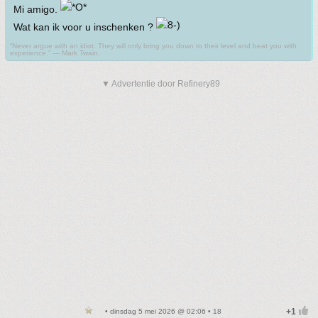
Mi amigo.
Wat kan ik voor u inschenken ?
“Never argue with an idiot. They will only bring you down to their level and beat you with
experience.” ― Mark Twain.
▼ Advertentie door Refinery89
• dinsdag 5 mei 2026 @ 02:06 • 18