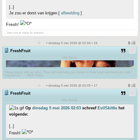
[..]
Je zou er dorst van krijgen.[
afbeelding
]
Fresh!
...hier om je mars te breken.
• dinsdag 5 mei 2026 @ 02:04 • 16
FreshFruit
Vita Brevis.
“Never argue with an idiot. They will only bring you down to their level and beat you with
experience.” ― Mark Twain.
• dinsdag 5 mei 2026 @ 02:05 • 17
FreshFruit
Vita Brevis.
Op
dinsdag 5 mei 2026 02:03
schreef
EvilSkittle
het
volgende:
[..]
Fresh!