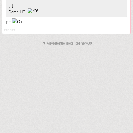
[..]
Dame HC.
FF
♡♡♡♡
▼ Advertentie door Refinery89