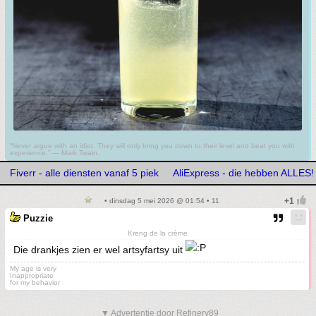
“Never argue with an idiot. They will only bring you down to their level and beat you with
experience.” ― Mark Twain.
Fiverr - alle diensten vanaf 5 piek
AliExpress - die hebben ALLES!
• dinsdag 5 mei 2026 @ 01:54 • 11
Puzzie
Kreng de la crème
Die drankjes zien er wel artsyfartsy uit
My age is very
Inappropriate
for my behavior
▼ Advertentie door Refinery89