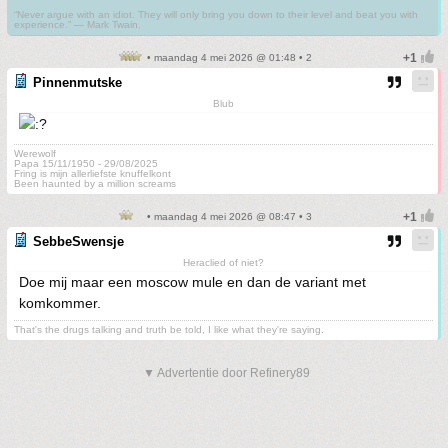
“Never argue with an idiot. They will only bring you down to their level and beat you with
experience.” ― Mark Twain.
• maandag 4 mei 2026 @ 01:48 • 2
Pinnenmutske
Blub
Werewolf
Papa 15/11/1950 - 29/08/2025
Fring is mijn allerliefste knuffelkont
Been haunted by a million screams
• maandag 4 mei 2026 @ 08:47 • 3
SebbeSwensje
Heraclied of niet?
Doe mij maar een moscow mule en dan de variant met
komkommer.
That's the drugs talking and truth be told, I like what they're saying.
▼ Advertentie door Refinery89