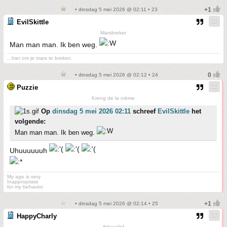
• dinsdag 5 mei 2026 @ 02:11 • 23
EvilSkittle
Marsbreker
Man man man. Ik ben weg.
...hier om je mars te breken.
• dinsdag 5 mei 2026 @ 02:12 • 24
Puzzie
Kreng de la crème
Op
dinsdag 5 mei 2026 02:11
schreef
EvilSkittle
het
volgende:
Man man man. Ik ben weg.
Uhuuuuuuh
My age is very
Inappropriate
for my behavior
• dinsdag 5 mei 2026 @ 02:14 • 25
HappyCharly
#doeslief