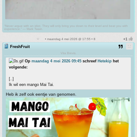
“Never argue with an idiot. They will only bring you down to their level and beat you with
experience.” ― Mark Twain.
• maandag 4 mei 2026 @ 17:55 • 8
FreshFruit
Vita Brevis.
Op
maandag 4 mei 2026 09:45
schreef
Hetekip
het
volgende:
[..]
Ik wil een mango Mai Tai.
Heb ik zelf ook eentje van genomen.