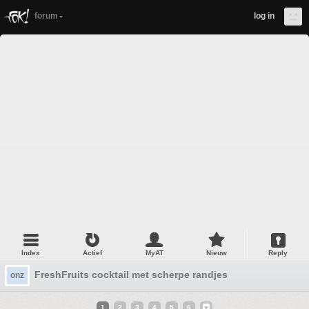
forum
log in
Index
Actief
MyAT
Nieuw
Reply
FreshFruits cocktail met scherpe randjes
onz
1
2
3
4
5
6