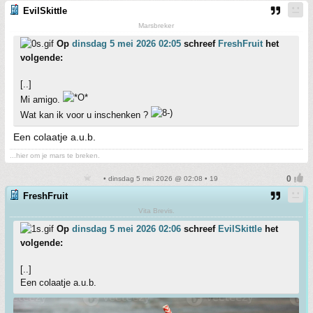
EvilSkittle
Marsbreker
Op
dinsdag 5 mei 2026 02:05
schreef
FreshFruit
het
volgende:
[..]
Mi amigo.
Wat kan ik voor u inschenken ?
Een colaatje a.u.b.
...hier om je mars te breken.
• dinsdag 5 mei 2026 @ 02:08 • 19
FreshFruit
Vita Brevis.
Op
dinsdag 5 mei 2026 02:06
schreef
EvilSkittle
het
volgende:
[..]
Een colaatje a.u.b.