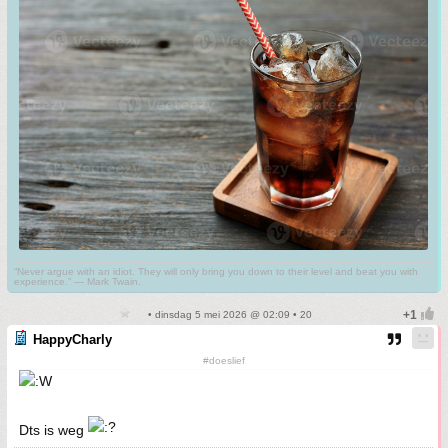
“Never argue with an idiot. They will only bring you down to their level and beat you with
experience.” ― Mark Twain.
• dinsdag 5 mei 2026 @ 02:09 • 20
HappyCharly
#doeslief
Dts is weg