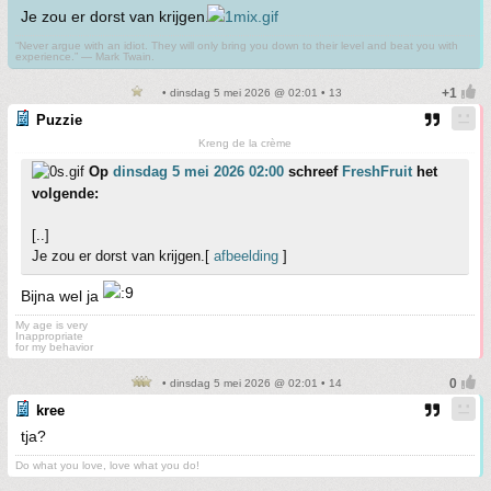
Je zou er dorst van krijgen.
“Never argue with an idiot. They will only bring you down to their level and beat you with
experience.” ― Mark Twain.
• dinsdag 5 mei 2026 @ 02:01 • 13
Puzzie
Kreng de la crème
Op
dinsdag 5 mei 2026 02:00
schreef
FreshFruit
het
volgende:
[..]
Je zou er dorst van krijgen.[
afbeelding
]
Bijna wel ja
My age is very
Inappropriate
for my behavior
• dinsdag 5 mei 2026 @ 02:01 • 14
kree
tja?
Do what you love, love what you do!