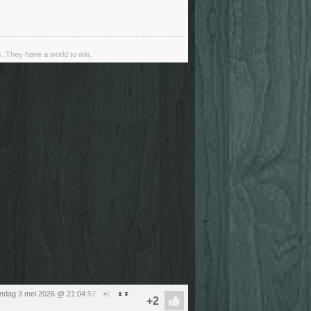
s. They have a world to win.
ndag 3 mei 2026 @ 21:04
:57
#2