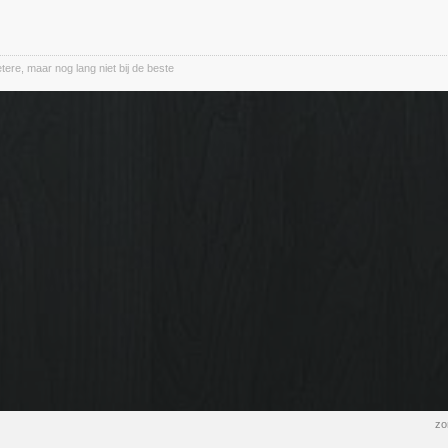
etere, maar nog lang niet bij de beste
zo