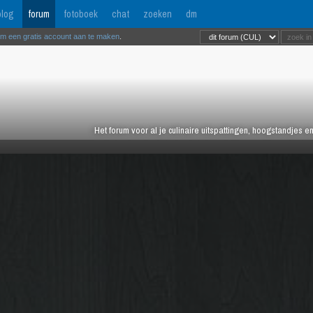
log
forum
fotoboek
chat
zoeken
dm
om een gratis account aan te maken
.
Het forum voor al je culinaire uitspattingen, hoogstandjes 