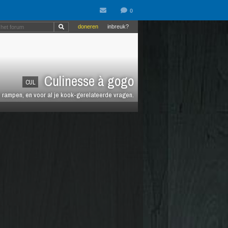
doneren
inbreuk?
Culinesse à gogo
CUL
en rampen, en voor al je kook-gerelateerde vragen.