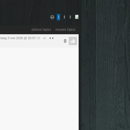
1
2
3
actieve topics
nieuwe topics
ndag 3 mei 2026 @ 20:57
:19
#1