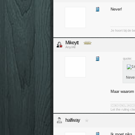
Never!
Je hoort bij de b
Mikeytt
Any/All
quote:
Never
Maar waarom n
🇨🇳🇻🇳🇱🇦🇨
Let the ruling cl
halfway
Ik moet niks.