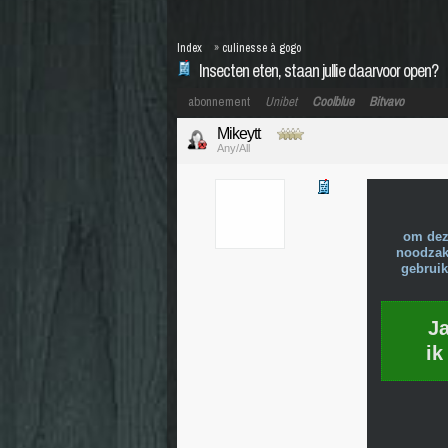
Index
»
culinesse à gogo
Insecten eten, staan jullie daarvoor open?
abonnement
Unibet
Coolblue
Bitvavo
Mikeytt
Any/All
om dez
noodzake
gebruik
J
ik