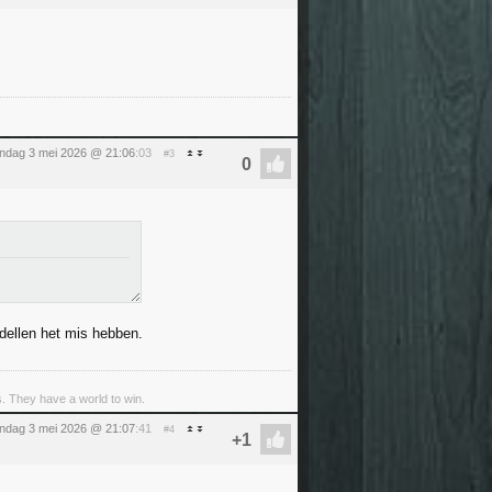
ndag 3 mei 2026 @ 21:06
:03
#3
dellen het mis hebben.
s. They have a world to win.
ndag 3 mei 2026 @ 21:07
:41
#4