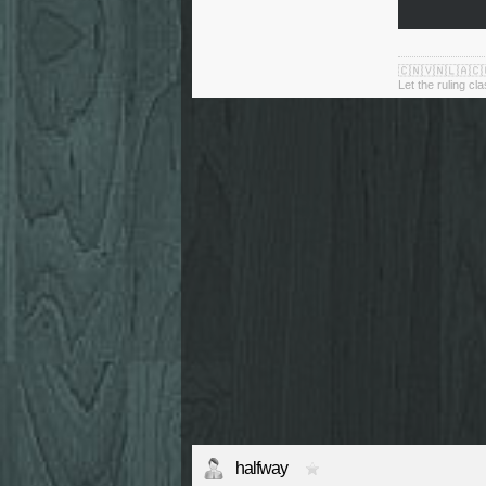
🇨🇳🇻🇳🇱🇦🇨
Let the ruling cl
halfway