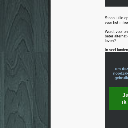
Staan jullie o
voor het mili
Wordt veel on
beter alterna
leven?
In veel landen
om dez
noodzake
gebruik
J
ik