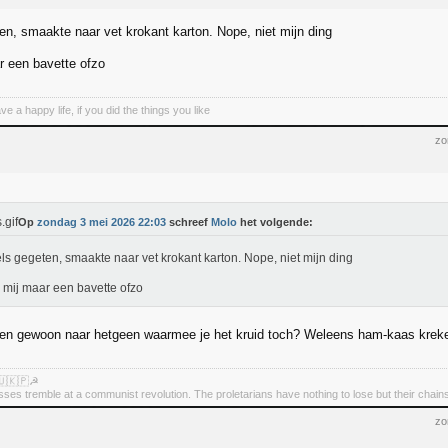
en, smaakte naar vet krokant karton. Nope, niet mijn ding
 een bavette ofzo
 a happy life, if you did the things you like
zo
Op
zondag 3 mei 2026 22:03
schreef
Molo
het volgende:
ls gegeten, smaakte naar vet krokant karton. Nope, niet mijn ding
mij maar een bavette ofzo
en gewoon naar hetgeen waarmee je het kruid toch? Weleens ham-kaas kreke
🇺🇰🇵☭
asses tremble at a communist revolution. The proletarians have nothing to lose but their chain
zo