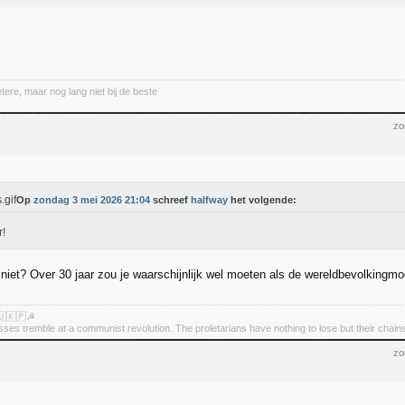
etere, maar nog lang niet bij de beste
zo
Op
zondag 3 mei 2026 21:04
schreef
halfway
het volgende:
!
iet? Over 30 jaar zou je waarschijnlijk wel moeten als de wereldbevolkingmo
🇺🇰🇵☭
asses tremble at a communist revolution. The proletarians have nothing to lose but their chain
zo