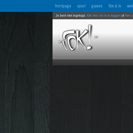
frontpage
sport
games
film & tv
web
Je bent niet ingelogd.
Klik hier om in te loggen
of
hier 