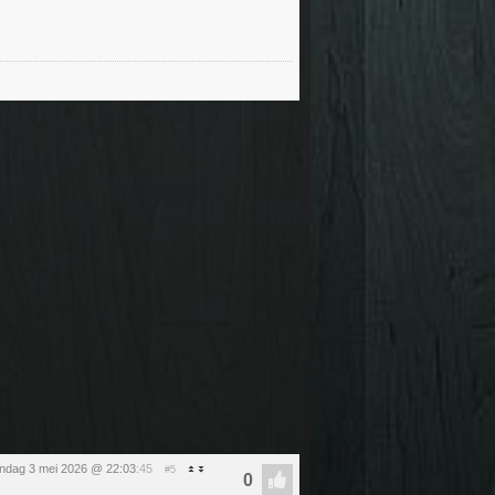
ndag 3 mei 2026 @ 22:03
:45
#5