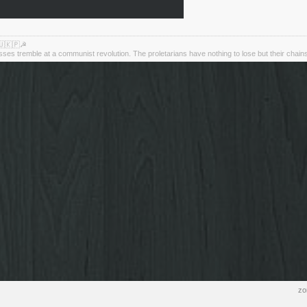
🇺🇰🇵☭
asses tremble at a communist revolution. The proletarians have nothing to lose but their chain
zo