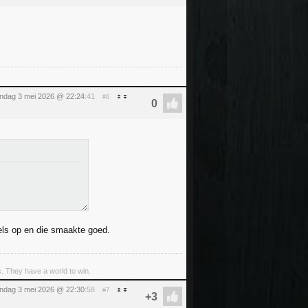
ndag 3 mei 2026 @ 22:24
:41
#6
ls op en die smaakte goed.
s. They have a world to win.
ndag 3 mei 2026 @ 22:30
:58
#7