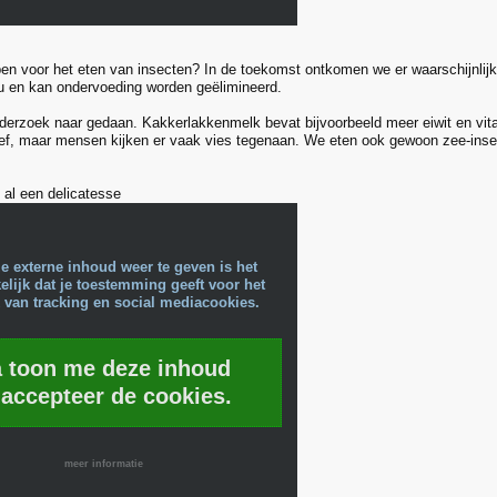
pen voor het eten van insecten? In de toekomst ontkomen we er waarschijnlijk 
eu en kan ondervoeding worden geëlimineerd.
derzoek naar gedaan. Kakkerlakkenmelk bevat bijvoorbeeld meer eiwit en vi
tief, maar mensen kijken er vaak vies tegenaan. We eten ook gewoon zee-inse
 al een delicatesse
e externe inhoud weer te geven is het
lijk dat je toestemming geeft voor het
 van tracking en social mediacookies.
a toon me deze inhoud
 accepteer de cookies.
meer informatie