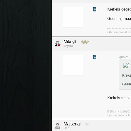
Krekels geget
Geen mij maar
Oh how you'd have
Mikeytt
Any/All
quote:
Kreke
Geen 
Krekels smak
🇨🇳🇻🇳🇱🇦🇨
Let the ruling cl
Marsenal
Heh.