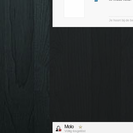
Je hoort bij de b
Molo
Völlig losgelöst