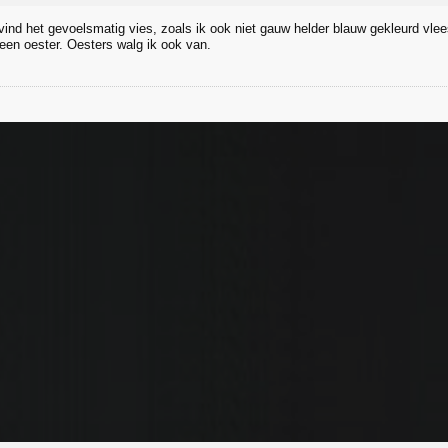
 vind het gevoelsmatig vies, zoals ik ook niet gauw helder blauw gekleurd vlee
 een oester. Oesters walg ik ook van.