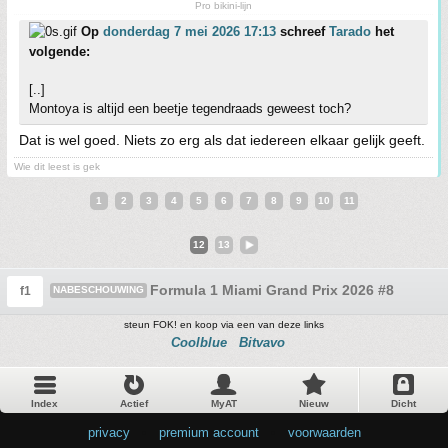
Pro bikini-lijn
Op
donderdag 7 mei 2026 17:13
schreef
Tarado
het
volgende:
[..]
Montoya is altijd een beetje tegendraads geweest toch?
Dat is wel goed. Niets zo erg als dat iedereen elkaar gelijk geeft.
Wie dit leest is gek
1
2
3
4
5
6
7
8
9
10
11
12
13
Formula 1 Miami Grand Prix 2026 #8
f1
NABESCHOUWING
steun FOK! en koop via een van deze links
Coolblue
Bitvavo
Index
Actief
MyAT
Nieuw
Dicht
privacy
•
premium account
•
voorwaarden