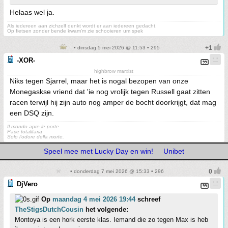
Helaas wel ja.
Als iedereen aan zichzelf denkt wordt er aan iedereen gedacht.
Op fietsen zonder bende kwam'm zie schooieren um spek
• dinsdag 5 mei 2026 @ 11:53 • 295
-XOR-
highbrow marxist
Niks tegen Sjarrel, maar het is nogal bezopen van onze
Monegaskse vriend dat 'ie nog vrolijk tegen Russell gaat zitten
racen terwijl hij zijn auto nog amper de bocht doorkrijgt, dat mag
een DSQ zijn.
Il mondo apre le porte
Pace totalitaria
Solo l'odore della morte.
Speel mee met Lucky Day en win!
Unibet
• donderdag 7 mei 2026 @ 15:33 • 296
DjVero
Op
maandag 4 mei 2026 19:44
schreef
TheStigsDutchCousin
het volgende:
Montoya is een hork eerste klas. Iemand die zo tegen Max is heb