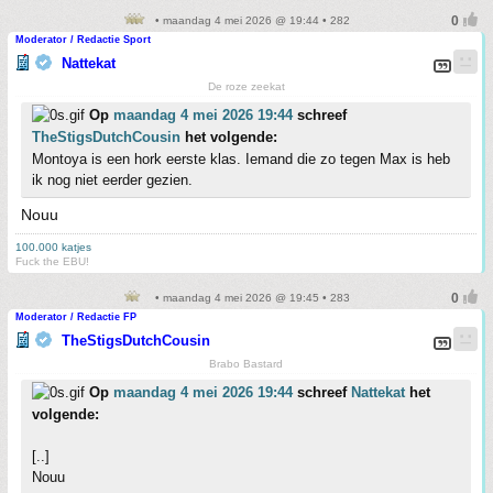
• maandag 4 mei 2026 @ 19:44 • 282
Moderator / Redactie Sport
Nattekat
De roze zeekat
Op
maandag 4 mei 2026 19:44
schreef
TheStigsDutchCousin
het volgende:
Montoya is een hork eerste klas. Iemand die zo tegen Max is heb
ik nog niet eerder gezien.
Nouu
100.000 katjes
Fuck the EBU!
• maandag 4 mei 2026 @ 19:45 • 283
Moderator / Redactie FP
TheStigsDutchCousin
Brabo Bastard
Op
maandag 4 mei 2026 19:44
schreef
Nattekat
het
volgende:
[..]
Nouu