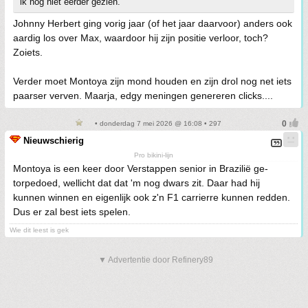
ik nog niet eerder gezien.
Johnny Herbert ging vorig jaar (of het jaar daarvoor) anders ook
aardig los over Max, waardoor hij zijn positie verloor, toch?
Zoiets.
Verder moet Montoya zijn mond houden en zijn drol nog net iets
paarser verven. Maarja, edgy meningen genereren clicks....
• donderdag 7 mei 2026 @ 16:08 • 297
Nieuwschierig
Pro bikini-lijn
Montoya is een keer door Verstappen senior in Brazilië ge-
torpedoed, wellicht dat dat 'm nog dwars zit. Daar had hij
kunnen winnen en eigenlijk ook z'n F1 carrierre kunnen redden.
Dus er zal best iets spelen.
Wie dit leest is gek
▼ Advertentie door Refinery89