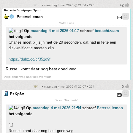
• maandag 4 mei 2026 @ 21:54 • 293
Redactie Frontpage / Sport
Peterselieman
Maffe Fries
Op
maandag 4 mei 2026 01:17
schreef
bedachtzaam
het volgende:
Charles moet blij zijn met de 20 seconden, dat had in feite een
diskwalificatie moeten zijn.
https://dubz.co/c/351d9f
Russell komt daar nog best goed weg
Altijd onderweg naar het avontuur
• maandag 4 mei 2026 @ 22:07 • 294
PzKpfw
Devon 'No Limits'
Op
maandag 4 mei 2026 21:54
schreef
Peterselieman
het volgende:
[..]
Russell komt daar nog best goed weg