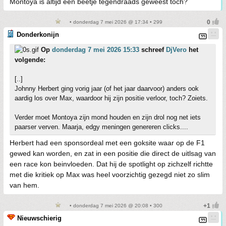
Montoya is altijd een beetje tegendraads geweest toch?
• donderdag 7 mei 2026 @ 17:34 • 299
Donderkonijn
Op
donderdag 7 mei 2026 15:33
schreef
DjVero
het
volgende:
[..]
Johnny Herbert ging vorig jaar (of het jaar daarvoor) anders ook
aardig los over Max, waardoor hij zijn positie verloor, toch? Zoiets.
Verder moet Montoya zijn mond houden en zijn drol nog net iets
paarser verven. Maarja, edgy meningen genereren clicks....
Herbert had een sponsordeal met een goksite waar op de F1
gewed kan worden, en zat in een positie die direct de uitlsag van
een race kon beinvloeden. Dat hij de spotlight op zichzelf richtte
met die kritiek op Max was heel voorzichtig gezegd niet zo slim
van hem.
• donderdag 7 mei 2026 @ 20:08 • 300
Nieuwschierig