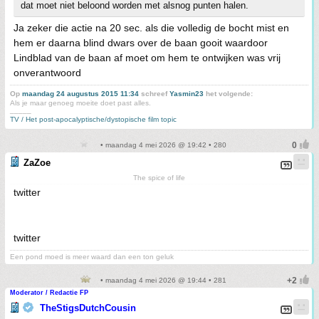
dat moet niet beloond worden met alsnog punten halen.
Ja zeker die actie na 20 sec. als die volledig de bocht mist en
hem er daarna blind dwars over de baan gooit waardoor
Lindblad van de baan af moet om hem te ontwijken was vrij
onverantwoord
Op
maandag 24 augustus 2015 11:34
schreef
Yasmin23
het volgende:
Als je maar genoeg moeite doet past alles.
_____
TV / Het post-apocalyptische/dystopische film topic
• maandag 4 mei 2026 @ 19:42 • 280
ZaZoe
The spice of life
twitter
twitter
Een pond moed is meer waard dan een ton geluk
• maandag 4 mei 2026 @ 19:44 • 281
Moderator / Redactie FP
TheStigsDutchCousin