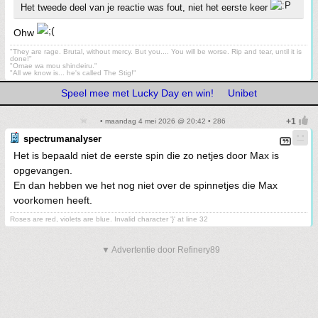
Het tweede deel van je reactie was fout, niet het eerste keer
Ohw
"They are rage. Brutal, without mercy. But you.... You will be worse. Rip and tear, until it is
done!"
"Omae wa mou shindeiru."
"All we know is... he's called The Stig!"
Speel mee met Lucky Day en win!
Unibet
• maandag 4 mei 2026 @ 20:42 • 286
spectrumanalyser
Het is bepaald niet de eerste spin die zo netjes door Max is
opgevangen.
En dan hebben we het nog niet over de spinnetjes die Max
voorkomen heeft.
Roses are red, violets are blue. Invalid character '}' at line 32
▼ Advertentie door Refinery89