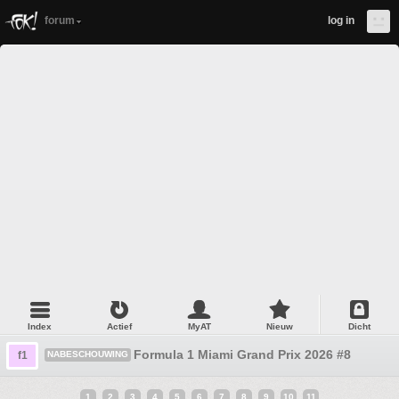
forum
log in
Index
Actief
MyAT
Nieuw
Dicht
Formula 1 Miami Grand Prix 2026 #8
f1
NABESCHOUWING
1
2
3
4
5
6
7
8
9
10
11