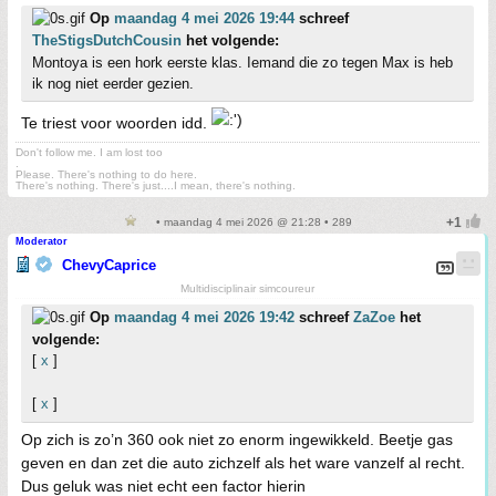
Op
maandag 4 mei 2026 19:44
schreef
TheStigsDutchCousin
het volgende:
Montoya is een hork eerste klas. Iemand die zo tegen Max is heb
ik nog niet eerder gezien.
Te triest voor woorden idd.
Don't follow me. I am lost too
.
Please. There's nothing to do here.
There's nothing. There's just....I mean, there's nothing.
• maandag 4 mei 2026 @ 21:28 • 289
Moderator
ChevyCaprice
Multidisciplinair simcoureur
Op
maandag 4 mei 2026 19:42
schreef
ZaZoe
het
volgende:
[
x
]
[
x
]
Op zich is zo’n 360 ook niet zo enorm ingewikkeld. Beetje gas
geven en dan zet die auto zichzelf als het ware vanzelf al recht.
Dus geluk was niet echt een factor hierin