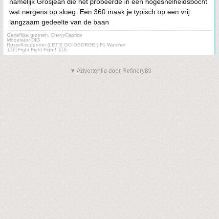
namelijk Grosjean die het probeerde in een hogesnelheidsbocht
wat nergens op sloeg. Een 360 maak je typisch op een vrij
langzaam gedeelte van de baan
Gerieflijke groeten, ChevyCaprice
Moderator DIG
Russell-supporter (LET'S GO GEORGE!) F1 Watcher
🇺🇦 Fight Fight Fight! 🇺🇦
▼ Advertentie door Refinery89