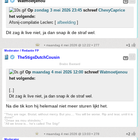
Watmoetjenou
Op
zondag 3 mei 2026 23:45
schreef
ChevyCaprice
het volgende:
Afsnij-compilatie Leclerc [
afbeelding
]
Dit zag ik live niet, ja dan snap ik de straf wel.
• maandag 4 mei 2026 @ 12:22 • 277
Moderator / Redactie FP
TheStigsDutchCousin
Brabo Bastard
Op
maandag 4 mei 2026 12:00
schreef
Watmoetjenou
het volgende:
[..]
Dit zag ik live niet, ja dan snap ik de straf wel.
Na die tik kon hij helemaal niet meer sturen lijkt het.
"They are rage. Brutal, without mercy. But you.... You will be worse. Rip and tear, until it is
done!"
"Omae wa mou shindeiru."
"All we know is... he's called The Stig!"
• maandag 4 mei 2026 @ 13:03 • 278
Moderator