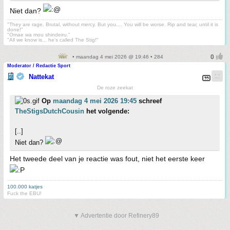
Niet dan?
"They are rage. Brutal, without mercy. But you.... You will be worse. Rip and tear, until it is
done!"
"Omae wa mou shindeiru."
"All we know is... he's called The Stig!"
• maandag 4 mei 2026 @ 19:46 • 284
Moderator / Redactie Sport
Nattekat
De roze zeekat
Op
maandag 4 mei 2026 19:45
schreef
TheStigsDutchCousin
het volgende:
[..]
Niet dan?
Het tweede deel van je reactie was fout, niet het eerste keer
100.000 katjes
Fuck the EBU!
▼ Advertentie door Refinery89