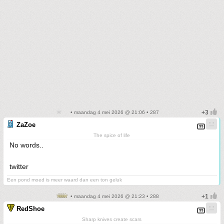
• maandag 4 mei 2026 @ 21:06 • 287
ZaZoe
The spice of life
No words..
twitter
Een pond moed is meer waard dan een ton geluk
• maandag 4 mei 2026 @ 21:23 • 288
RedShoe
Sharp knives create scars