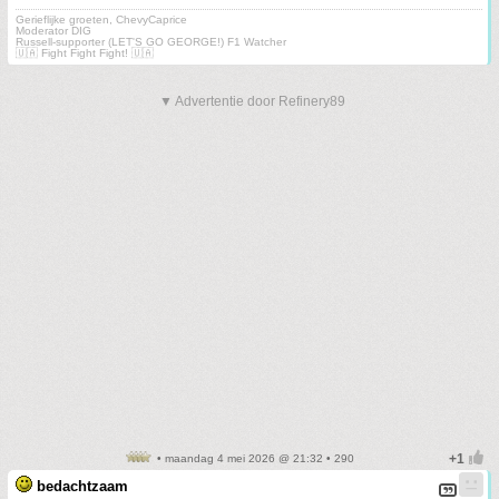
Gerieflijke groeten, ChevyCaprice
Moderator DIG
Russell-supporter (LET'S GO GEORGE!) F1 Watcher
🇺🇦 Fight Fight Fight! 🇺🇦
▼ Advertentie door Refinery89
• maandag 4 mei 2026 @ 21:32 • 290
bedachtzaam