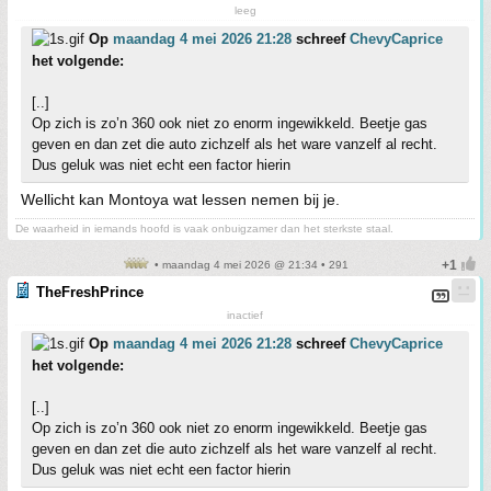
leeg
Op
maandag 4 mei 2026 21:28
schreef
ChevyCaprice
het volgende:
[..]
Op zich is zo’n 360 ook niet zo enorm ingewikkeld. Beetje gas
geven en dan zet die auto zichzelf als het ware vanzelf al recht.
Dus geluk was niet echt een factor hierin
Wellicht kan Montoya wat lessen nemen bij je.
De waarheid in iemands hoofd is vaak onbuigzamer dan het sterkste staal.
• maandag 4 mei 2026 @ 21:34 • 291
TheFreshPrince
inactief
Op
maandag 4 mei 2026 21:28
schreef
ChevyCaprice
het volgende:
[..]
Op zich is zo’n 360 ook niet zo enorm ingewikkeld. Beetje gas
geven en dan zet die auto zichzelf als het ware vanzelf al recht.
Dus geluk was niet echt een factor hierin