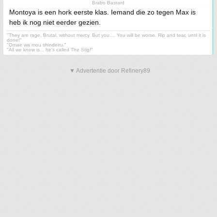
Brabo Bastard
Montoya is een hork eerste klas. Iemand die zo tegen Max is
heb ik nog niet eerder gezien.
"They are rage. Brutal, without mercy. But you.... You will be worse. Rip and tear, until it is
done!"
"Omae wa mou shindeiru."
"All we know is... he's called The Stig!"
▼ Advertentie door Refinery89