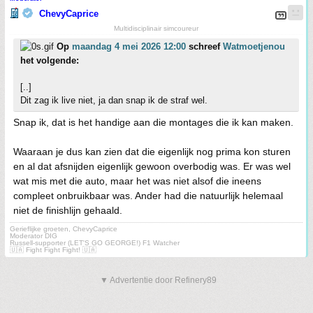
ChevyCaprice
Multidisciplinair simcoureur
Op
maandag 4 mei 2026 12:00
schreef
Watmoetjenou
het volgende:
[..]
Dit zag ik live niet, ja dan snap ik de straf wel.
Snap ik, dat is het handige aan die montages die ik kan maken.
Waaraan je dus kan zien dat die eigenlijk nog prima kon sturen
en al dat afsnijden eigenlijk gewoon overbodig was. Er was wel
wat mis met die auto, maar het was niet alsof die ineens
compleet onbruikbaar was. Ander had die natuurlijk helemaal
niet de finishlijn gehaald.
Gerieflijke groeten, ChevyCaprice
Moderator DIG
Russell-supporter (LET'S GO GEORGE!) F1 Watcher
🇺🇦 Fight Fight Fight! 🇺🇦
▼ Advertentie door Refinery89