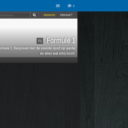
doneren
inbreuk?
Formule 1
F1
 Formule 1. Bespreek hier de snelste sport op aarde
en alles wat erbij hoort.