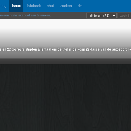
log
forum
fotoboek
chat
zoeken
dm
om een gratis account aan te maken
.
rs en 22 coureurs strijden allemaal om de titel in de koningsklasse van de autosport: