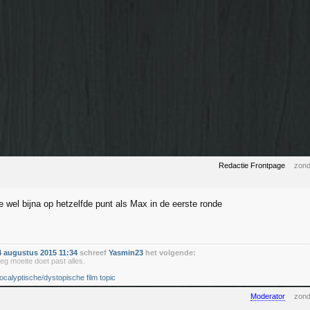
Redactie Frontpage
zond
e wel bijna op hetzelfde punt als Max in de eerste ronde
 augustus 2015 11:34
schreef
Yasmin23
het volgende:
eg moeite doet past alles.
ocalyptische/dystopische film topic
Moderator
zond