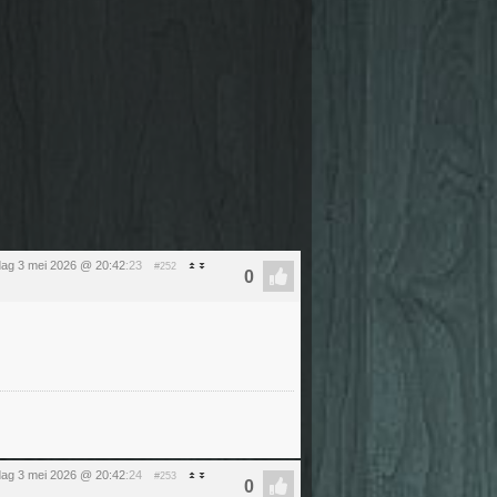
ag 3 mei 2026 @ 20:42
:23
#252
ag 3 mei 2026 @ 20:42
:24
#253