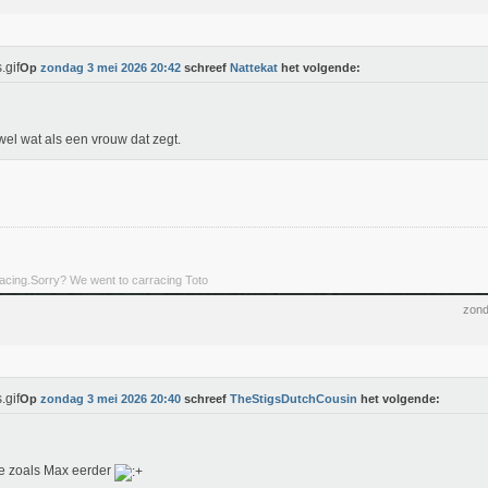
Op
zondag 3 mei 2026 20:42
schreef
Nattekat
het volgende:
wel wat als een vrouw dat zegt.
rracing.Sorry? We went to carracing Toto
zond
Op
zondag 3 mei 2026 20:40
schreef
TheStigsDutchCousin
het volgende:
e zoals Max eerder