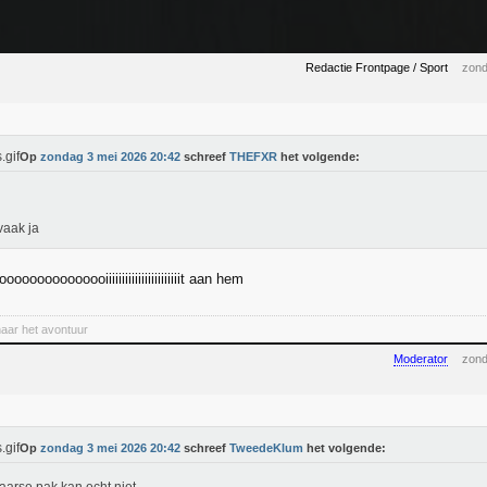
Redactie Frontpage / Sport
zond
Op
zondag 3 mei 2026 20:42
schreef
THEFXR
het volgende:
vaak ja
oooooooooooooiiiiiiiiiiiiiiiiiiiiiiit aan hem
naar het avontuur
Moderator
zond
Op
zondag 3 mei 2026 20:42
schreef
TweedeKlum
het volgende: