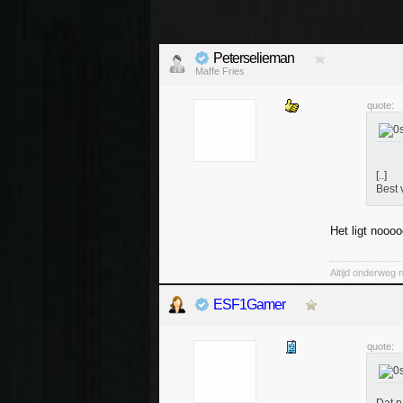
Peterselieman
Maffe Fries
quote:
[..]
Best 
Het ligt nooooo
Altijd onderweg 
ESF1Gamer
quote: