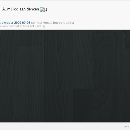
i A. mij idd aan denken
 oktober 2009 00:26
schreef vosss het volgende:
 gewoon omdat ik haar lief vind :@
zond