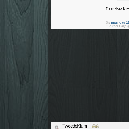
Daar doet Kim
Op
maandag 12
:*-je voor Sally,
TweedeKlum