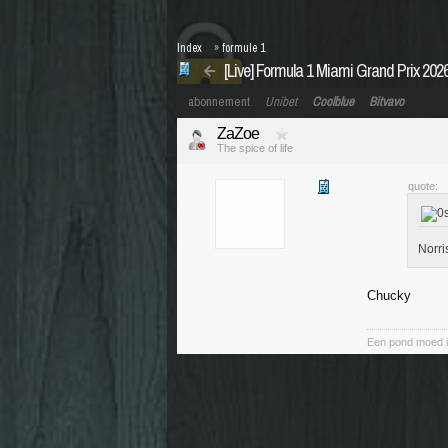
Index
»
formule 1
[Live] Formula 1 Miami Grand Prix 20
abonnement
Unibet
Coolblue
Bitvavo
ZaZoe
The spice of life
quote:
Norri
Chucky
Een pond moed i