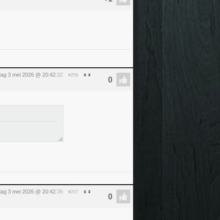
ag 3 mei 2026 @ 20:42
:32
#256
ag 3 mei 2026 @ 20:42
:36
#257