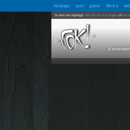
frontpage
sport
games
film & tv
web
Je bent niet ingelogd.
Klik hier om in te loggen
of
hier 
11 constructeu