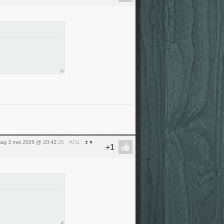
ag 3 mei 2026 @ 20:42
:25
#254