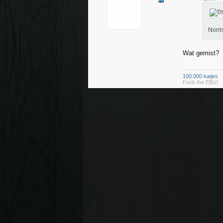
Norri
Wat gemist?
100.000 katjes
Fuck the EBU!