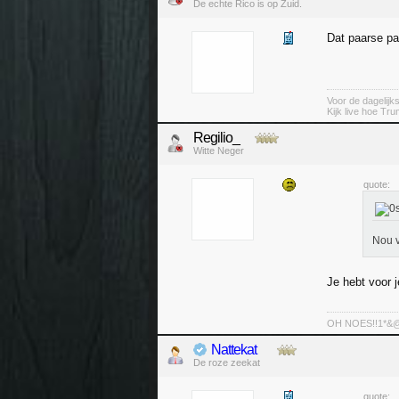
De echte Rico is op Zuid.
Dat paarse pa
Voor de dagelijk
Kijk live hoe Tru
Regilio_
Witte Neger
quote:
Nou v
Je hebt voor 
OH NOES!!1*&@^!
Nattekat
De roze zeekat
quote: