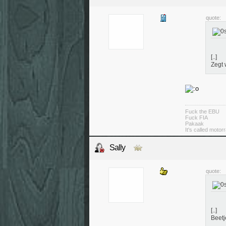
quote:
[..]
Zegt 
Fuck the EBU
Fuck FIA
Pakaak
It's called moto
Sally
quote:
[..]
Beetj