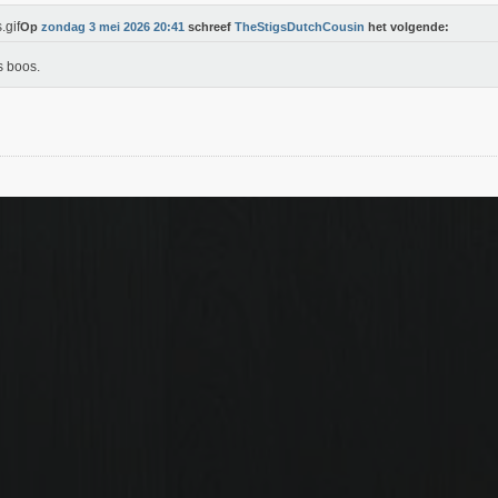
Op
zondag 3 mei 2026 20:41
schreef
TheStigsDutchCousin
het volgende:
s boos.