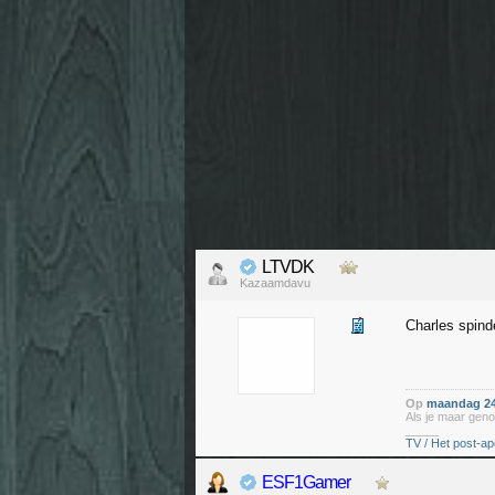
LTVDK
Kazaamdavu
Charles spind
Op
maandag 24
Als je maar geno
_____
TV / Het post-ap
ESF1Gamer