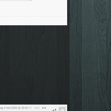
ag 3 mei 2026 @ 20:42
:27
#255