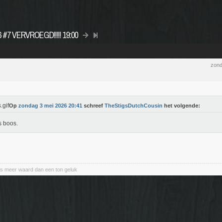
26 #7 VERVROEGD!!!!! 19:00
zond
Op
zondag 3 mei 2026 20:41
schreef
TheStigsDutchCousin
het volgende:
s boos.
s meer waard dan een ton geluk