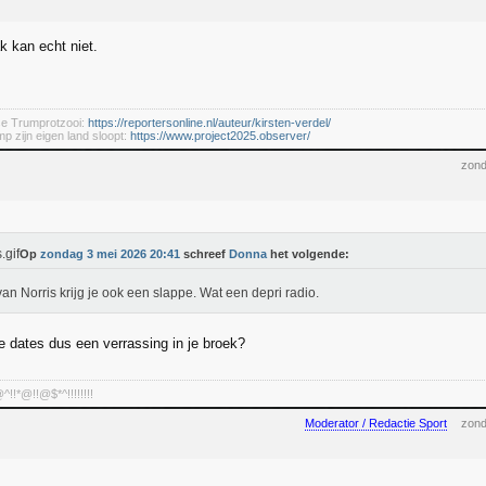
k kan echt niet.
se Trumprotzooi:
https://reportersonline.nl/auteur/kirsten-verdel/
mp zijn eigen land sloopt:
https://www.project2025.observer/
zond
Op
zondag 3 mei 2026 20:41
schreef
Donna
het volgende:
an Norris krijg je ook een slappe. Wat een depri radio.
je dates dus een verrassing in je broek?
!*@!!@$*^!!!!!!!!
Moderator / Redactie Sport
zond