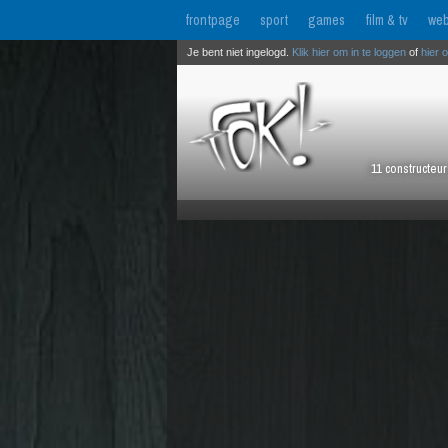
frontpage
sport
games
film & tv
web
Je bent niet ingelogd.
Klik hier om in te loggen
of
hier 
11 constructeu