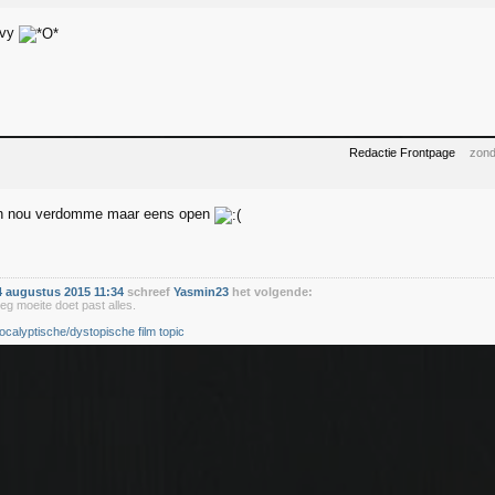
avy
Redactie Frontpage
zond
an nou verdomme maar eens open
 augustus 2015 11:34
schreef
Yasmin23
het volgende:
eg moeite doet past alles.
ocalyptische/dystopische film topic