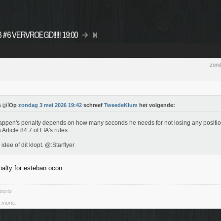
26 #6 VERVROEGD!!!!! 19:00
zond
Op
zondag 3 mei 2026 19:42
schreef
TweedeKlum
het volgende:
appen's penalty depends on how many seconds he needs for not losing any position
 Article 84.7 of FIA's rules.
idee of dit klopt. @:Starflyer
alty for esteban ocon.
 porte
a morte.