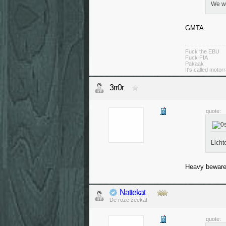
We w
GMTA
Fuck the EBU
Fuck FIA
Pakaak
It's called moto
3rr0r
quote:
Licht
Heavy beware
Nattekat
De roze zeekat
quote: