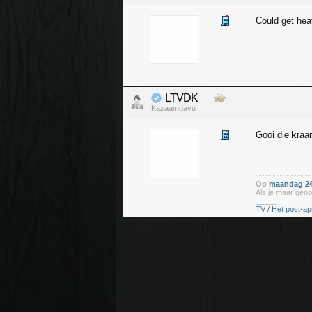
Could get he
LTVDK
Kazaamdavu
Gooi die kra
Op
maandag 24
Als je maar geno
_____
TV / Het post-ap