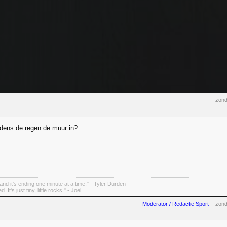
zond
ijdens de regen de muur in?
e and it's ending one minute at a time." - Tyler Durden
 It's just tiny, little rocks." - Joel
Moderator / Redactie Sport
zond