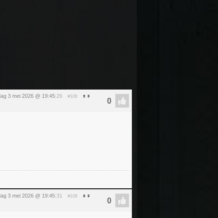
ag 3 mei 2026 @ 19:45
:26
#108
ag 3 mei 2026 @ 19:45
:31
#109