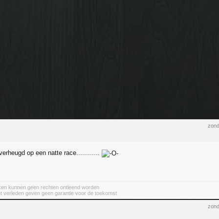
zond
verheugd op een natte race............
aken kunnen geen rechten ontleend worden
et verleden geven geen garantie voor de toekomst
zond