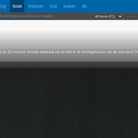
log
forum
fotoboek
chat
zoeken
dm
om een gratis account aan te maken
.
rs en 22 coureurs strijden allemaal om de titel in de koningsklasse van de autosport: