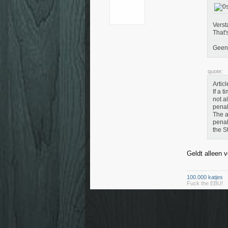
Verst
That's
Geen 
quote:
Artic
If a 
not a
penal
The a
penal
the S
Geldt alleen 
100.000 katjes
Fuck the EBU!