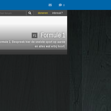
doneren
inbreuk?
Formule 1
F1
 Formule 1. Bespreek hier de snelste sport op aarde
en alles wat erbij hoort.