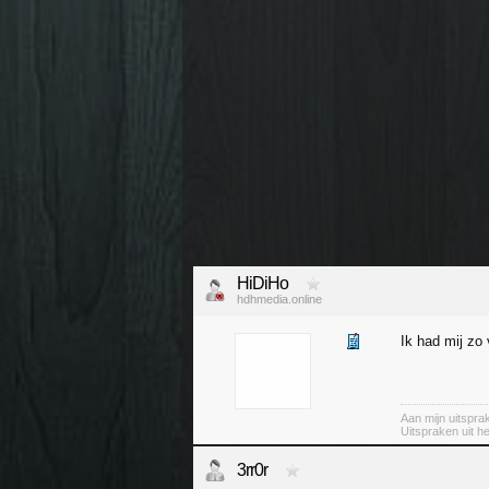
HiDiHo
hdhmedia.online
Ik had mij zo 
Aan mijn uitspr
Uitspraken uit h
3rr0r