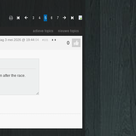
3
4
5
6
7
actieve topics
nieuwe topics
ag 3 mei 2026 @ 19:44
:04
#101
 after the race.