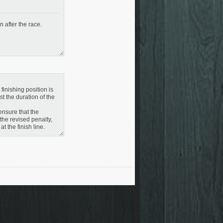
 after the race.
finishing position is
t the duration of the
ensure that the
 the revised penalty,
 the finish line.