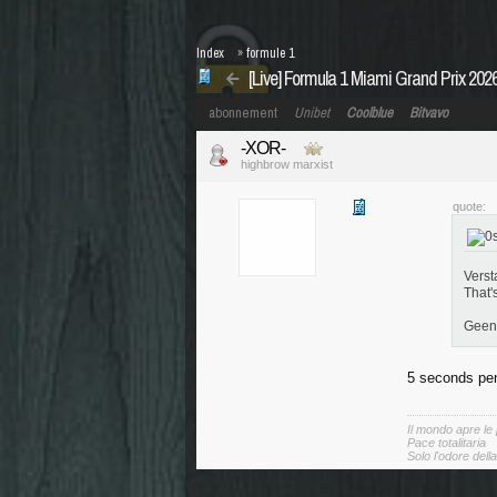
Index
»
formule 1
[Live] Formula 1 Miami Grand Prix 20
abonnement
Unibet
Coolblue
Bitvavo
-XOR-
highbrow marxist
quote:
Verst
That's
Geen 
5 seconds pen
Il mondo apre le
Pace totalitaria
Solo l'odore dell