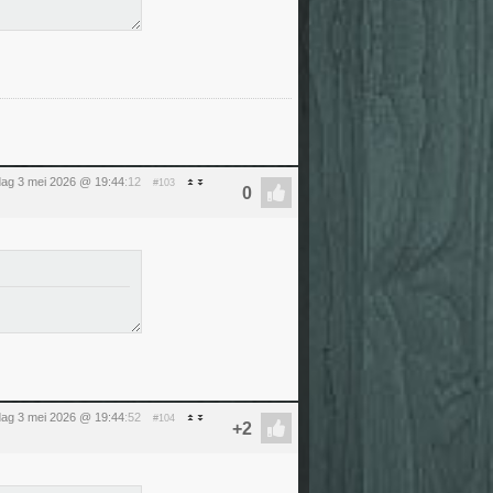
ag 3 mei 2026 @ 19:44
:12
#103
ag 3 mei 2026 @ 19:44
:52
#104