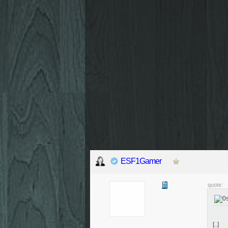
ESF1Gamer
quote:
[..]