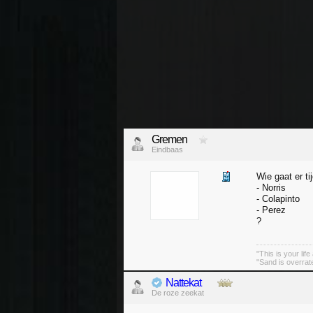
Gremen
Eindbaas
Wie gaat er t
- Norris
- Colapinto
- Perez
?
"This is your lif
"Sand is overrated.
Nattekat
De roze zeekat