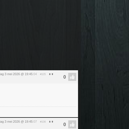
ag 3 mei 2026 @ 19:45
:04
#105
ag 3 mei 2026 @ 19:45
:07
#106