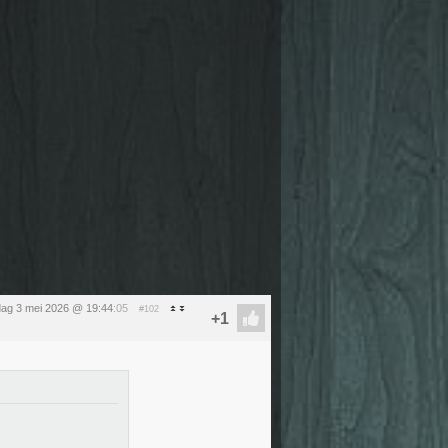
ag 3 mei 2026 @ 19:44
:05
#102