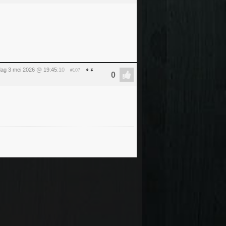
ag 3 mei 2026 @ 19:45
:10
#107