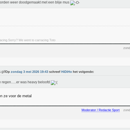
orden weer doodgemaakt met een blije mus
rracing.Sorry? We went to carracing Toto
zond
Op
zondag 3 mei 2026 19:43
schreef
HiDiHo
het volgende:
e regen......er was heavy beloofd
n ze voor de metal
Moderator / Redactie Sport
zond