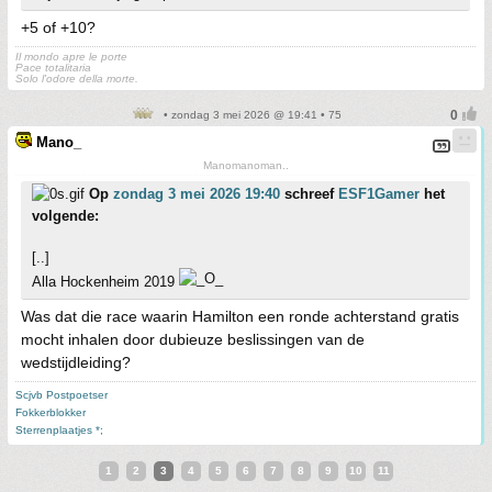
+5 of +10?
Il mondo apre le porte
Pace totalitaria
Solo l'odore della morte.
• zondag 3 mei 2026 @ 19:41 • 75
Mano_
Manomanoman..
Op
zondag 3 mei 2026 19:40
schreef
ESF1Gamer
het
volgende:
[..]
Alla Hockenheim 2019
Was dat die race waarin Hamilton een ronde achterstand gratis
mocht inhalen door dubieuze beslissingen van de
wedstijdleiding?
Scjvb Postpoetser
Fokkerblokker
Sterrenplaatjes *;
1
2
3
4
5
6
7
8
9
10
11