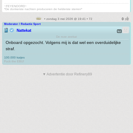
~FEYENOORD~
*De donkerste nachten produceren de helderste sterren*
• zondag 3 mei 2026 @ 19:41 • 72
Moderator / Redactie Sport
Nattekat
De roze zeekat
Onboard opgezocht. Volgens mij is dat wel een overduidelijke
straf.
100.000 katjes
Fuck the EBU!
▼ Advertentie door Refinery89