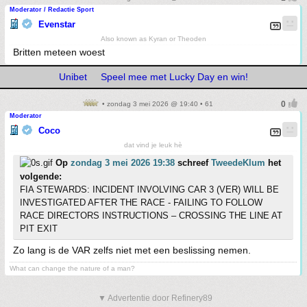
Moderator / Redactie Sport
Evenstar
Also known as Kyran or Theoden
Britten meteen woest
Unibet
Speel mee met Lucky Day en win!
• zondag 3 mei 2026 @ 19:40 • 61
Moderator
Coco
dat vind je leuk hè
Op
zondag 3 mei 2026 19:38
schreef
TweedeKlum
het
volgende:
FIA STEWARDS: INCIDENT INVOLVING CAR 3 (VER) WILL BE
INVESTIGATED AFTER THE RACE - FAILING TO FOLLOW
RACE DIRECTORS INSTRUCTIONS – CROSSING THE LINE AT
PIT EXIT
Zo lang is de VAR zelfs niet met een beslissing nemen.
What can change the nature of a man?
▼ Advertentie door Refinery89