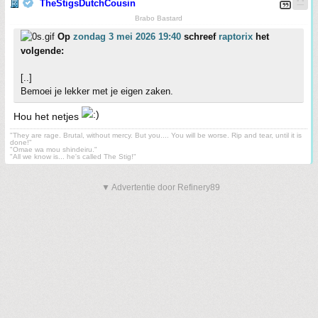
TheStigsDutchCousin
Brabo Bastard
Op
zondag 3 mei 2026 19:40
schreef
raptorix
het
volgende:
[..]
Bemoei je lekker met je eigen zaken.
Hou het netjes
"They are rage. Brutal, without mercy. But you.... You will be worse. Rip and tear, until it is
done!"
"Omae wa mou shindeiru."
"All we know is... he's called The Stig!"
▼ Advertentie door Refinery89