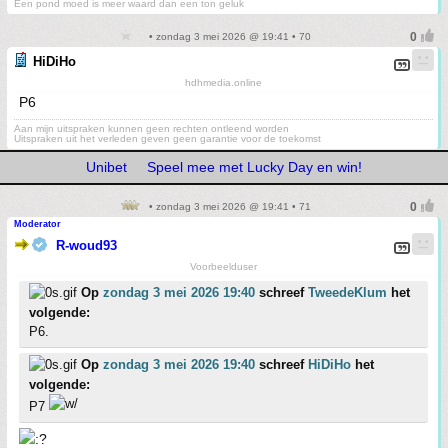
Een pond moed is meer waard dan een ton geluk
• zondag 3 mei 2026 @ 19:41 • 70
HiDiHo
hdhmedia.online
P6
Aan mijn uitspraken kunnen geen rechten ontleend worden
Uitspraken uit het verleden geven geen garantie voor de toekomst
Unibet
Speel mee met Lucky Day en win!
• zondag 3 mei 2026 @ 19:41 • 71
Moderator
R-woud93
Voorbeelduser
Op
zondag 3 mei 2026 19:40
schreef
TweedeKlum
het
volgende:
P6.
Op
zondag 3 mei 2026 19:40
schreef
HiDiHo
het
volgende:
P7