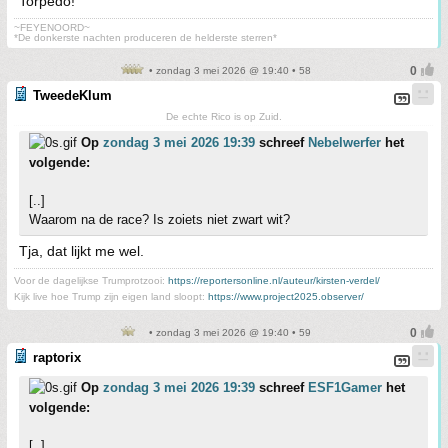
Torpedo!
~FEYENOORD~
*De donkerste nachten produceren de helderste sterren*
• zondag 3 mei 2026 @ 19:40 • 58
TweedeKlum
De echte Rico is op Zuid.
Op
zondag 3 mei 2026 19:39
schreef
Nebelwerfer
het
volgende:
[..]
Waarom na de race? Is zoiets niet zwart wit?
Tja, dat lijkt me wel.
Voor de dagelijkse Trumprotzooi:
https://reportersonline.nl/auteur/kirsten-verdel/
Kijk live hoe Trump zijn eigen land sloopt:
https://www.project2025.observer/
• zondag 3 mei 2026 @ 19:40 • 59
raptorix
Op
zondag 3 mei 2026 19:39
schreef
ESF1Gamer
het
volgende:
[..]