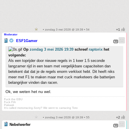
• zondag 3 mei 2026 @ 19:39 • 54
Moderator
ESF1Gamer
Op
zondag 3 mei 2026 19:39
schreef
raptorix
het
volgende:
Als een toprijder door nieuwe regels in 1 keer 1.5 seconde
langzamer rijd in een team met vergelijkbare capaciteiten dan
betekent dat dat je de regels enorm verkloot hebt. Dit heeft niks
meer met F1 te maken maar met cuck marketeers die batterijen
belangrijker vinden dan racen.
Ok, we weten het nu wel.
Fuck the EBU
Fuck FIA
Pakaak
It's called motorracing.Sorry? We went to carracing Toto
• zondag 3 mei 2026 @ 19:39 • 55
Nebelwerfer