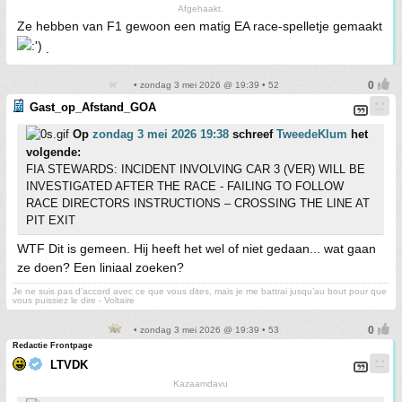
Afgehaakt.
Ze hebben van F1 gewoon een matig EA race-spelletje gemaakt
.
• zondag 3 mei 2026 @ 19:39 • 52
Gast_op_Afstand_GOA
Op
zondag 3 mei 2026 19:38
schreef
TweedeKlum
het
volgende:
FIA STEWARDS: INCIDENT INVOLVING CAR 3 (VER) WILL BE
INVESTIGATED AFTER THE RACE - FAILING TO FOLLOW
RACE DIRECTORS INSTRUCTIONS – CROSSING THE LINE AT
PIT EXIT
WTF Dit is gemeen. Hij heeft het wel of niet gedaan... wat gaan
ze doen? Een liniaal zoeken?
Je ne suis pas d’accord avec ce que vous dites, mais je me battrai jusqu’au bout pour que
vous puissiez le dire - Voltaire
• zondag 3 mei 2026 @ 19:39 • 53
Redactie Frontpage
LTVDK
Kazaamdavu