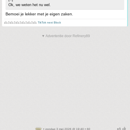
Ok, we weten het nu wel.
Bemoei je lekker met je eigen zaken.
🕰️₿🕰️₿🕰️₿🕰️₿🕰️₿🕰️
TikTok next Block
▼ Advertentie door Refinery89
• zondag 3 mei 2026 @ 19:40 • 60