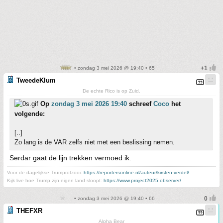
• zondag 3 mei 2026 @ 19:40 • 65
TweedeKlum
De echte Rico is op Zuid.
Op
zondag 3 mei 2026 19:40
schreef
Coco
het
volgende:
[..]
Zo lang is de VAR zelfs niet met een beslissing nemen.
Serdar gaat de lijn trekken vermoed ik.
Voor de dagelijkse Trumprotzooi:
https://reportersonline.nl/auteur/kirsten-verdel/
Kijk live hoe Trump zijn eigen land sloopt:
https://www.project2025.observer/
• zondag 3 mei 2026 @ 19:40 • 66
THEFXR
Alpha Bear