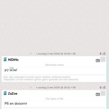
• zondag 3 mei 2026 @ 19:40 • 68
HiDiHo
hdhmedia.online
P7
Aan mijn uitspraken kunnen geen rechten ontleend worden
Uitspraken uit het verleden geven geen garantie voor de toekomst
• zondag 3 mei 2026 @ 19:41 • 69
ZaZoe
The spice of life
P6 en dooorrrr