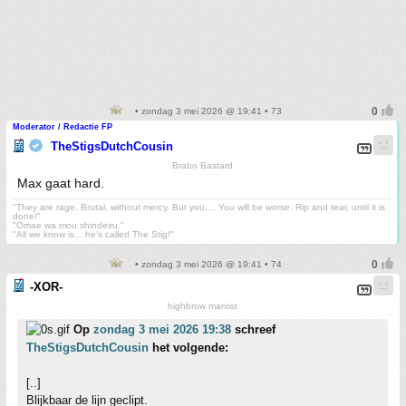
• zondag 3 mei 2026 @ 19:41 • 73
Moderator / Redactie FP
TheStigsDutchCousin
Brabo Bastard
Max gaat hard.
"They are rage. Brutal, without mercy. But you.... You will be worse. Rip and tear, until it is
done!"
"Omae wa mou shindeiru."
"All we know is... he's called The Stig!"
• zondag 3 mei 2026 @ 19:41 • 74
-XOR-
highbrow marxist
Op
zondag 3 mei 2026 19:38
schreef
TheStigsDutchCousin
het volgende:
[..]
Blijkbaar de lijn geclipt.