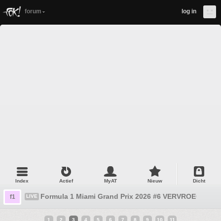
forum
log in
Index
Actief
MyAT
Nieuw
Dicht
Formula 1 Miami Grand Prix 2026 #6 VERVROEGD!!!!! 
f1
LIVE
1
2
3
4
5
6
7
8
9
10
11