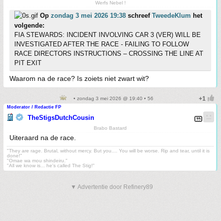
Werfs Nebel !
Op
zondag 3 mei 2026 19:38
schreef
TweedeKlum
het
volgende:
FIA STEWARDS: INCIDENT INVOLVING CAR 3 (VER) WILL BE
INVESTIGATED AFTER THE RACE - FAILING TO FOLLOW
RACE DIRECTORS INSTRUCTIONS – CROSSING THE LINE AT
PIT EXIT
Waarom na de race? Is zoiets niet zwart wit?
• zondag 3 mei 2026 @ 19:40 • 56
Moderator / Redactie FP
TheStigsDutchCousin
Brabo Bastard
Uiteraard na de race.
"They are rage. Brutal, without mercy. But you.... You will be worse. Rip and tear, until it is
done!"
"Omae wa mou shindeiru."
"All we know is... he's called The Stig!"
▼ Advertentie door Refinery89