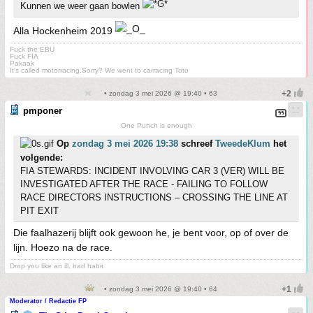
Kunnen we weer gaan bowlen
Alla Hockenheim 2019
Fuck the EBU
Fuck FIA
Pakaak
It's called motorracing.Sorry? We went to carracing Toto
• zondag 3 mei 2026 @ 19:40 • 63
pmponer
One Punch is enough
Op
zondag 3 mei 2026 19:38
schreef
TweedeKlum
het
volgende:
FIA STEWARDS: INCIDENT INVOLVING CAR 3 (VER) WILL BE
INVESTIGATED AFTER THE RACE - FAILING TO FOLLOW
RACE DIRECTORS INSTRUCTIONS – CROSSING THE LINE AT
PIT EXIT
Die faalhazerij blijft ook gewoon he, je bent voor, op of over de
lijn. Hoezo na de race.
Drop you like an ill, bad habit
• zondag 3 mei 2026 @ 19:40 • 64
Moderator / Redactie FP