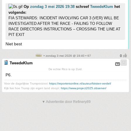
Op
zondag 3 mei 2026 19:38
schreef
TweedeKlum
het
volgende:
FIA STEWARDS: INCIDENT INVOLVING CAR 3 (VER) WILL BE
INVESTIGATED AFTER THE RACE - FAILING TO FOLLOW
RACE DIRECTORS INSTRUCTIONS – CROSSING THE LINE AT
PIT EXIT
Niet best
• zondag 3 mei 2026 @ 19:40 • 67
TweedeKlum
De echte Rico is op Zuid.
P6.
Voor de dagelijkse Trumprotzooi:
https://reportersonline.nl/auteur/kirsten-verdel/
Kijk live hoe Trump zijn eigen land sloopt:
https://www.project2025.observer/
▼ Advertentie door Refinery89