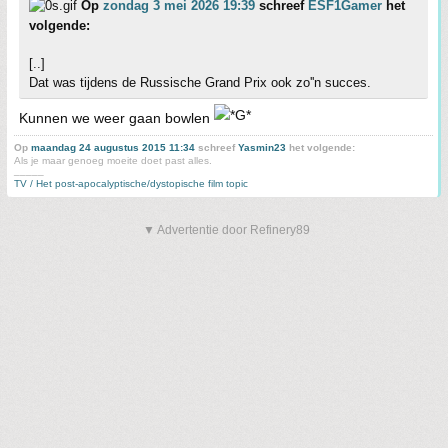
Op
zondag 3 mei 2026 19:39
schreef
ESF1Gamer
het
volgende:
[..]
Dat was tijdens de Russische Grand Prix ook zo''n succes.
Kunnen we weer gaan bowlen
Op
maandag 24 augustus 2015 11:34
schreef
Yasmin23
het volgende:
Als je maar genoeg moeite doet past alles.
_____
TV / Het post-apocalyptische/dystopische film topic
▼ Advertentie door Refinery89