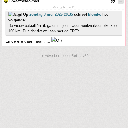
ikweethetookniet
Weet jij het wel ?
Op
zondag 3 mei 2026 20:35
schreef
blomke
het
volgende:
De vrouw betaalt 'm; ik ga er in rijden: woon-werkverkeer elke keer
160 km. Dus dat tikt wel aan met de ERE's.
En de ere gaan naar …..
▼ Advertentie door Refinery89