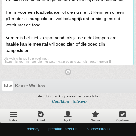
Het is voor een loadbalancer of die nu met ct klemmen of een
p1 meter zit aangesloten, wel belangrijk dat er niet gemixed
wordt met de fase.
Verder is het niet zo spannend, als je de afdekkappen eraf
haalde kan je meestal vrij goed zien of die goed zijn
aangesloten.
Als weinig helpt, help veel meer.
Sparen is voor mensen die niet weten waar ze geld aan uit moeten geven !!!
Keuze Wallbox
k&w
steun FOK! en koop via een van deze links
Coolblue
Bitvavo
Index
Actief
MyAT
Nieuw
Opslaan
privacy
•
premium account
•
voorwaarden