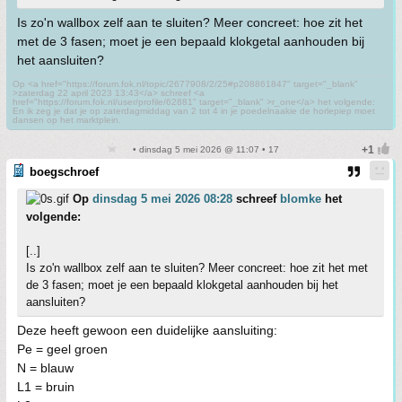
Is zo'n wallbox zelf aan te sluiten? Meer concreet: hoe zit het
met de 3 fasen; moet je een bepaald klokgetal aanhouden bij
het aansluiten?
Op <a href="https://forum.fok.nl/topic/2677908/2/25#p208861847" target="_blank"
>zaterdag 22 april 2023 13:43</a> schreef <a
href="https://forum.fok.nl/user/profile/62881" target="_blank" >r_one</a> het volgende:
En ik zeg je dat je op zaterdagmiddag van 2 tot 4 in je poedelnaakie de horlepiep moet
dansen op het marktplein.
• dinsdag 5 mei 2026 @ 11:07 • 17
boegschroef
Op
dinsdag 5 mei 2026 08:28
schreef
blomke
het
volgende:
[..]
Is zo'n wallbox zelf aan te sluiten? Meer concreet: hoe zit het met
de 3 fasen; moet je een bepaald klokgetal aanhouden bij het
aansluiten?
Deze heeft gewoon een duidelijke aansluiting:
Pe = geel groen
N = blauw
L1 = bruin