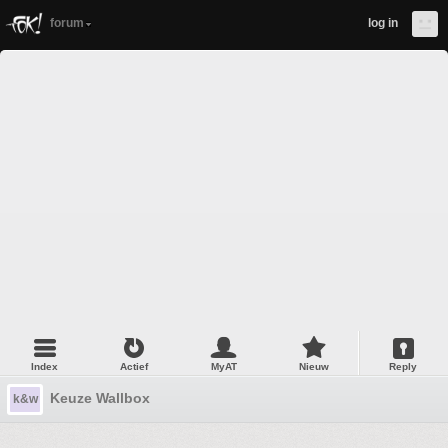
forum
log in
Index
Actief
MyAT
Nieuw
Reply
Keuze Wallbox
k&w