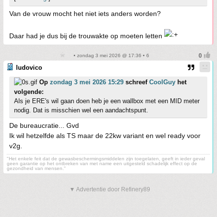
Van de vrouw mocht het niet iets anders worden?
Daar had je dus bij de trouwakte op moeten letten
• zondag 3 mei 2026 @ 17:36 • 6
ludovico
Op
zondag 3 mei 2026 15:29
schreef
CoolGuy
het
volgende:
Als je ERE's wil gaan doen heb je een wallbox met een MID meter
nodig. Dat is misschien wel een aandachtspunt.
De bureaucratie... Gvd
Ik wil hetzelfde als TS maar de 22kw variant en wel ready voor
v2g.
"Het enkele feit dat de gewasbeschermingsmiddelen zijn toegelaten, geeft in ieder geval
geen garantie op het ontbreken van met name een uitgesteld schadelijk effect op de
gezondheid van mensen."
▼ Advertentie door Refinery89