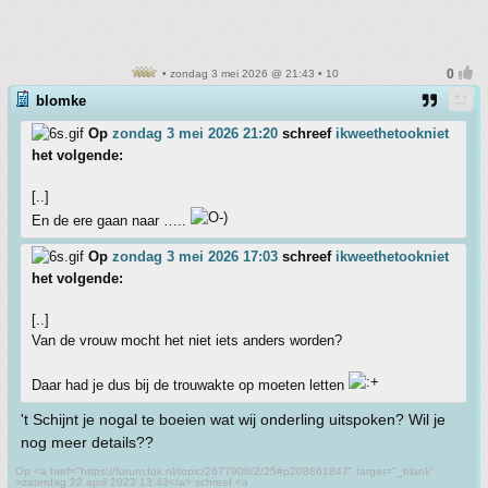
• zondag 3 mei 2026 @ 21:43 • 10
blomke
Op
zondag 3 mei 2026 21:20
schreef
ikweethetookniet
het volgende:
[..]
En de ere gaan naar …..
Op
zondag 3 mei 2026 17:03
schreef
ikweethetookniet
het volgende:
[..]
Van de vrouw mocht het niet iets anders worden?
Daar had je dus bij de trouwakte op moeten letten
't Schijnt je nogal te boeien wat wij onderling uitspoken? Wil je
nog meer details??
Op <a href="https://forum.fok.nl/topic/2677908/2/25#p208861847" target="_blank"
>zaterdag 22 april 2023 13:43</a> schreef <a