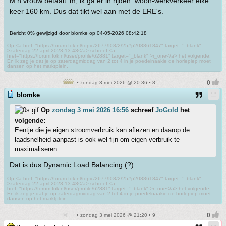
M'n vrouw betaalt 'm; ik ga er in rijden: woon-werkverkeer elke
keer 160 km. Dus dat tikt wel aan met de ERE's.
Bericht 0% gewijzigd door blomke op 04-05-2026 08:42:18
Op <a href="https://forum.fok.nl/topic/2677908/2/25#p208861847" target="_blank"
>zaterdag 22 april 2023 13:43</a> schreef <a
href="https://forum.fok.nl/user/profile/62881" target="_blank" >r_one</a> het volgende:
En ik zeg je dat je op zaterdagmiddag van 2 tot 4 in je poedelnaakie de horlepiep moet
dansen op het marktplein.
• zondag 3 mei 2026 @ 20:36 • 8
blomke
Op
zondag 3 mei 2026 16:56
schreef
JoGold
het
volgende:
Eentje die je eigen stroomverbruik kan aflezen en daarop de
laadsnelheid aanpast is ook wel fijn om eigen verbruik te
maximaliseren.
Dat is dus Dynamic Load Balancing (?)
Op <a href="https://forum.fok.nl/topic/2677908/2/25#p208861847" target="_blank"
>zaterdag 22 april 2023 13:43</a> schreef <a
href="https://forum.fok.nl/user/profile/62881" target="_blank" >r_one</a> het volgende:
En ik zeg je dat je op zaterdagmiddag van 2 tot 4 in je poedelnaakie de horlepiep moet
dansen op het marktplein.
• zondag 3 mei 2026 @ 21:20 • 9