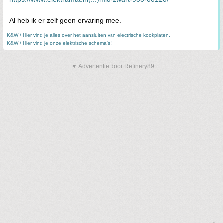
Al heb ik er zelf geen ervaring mee.
K&W / Hier vind je alles over het aansluiten van electrische kookplaten.
K&W / Hier vind je onze elektrische schema's !
▼ Advertentie door Refinery89