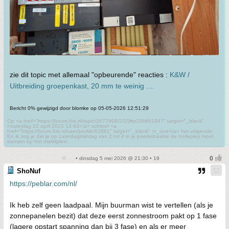
zie dit topic met allemaal "opbeurende" reacties :
K&W /
Uitbreiding groepenkast, 20 mm te weinig ....
Bericht 0% gewijzigd door blomke op 05-05-2026 12:51:29
Op <a href="https://forum.fok.nl/topic/2677908/2/25#p208861847" target="_blank"
>zaterdag 22 april 2023 13:43</a> schreef <a
href="https://forum.fok.nl/user/profile/62881" target="_blank" >r_one</a> het volgende:
En ik zeg je dat je op zaterdagmiddag van 2 tot 4 in je poedelnaakie de horlepiep moet
dansen op het marktplein.
• dinsdag 5 mei 2026 @ 21:30 • 19
ShoNuf
https://peblar.com/nl/
Ik heb zelf geen laadpaal. Mijn buurman wist te vertellen (als je
zonnepanelen bezit) dat deze eerst zonnestroom pakt op 1 fase
(lagere opstart spanning dan bij 3 fase) en als er meer