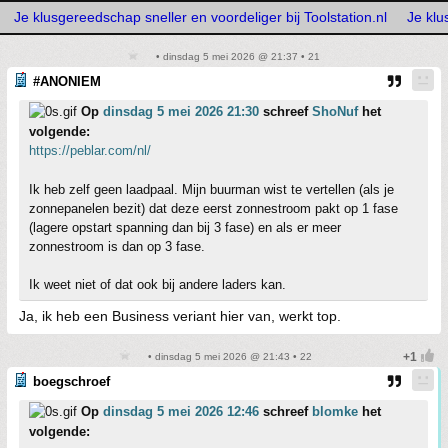
Je klusgereedschap sneller en voordeliger bij Toolstation.nl
Je klu
• dinsdag 5 mei 2026 @ 21:37 • 21
#ANONIEM
Op
dinsdag 5 mei 2026 21:30
schreef
ShoNuf
het
volgende:
https://peblar.com/nl/
Ik heb zelf geen laadpaal. Mijn buurman wist te vertellen (als je
zonnepanelen bezit) dat deze eerst zonnestroom pakt op 1 fase
(lagere opstart spanning dan bij 3 fase) en als er meer
zonnestroom is dan op 3 fase.
Ik weet niet of dat ook bij andere laders kan.
Ja, ik heb een Business veriant hier van, werkt top.
• dinsdag 5 mei 2026 @ 21:43 • 22
boegschroef
Op
dinsdag 5 mei 2026 12:46
schreef
blomke
het
volgende: