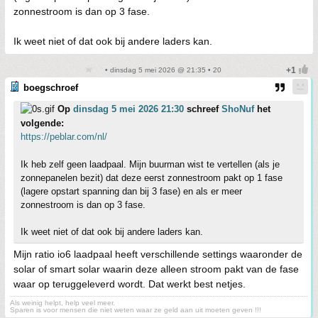
zonnestroom is dan op 3 fase.
Ik weet niet of dat ook bij andere laders kan.
• dinsdag 5 mei 2026 @ 21:35 • 20
boegschroef
Op
dinsdag 5 mei 2026 21:30
schreef
ShoNuf
het
volgende:
https://peblar.com/nl/
Ik heb zelf geen laadpaal. Mijn buurman wist te vertellen (als je
zonnepanelen bezit) dat deze eerst zonnestroom pakt op 1 fase
(lagere opstart spanning dan bij 3 fase) en als er meer
zonnestroom is dan op 3 fase.
Ik weet niet of dat ook bij andere laders kan.
Mijn ratio io6 laadpaal heeft verschillende settings waaronder de
solar of smart solar waarin deze alleen stroom pakt van de fase
waar op teruggeleverd wordt. Dat werkt best netjes.
Als weinig helpt, help veel meer.
Sparen is voor mensen die niet weten waar ze geld aan uit moeten geven !!!