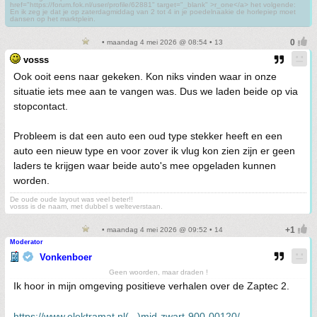
href="https://forum.fok.nl/user/profile/62881" target="_blank" >r_one</a> het volgende:
En ik zeg je dat je op zaterdagmiddag van 2 tot 4 in je poedelnaakie de horlepiep moet
dansen op het marktplein.
• maandag 4 mei 2026 @ 08:54 • 13
vosss
Ook ooit eens naar gekeken. Kon niks vinden waar in onze
situatie iets mee aan te vangen was. Dus we laden beide op via
stopcontact.
Probleem is dat een auto een oud type stekker heeft en een
auto een nieuw type en voor zover ik vlug kon zien zijn er geen
laders te krijgen waar beide auto's mee opgeladen kunnen
worden.
De oude oude layout was veel beter!!
vosss is de naam, met dubbel s welteverstaan.
• maandag 4 mei 2026 @ 09:52 • 14
Moderator
Vonkenboer
Geen woorden, maar draden !
Ik hoor in mijn omgeving positieve verhalen over de Zaptec 2.
https://www.elektramat.nl(...)mid-zwart-900-00120/