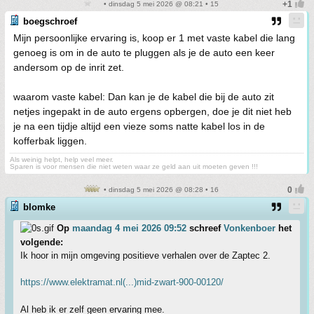
• dinsdag 5 mei 2026 @ 08:21 • 15
boegschroef
Mijn persoonlijke ervaring is, koop er 1 met vaste kabel die lang
genoeg is om in de auto te pluggen als je de auto een keer
andersom op de inrit zet.
waarom vaste kabel: Dan kan je de kabel die bij de auto zit
netjes ingepakt in de auto ergens opbergen, doe je dit niet heb
je na een tijdje altijd een vieze soms natte kabel los in de
kofferbak liggen.
Als weinig helpt, help veel meer.
Sparen is voor mensen die niet weten waar ze geld aan uit moeten geven !!!
• dinsdag 5 mei 2026 @ 08:28 • 16
blomke
Op
maandag 4 mei 2026 09:52
schreef
Vonkenboer
het
volgende:
Ik hoor in mijn omgeving positieve verhalen over de Zaptec 2.
https://www.elektramat.nl(...)mid-zwart-900-00120/
Al heb ik er zelf geen ervaring mee.