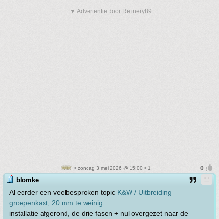
▼ Advertentie door Refinery89
• zondag 3 mei 2026 @ 15:00 • 1
blomke
Al eerder een veelbesproken topic
K&W / Uitbreiding
groepenkast, 20 mm te weinig ....
installatie afgerond, de drie fasen + nul overgezet naar de