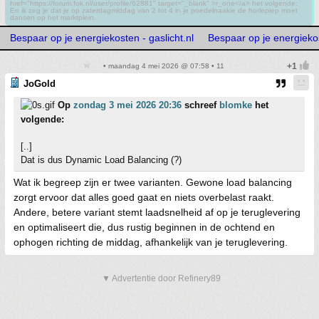
href="https://forum.fok.nl/user/profile/62881" target="_blank" >r_one</a> het volgende:
En ik zeg je dat je op zaterdagmiddag van 2 tot 4 in je poedelnaakie de horlepiep moet
dansen op het marktplein.
Bespaar op je energiekosten - gaslicht.nl
Bespaar op je energiekos
• maandag 4 mei 2026 @ 07:58 • 11
JoGold
Op
zondag 3 mei 2026 20:36
schreef
blomke
het
volgende:
[..]
Dat is dus Dynamic Load Balancing (?)
Wat ik begreep zijn er twee varianten. Gewone load balancing
zorgt ervoor dat alles goed gaat en niets overbelast raakt.
Andere, betere variant stemt laadsnelheid af op je teruglevering
en optimaliseert die, dus rustig beginnen in de ochtend en
ophogen richting de middag, afhankelijk van je teruglevering.
▼ Advertentie door Refinery89