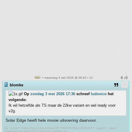
• maandag 4 mei 2026 @ 08:42 • 12
blomke
Op
zondag 3 mei 2026 17:36
schreef
ludovico
het
volgende:
Ik wil hetzelfde als TS maar de 22kw variant en wel ready voor
v2g.
Solar Edge heeft hele mooie uitvoering daarvoor.
Op <a href="https://forum.fok.nl/topic/2677908/2/25#p208861847" target="_blank"
>zaterdag 22 april 2023 13:43</a> schreef <a