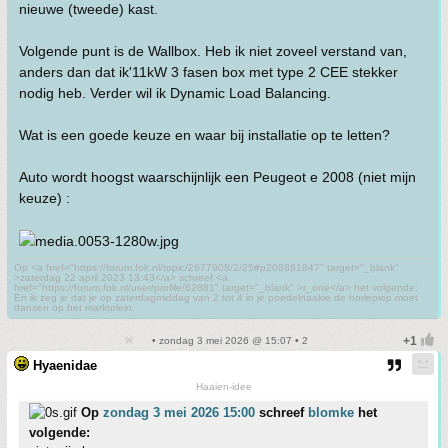
nieuwe (tweede) kast.
Volgende punt is de Wallbox. Heb ik niet zoveel verstand van,
anders dan dat ik'11kW 3 fasen box met type 2 CEE stekker
nodig heb. Verder wil ik Dynamic Load Balancing.
Wat is een goede keuze en waar bij installatie op te letten?
Auto wordt hoogst waarschijnlijk een Peugeot e 2008 (niet mijn
keuze) :
Op <a href="https://forum.fok.nl/topic/2677908/2/25#p208861847" target="_blank"
>zaterdag 22 april 2023 13:43</a> schreef <a
href="https://forum.fok.nl/user/profile/62881" target="_blank" >r_one</a> het volgende:
En ik zeg je dat je op zaterdagmiddag van 2 tot 4 in je poedelnaakie de horlepiep moet
dansen op het marktplein.
• zondag 3 mei 2026 @ 15:07 • 2
Hyaenidae
Haaien-idee
Op
zondag 3 mei 2026 15:00
schreef
blomke
het
volgende: