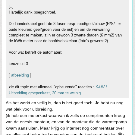
[..]
Hartelijk dank boegschroef.
De Lianderkabel geeft de 3 fasen resp. rood/geel/blauw (R/S/T =
oude kleuren; geel/groen voor de nul) en om de verwarring
compleet te maken, zijn er gewoon 3 zwarte draden (6 mm2) van
de kWh meter naar de hoofdschakelaar (foto's gewenst?).
Voor wat betreft de automaten:
keuze uit 3 :
[
afbeelding
]
zie dit topic met allemaal "opbeurende" reacties :
K&W /
Uitbreiding groepenkast, 20 mm te weinig ....
Als het werkt en veilig is, dan is het goed toch. Je hebt nu nog
wat plek voor uitbreiding.
(ik heb een meterkast waarvan ik zelfs de complimenten kreeg
van de enexis monteur, en van de monteur die de warmtepomp
kwam aansluiten. Maar krijg op internet nog commentaar over
vanalles wat beter had gemoeten van de keyboard helden 😅)