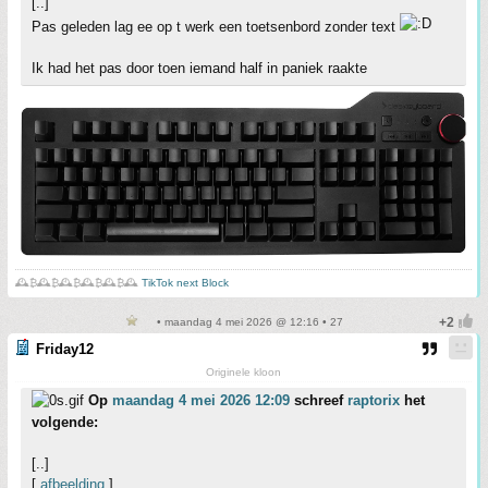
[..]
Pas geleden lag ee op t werk een toetsenbord zonder text
Ik had het pas door toen iemand half in paniek raakte
🕰️₿🕰️₿🕰️₿🕰️₿🕰️₿🕰️
TikTok next Block
• maandag 4 mei 2026 @ 12:16 • 27
Friday12
Originele kloon
Op
maandag 4 mei 2026 12:09
schreef
raptorix
het
volgende:
[..]
[
afbeelding
]