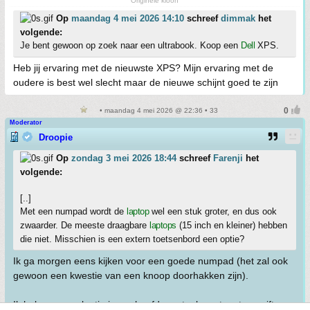
Originele kloon
Op
maandag 4 mei 2026 14:10
schreef
dimmak
het
volgende:
Je bent gewoon op zoek naar een ultrabook. Koop een
Dell
XPS.
Heb jij ervaring met de nieuwste XPS? Mijn ervaring met de
oudere is best wel slecht maar de nieuwe schijnt goed te zijn
• maandag 4 mei 2026 @ 22:36 • 33
Moderator
Droopie
Op
zondag 3 mei 2026 18:44
schreef
Farenji
het
volgende:
[..]
Met een numpad wordt de
laptop
wel een stuk groter, en dus ook
zwaarder. De meeste draagbare
laptops
(15 inch en kleiner) hebben
die niet. Misschien is een extern toetsenbord een optie?
Ik ga morgen eens kijken voor een goede numpad (het zal ook
gewoon een kwestie van een knoop doorhakken zijn).
Ik heb nu een plaatje in mn hoofd qua toekomst met aangiftes