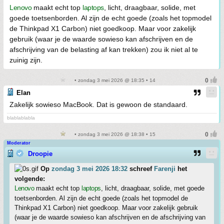
Lenovo
maakt echt top
laptops
, licht, draagbaar, solide, met
goede toetsenborden. Al zijn de echt goede (zoals het topmodel
de Thinkpad X1 Carbon) niet goedkoop. Maar voor zakelijk
gebruik (waar je de waarde sowieso kan afschrijven en de
afschrijving van de belasting af kan trekken) zou ik niet al te
zuinig zijn.
• zondag 3 mei 2026 @ 18:35 • 14
Elan
Zakelijk sowieso MacBook. Dat is gewoon de standaard.
blablablabla
• zondag 3 mei 2026 @ 18:38 • 15
Moderator
Droopie
Op
zondag 3 mei 2026 18:32
schreef
Farenji
het
volgende:
Lenovo
maakt echt top
laptops
, licht, draagbaar, solide, met goede
toetsenborden. Al zijn de echt goede (zoals het topmodel de
Thinkpad X1 Carbon) niet goedkoop. Maar voor zakelijk gebruik
(waar je de waarde sowieso kan afschrijven en de afschrijving van