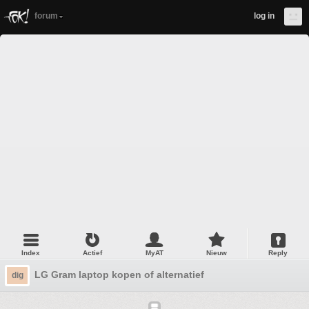
forum
log in
Index
Actief
MyAT
Nieuw
Reply
LG Gram laptop kopen of alternatief
dig