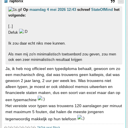
raptorix
Op
maandag 4 mei 2026 12:43
schreef
StateOfMind
het
volgende:
[..]
Defuk
Ik zou daar echt niks mee kunnen.
Als men mij zo'n minimalistisch toetsenbord zou geven, zou men
ook een zeer minimalistisch resultaat krijgen
Ja, ik heb nog officieel een typediploma behaalt, gewoon om zo
een mechanisch ding, dat was trouwens geen kattepis, dat was
gewoon 2 jaar lang, 2 uur per week les. Was trouwens niet
alleen typen, je moest er ook oldskool memos uitwerken en
financieele staten maken, dus een soort van excel maar dan op
een typemachine
Het vereiste voor typen was trouwens 120 aanslagen per minuut
met maximum 5 fouten, dat halen de meeste jongeren
tegenwoordig makkeljk op hun telefoon
🕰️₿🕰️₿🕰️₿🕰️₿🕰️₿🕰️
TikTok next Block