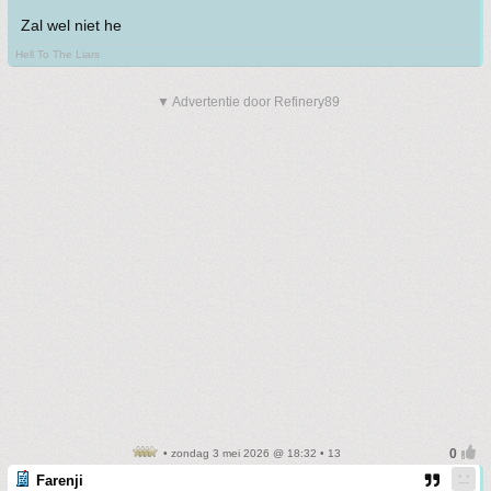
Zal wel niet he
Hell To The Liars
▼ Advertentie door Refinery89
• zondag 3 mei 2026 @ 18:32 • 13
Farenji