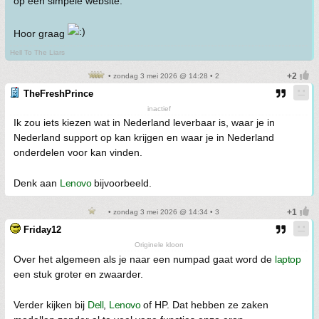
op een simpele website.
Hoor graag
Hell To The Liars
• zondag 3 mei 2026 @ 14:28 • 2
TheFreshPrince
inactief
Ik zou iets kiezen wat in Nederland leverbaar is, waar je in
Nederland support op kan krijgen en waar je in Nederland
onderdelen voor kan vinden.
Denk aan
Lenovo
bijvoorbeeld.
• zondag 3 mei 2026 @ 14:34 • 3
Friday12
Originele kloon
Over het algemeen als je naar een numpad gaat word de
laptop
een stuk groter en zwaarder.
Verder kijken bij
Dell
,
Lenovo
of HP. Dat hebben ze zaken