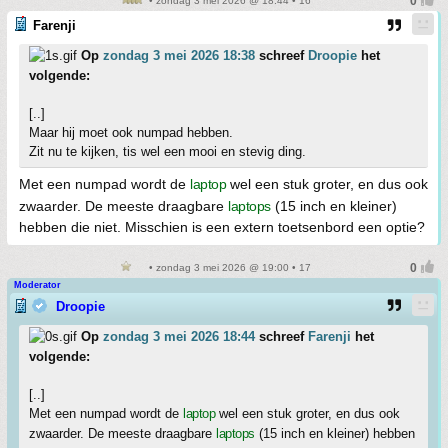
• zondag 3 mei 2026 @ 18:44 • 16
Farenji
Op
zondag 3 mei 2026 18:38
schreef
Droopie
het
volgende:
[..]
Maar hij moet ook numpad hebben.
Zit nu te kijken, tis wel een mooi en stevig ding.
Met een numpad wordt de
laptop
wel een stuk groter, en dus ook
zwaarder. De meeste draagbare
laptops
(15 inch en kleiner)
hebben die niet. Misschien is een extern toetsenbord een optie?
• zondag 3 mei 2026 @ 19:00 • 17
Moderator
Droopie
Op
zondag 3 mei 2026 18:44
schreef
Farenji
het
volgende:
[..]
Met een numpad wordt de
laptop
wel een stuk groter, en dus ook
zwaarder. De meeste draagbare
laptops
(15 inch en kleiner) hebben