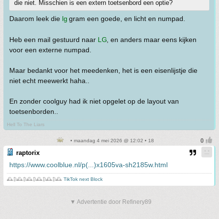
die niet. Misschien is een extern toetsenbord een optie?
Daarom leek die
lg
gram een goede, en licht en numpad.
Heb een mail gestuurd naar
LG
, en anders maar eens kijken
voor een externe numpad.
Maar bedankt voor het meedenken, het is een eisenlijstje die
niet echt meewerkt haha..
En zonder coolguy had ik niet opgelet op de layout van
toetsenborden..
Hell To The Liars
• maandag 4 mei 2026 @ 12:02 • 18
raptorix
https://www.coolblue.nl/p(...)x1605va-sh2185w.html
🕰️₿🕰️₿🕰️₿🕰️₿🕰️₿🕰️
TikTok next Block
▼ Advertentie door Refinery89