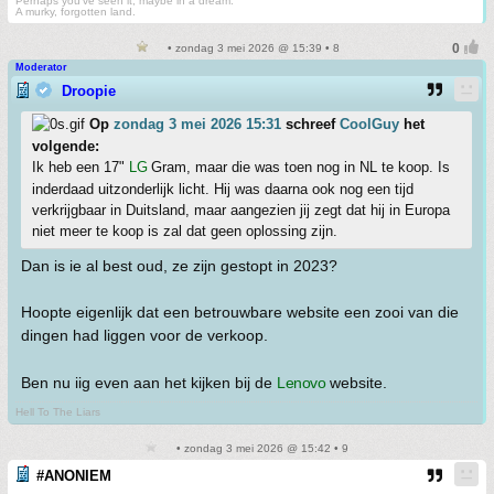
Perhaps you've seen it, maybe in a dream.
A murky, forgotten land.
• zondag 3 mei 2026 @ 15:39 • 8
Moderator
Droopie
Op
zondag 3 mei 2026 15:31
schreef
CoolGuy
het
volgende:
Ik heb een 17"
LG
Gram, maar die was toen nog in NL te koop. Is
inderdaad uitzonderlijk licht. Hij was daarna ook nog een tijd
verkrijgbaar in Duitsland, maar aangezien jij zegt dat hij in Europa
niet meer te koop is zal dat geen oplossing zijn.
Dan is ie al best oud, ze zijn gestopt in 2023?
Hoopte eigenlijk dat een betrouwbare website een zooi van die
dingen had liggen voor de verkoop.
Ben nu iig even aan het kijken bij de
Lenovo
website.
Hell To The Liars
• zondag 3 mei 2026 @ 15:42 • 9
#ANONIEM