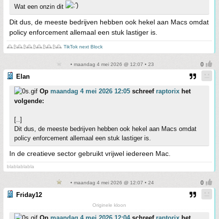
Wat een onzin dit
Dit dus, de meeste bedrijven hebben ook hekel aan Macs omdat
policy enforcement allemaal een stuk lastiger is.
🕰️₿🕰️₿🕰️₿🕰️₿🕰️₿🕰️
TikTok next Block
• maandag 4 mei 2026 @ 12:07 • 23
Elan
Op
maandag 4 mei 2026 12:05
schreef
raptorix
het
volgende:
[..]
Dit dus, de meeste bedrijven hebben ook hekel aan Macs omdat
policy enforcement allemaal een stuk lastiger is.
In de creatieve sector gebruikt vrijwel iedereen Mac.
blablablabla
• maandag 4 mei 2026 @ 12:07 • 24
Friday12
Originele kloon
Op
maandag 4 mei 2026 12:04
schreef
raptorix
het