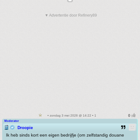
▼ Advertentie door Refinery89
• zondag 3 mei 2026 @ 14:22 • 1
Moderator
Droopie
Ik heb sinds kort een eigen bedrijfje (om zelfstandig douane