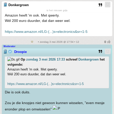
Donkergroen
is het nieuwe grijs
Amazon heeft 'm ook. Met qwerty.
Wél 200 euro duurder, dat dan weer wel.
https://www.amazon.nl/LG-(...)s=electronics&sr=1-5
• zondag 3 mei 2026 @ 17:54 • 12
Moderator
Droopie
Op
zondag 3 mei 2026 17:33
schreef
Donkergroen
het
volgende:
Amazon heeft 'm ook. Met qwerty.
Wél 200 euro duurder, dat dan weer wel.
https://www.amazon.nl/LG-(...)s=electronics&sr=1-5
Die is ook duits.
Zou je die knopjes niet gewoon kunnen wisselen, "even mesje
eronder plop en omwisselen"