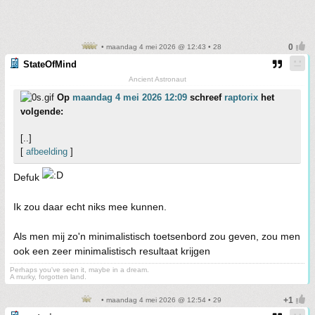
• maandag 4 mei 2026 @ 12:43 • 28
StateOfMind
Ancient Astronaut
Op
maandag 4 mei 2026 12:09
schreef
raptorix
het
volgende:
[..]
[
afbeelding
]
Defuk
Ik zou daar echt niks mee kunnen.
Als men mij zo'n minimalistisch toetsenbord zou geven, zou men
ook een zeer minimalistisch resultaat krijgen
Perhaps you've seen it, maybe in a dream.
A murky, forgotten land.
• maandag 4 mei 2026 @ 12:54 • 29