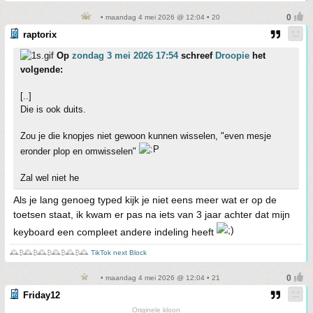
• maandag 4 mei 2026 @ 12:04 • 20
raptorix
Op
zondag 3 mei 2026 17:54
schreef
Droopie
het
volgende:
[..]
Die is ook duits.
Zou je die knopjes niet gewoon kunnen wisselen, "even mesje
eronder plop en omwisselen"
Zal wel niet he
Als je lang genoeg typed kijk je niet eens meer wat er op de
toetsen staat, ik kwam er pas na iets van 3 jaar achter dat mijn
keyboard een compleet andere indeling heeft
🕰️₿🕰️₿🕰️₿🕰️₿🕰️₿🕰️
TikTok next Block
• maandag 4 mei 2026 @ 12:04 • 21
Friday12
Originele kloon