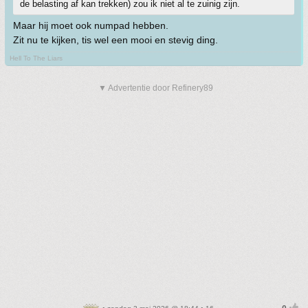
de belasting af kan trekken) zou ik niet al te zuinig zijn.
Maar hij moet ook numpad hebben.
Zit nu te kijken, tis wel een mooi en stevig ding.
Hell To The Liars
▼ Advertentie door Refinery89