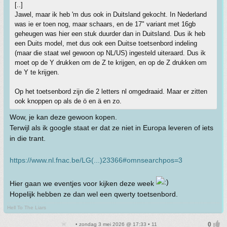
[..]
Jawel, maar ik heb 'm dus ook in Duitsland gekocht. In Nederland
was ie er toen nog, maar schaars, en de 17" variant met 16gb
geheugen was hier een stuk duurder dan in Duitsland. Dus ik heb
een Duits model, met dus ook een Duitse toetsenbord indeling
(maar die staat wel gewoon op NL/US) ingesteld uiteraard. Dus ik
moet op de Y drukken om de Z te krijgen, en op de Z drukken om
de Y te krijgen.
Op het toetsenbord zijn die 2 letters nl omgedraaid. Maar er zitten
ook knoppen op als de ö en ä en zo.
Wow, je kan deze gewoon kopen.
Terwijl als ik google staat er dat ze niet in Europa leveren of iets
in die trant.
https://www.nl.fnac.be/LG(...)23366#omnsearchpos=3
Hier gaan we eventjes voor kijken deze week
Hopelijk hebben ze dan wel een qwerty toetsenbord.
Hell To The Liars
• zondag 3 mei 2026 @ 17:33 • 11