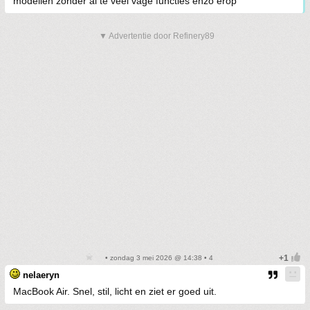
modellen zonder al te veel vage functies enzo erop
▼ Advertentie door Refinery89
• zondag 3 mei 2026 @ 14:38 • 4
nelaeryn
MacBook Air. Snel, stil, licht en ziet er goed uit.