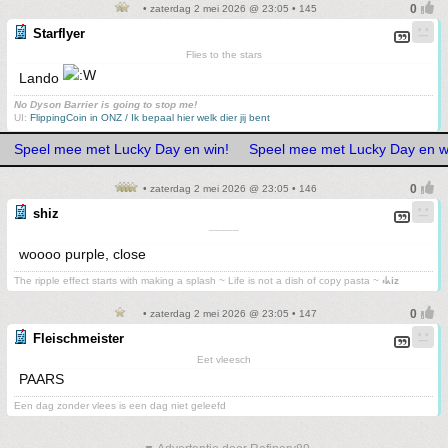
• zaterdag 2 mei 2026 @ 23:05 • 145
Starflyer
Flies to the stars
Lando
No Dyson Barrier is going to stop me!
UI:
FlippingCoin in ONZ / Ik bepaal hier welk dier jij bent
Speel mee met Lucky Day en win!
Speel mee met Lucky Day en w
• zaterdag 2 mei 2026 @ 23:05 • 146
shiz
¯¯¯¯¯
woooo purple, close
The ripple effect starts with making a splash ~ Life is not a dish of copy pasta ~
⳽ᖾiz
• zaterdag 2 mei 2026 @ 23:05 • 147
Fleischmeister
Eet vleesch
PAARS
Een dag zonder vlees is een dag niet geleefd