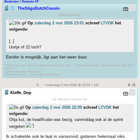
Moderator / Redactie FP
TheStigsDutchCousin
Brabo Bastard
Op
zaterdag 2 mei 2026 23:01
schreef
LTVDK
het
volgende:
[..]
Uurtje of 22 toch?
Eerder is mogelijk, ligt aan het weer daar.
"They are rage. Brutal, without mercy. But you.... You will be worse. Rip and tear, until it is
done!"
"Omae wa mou shindeiru."
"All we know is... he's called The Stig!"
• zaterdag 2 mei 2026 @ 23:02 • 131
Kleffe_Dop
Sic Mundus Creatus Est
Op
zaterdag 2 mei 2026 22:59
schreef
LTVDK
het
volgende:
Ohja kut, de kwalificatie was bezig, vanmiddag ook al de sprint
vergeten
Ik schakelde ook te laat in vanavond, gisteren helemaal niks