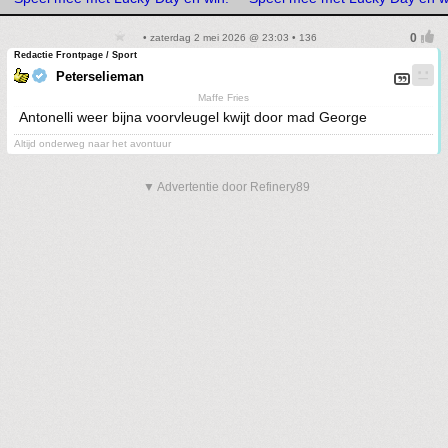
• zaterdag 2 mei 2026 @ 23:03 • 136
Redactie Frontpage / Sport
Peterselieman
Maffe Fries
Antonelli weer bijna voorvleugel kwijt door mad George
Altijd onderweg naar het avontuur
▼ Advertentie door Refinery89