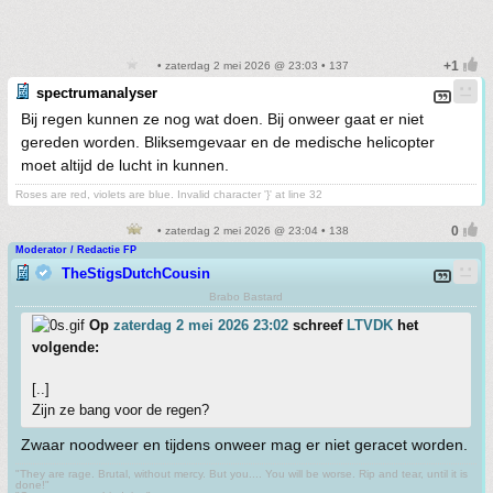
• zaterdag 2 mei 2026 @ 23:03 • 137
spectrumanalyser
Bij regen kunnen ze nog wat doen. Bij onweer gaat er niet
gereden worden. Bliksemgevaar en de medische helicopter
moet altijd de lucht in kunnen.
Roses are red, violets are blue. Invalid character '}' at line 32
• zaterdag 2 mei 2026 @ 23:04 • 138
Moderator / Redactie FP
TheStigsDutchCousin
Brabo Bastard
Op
zaterdag 2 mei 2026 23:02
schreef
LTVDK
het
volgende:
[..]
Zijn ze bang voor de regen?
Zwaar noodweer en tijdens onweer mag er niet geracet worden.
"They are rage. Brutal, without mercy. But you.... You will be worse. Rip and tear, until it is
done!"