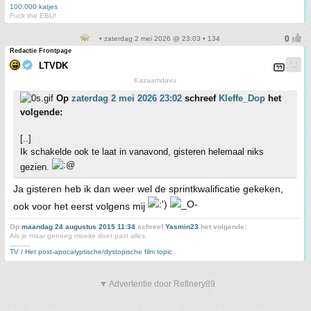
100.000 katjes
Fuck the EBU!
• zaterdag 2 mei 2026 @ 23:03 • 134
Redactie Frontpage
LTVDK
Kazaamdavu
Op
zaterdag 2 mei 2026 23:02
schreef
Kleffe_Dop
het
volgende:
[..]
Ik schakelde ook te laat in vanavond, gisteren helemaal niks
gezien.
Ja gisteren heb ik dan weer wel de sprintkwalificatie gekeken,
ook voor het eerst volgens mij
Op
maandag 24 augustus 2015 11:34
schreef
Yasmin23
het volgende:
Als je maar genoeg moeite doet past alles.
_____
TV / Het post-apocalyptische/dystopische film topic
▼ Advertentie door Refinery89