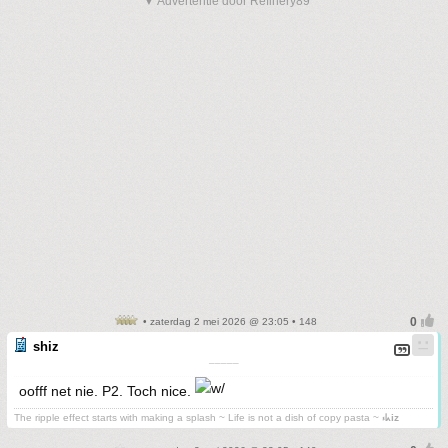
▼ Advertentie door Refinery89
• zaterdag 2 mei 2026 @ 23:05 • 148
shiz
¯¯¯¯¯
oofff net nie. P2. Toch nice.
The ripple effect starts with making a splash ~ Life is not a dish of copy pasta ~
⳽ᖾiz