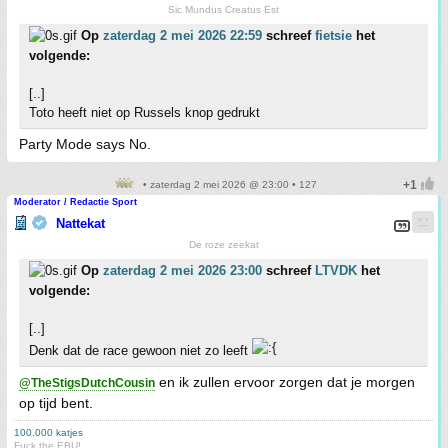
Sic Mundus Creatus Est
Op
zaterdag 2 mei 2026 22:59
schreef
fietsie
het
volgende:
[..]
Toto heeft niet op Russels knop gedrukt
Party Mode says No.
• zaterdag 2 mei 2026 @ 23:00 • 127
Moderator / Redactie Sport
Nattekat
De roze zeekat
Op
zaterdag 2 mei 2026 23:00
schreef
LTVDK
het
volgende:
[..]
Denk dat de race gewoon niet zo leeft
en ik zullen ervoor zorgen dat je morgen
@TheStigsDutchCousin
op tijd bent.
100.000 katjes
Fuck the EBU!