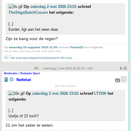
Op
zaterdag 2 mei 2026 23:01
schreef
TheStigsDutchCousin
het volgende:
[..]
Eerder, ligt aan het weer daar.
Zijn ze bang voor de regen?
Op
maandag 24 augustus 2015 11:34
schreef
Yasmin23
het volgende:
Als je maar genoeg moeite doet past alles.
_____
TV / Het post-apocalyptische/dystopische film topic
• zaterdag 2 mei 2026 @ 23:02 • 133
Moderator / Redactie Sport
Nattekat
De roze zeekat
Op
zaterdag 2 mei 2026 23:01
schreef
LTVDK
het
volgende:
[..]
Uurtje of 22 toch?
21 om het zeker te weten.