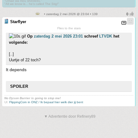
"Omae wa mou shindeiru."
"All we know is... he's called The Stig!"
• zaterdag 2 mei 2026 @ 23:04 • 139
Starflyer
Flies to the stars
Op
zaterdag 2 mei 2026 23:01
schreef
LTVDK
het
volgende:
[..]
Uurtje of 22 toch?
It depends
SPOILER
No Dyson Barrier is going to stop me!
UI:
FlippingCoin in ONZ / Ik bepaal hier welk dier jij bent
▼ Advertentie door Refinery89