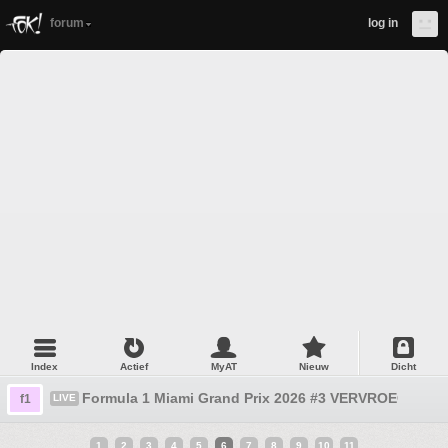
forum
log in
Index
Actief
MyAT
Nieuw
Dicht
Formula 1 Miami Grand Prix 2026 #3 VERVROEGD!!!!! 
f1
LIVE
1
2
3
4
5
6
7
8
9
10
11