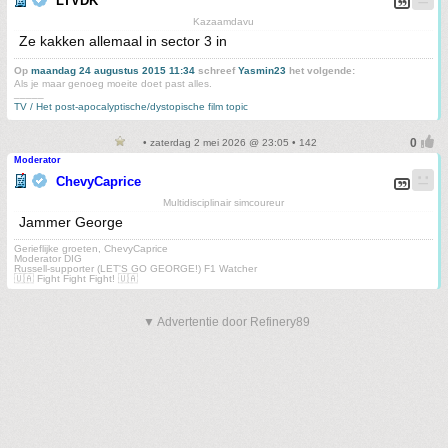
LTVDK
Kazaamdavu
Ze kakken allemaal in sector 3 in
Op
maandag 24 augustus 2015 11:34
schreef
Yasmin23
het volgende:
Als je maar genoeg moeite doet past alles.
_____
TV / Het post-apocalyptische/dystopische film topic
• zaterdag 2 mei 2026 @ 23:05 • 142
Moderator
ChevyCaprice
Multidisciplinair simcoureur
Jammer George
Gerieflijke groeten, ChevyCaprice
Moderator DIG
Russell-supporter (LET'S GO GEORGE!) F1 Watcher
🇺🇦 Fight Fight Fight! 🇺🇦
▼ Advertentie door Refinery89