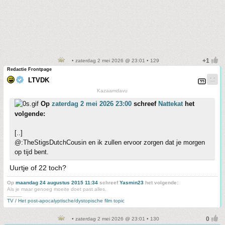
• zaterdag 2 mei 2026 @ 23:01 • 129
Redactie Frontpage
LTVDK
Kazaamdavu
Op
zaterdag 2 mei 2026 23:00
schreef
Nattekat
het
volgende:
[..]
@:TheStigsDutchCousin en ik zullen ervoor zorgen dat je morgen
op tijd bent.
Uurtje of 22 toch?
Op
maandag 24 augustus 2015 11:34
schreef
Yasmin23
het volgende:
Als je maar genoeg moeite doet past alles.
_____
TV / Het post-apocalyptische/dystopische film topic
• zaterdag 2 mei 2026 @ 23:01 • 130