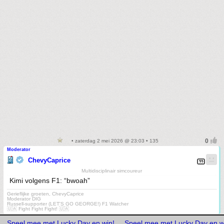
• zaterdag 2 mei 2026 @ 23:03 • 135
Moderator
ChevyCaprice
Multidisciplinair simcoureur
Kimi volgens F1: “bwoah”
Gerieflijke groeten, ChevyCaprice
Moderator DIG
Russell-supporter (LET'S GO GEORGE!) F1 Watcher
🇺🇦 Fight Fight Fight! 🇺🇦
Speel mee met Lucky Day en win!
Speel mee met Lucky Day en w