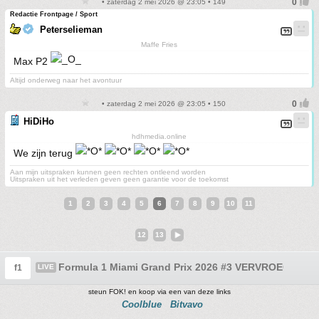
• zaterdag 2 mei 2026 @ 23:05 • 149
Redactie Frontpage / Sport
Peterselieman
Maffe Fries
Max P2
Altijd onderweg naar het avontuur
• zaterdag 2 mei 2026 @ 23:05 • 150
HiDiHo
hdhmedia.online
We zijn terug
Aan mijn uitspraken kunnen geen rechten ontleend worden
Uitspraken uit het verleden geven geen garantie voor de toekomst
1
2
3
4
5
6
7
8
9
10
11
12
13
Formula 1 Miami Grand Prix 2026 #3 VERVROEGD!!!!! 
f1
LIVE
steun FOK! en koop via een van deze links
Coolblue
Bitvavo