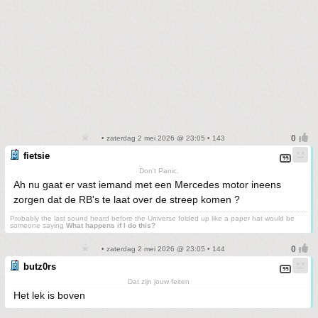
• zaterdag 2 mei 2026 @ 23:05 • 143
fietsie
Don't Panic.
Ah nu gaat er vast iemand met een Mercedes motor ineens
zorgen dat de RB's te laat over de streep komen ?
Probably the last sound heard before the Universe folded up like a paper hat would be
someone saying
What happens if I do this?
• zaterdag 2 mei 2026 @ 23:05 • 144
butz0rs
Dat zijn jouw feiten
Het lek is boven