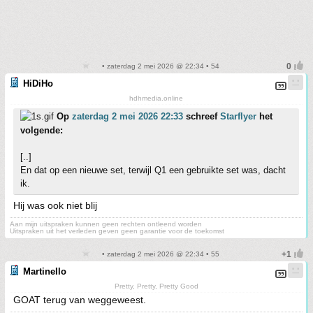
• zaterdag 2 mei 2026 @ 22:34 • 54
HiDiHo
hdhmedia.online
Op
zaterdag 2 mei 2026 22:33
schreef
Starflyer
het
volgende:
[..]
En dat op een nieuwe set, terwijl Q1 een gebruikte set was, dacht
ik.
Hij was ook niet blij
Aan mijn uitspraken kunnen geen rechten ontleend worden
Uitspraken uit het verleden geven geen garantie voor de toekomst
• zaterdag 2 mei 2026 @ 22:34 • 55
Martinello
Pretty, Pretty, Pretty Good
GOAT terug van weggeweest.