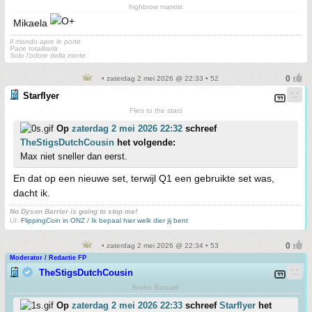
highbrow marxist
Mikaela
Il mondo apre le porte
Pace totalitaria
Solo l'odore della morte.
• zaterdag 2 mei 2026 @ 22:33 • 52
Starflyer
Flies to the stars
Op
zaterdag 2 mei 2026 22:32
schreef
TheStigsDutchCousin
het volgende:
Max niet sneller dan eerst.
En dat op een nieuwe set, terwijl Q1 een gebruikte set was,
dacht ik.
No Dyson Barrier is going to stop me!
UI:
FlippingCoin in ONZ / Ik bepaal hier welk dier jij bent
• zaterdag 2 mei 2026 @ 22:34 • 53
Moderator / Redactie FP
TheStigsDutchCousin
Brabo Bastard
Op
zaterdag 2 mei 2026 22:33
schreef
Starflyer
het