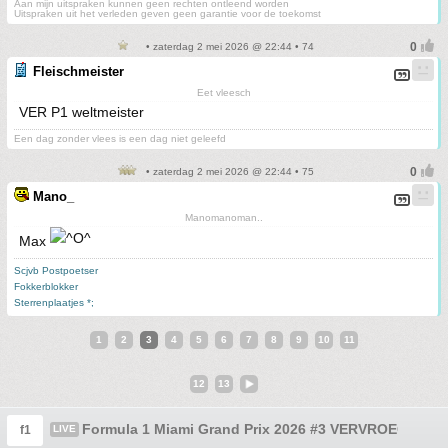
Aan mijn uitspraken kunnen geen rechten ontleend worden
Uitspraken uit het verleden geven geen garantie voor de toekomst
• zaterdag 2 mei 2026 @ 22:44 • 74
Fleischmeister
Eet vleesch
VER P1 weltmeister
Een dag zonder vlees is een dag niet geleefd
• zaterdag 2 mei 2026 @ 22:44 • 75
Mano_
Manomanoman..
Max
Scjvb Postpoetser
Fokkerblokker
Sterrenplaatjes *;
1
2
3
4
5
6
7
8
9
10
11
12
13
Formula 1 Miami Grand Prix 2026 #3 VERVROEGD!!!!! 
f1
LIVE