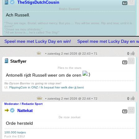
TheStigsDutchCousin
Brabo Bastard
Ach Russell.
"They are rage. Brutal, without mercy. But you.... You will be worse. Rip and tear, until it is
done!"
"Omae wa mou shindeiru."
"All we know is... he's called The Stig!"
Speel mee met Lucky Day en win!
Speel mee met Lucky Day en w
• zaterdag 2 mei 2026 @ 22:43 • 71
Starflyer
Flies to the stars
Antonelli rijdt Russell weer om de oren
No Dyson Barrier is going to stop me!
UI:
FlippingCoin in ONZ / Ik bepaal hier welk dier jij bent
• zaterdag 2 mei 2026 @ 22:44 • 72
Moderator / Redactie Sport
Nattekat
De roze zeekat
Orde hersteld
100.000 katjes
Fuck the EBU!