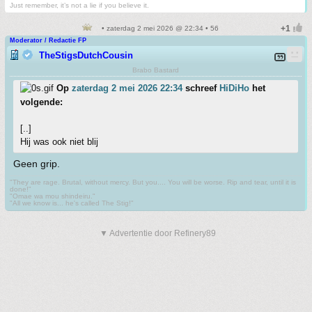
Just remember, it’s not a lie if you believe it.
• zaterdag 2 mei 2026 @ 22:34 • 56
Moderator / Redactie FP
TheStigsDutchCousin
Brabo Bastard
Op
zaterdag 2 mei 2026 22:34
schreef
HiDiHo
het
volgende:
[..]
Hij was ook niet blij
Geen grip.
"They are rage. Brutal, without mercy. But you.... You will be worse. Rip and tear, until it is
done!"
"Omae wa mou shindeiru."
"All we know is... he's called The Stig!"
▼ Advertentie door Refinery89