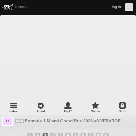
forum
log in
Index
Actief
MyAT
Nieuw
Dicht
Formula 1 Miami Grand Prix 2026 #3 VERVROEGD!!!!! 
f1
LIVE
1
2
3
4
5
6
7
8
9
10
11