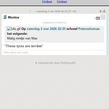
Unibet
Unibet
• zaterdag 2 mei 2026 @ 22:37 • 61
Montov
Dogmaticus Irritantus
Op
zaterdag 2 mei 2026 22:35
schreef
Peterselieman
het volgende:
Matig rondje van Max
"These tyres are terrible"
Géén kloon van tvlxd!
▼ Advertentie door Refinery89