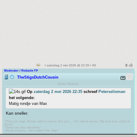
• zaterdag 2 mei 2026 @ 22:35 • 60
Moderator / Redactie FP
TheStigsDutchCousin
Brabo Bastard
Op
zaterdag 2 mei 2026 22:35
schreef
Peterselieman
het volgende:
Matig rondje van Max
Kan sneller.
"They are rage. Brutal, without mercy. But you.... You will be worse. Rip and tear, until it is
done!"
"Omae wa mou shindeiru."
"All we know is... he's called The Stig!"