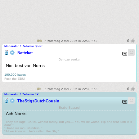
• zaterdag 2 mei 2026 @ 22:39 • 62
Moderator / Redactie Sport
Nattekat
De roze zeekat
Niet best van Norris
100.000 katjes
Fuck the EBU!
• zaterdag 2 mei 2026 @ 22:39 • 63
Moderator / Redactie FP
TheStigsDutchCousin
Brabo Bastard
Ach Norris.
"They are rage. Brutal, without mercy. But you.... You will be worse. Rip and tear, until it is
done!"
"Omae wa mou shindeiru."
"All we know is... he's called The Stig!"