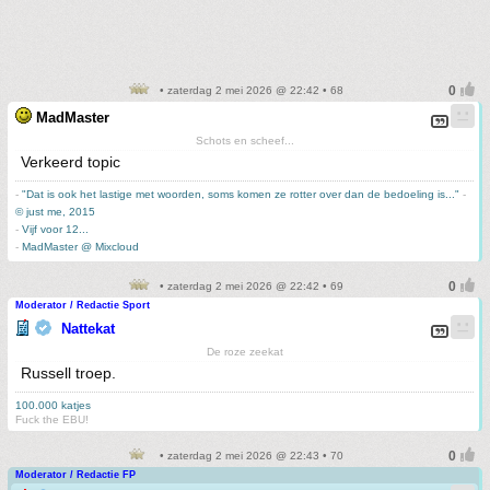
• zaterdag 2 mei 2026 @ 22:42 • 68
MadMaster
Schots en scheef...
Verkeerd topic
-
"Dat is ook het lastige met woorden, soms komen ze rotter over dan de bedoeling is..."
-
© just me, 2015
-
Vijf voor 12...
-
MadMaster @ Mixcloud
• zaterdag 2 mei 2026 @ 22:42 • 69
Moderator / Redactie Sport
Nattekat
De roze zeekat
Russell troep.
100.000 katjes
Fuck the EBU!
• zaterdag 2 mei 2026 @ 22:43 • 70
Moderator / Redactie FP