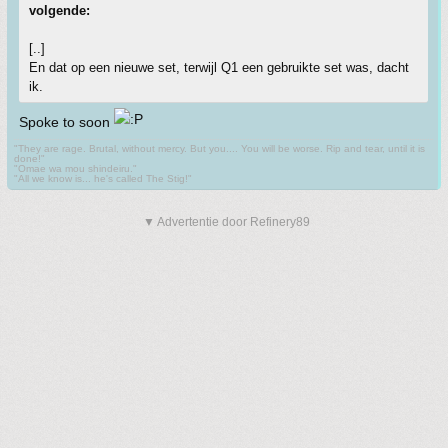
volgende:
[..]
En dat op een nieuwe set, terwijl Q1 een gebruikte set was, dacht
ik.
Spoke to soon
"They are rage. Brutal, without mercy. But you.... You will be worse. Rip and tear, until it is
done!"
"Omae wa mou shindeiru."
"All we know is... he's called The Stig!"
▼ Advertentie door Refinery89