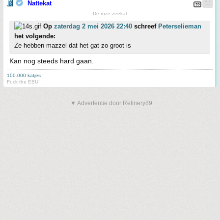
Nattekat
De roze zeekat
Op
zaterdag 2 mei 2026 22:40
schreef
Peterselieman
het volgende:
Ze hebben mazzel dat het gat zo groot is
Kan nog steeds hard gaan.
100.000 katjes
Fuck the EBU!
▼ Advertentie door Refinery89