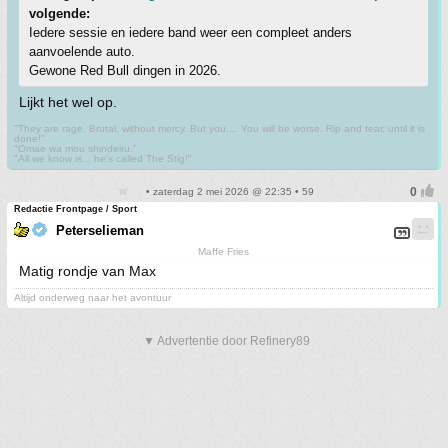
volgende:
Iedere sessie en iedere band weer een compleet anders
aanvoelende auto.
Gewone Red Bull dingen in 2026.
Lijkt het wel op.
"They are rage. Brutal, without mercy. But you.... You will be worse. Rip and tear, until it is
done!"
"Omae wa mou shindeiru."
"All we know is... he's called The Stig!"
• zaterdag 2 mei 2026 @ 22:35 • 59
Redactie Frontpage / Sport
Peterselieman
Maffe Fries
Matig rondje van Max
Altijd onderweg naar het avontuur
▼ Advertentie door Refinery89