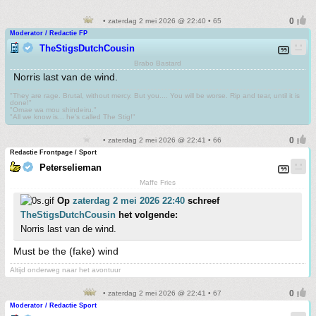
• zaterdag 2 mei 2026 @ 22:40 • 65
Moderator / Redactie FP
TheStigsDutchCousin
Brabo Bastard
Norris last van de wind.
"They are rage. Brutal, without mercy. But you.... You will be worse. Rip and tear, until it is
done!"
"Omae wa mou shindeiru."
"All we know is... he's called The Stig!"
• zaterdag 2 mei 2026 @ 22:41 • 66
Redactie Frontpage / Sport
Peterselieman
Maffe Fries
Op
zaterdag 2 mei 2026 22:40
schreef
TheStigsDutchCousin
het volgende:
Norris last van de wind.
Must be the (fake) wind
Altijd onderweg naar het avontuur
• zaterdag 2 mei 2026 @ 22:41 • 67
Moderator / Redactie Sport