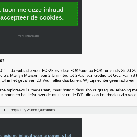
a toon me deze inhoud
 accepteer de cookies.
meer informatie
49?
011... dé webradio voor FOK!kers, door FOK!kers op FOK! en sinds 25-03-20
e als Marilyn Manson, van 2 Unlimited tot 2Pac, van Gothic tot Goa, van 78 t
 Of in het geval van DJ Vout: alles daarbuiten. Wij zijn echter geen radio
van
eze topicreeks is toegestaan, maar houd tijdens shows graag wel rekening me
 momenten het liefst over de muziek en de DJ's die aan het draaien zijn voor
ER: Frequently Asked Questions
e externe inhoud weer te geven is het