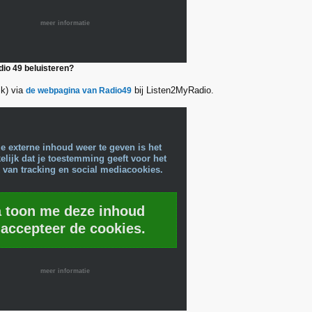
meer informatie
dio 49 beluisteren?
ijk) via
bij Listen2MyRadio.
de webpagina van Radio49
e externe inhoud weer te geven is het
lijk dat je toestemming geeft voor het
 van tracking en social mediacookies.
a toon me deze inhoud
 accepteer de cookies.
meer informatie