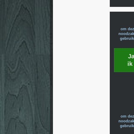
om dez
noodzake
gebruik
J
ik
om dez
noodzake
gebruik