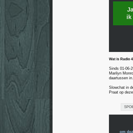
J
ik
Wat is Radio 
Sinds 01-06-2
Marilyn Monro
daartussen in.
Slowchat in d
Praat op deze
SPOIL
om dez