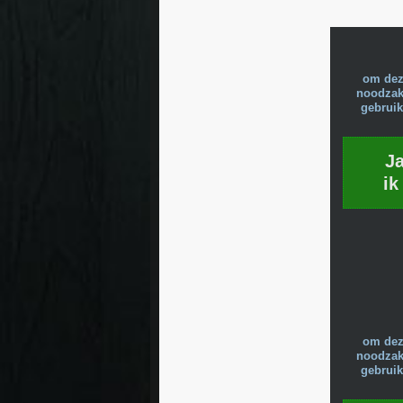
om dez
noodzake
gebruik
J
ik
om dez
noodzake
gebruik