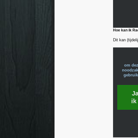
Hoe kan ik Ra
Dit kan (tijdel
om dez
noodzake
gebruik
J
ik