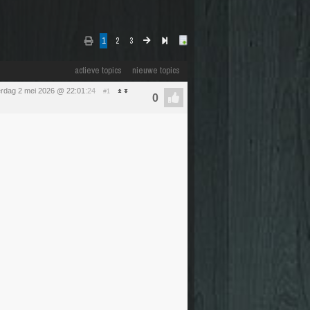
1
2
3
actieve topics
nieuwe topics
erdag 2 mei 2026 @ 22:01
:24
#1