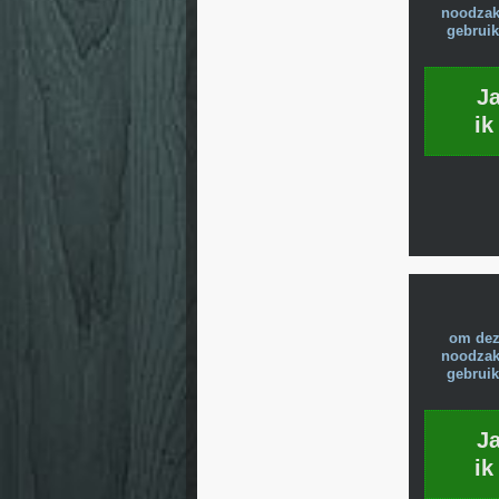
noodzake
gebruik
J
ik
om dez
noodzake
gebruik
J
ik