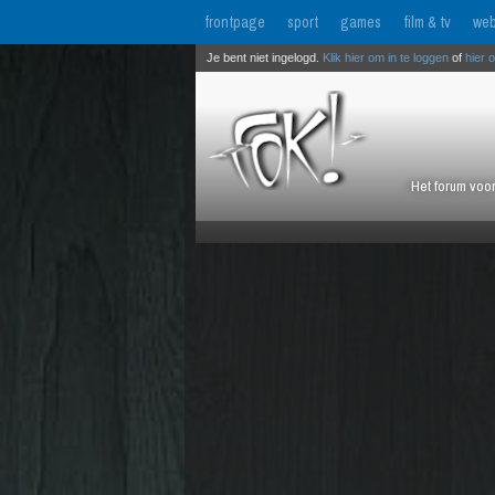
frontpage
sport
games
film & tv
web
Je bent niet ingelogd.
Klik hier om in te loggen
of
hier 
Het forum voor