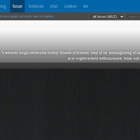
log
forum
fotoboek
chat
zoeken
dm
om een gratis account aan te maken
.
 's werelds enige universele hobby! Snaren of toetsen, vinyl of cd, eendagsvlieg of ras
al je ongebreideld enthousiasme, maar ook j