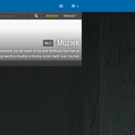
doneren
inbreuk?
Muziek
MUZ
artiest, op de radio of op een festival! Hier kun je
e weldoordachte kritische noten kwijt over muziek