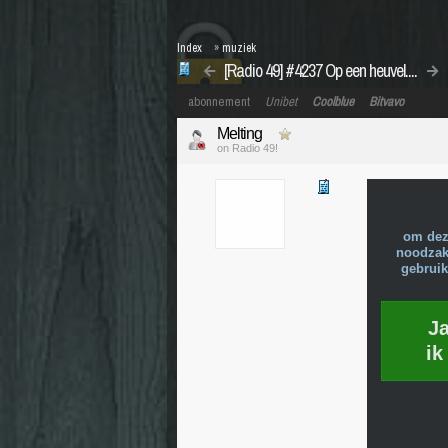
Index
»
muziek
[Radio 49] #4237 Op een heuvel....
abonnement
Unibet
Coolblue
Bitvavo
Melting
on Radio 49!
om dez
noodzake
gebruik
J
ik