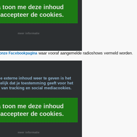
a toon me deze inhoud
 accepteer de cookies.
meer informatie
waar vooraf aangemelde radioshows vermeld worden.
r onze Facebookpagina
e externe inhoud weer te geven is het
lijk dat je toestemming geeft voor het
 van tracking en social mediacookies.
a toon me deze inhoud
 accepteer de cookies.
meer informatie