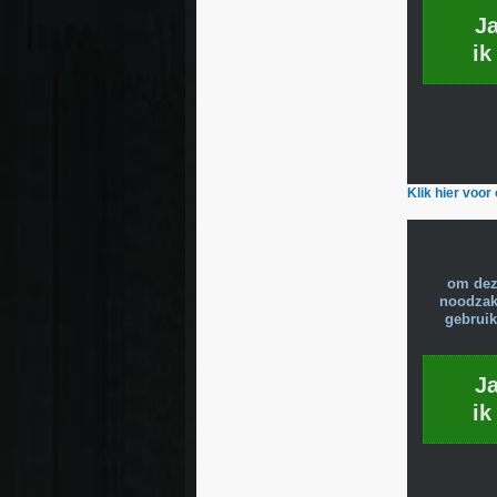
J
ik
Klik hier voo
om dez
noodzake
gebruik
J
ik