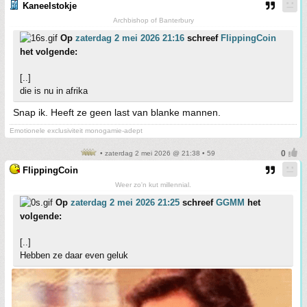
Kaneelstokje
Archbishop of Banterbury
Op
zaterdag 2 mei 2026 21:16
schreef
FlippingCoin
het volgende:
[..]
die is nu in afrika
Snap ik. Heeft ze geen last van blanke mannen.
Emotionele exclusiviteit monogamie-adept
• zaterdag 2 mei 2026 @ 21:38 • 59
FlippingCoin
Weer zo'n kut millennial.
Op
zaterdag 2 mei 2026 21:25
schreef
GGMM
het
volgende:
[..]
Hebben ze daar even geluk