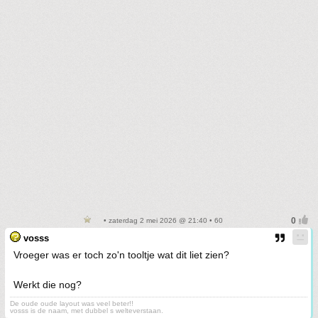
• zaterdag 2 mei 2026 @ 21:40 • 60
vosss
Vroeger was er toch zo'n tooltje wat dit liet zien?
Werkt die nog?
De oude oude layout was veel beter!!
vosss is de naam, met dubbel s welteverstaan.