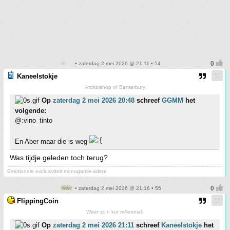
• zaterdag 2 mei 2026 @ 21:11 • 54
Kaneelstokje
Archbishop of Banterbury
Op
zaterdag 2 mei 2026 20:48
schreef
GGMM
het
volgende:
@:vino_tinto
En Aber maar die is weg
Was tijdje geleden toch terug?
Emotionele exclusiviteit monogamie-adept
• zaterdag 2 mei 2026 @ 21:16 • 55
FlippingCoin
Weer zo'n kut millennial.
Op
zaterdag 2 mei 2026 21:11
schreef
Kaneelstokje
het