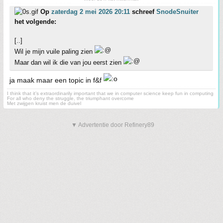
Op
zaterdag 2 mei 2026 20:11
schreef
SnodeSnuiter
het volgende:
[..]
Wil je mijn vuile paling zien
Maar dan wil ik die van jou eerst zien
ja maak maar een topic in f&f
I think that it’s extraordinarily important that we in computer science keep fun in computing
For all who deny the struggle, the triumphant overcome
Met zwijgen kruist men de duivel
▼ Advertentie door Refinery89