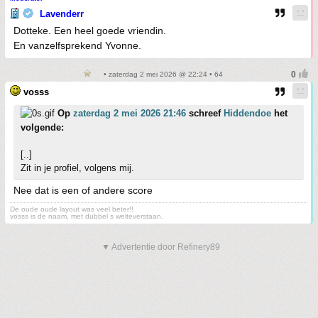
Lavenderr
Dotteke. Een heel goede vriendin.
En vanzelfsprekend Yvonne.
• zaterdag 2 mei 2026 @ 22:24 • 64
vosss
Op
zaterdag 2 mei 2026 21:46
schreef
Hiddendoe
het
volgende:
[..]
Zit in je profiel, volgens mij.
Nee dat is een of andere score
De oude oude layout was veel beter!!
vosss is de naam, met dubbel s welteverstaan.
▼ Advertentie door Refinery89