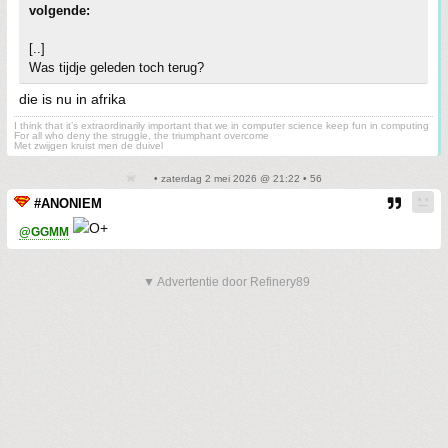
volgende:
[..]
Was tijdje geleden toch terug?
die is nu in afrika
I think that it’s extraordinarily important that we in computer science keep fun in computing
For all who deny the struggle, the triumphant overcome
Met zwijgen kruist men de duivel
• zaterdag 2 mei 2026 @ 21:22 • 56
#ANONIEM
@GGMM
▼ Advertentie door Refinery89