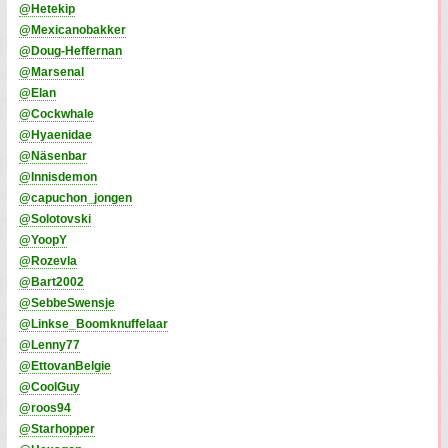
@Hetekip
@Mexicanobakker
@Doug-Heffernan
@Marsenal
@Elan
@Cockwhale
@Hyaenidae
@Näsenbar
@Innisdemon
@capuchon_jongen
@Solotovski
@YoopY
@Rozevla
@Bart2002
@SebbeSwensje
@Linkse_Boomknuffelaar
@Lenny77
@EttovanBelgie
@CoolGuy
@roos94
@Starhopper