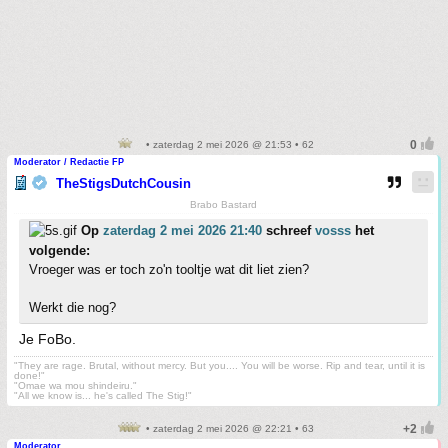
• zaterdag 2 mei 2026 @ 21:53 • 62
Moderator / Redactie FP
TheStigsDutchCousin
Brabo Bastard
Op
zaterdag 2 mei 2026 21:40
schreef
vosss
het
volgende:
Vroeger was er toch zo'n tooltje wat dit liet zien?
Werkt die nog?
Je FoBo.
"They are rage. Brutal, without mercy. But you.... You will be worse. Rip and tear, until it is
done!"
"Omae wa mou shindeiru."
"All we know is... he's called The Stig!"
• zaterdag 2 mei 2026 @ 22:21 • 63
Moderator