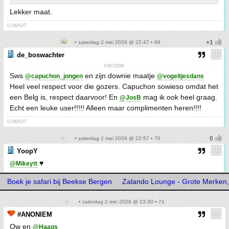
Lekker maat.
U MAD?
• zaterdag 2 mei 2026 @ 22:47 • 69
de_boswachter
VIESDIK
Sws
en zijn downie maatje
@capuchon_jongen
@vogeltjesdans
Heel veel respect voor die gozers. Capuchon sowieso omdat het
een Belg is, respect daarvoor! En
mag ik ook heel graag.
@JosB
Echt een leuke user!!!!! Alleen maar complimenten heren!!!!
U MAD?
• zaterdag 2 mei 2026 @ 22:57 • 70
YoopY
♥️
@Mikeytt
Boek je safari bij Beekse Bergen
Zalando Lounge - Grote Merken, 
• zaterdag 2 mei 2026 @ 23:30 • 71
#ANONIEM
Ow en
@Haags