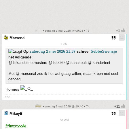
• zondag 3 mei 2026 @ 09:03 • 73
Marsenal
Heh.
Op
zaterdag 2 mei 2026 23:37
schreef
SebbeSwensje
het volgende:
@:frikandelmetmosterd @:fcu030 @:sanasoufi @:k.indertent
Met @:marsenal zou ik het wel graag willen, maar ik ben niet cool
genoeg.
Homies
-nee-
• zondag 3 mei 2026 @ 10:40 • 74
Mikeytt
Any/All
@heywoodu