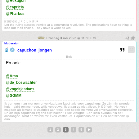
@Hexagon
@capricia
@Pharkus
🇨🇳🇻🇳🇱🇦🇨🇺🇰🇵☭
Let the ruling classes tremble at a communist revolution. The proletarians have nothing to
lose but their chains. They have a world to win.
• zondag 3 mei 2026 @ 11:50 • 75
Moderator
capuchon_jongen
Belg
En ook:
@Ama
@de_boswachter
@vogeltjesdans
@GGMM
Ik ben een man met een onverklaarbare fascinatie voor capuchons. Ze zijn mijn tweede
huid—altijd om me heen, altijd vertrouwd. Ik draag ze niet alleen, ik lééf erin. Het voelt
magisch als iemand er zachtjes aan trekt, een speels moment vol onverwachte connectie.
En als mijn capuchon ergens blijft haken? Pure vreugde! Een klein avontuur in het
alledaagse, alsof de wereld me even vasthoudt. Capuchons en ik? Een onafscheidelijk
duo
1
2
3
4
5