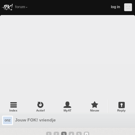
forum
log in
Index
Actief
MyAT
Nieuw
Reply
Jouw FOK! vriendje
onz
1
2
3
4
5