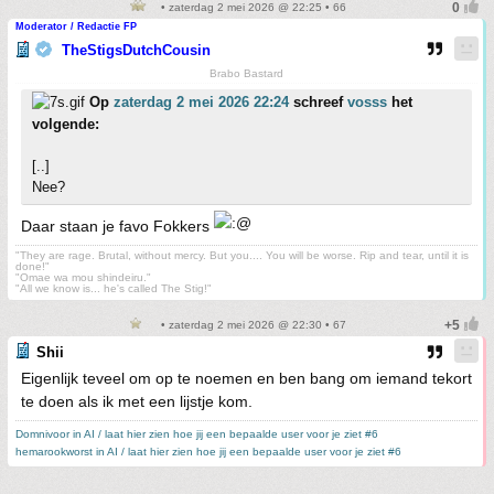
• zaterdag 2 mei 2026 @ 22:25 • 66
Moderator / Redactie FP
TheStigsDutchCousin
Brabo Bastard
Op
zaterdag 2 mei 2026 22:24
schreef
vosss
het
volgende:
[..]
Nee?
Daar staan je favo Fokkers
"They are rage. Brutal, without mercy. But you.... You will be worse. Rip and tear, until it is
done!"
"Omae wa mou shindeiru."
"All we know is... he's called The Stig!"
• zaterdag 2 mei 2026 @ 22:30 • 67
Shii
Eigenlijk teveel om op te noemen en ben bang om iemand tekort
te doen als ik met een lijstje kom.
Domnivoor in AI / laat hier zien hoe jij een bepaalde user voor je ziet #6
hemarookworst in AI / laat hier zien hoe jij een bepaalde user voor je ziet #6