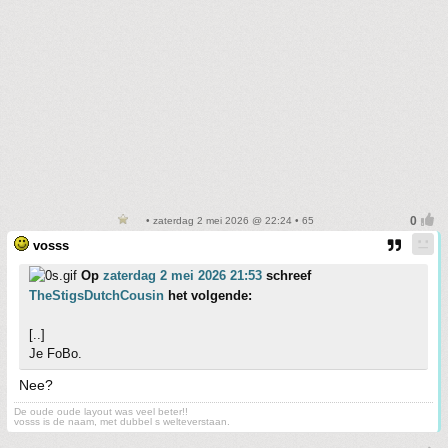
• zaterdag 2 mei 2026 @ 22:24 • 65
vosss
Op
zaterdag 2 mei 2026 21:53
schreef
TheStigsDutchCousin
het volgende:
[..]
Je FoBo.
Nee?
De oude oude layout was veel beter!!
vosss is de naam, met dubbel s welteverstaan.