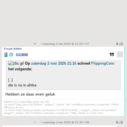
• zaterdag 2 mei 2026 @ 21:25 • 57
Forum Admin
GGMM
Op
zaterdag 2 mei 2026 21:16
schreef
FlippingCoin
het volgende:
[..]
die is nu in afrika
Hebben ze daar even geluk
Alweer zo'n prachtige post van mij.
<a href="http://puu.sh/3kNmL" target="_blank" rel="nofollow norererer noopener" >Nicki
Minaj en ik</a>
<a href="http://www.youtube.com/watch?v=3BTsY1HAW_c target=_blank rel=nofollow"
target="_blank" rel="nofollow norererer noopener" >Mijn vissen in actie.</a>
• zaterdag 2 mei 2026 @ 21:34 • 58