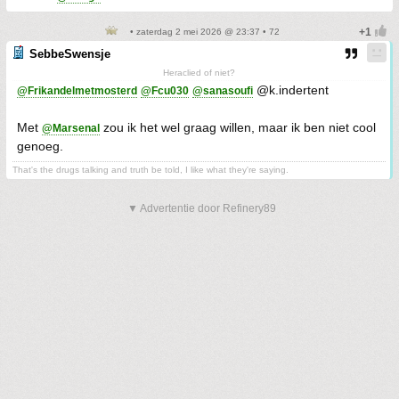
• zaterdag 2 mei 2026 @ 23:37 • 72
SebbeSwensje
Heraclied of niet?
@k.indertent
@Frikandelmetmosterd
@Fcu030
@sanasoufi
Met
zou ik het wel graag willen, maar ik ben niet cool
@Marsenal
genoeg.
That's the drugs talking and truth be told, I like what they're saying.
▼ Advertentie door Refinery89