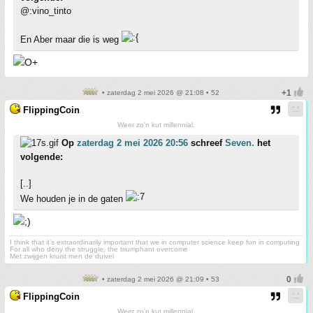
@:vino_tinto
En Aber maar die is weg
• zaterdag 2 mei 2026 @ 21:08 • 52
FlippingCoin
Weer zo'n kut millennial.
Op
zaterdag 2 mei 2026 20:56
schreef
Seven.
het
volgende:
[..]
We houden je in de gaten
I think that it’s extraordinarily important that we in computer science keep fun in computing
For all who deny the struggle, the triumphant overcome
Met zwijgen kruist men de duivel
• zaterdag 2 mei 2026 @ 21:09 • 53
FlippingCoin
Weer zo'n kut millennial.