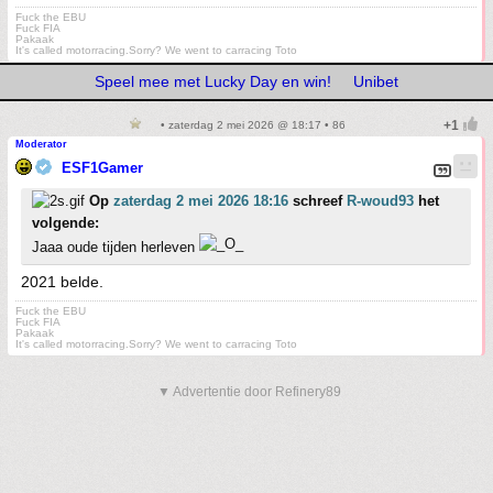
Fuck the EBU
Fuck FIA
Pakaak
It's called motorracing.Sorry? We went to carracing Toto
Speel mee met Lucky Day en win!
Unibet
• zaterdag 2 mei 2026 @ 18:17 • 86
Moderator
ESF1Gamer
Op
zaterdag 2 mei 2026 18:16
schreef
R-woud93
het
volgende:
Jaaa oude tijden herleven
2021 belde.
Fuck the EBU
Fuck FIA
Pakaak
It's called motorracing.Sorry? We went to carracing Toto
▼ Advertentie door Refinery89