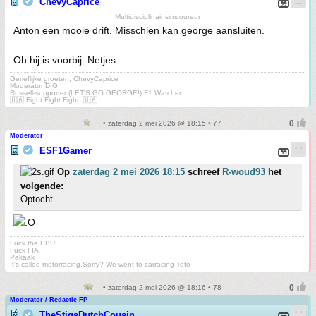
ChevyCaprice
Multidisciplinair simcoureur
Anton een mooie drift. Misschien kan george aansluiten.
Oh hij is voorbij. Netjes.
Gerieflijke groeten, ChevyCaprice
Moderator DIG
Russell-supporter (LET'S GO GEORGE!) F1 Watcher
🇺🇦 Fight Fight Fight! 🇺🇦
• zaterdag 2 mei 2026 @ 18:15 • 77
Moderator
ESF1Gamer
Op
zaterdag 2 mei 2026 18:15
schreef
R-woud93
het
volgende:
Optocht
Fuck the EBU
Fuck FIA
Pakaak
It's called motorracing.Sorry? We went to carracing Toto
• zaterdag 2 mei 2026 @ 18:16 • 78
Moderator / Redactie FP
TheStigsDutchCousin