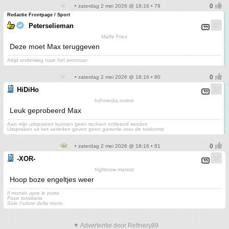
• zaterdag 2 mei 2026 @ 18:16 • 79
Redactie Frontpage / Sport
Peterselieman
Maffe Fries
Deze moet Max teruggeven
Altijd onderweg naar het avontuur
• zaterdag 2 mei 2026 @ 18:16 • 80
HiDiHo
hdhmedia.online
Leuk geprobeerd Max
Aan mijn uitspraken kunnen geen rechten ontleend worden
Uitspraken uit het verleden geven geen garantie voor de toekomst
• zaterdag 2 mei 2026 @ 18:16 • 81
-XOR-
highbrow marxist
Hoop boze engeltjes weer
Il mondo apre le porte
Pace totalitaria
Solo l'odore della morte.
▼ Advertentie door Refinery89