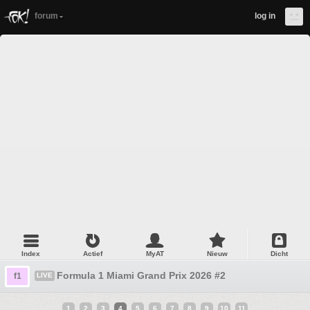
forum
log in
Index
Actief
MyAT
Nieuw
Dicht
Formula 1 Miami Grand Prix 2026 #2
f1
LIVE
1
2
3
4
5
6
7
8
9
10
11