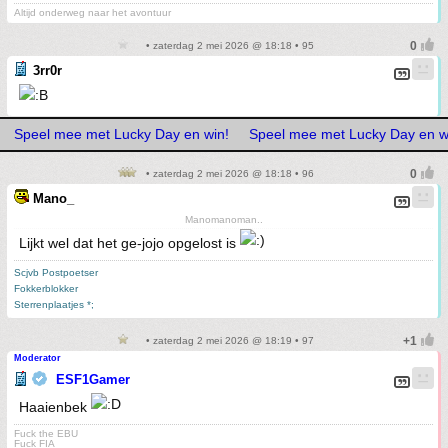
Altijd onderweg naar het avontuur
• zaterdag 2 mei 2026 @ 18:18 • 95
3rr0r
Speel mee met Lucky Day en win!
Speel mee met Lucky Day en w
• zaterdag 2 mei 2026 @ 18:18 • 96
Mano_
Manomanoman..
Lijkt wel dat het ge-jojo opgelost is
Scjvb Postpoetser
Fokkerblokker
Sterrenplaatjes *;
• zaterdag 2 mei 2026 @ 18:19 • 97
Moderator
ESF1Gamer
Haaienbek
Fuck the EBU
Fuck FIA