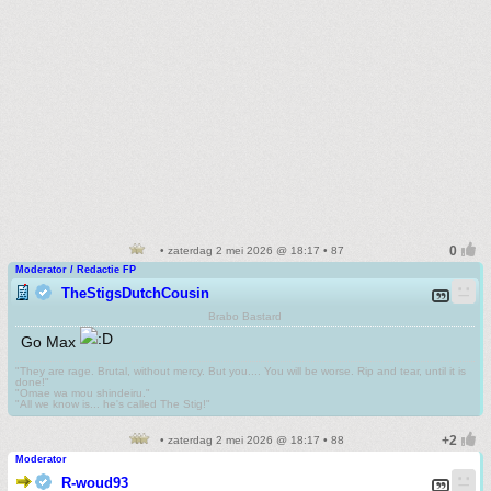
• zaterdag 2 mei 2026 @ 18:17 • 87
Moderator / Redactie FP
TheStigsDutchCousin
Brabo Bastard
Go Max
"They are rage. Brutal, without mercy. But you.... You will be worse. Rip and tear, until it is
done!"
"Omae wa mou shindeiru."
"All we know is... he's called The Stig!"
• zaterdag 2 mei 2026 @ 18:17 • 88
Moderator
R-woud93