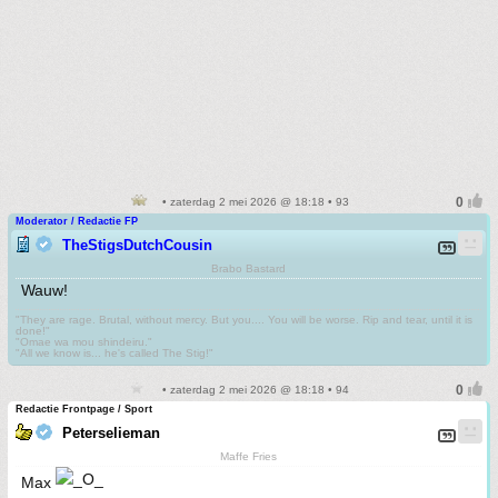
• zaterdag 2 mei 2026 @ 18:18 • 93
Moderator / Redactie FP
TheStigsDutchCousin
Brabo Bastard
Wauw!
"They are rage. Brutal, without mercy. But you.... You will be worse. Rip and tear, until it is
done!"
"Omae wa mou shindeiru."
"All we know is... he's called The Stig!"
• zaterdag 2 mei 2026 @ 18:18 • 94
Redactie Frontpage / Sport
Peterselieman
Maffe Fries
Max