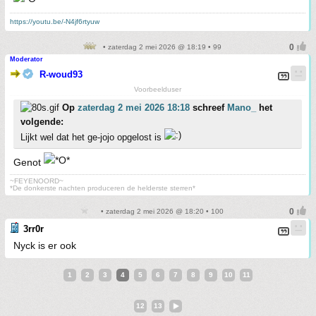
https://youtu.be/-N4jf6rtyuw
• zaterdag 2 mei 2026 @ 18:19 • 99
Moderator
R-woud93
Voorbeelduser
Op
zaterdag 2 mei 2026 18:18
schreef
Mano_
het
volgende:
Lijkt wel dat het ge-jojo opgelost is
Genot
~FEYENOORD~
*De donkerste nachten produceren de helderste sterren*
• zaterdag 2 mei 2026 @ 18:20 • 100
3rr0r
Nyck is er ook
1
2
3
4
5
6
7
8
9
10
11
12
13