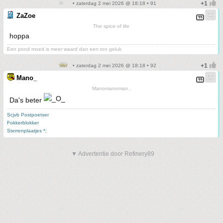
• zaterdag 2 mei 2026 @ 18:18 • 91
ZaZoe
The spice of life
hoppa
Een pond moed is meer waard dan een ton geluk
• zaterdag 2 mei 2026 @ 18:18 • 92
Mano_
Manomanoman..
Da's beter
Scjvb Postpoetser
Fokkerblokker
Sterrenplaatjes *;
▼ Advertentie door Refinery89