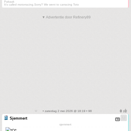
Pakaak
It's called motorracing.Sorry? We went to carracing Toto
▼ Advertentie door Refinery89
• zaterdag 2 mei 2026 @ 18:19 • 98
Sjemmert
sjemmert