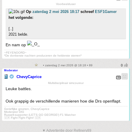
Voorbeelduser
Op
zaterdag 2 mei 2026 18:17
schreef
ESF1Gamer
het volgende:
[..]
2021 belde.
En nam op
~FEYENOORD~
*De donkerste nachten produceren de helderste sterren*
• zaterdag 2 mei 2026 @ 18:18 • 89
Moderator
ChevyCaprice
Multidisciplinair simcoureur
Leuke battles.
Ook grappig de verschillende manieren hoe die Drs openflapt.
Gerieflijke groeten, ChevyCaprice
Moderator DIG
Russell-supporter (LET'S GO GEORGE!) F1 Watcher
🇺🇦 Fight Fight Fight! 🇺🇦
▼ Advertentie door Refinery89