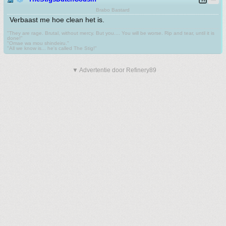
Brabo Bastard
Verbaast me hoe clean het is.
"They are rage. Brutal, without mercy. But you.... You will be worse. Rip and tear, until it is
done!"
"Omae wa mou shindeiru."
"All we know is... he's called The Stig!"
▼ Advertentie door Refinery89