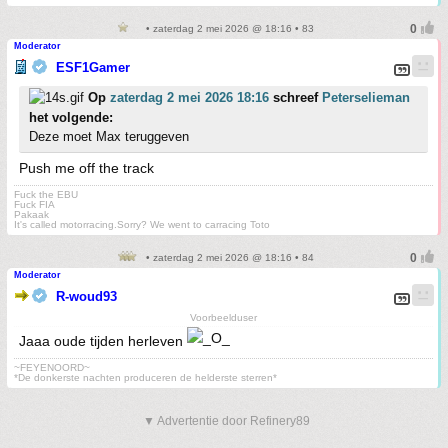
• zaterdag 2 mei 2026 @ 18:16 • 83
Moderator
ESF1Gamer
Op
zaterdag 2 mei 2026 18:16
schreef
Peterselieman
het volgende:
Deze moet Max teruggeven
Push me off the track
Fuck the EBU
Fuck FIA
Pakaak
It's called motorracing.Sorry? We went to carracing Toto
• zaterdag 2 mei 2026 @ 18:16 • 84
Moderator
R-woud93
Voorbeelduser
Jaaa oude tijden herleven
~FEYENOORD~
*De donkerste nachten produceren de helderste sterren*
▼ Advertentie door Refinery89