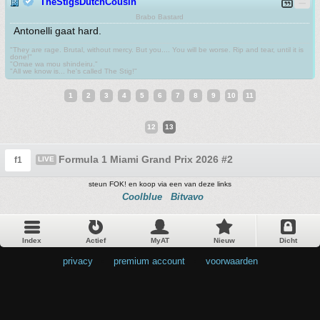
TheStigsDutchCousin
Brabo Bastard
Antonelli gaat hard.
"They are rage. Brutal, without mercy. But you.... You will be worse. Rip and tear, until it is
done!"
"Omae wa mou shindeiru."
"All we know is... he's called The Stig!"
1
2
3
4
5
6
7
8
9
10
11
12
13
Formula 1 Miami Grand Prix 2026 #2
f1
LIVE
steun FOK! en koop via een van deze links
Coolblue
Bitvavo
Index
Actief
MyAT
Nieuw
Dicht
privacy
•
premium account
•
voorwaarden