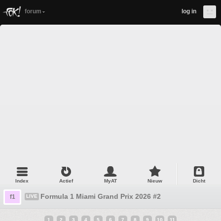
forum
log in
Index
Actief
MyAT
Nieuw
Dicht
Formula 1 Miami Grand Prix 2026 #2
f1
LIVE
1
2
3
4
5
6
7
8
9
10
11