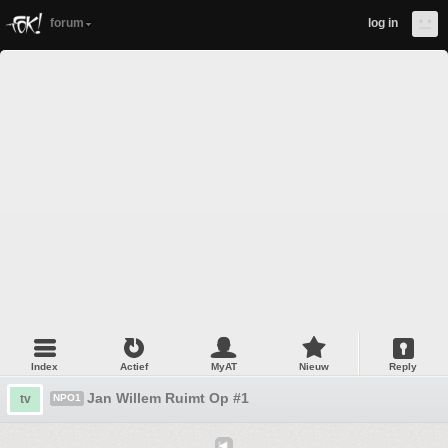
forum
log in
Index
Actief
MyAT
Nieuw
Reply
Jan Willem Ruimt Op #1
tv
NPO1