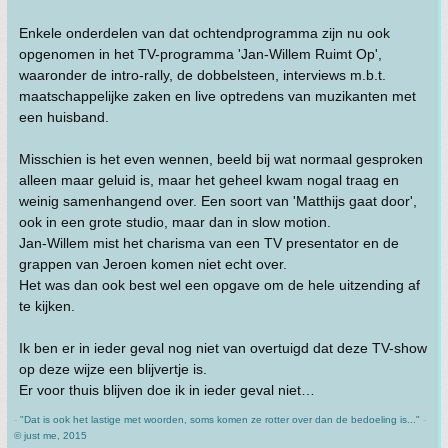
Enkele onderdelen van dat ochtendprogramma zijn nu ook
opgenomen in het TV-programma 'Jan-Willem Ruimt Op',
waaronder de intro-rally, de dobbelsteen, interviews m.b.t.
maatschappelijke zaken en live optredens van muzikanten met
een huisband.
Misschien is het even wennen, beeld bij wat normaal gesproken
alleen maar geluid is, maar het geheel kwam nogal traag en
weinig samenhangend over. Een soort van 'Matthijs gaat door',
ook in een grote studio, maar dan in slow motion.
Jan-Willem mist het charisma van een TV presentator en de
grappen van Jeroen komen niet echt over.
Het was dan ook best wel een opgave om de hele uitzending af
te kijken.
Ik ben er in ieder geval nog niet van overtuigd dat deze TV-show
op deze wijze een blijvertje is.
Er voor thuis blijven doe ik in ieder geval niet…
-
"Dat is ook het lastige met woorden, soms komen ze rotter over dan de bedoeling is..."
-
© just me, 2015