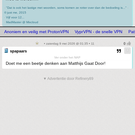
-
"Dat is ook het lastige met woorden, soms komen ze rotter over dan de bedoeling is..."
-
© just me, 2015
-
Vijf voor 12...
-
MadMaster @ Mixcloud
Anoniem en veilig met ProtonVPN
VyprVPN - de snelle VPN
Pat
• zaterdag 9 mei 2026 @ 01:35 • 11
spapaars
Ver onder het NAP
Doet me een beetje denken aan Matthijs Gaat Door!
▼ Advertentie door Refinery89