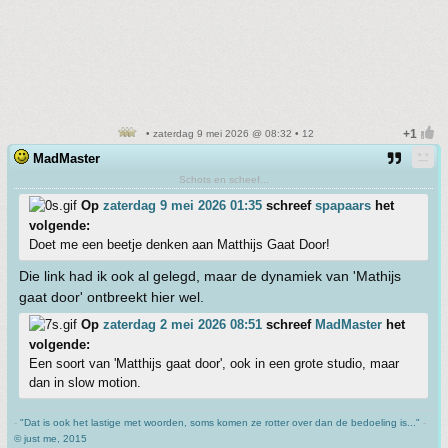
• zaterdag 9 mei 2026 @ 08:32 • 12
MadMaster
Schots en scheef...
Op
zaterdag 9 mei 2026 01:35
schreef
spapaars
het
volgende:
Doet me een beetje denken aan Matthijs Gaat Door!
Die link had ik ook al gelegd, maar de dynamiek van 'Mathijs
gaat door' ontbreekt hier wel.
Op
zaterdag 2 mei 2026 08:51
schreef
MadMaster
het
volgende:
Een soort van 'Matthijs gaat door', ook in een grote studio, maar
dan in slow motion.
-
"Dat is ook het lastige met woorden, soms komen ze rotter over dan de bedoeling is..."
-
© just me, 2015