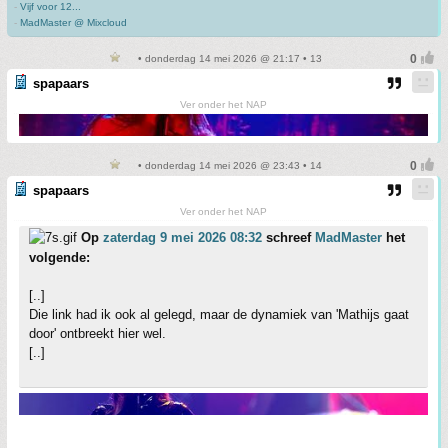
-
Vijf voor 12...
-
MadMaster @ Mixcloud
• donderdag 14 mei 2026 @ 21:17 • 13
spapaars
Ver onder het NAP
• donderdag 14 mei 2026 @ 23:43 • 14
spapaars
Ver onder het NAP
Op
zaterdag 9 mei 2026 08:32
schreef
MadMaster
het
volgende:
[..]
Die link had ik ook al gelegd, maar de dynamiek van 'Mathijs gaat
door' ontbreekt hier wel.
[..]