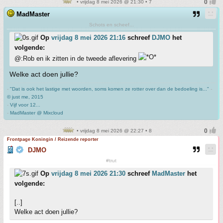
• vrijdag 8 mei 2026 @ 21:30 • 7
MadMaster
Schots en scheef...
Op
vrijdag 8 mei 2026 21:16
schreef
DJMO
het
volgende:
@:Rob en ik zitten in de tweede aflevering
Welke act doen jullie?
-
"Dat is ook het lastige met woorden, soms komen ze rotter over dan de bedoeling is..."
-
© just me, 2015
-
Vijf voor 12...
-
MadMaster @ Mixcloud
• vrijdag 8 mei 2026 @ 22:27 • 8
Frontpage Koningin / Reizende reporter
DJMO
#trut
Op
vrijdag 8 mei 2026 21:30
schreef
MadMaster
het
volgende:
[..]
Welke act doen jullie?