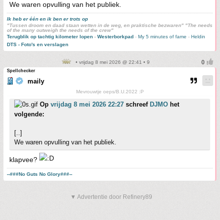
We waren opvulling van het publiek.
Ik heb er één en ik ben er trots op
"Tussen droom en daad staan wetten in de weg, en praktische bezwaren" "The needs
of the many outweigh the needs of the crew"
Terugblik op tachtig kilometer lopen
-
Westerborkpad
-
My 5 minutes of fame
-
Heldin
DTS - Foto's en verslagen
• vrijdag 8 mei 2026 @ 22:41 • 9
Spellchecker
maily
Mevrouwtje oeps/B.U.2022 :P
Op
vrijdag 8 mei 2026 22:27
schreef
DJMO
het
volgende:
[..]
We waren opvulling van het publiek.
klapvee?
--###No Guts No Glory###--
▼ Advertentie door Refinery89