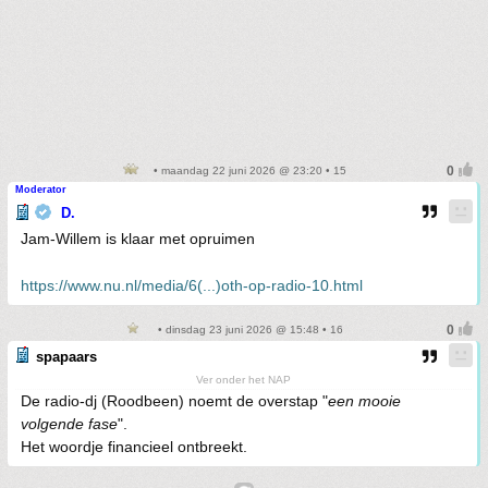
• maandag 22 juni 2026 @ 23:20 • 15
Moderator
D.
Jam-Willem is klaar met opruimen
https://www.nu.nl/media/6(...)oth-op-radio-10.html
• dinsdag 23 juni 2026 @ 15:48 • 16
spapaars
Ver onder het NAP
De radio-dj (Roodbeen) noemt de overstap "
een mooie
volgende fase
".
Het woordje financieel ontbreekt.