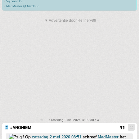
-
Vijf voor 12...
-
MadMaster @ Mixcloud
▼ Advertentie door Refinery89
• zaterdag 2 mei 2026 @ 09:30 • 4
#ANONIEM
Op
zaterdag 2 mei 2026 08:51
schreef
MadMaster
het