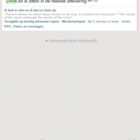
en ik zitten in de tweede aflevering
@Rob
Ik heb er één en ik ben er trots op
"Tussen droom en daad staan wetten in de weg, en praktische bezwaren" "The needs
of the many outweigh the needs of the crew"
Terugblik op tachtig kilometer lopen
-
Westerborkpad
-
My 5 minutes of fame
-
Heldin
DTS - Foto's en verslagen
▼ Advertentie door Refinery89