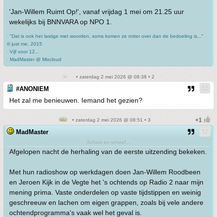
'Jan-Willem Ruimt Op!', vanaf vrijdag 1 mei om 21.25 uur
wekelijks bij BNNVARA op NPO 1.
-
"Dat is ook het lastige met woorden, soms komen ze rotter over dan de bedoeling is..."
-
© just me, 2015
-
Vijf voor 12...
-
MadMaster @ Mixcloud
• zaterdag 2 mei 2026 @ 08:38 • 2
#ANONIEM
Het zal me benieuwen. Iemand het gezien?
• zaterdag 2 mei 2026 @ 08:51 • 3
MadMaster
Schots en scheef...
Afgelopen nacht de herhaling van de eerste uitzending bekeken.
Met hun radioshow op werkdagen doen Jan-Willem Roodbeen
en Jeroen Kijk in de Vegte het 's ochtends op Radio 2 naar mijn
mening prima. Vaste onderdelen op vaste tijdstippen en weinig
geschreeuw en lachen om eigen grappen, zoals bij vele andere
ochtendprogramma's vaak wel het geval is.