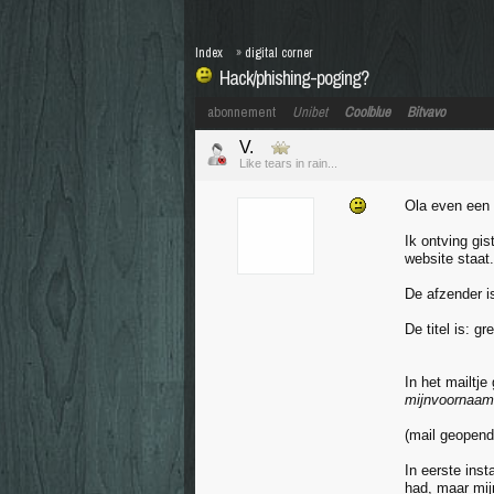
Index
»
digital corner
Hack/phishing-poging?
abonnement
Unibet
Coolblue
Bitvavo
V.
Like tears in rain...
Ola even een
Ik ontving gis
website staat.
De afzender i
De titel is: g
In het mailtje
mijnvoornaam
(mail geopend
In eerste inst
had, maar mij