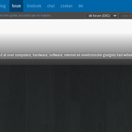
log
forum
fotoboek
chat
zoeken
dm
om een gratis account aan te maken
.
tijd al over computers, hardware, software, internet en elektronische gadgets had wille