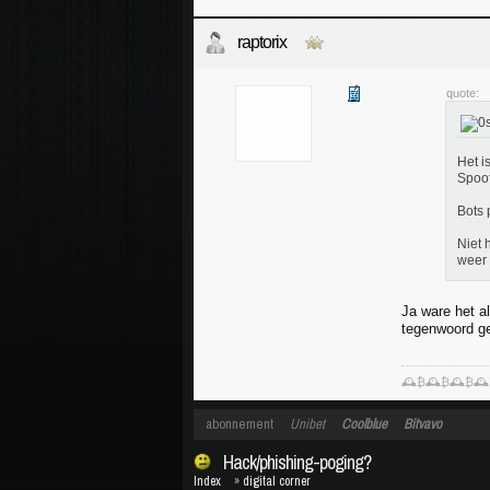
raptorix
quote:
Het i
Spoof
Bots 
Niet 
weer
Ja ware het al
tegenwoord ge
🕰️₿🕰️₿🕰️₿🕰
abonnement
Unibet
Coolblue
Bitvavo
Hack/phishing-poging?
Index
»
digital corner