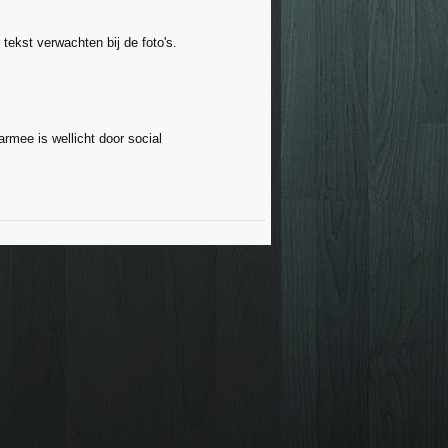
tekst verwachten bij de foto's.
rmee is wellicht door social