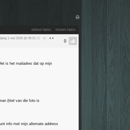
actieve topics
nieuwe topics
rijdag 1 mei 2026 @ 08:31
:15
#1
Het is het mailadres dat op mijn
an (titel van die foto is
unt info met mijn alternate address