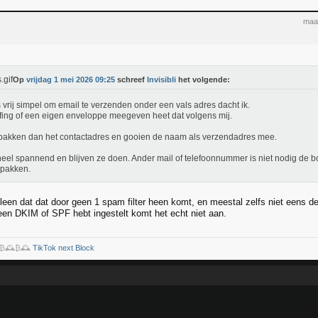
maa
Op
vrijdag 1 mei 2026 09:25
schreef
Invisibli
het volgende:
s vrij simpel om email te verzenden onder een vals adres dacht ik.
ing of een eigen enveloppe meegeven heet dat volgens mij.
pakken dan het contactadres en gooien de naam als verzendadres mee.
heel spannend en blijven ze doen. Ander mail of telefoonnummer is niet nodig de b
 pakken.
leen dat dat door geen 1 spam filter heen komt, en meestal zelfs niet eens de 
en DKIM of SPF hebt ingestelt komt het echt niet aan.
️₿🕰️₿🕰️
TikTok next Block