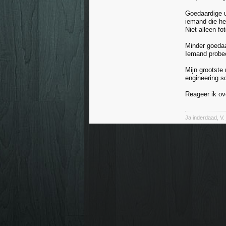
Goedaardige u
iemand die he
Niet alleen fot
Minder goedaa
Iemand probee
Mijn grootste
engineering s
Reageer ik ov
Ja inderdaad, V. 