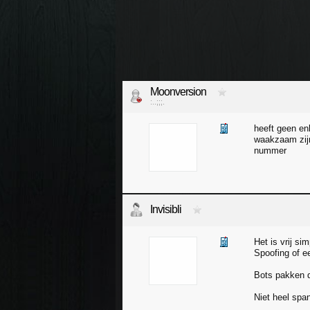
Moonversion
:..;;;.
heeft geen en
waakzaam zijn
nummer
Invisibli
Het is vrij s
Spoofing of e
Bots pakken 
Niet heel spa