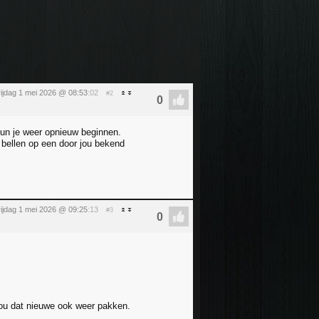
rijdag 1 mei 2026 @ 08:53
:02
#2
kun je weer opnieuw beginnen.
bellen op een door jou bekend
rijdag 1 mei 2026 @ 09:25
:13
#3
zou dat nieuwe ook weer pakken.