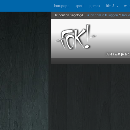
frontpage
sport
games
film & tv
web
Je bent niet ingelogd.
Klik hier om in te loggen
of
hier 
Alles wat je al