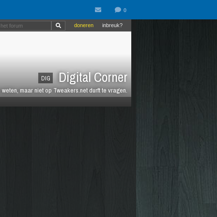
doneren
inbreuk?
Digital Corner
DIG
n weten, maar niet op Tweakers.net durft te vragen.