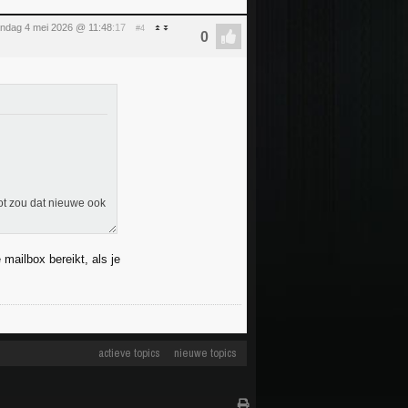
ndag 4 mei 2026 @ 11:48
:17
#4
ot zou dat nieuwe ook
mailbox bereikt, als je
actieve topics
nieuwe topics