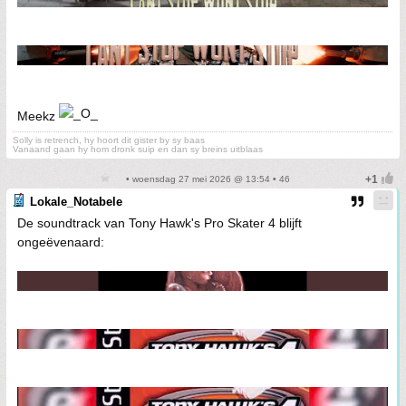
Meekz
Solly is retrench, hy hoort dit gister by sy baas
Vanaand gaan hy hom dronk suip en dan sy breins uitblaas
• woensdag 27 mei 2026 @ 13:54 • 46
Lokale_Notabele
De soundtrack van Tony Hawk's Pro Skater 4 blijft
ongeëvenaard: