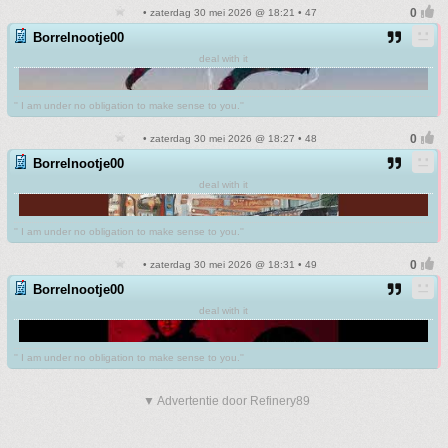
• zaterdag 30 mei 2026 @ 18:21 • 47
Borrelnootje00
deal with it
'' I am under no obligation to make sense to you.''
• zaterdag 30 mei 2026 @ 18:27 • 48
Borrelnootje00
deal with it
'' I am under no obligation to make sense to you.''
• zaterdag 30 mei 2026 @ 18:31 • 49
Borrelnootje00
deal with it
'' I am under no obligation to make sense to you.''
▼ Advertentie door Refinery89