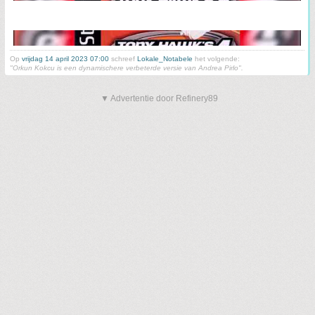
Op
vrijdag 14 april 2023 07:00
schreef
Lokale_Notabele
het volgende:
"Orkun Kokcu is een dynamischere verbeterde versie van Andrea Pirlo".
▼ Advertentie door Refinery89