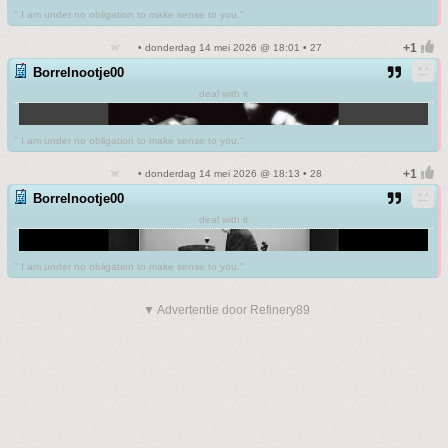
'' I am under no obligation to make sense to you.''
• donderdag 14 mei 2026 @ 18:01 • 27
Borrelnootje00
deal with it
'' I am under no obligation to make sense to you.''
• donderdag 14 mei 2026 @ 18:13 • 28
Borrelnootje00
deal with it
'' I am under no obligation to make sense to you.''
▼ Advertentie door Refinery89