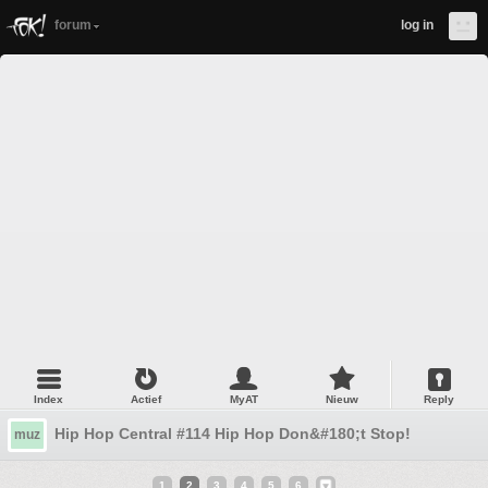
forum
log in
Index
Actief
MyAT
Nieuw
Reply
Hip Hop Central #114 Hip Hop Don&#180;t Stop!
muz
1
2
3
4
5
6