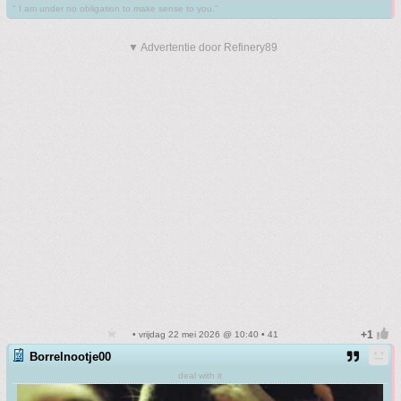
'' I am under no obligation to make sense to you.''
▼ Advertentie door Refinery89
• vrijdag 22 mei 2026 @ 10:40 • 41
Borrelnootje00
deal with it