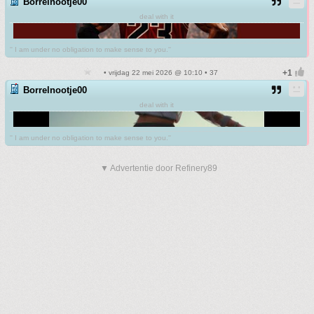
Borrelnootje00
deal with it
'' I am under no obligation to make sense to you.''
• vrijdag 22 mei 2026 @ 10:10 • 37
Borrelnootje00
deal with it
'' I am under no obligation to make sense to you.''
▼ Advertentie door Refinery89