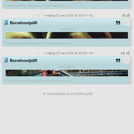
'' I am under no obligation to make sense to you.''
• vrijdag 22 mei 2026 @ 10:47 • 42
Borrelnootje00
deal with it
'' I am under no obligation to make sense to you.''
• vrijdag 22 mei 2026 @ 10:52 • 43
Borrelnootje00
deal with it
'' I am under no obligation to make sense to you.''
▼ Advertentie door Refinery89