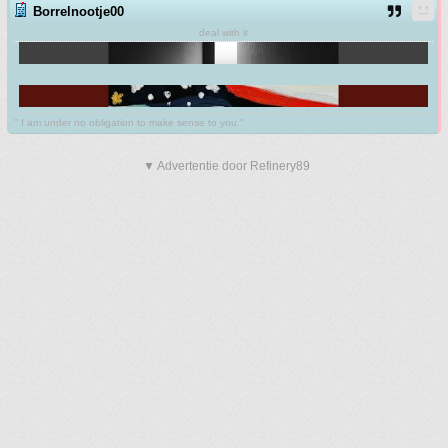
Borrelnootje00
deal with it
'' I am under no obligation to make sense to you.''
▼ Advertentie door Refinery89