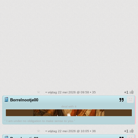
• vrijdag 22 mei 2026 @ 09:58 • 35
Borrelnootje00
deal with it
'' I am under no obligation to make sense to you.''
• vrijdag 22 mei 2026 @ 10:05 • 36