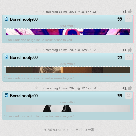
• zaterdag 16 mei 2026 @ 11:57 • 32
Borrelnootje00
deal with it
'' I am under no obligation to make sense to you.''
• zaterdag 16 mei 2026 @ 12:02 • 33
Borrelnootje00
deal with it
'' I am under no obligation to make sense to you.''
• zaterdag 16 mei 2026 @ 12:19 • 34
Borrelnootje00
deal with it
'' I am under no obligation to make sense to you.''
▼ Advertentie door Refinery89