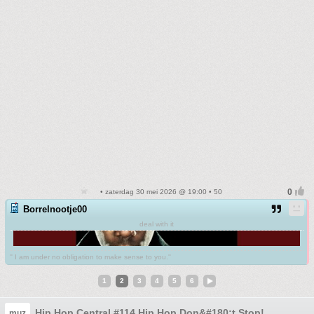
• zaterdag 30 mei 2026 @ 19:00 • 50
Borrelnootje00
deal with it
'' I am under no obligation to make sense to you.''
1
2
3
4
5
6
Hip Hop Central #114 Hip Hop Don&#180;t Stop!
muz