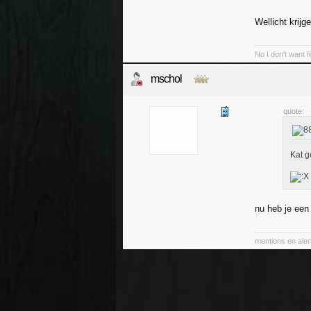
Wellicht krij
No I don't want f
mschol
quote:
Kat 
nu heb je ee
mentions en aler