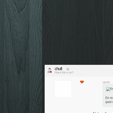
chufi
Hace frio o no?
quote:
En r
gaat w