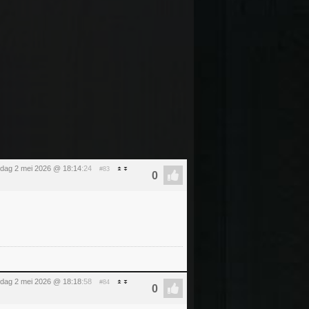
rdag 2 mei 2026 @ 18:14
:24
#83
rdag 2 mei 2026 @ 18:18
:58
#84