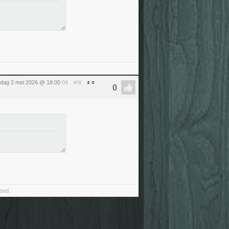
rdag 2 mei 2026 @ 18:00
:04
#79
food.