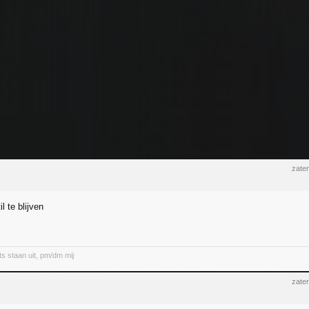
zate
til te blijven
ts staan uit, pm/dm mij
zate