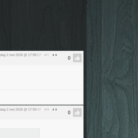
rdag 2 mei 2026 @ 17:58
:57
#77
rdag 2 mei 2026 @ 17:59
:47
#78