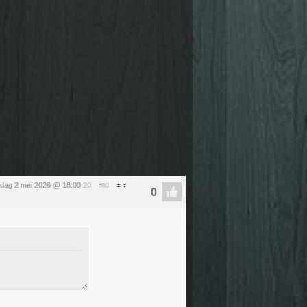
rdag 2 mei 2026 @ 18:00
:20
#80