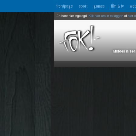
frontpage
sport
games
film & tv
web
Je bent niet ingelogd.
Klik hier om in te loggen
of
hier 
Midden in een 