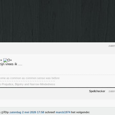
zate
ijn vrees ik ....
become as common as common sense was before
 ~ ~ ~ ~ ~ ~ ~ ~ ~ ~ ~ ~ ~ ~ ~ ~ ~ ~ ~ ~ ~ ~ ~ ~
To Prejudice, Bigotry and Narrow-Mindedness
Spellchecker
zate
Op
zaterdag 2 mei 2026 17:58
schreef
marcb1974
het volgende: