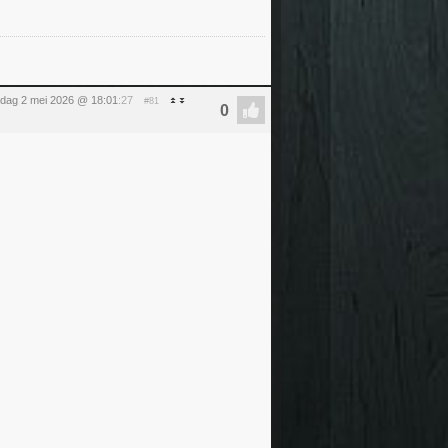
rdag 2 mei 2026 @ 18:01
:27
#81