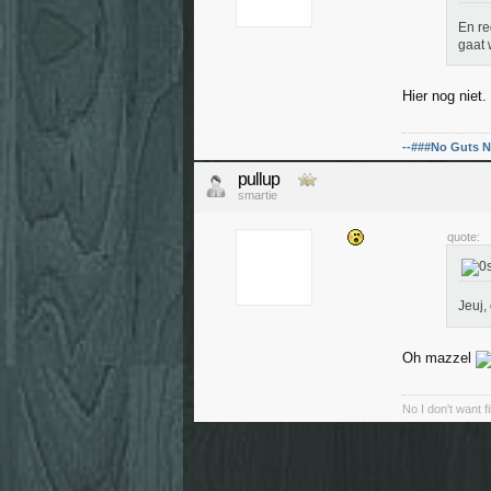
En r
gaat w
Hier nog niet
--###No Guts N
pullup
smartie
quote:
Jeuj,
Oh mazzel
No I don't want f