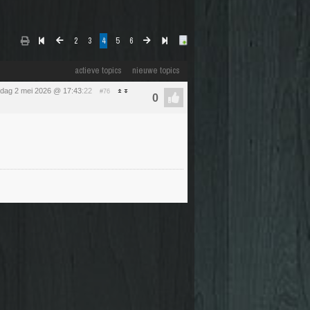
2
3
4
5
6
actieve topics
nieuwe topics
rdag 2 mei 2026 @ 17:43
:22
#76