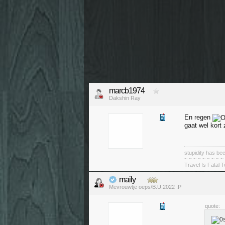
marcb1974
Dakshin Ray
En regen
gaat wel kort z
stupidity has 
~ ~ ~ ~ ~ ~ ~ ~ ~
Travel Is Fatal 
maily
Mevrouwtje oeps/B.U.2022 :P
quote: