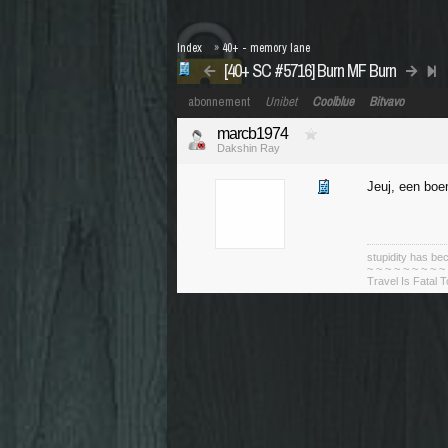
Index
»
40+ - memory lane
[40+ SC #5716] Burn MF Burn
abonnement
Unibet
Coolblue
Bitvavo
marcb1974
Dakshin Ray
Jeuj, een boe
stupidity has 
~ ~ ~ ~ ~ ~ ~ ~ ~
Travel Is Fatal 