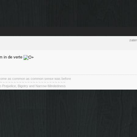
zate
m in de verte
become as common as common sense was before
 ~ ~ ~ ~ ~ ~ ~ ~ ~ ~ ~ ~ ~ ~ ~ ~ ~ ~ ~ ~ ~ ~ ~ ~
To Prejudice, Bigotry and Narrow-Mindedness