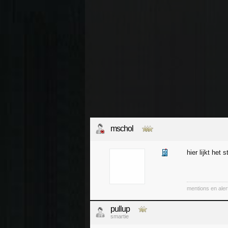
mschol
hier lijkt het s
mentions en aler
pullup
smartie