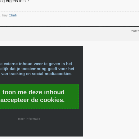
nog ergens iets ?
l, hay
Chufi
zate
e externe inhoud weer te geven is het
lijk dat je toestemming geeft voor het
 van tracking en social mediacookies.
a toon me deze inhoud
 accepteer de cookies.
meer informatie