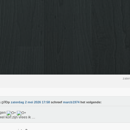
zate
Op
zaterdag 2 mei 2026 17:58
schreef
marcb1974
het volgende:
egen
el kort zijn vrees ik ....