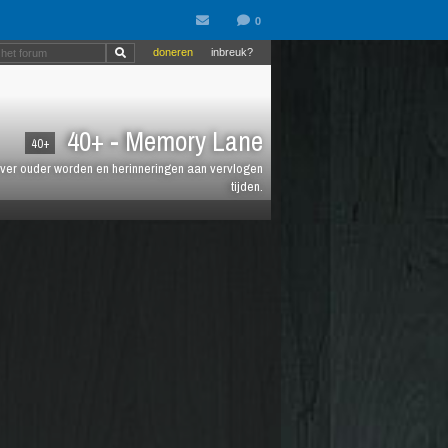
doneren
inbreuk?
40+ - Memory Lane
40+
jt over ouder worden en herinneringen aan vervlogen
tijden.