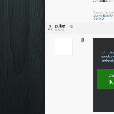
Ah brandt er 
Cuando haya so
Musica Español
Come On
pullup
smartie
om dez
noodzake
gebruik
J
ik