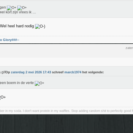
egen
el kort zijn vrees ik ....
. Wel heel hard nodig
o Glory###--
zate
Op
zaterdag 2 mei 2026 17:43
schreef
marcb1974
het volgende:
 een boem in de verte
iber in my soda. I don't want protein in my waffles. Stop adding random shit to perfectly good 