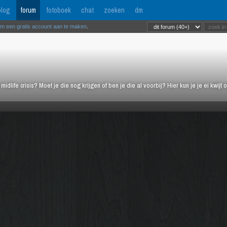
log
forum
fotoboek
chat
zoeken
dm
om een gratis account aan te maken
.
midlife crisis? Moet je die nog krijgen of ben je die al voorbij? Hier kun je je ei kwi