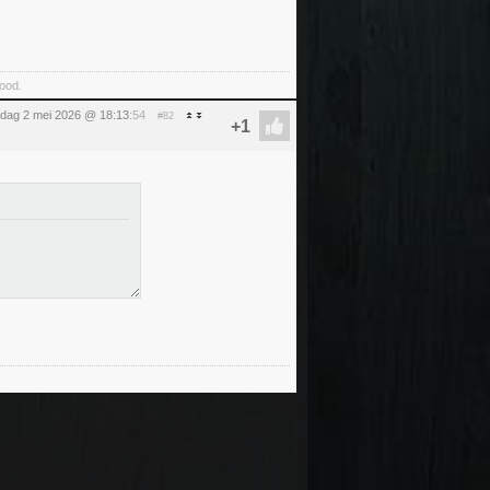
food.
rdag 2 mei 2026 @ 18:13
:54
#82