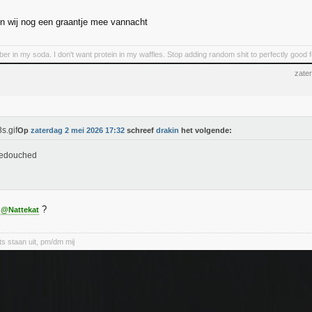
gen wij nog een graantje mee vannacht
iber in my soda. I don't want protein in my waffles. Stop adding random shit to perfectly good 
zate
Op
zaterdag 2 mei 2026 17:32
schreef
drakin
het volgende:
gedouched
n
?
@Nattekat
ts staan uit, pm/dm mij