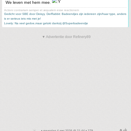
We leven met hem mee.
Actioni contrariam semper et æqualem esse reactionem
Gedicht voor SBE door Deisyy
,
DerRabbit: Badeendjes zijn iedereen zijn/haar type, anders
is er serieus iets mis met je!
Lovely: Na veel gedoe,maar gelukt dankzij @Superbadeendje
▼ Advertentie door Refinery89
• maandag 4 mei 2026 @ 21:44 • 279