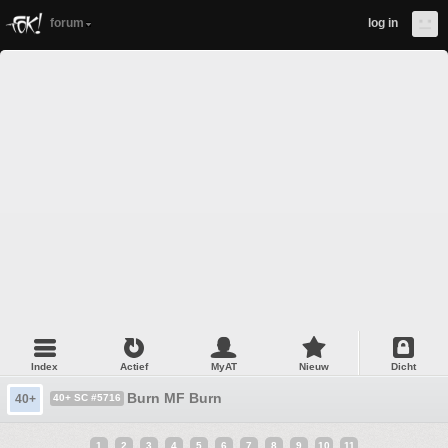
forum
log in
Index
Actief
MyAT
Nieuw
Dicht
Burn MF Burn
40+
40+ SC #5716
1
2
3
4
5
6
7
8
9
10
11