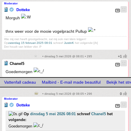
Moderator
Dotteke
Morguh
thnx weer voor de mooie vogelpracht Pullup
Wie mij niet heeft grootgebracht, zal mij ook niet klein krijgen!
Op
zaterdag 15 februari 2025 08:01
schreef
JustinK
het volgende:[/b]
Dot houdt van lekker vlot :P
• dinsdag 5 mei 2026 @ 08:01 • 295
Chanel5
Goedemorgen
Vattenfall cadeau
Mailbird - E-mail made beautiful
Bekijk het s
• dinsdag 5 mei 2026 @ 08:05 • 296
Moderator
Dotteke
Op
dinsdag 5 mei 2026 08:01
schreef
Chanel5
het
volgende:
Goedemorgen