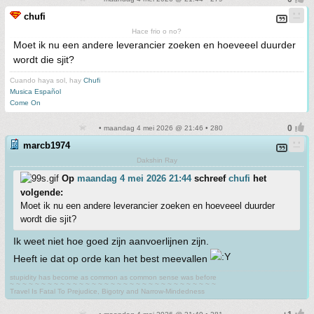
chufi
Hace frio o no?
Moet ik nu een andere leverancier zoeken en hoeveeel duurder
wordt die sjit?
Cuando haya sol, hay
Chufi
Musica Español
Come On
• maandag 4 mei 2026 @ 21:46 • 280
marcb1974
Dakshin Ray
Op
maandag 4 mei 2026 21:44
schreef
chufi
het
volgende:
Moet ik nu een andere leverancier zoeken en hoeveeel duurder
wordt die sjit?
Ik weet niet hoe goed zijn aanvoerlijnen zijn.
Heeft ie dat op orde kan het best meevallen
stupidity has become as common as common sense was before
~ ~ ~ ~ ~ ~ ~ ~ ~ ~ ~ ~ ~ ~ ~ ~ ~ ~ ~ ~ ~ ~ ~ ~ ~ ~ ~ ~ ~ ~ ~ ~ ~
Travel Is Fatal To Prejudice, Bigotry and Narrow-Mindedness