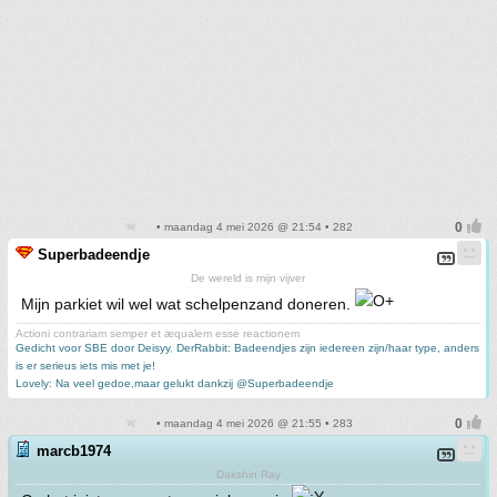
• maandag 4 mei 2026 @ 21:54 • 282
Superbadeendje
De wereld is mijn vijver
Mijn parkiet wil wel wat schelpenzand doneren.
Actioni contrariam semper et æqualem esse reactionem
Gedicht voor SBE door Deisyy
,
DerRabbit: Badeendjes zijn iedereen zijn/haar type, anders
is er serieus iets mis met je!
Lovely: Na veel gedoe,maar gelukt dankzij @Superbadeendje
• maandag 4 mei 2026 @ 21:55 • 283
marcb1974
Dakshin Ray