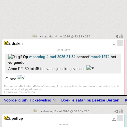
• maandag 4 mei 2026 @ 23:38 • 285
drakin
vurig typje
Op
maandag 4 mei 2026 21:34
schreef
marcb1974
het
volgende:
Arme FF, 30 tot 45 ton van zijn coke gevonden
O nee
Do not meddle in the affairs of dragons, for you are lickable and taste good with chocolat,
caramel and whipped cream!
Freaks like me drink tea
Voordelig uit? Ticketveiling.nl
Boek je safari bij Beekse Bergen
K
• dinsdag 5 mei 2026 @ 06:05 • 286
pullup
smartie