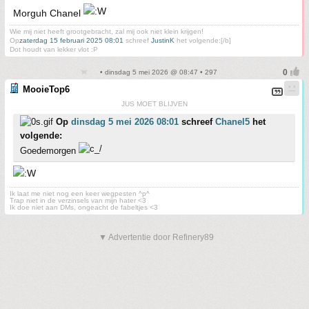
Morguh Chanel
Wie mij niet heeft grootgebracht, zal mij ook niet klein krijgen!
Op
zaterdag 15 februari 2025 08:01
schreef
JustinK
het volgende:[/b]
Dot houdt van lekker vlot :P
• dinsdag 5 mei 2026 @ 08:47 • 297
MooieTop6
JUS MOET BLIJVEN
Op
dinsdag 5 mei 2026 08:01
schreef
Chanel5
het
volgende:
Goedemorgen
Ik laat me niet nog een keer wegpesten ^p^
Trap niet in de verzinsels van mijn hater <3
Ik doe niet aan DMs, ongeacht de fabeltjes <3
▼ Advertentie door Refinery89