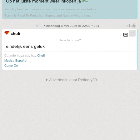
Op het juiste moment weer inkopen ja
stupidity has become as common as common sense was before
~ ~ ~ ~ ~ ~ ~ ~ ~ ~ ~ ~ ~ ~ ~ ~ ~ ~ ~ ~ ~ ~ ~ ~ ~ ~ ~ ~ ~ ~ ~ ~ ~
Travel Is Fatal To Prejudice, Bigotry and Narrow-Mindedness
• maandag 4 mei 2026 @ 22:39 • 284
chufi
Hace frio o no?
eindelijk eens geluk
Cuando haya sol, hay
Chufi
Musica Español
Come On
▼ Advertentie door Refinery89