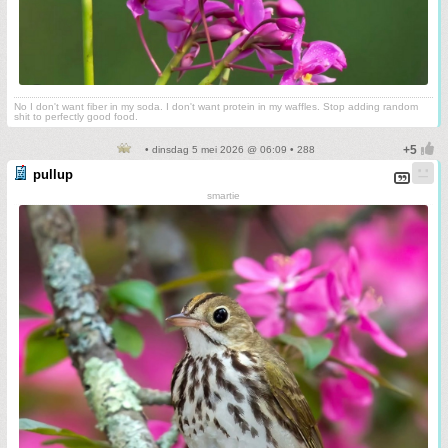
No I don't want fiber in my soda. I don't want protein in my waffles. Stop adding random
shit to perfectly good food.
• dinsdag 5 mei 2026 @ 06:09 • 288
pullup
smartie