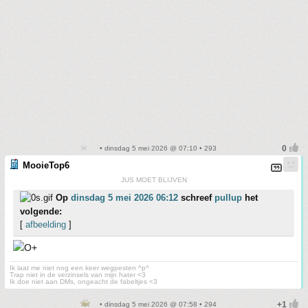
• dinsdag 5 mei 2026 @ 07:10 • 293
MooieTop6
JUS MOET BLIJVEN
Op
dinsdag 5 mei 2026 06:12
schreef
pullup
het
volgende:
[
afbeelding
]
Ik laat me niet nog een keer wegpesten ^p^
Trap niet in de verzinsels van mijn hater <3
Ik doe niet aan DMs, ongeacht de fabeltjes <3
• dinsdag 5 mei 2026 @ 07:58 • 294