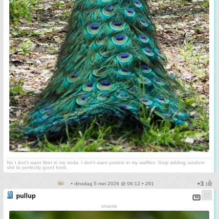
No I don't want fiber in my soda. I don't want protein in my waffles. Stop adding random
shit to perfectly good food.
• dinsdag 5 mei 2026 @ 06:12 • 291
pullup
smartie