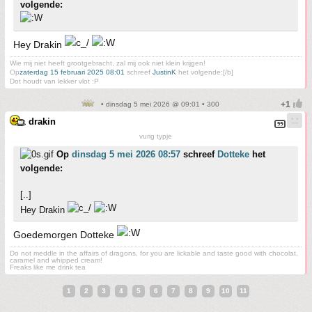
volgende:
Hey Drakin
Wie mij niet heeft grootgebracht, zal mij ook niet klein krijgen!
Op
zaterdag 15 februari 2025 08:01
schreef
JustinK
het volgende:[/b]
Dot houdt van lekker vlot :P
• dinsdag 5 mei 2026 @ 09:01 • 300
drakin
vurig typje
Op
dinsdag 5 mei 2026 08:57
schreef
Dotteke
het
volgende:
[..]
Hey Drakin
Goedemorgen Dotteke
Do not meddle in the affairs of dragons, for you are lickable and taste good with chocolat,
caramel and whipped cream!
Freaks like me drink tea
1
2
3
4
5
6
7
8
9
10
11