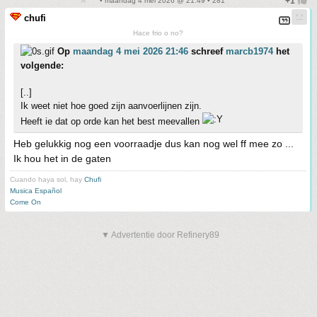
• maandag 4 mei 2026 @ 21:49 • 281
chufi
Hace frio o no?
Op
maandag 4 mei 2026 21:46
schreef
marcb1974
het
volgende:
[..]
Ik weet niet hoe goed zijn aanvoerlijnen zijn.
Heeft ie dat op orde kan het best meevallen
Heb gelukkig nog een voorraadje dus kan nog wel ff mee zo ...
Ik hou het in de gaten
Cuando haya sol, hay
Chufi
Musica Español
Come On
▼ Advertentie door Refinery89