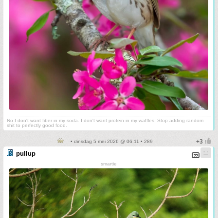
No I don't want fiber in my soda. I don't want protein in my waffles. Stop adding random
shit to perfectly good food.
• dinsdag 5 mei 2026 @ 06:11 • 289
pullup
smartie