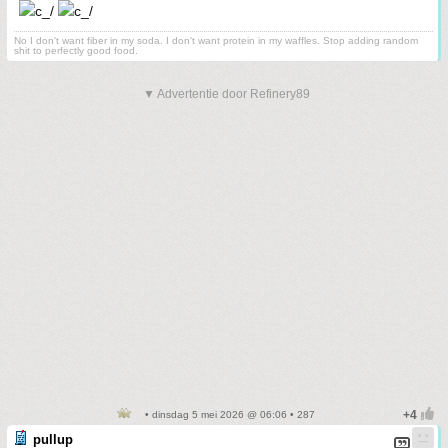
No I don't want fiber in my soda. I don't want protein in my waffles. Stop adding random
shit to perfectly good food.
▼ Advertentie door Refinery89
• dinsdag 5 mei 2026 @ 06:06 • 287
pullup