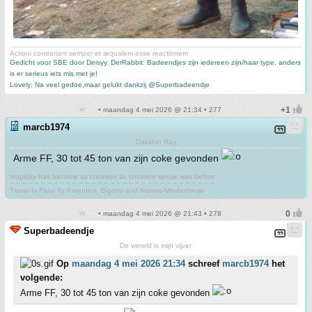
Actioni contrariam semper et æqualem esse reactionem
Gedicht voor SBE door Deisyy
,
DerRabbit: Badeendjes zijn iedereen zijn/haar type, anders
is er serieus iets mis met je!
Lovely: Na veel gedoe,maar gelukt dankzij @Superbadeendje
• maandag 4 mei 2026 @ 21:34 • 277
marcb1974
Dakshin Ray
Arme FF, 30 tot 45 ton van zijn coke gevonden
stupidity has become as common as common sense was before
~ ~ ~ ~ ~ ~ ~ ~ ~ ~ ~ ~ ~ ~ ~ ~ ~ ~ ~ ~ ~ ~ ~ ~ ~ ~ ~ ~ ~ ~ ~ ~ ~
Travel Is Fatal To Prejudice, Bigotry and Narrow-Mindedness
• maandag 4 mei 2026 @ 21:43 • 278
Superbadeendje
De wereld is mijn vijver
Op
maandag 4 mei 2026 21:34
schreef
marcb1974
het
volgende:
Arme FF, 30 tot 45 ton van zijn coke gevonden