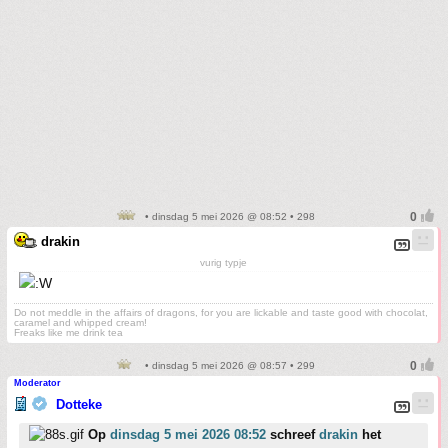
• dinsdag 5 mei 2026 @ 08:52 • 298
drakin
vurig typje
Do not meddle in the affairs of dragons, for you are lickable and taste good with chocolat,
caramel and whipped cream!
Freaks like me drink tea
• dinsdag 5 mei 2026 @ 08:57 • 299
Moderator
Dotteke
Op
dinsdag 5 mei 2026 08:52
schreef
drakin
het